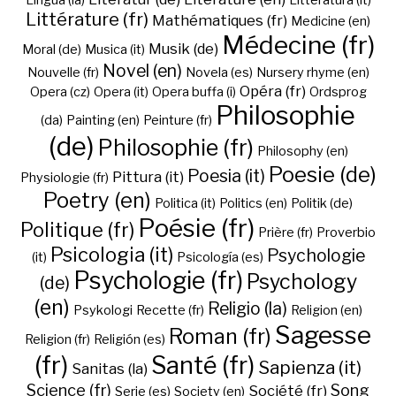
Lingua (la)
Litteratura (it)
Littérature (fr)
Mathématiques (fr)
Medicine (en)
Médecine (fr)
Musik (de)
Moral (de)
Musica (it)
Novel (en)
Nouvelle (fr)
Novela (es)
Nursery rhyme (en)
Opéra (fr)
Opera (cz)
Opera (it)
Opera buffa (i)
Ordsprog
Philosophie
(da)
Painting (en)
Peinture (fr)
(de)
Philosophie (fr)
Philosophy (en)
Poesie (de)
Poesia (it)
Pittura (it)
Physiologie (fr)
Poetry (en)
Politica (it)
Politics (en)
Politik (de)
Poésie (fr)
Politique (fr)
Prière (fr)
Proverbio
Psicologia (it)
Psychologie
(it)
Psicología (es)
Psychologie (fr)
Psychology
(de)
(en)
Religio (la)
Psykologi
Recette (fr)
Religion (en)
Sagesse
Roman (fr)
Religion (fr)
Religión (es)
(fr)
Santé (fr)
Sapienza (it)
Sanitas (la)
Science (fr)
Song
Société (fr)
Serie (es)
Society (en)