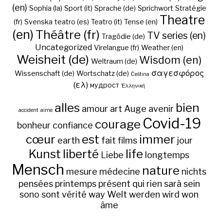
(en)
Sophia (la)
Sport (it)
Sprache (de)
Sprichwort
Stratégie
Theatre
(fr)
Svenska
teatro (es)
Teatro (it)
Tense (en)
(en)
Théâtre (fr)
TV series (en)
Tragödie (de)
Uncategorized
Virelangue (fr)
Weather (en)
Weisheit (de)
Wisdom (en)
Weltraum (de)
σαγεσφόρος
Wissenschaft (de)
Wortschatz (de)
Čeština
(ελ)
мудрост
Ἑλληνική
alles
bien
amour
art
Auge
avenir
accident
aime
Covid-19
courage
bonheur
confiance
cœur
est
immer
earth
fait
films
jour
Kunst
liberté
life
Liebe
longtemps
Mensch
nature
mesure
médecine
nichts
pensées
printemps
présent
qui
rien
sarà
sein
sono
sont
vérité
way
Welt
werden
wird
won
âme