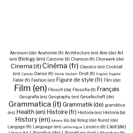
Akronym (de)
Anatomie (fr)
Architecture (en)
Arie (de)
Art
Biology (en)
(en)
Canzone (it)
Chanson (fr)
Chorwerk (de)
Cinéma (fr)
Cinema (it)
Classics (en)
Cocktail
(en)
Danse (fr)
Droit (fr)
Cрпски
Dansk
Deutsch
English
Español
Figure de style (fr)
Fable (fr)
Fashion (en)
Film (de)
Film (en)
Français
Filosofi (da)
Filosofia (it)
Geografía (es)
Geography (en)
Gesellschaft (de)
Grammatica (it)
Grammatik (de)
gramática
Health (en)
Histoire (fr)
(es)
Historia (es)
Historia (la)
History (en)
Iūs (la)
Krieg (de)
Kunst (de)
Italiano
Lied (de)
Langage (fr)
Language (en)
Lessico (it)
Latīna lingua
Literatur (de)
Literature (en)