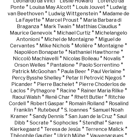
*
*
Leonardo da Vinci
Leslie Howard
Lorenzo da
*
*
*
Ponte
Louisa May Alcott
Louis Jouvet
Ludwig
*
*
van Beethoven
Ludwig Wittgenstein
Madame de
*
*
La Fayette
Marcel Proust
Maria Barbara di
*
*
*
Braganza
Mark Twain
Matthias Claudius
*
*
Maurice Genevoix
Michael Curtiz
Michelangelo
*
*
Antonioni
Michel de Montaigne
Miguel de
*
*
*
*
Cervantes
Mike Nichols
Molière
Montaigne
*
*
Napoléon Bonaparte
Nathaniel Hawthorne
*
*
*
Niccolò Machiavelli
Nicolas Boileau
Novalis
*
*
*
Orson Welles
Pantalone
Paolo Sorrentino
*
*
*
Patrick McGoohan
Paula Beer
Paul Verlaine
*
*
Percy Bysshe Shelley
Petar II Petrović Njegoš
*
*
Picander
Pierre Bachelet
Pierre Choderlos de
*
*
*
*
Laclos
Pythagore
Racine
Rainer Maria Rilke
*
*
*
Raoul Walsh
René Char
Rhett Butler
Ritchie
*
*
*
Cordell
Robert Gaspar
Romain Rolland
Rosalind
*
*
*
Franklin
Rutebeuf
S. Ioannes
Samuel Noah
*
*
*
Kramer
Sandy Dennis
San Juan de la Cruz
Saul
*
*
*
*
Dibb
Socrate
Sophocles
Stendhal
Søren
*
*
*
Kierkegaard
Teresa de Jesús
Terrence Malick
*
*
*
Théophile Gautier
Ulrich Mühe
Vauvenargues