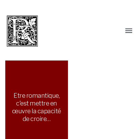
Etre romantique,
c’est mettre en
œuvre la capacité
de croire…