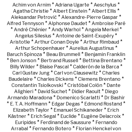
*
*
*
Achim von Arnim
Adriana Ugarte
Aeschylus
*
*
*
Agatha Christie
Albert Einstein
Albert Ellis
*
*
Aleksandar Petrović
Alexandre-Pierre Gaspar
*
*
Alfred Tennyson
Alphonse Daudet
Ambroise Paré
*
*
*
*
André Chénier
Andy Warhol
Angela Merkel
*
*
Angelus Silesius
Antoine de Saint-Exupéry
*
*
*
Aristotle
Arthur Conan Doyle
Arthur Rimbaud
*
*
Arthur Schopenhauer
Aurelius Augustinus
*
*
Baruch Spinoza
Beau Brummell
Benjamin Franklin
*
*
*
*
Ben Jonson
Bertrand Russell
Bettina Brentano
*
*
*
Billy Wilder
Blaise Pascal
Calderón de la Barca
*
*
Carl Gustav Jung
Carl von Clausewitz
Charles
*
*
*
Baudelaire
Charles Dickens
Clemens Brentano
*
*
Constantin Tsiolkovski
Cristóbal Colón
Dante
*
*
*
Alighieri
David Suchet
Didier Raoult
Diego
*
*
Armando Maradona
Domenico Scarlatti
Dr Bashir
*
*
*
*
E. T. A. Hoffmann
Edgar Degas
Edmond Rostand
*
*
Elizabeth Taylor
Emanuel Schikaneder
Erich
*
*
*
*
Kästner
Erich Segal
Euclide
Eugène Delacroix
*
*
Euripides
Ferdinand de Saussure
Fernando
*
*
Arrabal
Fernando Botero
Florian Henckel von