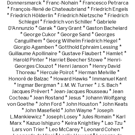
*
*
Donnersmarck
Franc-Nohain
Francesco Petrarca
*
*
François-René de Chateaubriand
Friedrich Engels
*
*
*
Friedrich Hölderlin
Friedrich Nietzsche
Friedrich
*
*
Schlegel
Friedrich von Schiller
Gabriele
*
*
*
D'Annunzio
Garak
Gary Grant
Gaston Bachelard
*
*
*
George Cukor
George Sand
Georges
*
*
Canguilhem
Georg Wilhelm Friedrich Hegel
*
*
Giorgio Agamben
Gotthold Ephraim Lessing
*
*
*
Guillaume Apollinaire
Gustave Flaubert
Hamlet
*
*
Harold Pinter
Harriet Beecher Stowe
Henri-
*
*
Georges Clouzot
Henri Janson
Henry David
*
*
*
Thoreau
Hercule Poirot
Herman Melville
*
*
Honoré de Balzac
Howard Hawks
Immanuel Kant
*
*
*
*
Ingmar Bergman
J. M. W. Turner
J. S. Bach
*
*
Jacques Prévert
Jean-Jacques Rousseau
Jean
*
*
*
Cocteau
Jean Rostand
Jesus
Johann Wolfgang
*
*
*
von Goethe
John Ford
John Houston
John Keats
*
*
*
John Masefield
John Wayne
Joseph
*
*
*
L.Mankiewicz
Joseph Losey
Jules Romain
Karl
*
*
*
*
Marx
Kazuo Ishiguro
Keira Knightley
Lao Tzu
*
*
*
Lars von Trier
Leo McCarey
Leonard Cohen