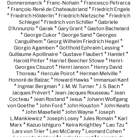
*
*
Donnersmarck
Franc-Nohain
Francesco Petrarca
*
*
François-René de Chateaubriand
Friedrich Engels
*
*
*
Friedrich Hölderlin
Friedrich Nietzsche
Friedrich
*
*
Schlegel
Friedrich von Schiller
Gabriele
*
*
*
D'Annunzio
Garak
Gary Grant
Gaston Bachelard
*
*
*
George Cukor
George Sand
Georges
*
*
Canguilhem
Georg Wilhelm Friedrich Hegel
*
*
Giorgio Agamben
Gotthold Ephraim Lessing
*
*
*
Guillaume Apollinaire
Gustave Flaubert
Hamlet
*
*
Harold Pinter
Harriet Beecher Stowe
Henri-
*
*
Georges Clouzot
Henri Janson
Henry David
*
*
*
Thoreau
Hercule Poirot
Herman Melville
*
*
Honoré de Balzac
Howard Hawks
Immanuel Kant
*
*
*
*
Ingmar Bergman
J. M. W. Turner
J. S. Bach
*
*
Jacques Prévert
Jean-Jacques Rousseau
Jean
*
*
*
Cocteau
Jean Rostand
Jesus
Johann Wolfgang
*
*
*
von Goethe
John Ford
John Houston
John Keats
*
*
*
John Masefield
John Wayne
Joseph
*
*
*
L.Mankiewicz
Joseph Losey
Jules Romain
Karl
*
*
*
*
Marx
Kazuo Ishiguro
Keira Knightley
Lao Tzu
*
*
*
Lars von Trier
Leo McCarey
Leonard Cohen