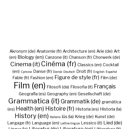
Akronym (de)
Anatomie (fr)
Architecture (en)
Arie (de)
Art
Biology (en)
(en)
Canzone (it)
Chanson (fr)
Chorwerk (de)
Cinéma (fr)
Cinema (it)
Classics (en)
Cocktail
(en)
Danse (fr)
Droit (fr)
Cрпски
Dansk
Deutsch
English
Español
Figure de style (fr)
Fable (fr)
Fashion (en)
Film (de)
Film (en)
Français
Filosofi (da)
Filosofia (it)
Geografía (es)
Geography (en)
Gesellschaft (de)
Grammatica (it)
Grammatik (de)
gramática
Health (en)
Histoire (fr)
(es)
Historia (es)
Historia (la)
History (en)
Iūs (la)
Krieg (de)
Kunst (de)
Italiano
Lied (de)
Langage (fr)
Language (en)
Lessico (it)
Latīna lingua
Literatur (de)
Literature (en)