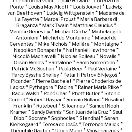
*
*
Leonardo da Vinci
Leslie Howard
Lorenzo da
*
*
*
Ponte
Louisa May Alcott
Louis Jouvet
Ludwig
*
*
van Beethoven
Ludwig Wittgenstein
Madame de
*
*
La Fayette
Marcel Proust
Maria Barbara di
*
*
*
Braganza
Mark Twain
Matthias Claudius
*
*
Maurice Genevoix
Michael Curtiz
Michelangelo
*
*
Antonioni
Michel de Montaigne
Miguel de
*
*
*
*
Cervantes
Mike Nichols
Molière
Montaigne
*
*
Napoléon Bonaparte
Nathaniel Hawthorne
*
*
*
Niccolò Machiavelli
Nicolas Boileau
Novalis
*
*
*
Orson Welles
Pantalone
Paolo Sorrentino
*
*
*
Patrick McGoohan
Paula Beer
Paul Verlaine
*
*
Percy Bysshe Shelley
Petar II Petrović Njegoš
*
*
Picander
Pierre Bachelet
Pierre Choderlos de
*
*
*
*
Laclos
Pythagore
Racine
Rainer Maria Rilke
*
*
*
Raoul Walsh
René Char
Rhett Butler
Ritchie
*
*
*
Cordell
Robert Gaspar
Romain Rolland
Rosalind
*
*
*
Franklin
Rutebeuf
S. Ioannes
Samuel Noah
*
*
*
Kramer
Sandy Dennis
San Juan de la Cruz
Saul
*
*
*
*
Dibb
Socrate
Sophocles
Stendhal
Søren
*
*
*
Kierkegaard
Teresa de Jesús
Terrence Malick
*
*
*
Théophile Gautier
Ulrich Mühe
Vauvenargues