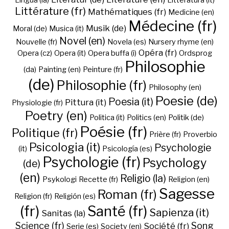
Lingua (la)
Litteratura (it)
Littérature (fr)
Mathématiques (fr)
Medicine (en)
Médecine (fr)
Musik (de)
Moral (de)
Musica (it)
Novel (en)
Nouvelle (fr)
Novela (es)
Nursery rhyme (en)
Opéra (fr)
Opera (cz)
Opera (it)
Opera buffa (i)
Ordsprog
Philosophie
(da)
Painting (en)
Peinture (fr)
(de)
Philosophie (fr)
Philosophy (en)
Poesie (de)
Poesia (it)
Pittura (it)
Physiologie (fr)
Poetry (en)
Politica (it)
Politics (en)
Politik (de)
Poésie (fr)
Politique (fr)
Prière (fr)
Proverbio
Psicologia (it)
Psychologie
(it)
Psicología (es)
Psychologie (fr)
Psychology
(de)
(en)
Religio (la)
Psykologi
Recette (fr)
Religion (en)
Sagesse
Roman (fr)
Religion (fr)
Religión (es)
(fr)
Santé (fr)
Sapienza (it)
Sanitas (la)
Science (fr)
Song
Société (fr)
Serie (es)
Society (en)