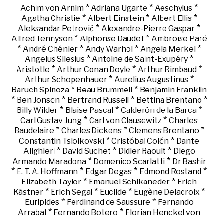
*
*
*
Achim von Arnim
Adriana Ugarte
Aeschylus
*
*
*
Agatha Christie
Albert Einstein
Albert Ellis
*
*
Aleksandar Petrović
Alexandre-Pierre Gaspar
*
*
Alfred Tennyson
Alphonse Daudet
Ambroise Paré
*
*
*
*
André Chénier
Andy Warhol
Angela Merkel
*
*
Angelus Silesius
Antoine de Saint-Exupéry
*
*
*
Aristotle
Arthur Conan Doyle
Arthur Rimbaud
*
*
Arthur Schopenhauer
Aurelius Augustinus
*
*
Baruch Spinoza
Beau Brummell
Benjamin Franklin
*
*
*
*
Ben Jonson
Bertrand Russell
Bettina Brentano
*
*
*
Billy Wilder
Blaise Pascal
Calderón de la Barca
*
*
Carl Gustav Jung
Carl von Clausewitz
Charles
*
*
*
Baudelaire
Charles Dickens
Clemens Brentano
*
*
Constantin Tsiolkovski
Cristóbal Colón
Dante
*
*
*
Alighieri
David Suchet
Didier Raoult
Diego
*
*
Armando Maradona
Domenico Scarlatti
Dr Bashir
*
*
*
*
E. T. A. Hoffmann
Edgar Degas
Edmond Rostand
*
*
Elizabeth Taylor
Emanuel Schikaneder
Erich
*
*
*
*
Kästner
Erich Segal
Euclide
Eugène Delacroix
*
*
Euripides
Ferdinand de Saussure
Fernando
*
*
Arrabal
Fernando Botero
Florian Henckel von