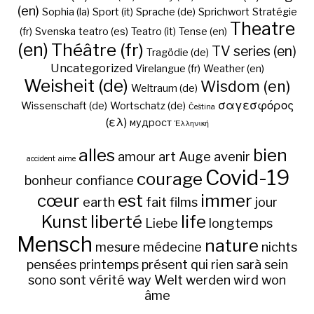
(en)
Sophia (la)
Sport (it)
Sprache (de)
Sprichwort
Stratégie
Theatre
(fr)
Svenska
teatro (es)
Teatro (it)
Tense (en)
(en)
Théâtre (fr)
TV series (en)
Tragödie (de)
Uncategorized
Virelangue (fr)
Weather (en)
Weisheit (de)
Wisdom (en)
Weltraum (de)
σαγεσφόρος
Wissenschaft (de)
Wortschatz (de)
Čeština
(ελ)
мудрост
Ἑλληνική
alles
bien
amour
art
Auge
avenir
accident
aime
Covid-19
courage
bonheur
confiance
cœur
est
immer
earth
fait
films
jour
Kunst
liberté
life
Liebe
longtemps
Mensch
nature
mesure
médecine
nichts
pensées
printemps
présent
qui
rien
sarà
sein
sono
sont
vérité
way
Welt
werden
wird
won
âme