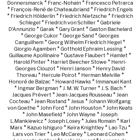
*
*
Donnersmarck
Franc-Nohain
Francesco Petrarca
*
*
François-René de Chateaubriand
Friedrich Engels
*
*
*
Friedrich Hölderlin
Friedrich Nietzsche
Friedrich
*
*
Schlegel
Friedrich von Schiller
Gabriele
*
*
*
D'Annunzio
Garak
Gary Grant
Gaston Bachelard
*
*
*
George Cukor
George Sand
Georges
*
*
Canguilhem
Georg Wilhelm Friedrich Hegel
*
*
Giorgio Agamben
Gotthold Ephraim Lessing
*
*
*
Guillaume Apollinaire
Gustave Flaubert
Hamlet
*
*
Harold Pinter
Harriet Beecher Stowe
Henri-
*
*
Georges Clouzot
Henri Janson
Henry David
*
*
*
Thoreau
Hercule Poirot
Herman Melville
*
*
Honoré de Balzac
Howard Hawks
Immanuel Kant
*
*
*
*
Ingmar Bergman
J. M. W. Turner
J. S. Bach
*
*
Jacques Prévert
Jean-Jacques Rousseau
Jean
*
*
*
Cocteau
Jean Rostand
Jesus
Johann Wolfgang
*
*
*
von Goethe
John Ford
John Houston
John Keats
*
*
*
John Masefield
John Wayne
Joseph
*
*
*
L.Mankiewicz
Joseph Losey
Jules Romain
Karl
*
*
*
*
Marx
Kazuo Ishiguro
Keira Knightley
Lao Tzu
*
*
*
Lars von Trier
Leo McCarey
Leonard Cohen