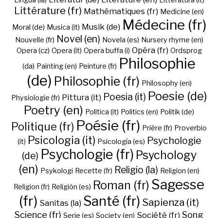
Lingua (la)
Litteratura (it)
Littérature (fr)
Mathématiques (fr)
Medicine (en)
Médecine (fr)
Musik (de)
Moral (de)
Musica (it)
Novel (en)
Nouvelle (fr)
Novela (es)
Nursery rhyme (en)
Opéra (fr)
Opera (cz)
Opera (it)
Opera buffa (i)
Ordsprog
Philosophie
(da)
Painting (en)
Peinture (fr)
(de)
Philosophie (fr)
Philosophy (en)
Poesie (de)
Poesia (it)
Pittura (it)
Physiologie (fr)
Poetry (en)
Politica (it)
Politics (en)
Politik (de)
Poésie (fr)
Politique (fr)
Prière (fr)
Proverbio
Psicologia (it)
Psychologie
(it)
Psicología (es)
Psychologie (fr)
Psychology
(de)
(en)
Religio (la)
Psykologi
Recette (fr)
Religion (en)
Sagesse
Roman (fr)
Religion (fr)
Religión (es)
(fr)
Santé (fr)
Sapienza (it)
Sanitas (la)
Science (fr)
Song
Société (fr)
Serie (es)
Society (en)