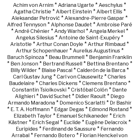
*
*
*
Achim von Arnim
Adriana Ugarte
Aeschylus
*
*
*
Agatha Christie
Albert Einstein
Albert Ellis
*
*
Aleksandar Petrović
Alexandre-Pierre Gaspar
*
*
Alfred Tennyson
Alphonse Daudet
Ambroise Paré
*
*
*
*
André Chénier
Andy Warhol
Angela Merkel
*
*
Angelus Silesius
Antoine de Saint-Exupéry
*
*
*
Aristotle
Arthur Conan Doyle
Arthur Rimbaud
*
*
Arthur Schopenhauer
Aurelius Augustinus
*
*
Baruch Spinoza
Beau Brummell
Benjamin Franklin
*
*
*
*
Ben Jonson
Bertrand Russell
Bettina Brentano
*
*
*
Billy Wilder
Blaise Pascal
Calderón de la Barca
*
*
Carl Gustav Jung
Carl von Clausewitz
Charles
*
*
*
Baudelaire
Charles Dickens
Clemens Brentano
*
*
Constantin Tsiolkovski
Cristóbal Colón
Dante
*
*
*
Alighieri
David Suchet
Didier Raoult
Diego
*
*
Armando Maradona
Domenico Scarlatti
Dr Bashir
*
*
*
*
E. T. A. Hoffmann
Edgar Degas
Edmond Rostand
*
*
Elizabeth Taylor
Emanuel Schikaneder
Erich
*
*
*
*
Kästner
Erich Segal
Euclide
Eugène Delacroix
*
*
Euripides
Ferdinand de Saussure
Fernando
*
*
Arrabal
Fernando Botero
Florian Henckel von