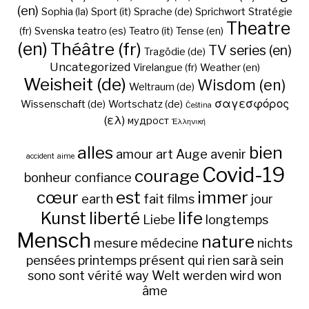
(en)
Sophia (la)
Sport (it)
Sprache (de)
Sprichwort
Stratégie
Theatre
(fr)
Svenska
teatro (es)
Teatro (it)
Tense (en)
(en)
Théâtre (fr)
TV series (en)
Tragödie (de)
Uncategorized
Virelangue (fr)
Weather (en)
Weisheit (de)
Wisdom (en)
Weltraum (de)
σαγεσφόρος
Wissenschaft (de)
Wortschatz (de)
Čeština
(ελ)
мудрост
Ἑλληνική
alles
bien
amour
art
Auge
avenir
accident
aime
Covid-19
courage
bonheur
confiance
cœur
est
immer
earth
fait
films
jour
Kunst
liberté
life
Liebe
longtemps
Mensch
nature
mesure
médecine
nichts
pensées
printemps
présent
qui
rien
sarà
sein
sono
sont
vérité
way
Welt
werden
wird
won
âme