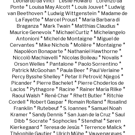
*
*
Leonardo da Vinci
Leslie Howard
Lorenzo da
*
*
*
Ponte
Louisa May Alcott
Louis Jouvet
Ludwig
*
*
van Beethoven
Ludwig Wittgenstein
Madame de
*
*
La Fayette
Marcel Proust
Maria Barbara di
*
*
*
Braganza
Mark Twain
Matthias Claudius
*
*
Maurice Genevoix
Michael Curtiz
Michelangelo
*
*
Antonioni
Michel de Montaigne
Miguel de
*
*
*
*
Cervantes
Mike Nichols
Molière
Montaigne
*
*
Napoléon Bonaparte
Nathaniel Hawthorne
*
*
*
Niccolò Machiavelli
Nicolas Boileau
Novalis
*
*
*
Orson Welles
Pantalone
Paolo Sorrentino
*
*
*
Patrick McGoohan
Paula Beer
Paul Verlaine
*
*
Percy Bysshe Shelley
Petar II Petrović Njegoš
*
*
Picander
Pierre Bachelet
Pierre Choderlos de
*
*
*
*
Laclos
Pythagore
Racine
Rainer Maria Rilke
*
*
*
Raoul Walsh
René Char
Rhett Butler
Ritchie
*
*
*
Cordell
Robert Gaspar
Romain Rolland
Rosalind
*
*
*
Franklin
Rutebeuf
S. Ioannes
Samuel Noah
*
*
*
Kramer
Sandy Dennis
San Juan de la Cruz
Saul
*
*
*
*
Dibb
Socrate
Sophocles
Stendhal
Søren
*
*
*
Kierkegaard
Teresa de Jesús
Terrence Malick
*
*
*
Théophile Gautier
Ulrich Mühe
Vauvenargues