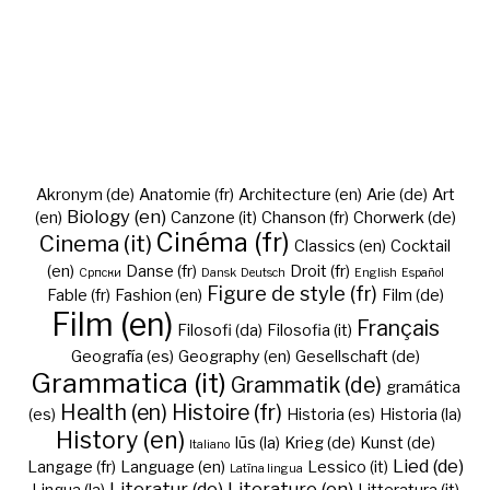
Akronym (de)
Anatomie (fr)
Architecture (en)
Arie (de)
Art
Biology (en)
(en)
Canzone (it)
Chanson (fr)
Chorwerk (de)
Cinéma (fr)
Cinema (it)
Classics (en)
Cocktail
(en)
Danse (fr)
Droit (fr)
Cрпски
Dansk
Deutsch
English
Español
Figure de style (fr)
Fable (fr)
Fashion (en)
Film (de)
Film (en)
Français
Filosofi (da)
Filosofia (it)
Geografía (es)
Geography (en)
Gesellschaft (de)
Grammatica (it)
Grammatik (de)
gramática
Health (en)
Histoire (fr)
(es)
Historia (es)
Historia (la)
History (en)
Iūs (la)
Krieg (de)
Kunst (de)
Italiano
Lied (de)
Langage (fr)
Language (en)
Lessico (it)
Latīna lingua
Literatur (de)
Literature (en)