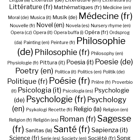
Lingua (la)
Litteratura (it)
Littérature (fr)
Mathématiques (fr)
Medicine (en)
Médecine (fr)
Musik (de)
Moral (de)
Musica (it)
Novel (en)
Nouvelle (fr)
Novela (es)
Nursery rhyme (en)
Opéra (fr)
Opera (cz)
Opera (it)
Opera buffa (i)
Ordsprog
Philosophie
(da)
Painting (en)
Peinture (fr)
(de)
Philosophie (fr)
Philosophy (en)
Poesie (de)
Poesia (it)
Pittura (it)
Physiologie (fr)
Poetry (en)
Politica (it)
Politics (en)
Politik (de)
Poésie (fr)
Politique (fr)
Prière (fr)
Proverbio
Psicologia (it)
Psychologie
(it)
Psicología (es)
Psychologie (fr)
Psychology
(de)
(en)
Religio (la)
Psykologi
Recette (fr)
Religion (en)
Sagesse
Roman (fr)
Religion (fr)
Religión (es)
(fr)
Santé (fr)
Sapienza (it)
Sanitas (la)
Science (fr)
Song
Société (fr)
Serie (es)
Society (en)