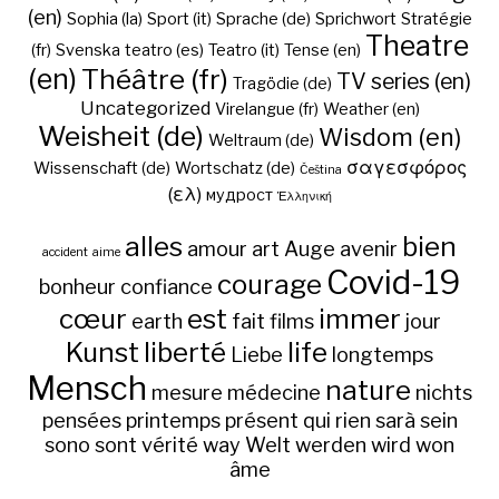
(en)
Sophia (la)
Sport (it)
Sprache (de)
Sprichwort
Stratégie
Theatre
(fr)
Svenska
teatro (es)
Teatro (it)
Tense (en)
(en)
Théâtre (fr)
TV series (en)
Tragödie (de)
Uncategorized
Virelangue (fr)
Weather (en)
Weisheit (de)
Wisdom (en)
Weltraum (de)
σαγεσφόρος
Wissenschaft (de)
Wortschatz (de)
Čeština
(ελ)
мудрост
Ἑλληνική
alles
bien
amour
art
Auge
avenir
accident
aime
Covid-19
courage
bonheur
confiance
cœur
est
immer
earth
fait
films
jour
Kunst
liberté
life
Liebe
longtemps
Mensch
nature
mesure
médecine
nichts
pensées
printemps
présent
qui
rien
sarà
sein
sono
sont
vérité
way
Welt
werden
wird
won
âme