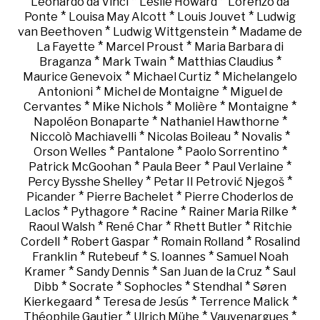
*
*
Leonardo da Vinci
Leslie Howard
Lorenzo da
*
*
*
Ponte
Louisa May Alcott
Louis Jouvet
Ludwig
*
*
van Beethoven
Ludwig Wittgenstein
Madame de
*
*
La Fayette
Marcel Proust
Maria Barbara di
*
*
*
Braganza
Mark Twain
Matthias Claudius
*
*
Maurice Genevoix
Michael Curtiz
Michelangelo
*
*
Antonioni
Michel de Montaigne
Miguel de
*
*
*
*
Cervantes
Mike Nichols
Molière
Montaigne
*
*
Napoléon Bonaparte
Nathaniel Hawthorne
*
*
*
Niccolò Machiavelli
Nicolas Boileau
Novalis
*
*
*
Orson Welles
Pantalone
Paolo Sorrentino
*
*
*
Patrick McGoohan
Paula Beer
Paul Verlaine
*
*
Percy Bysshe Shelley
Petar II Petrović Njegoš
*
*
Picander
Pierre Bachelet
Pierre Choderlos de
*
*
*
*
Laclos
Pythagore
Racine
Rainer Maria Rilke
*
*
*
Raoul Walsh
René Char
Rhett Butler
Ritchie
*
*
*
Cordell
Robert Gaspar
Romain Rolland
Rosalind
*
*
*
Franklin
Rutebeuf
S. Ioannes
Samuel Noah
*
*
*
Kramer
Sandy Dennis
San Juan de la Cruz
Saul
*
*
*
*
Dibb
Socrate
Sophocles
Stendhal
Søren
*
*
*
Kierkegaard
Teresa de Jesús
Terrence Malick
*
*
*
Théophile Gautier
Ulrich Mühe
Vauvenargues