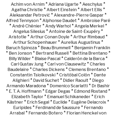
*
*
*
Achim von Arnim
Adriana Ugarte
Aeschylus
*
*
*
Agatha Christie
Albert Einstein
Albert Ellis
*
*
Aleksandar Petrović
Alexandre-Pierre Gaspar
*
*
Alfred Tennyson
Alphonse Daudet
Ambroise Paré
*
*
*
*
André Chénier
Andy Warhol
Angela Merkel
*
*
Angelus Silesius
Antoine de Saint-Exupéry
*
*
*
Aristotle
Arthur Conan Doyle
Arthur Rimbaud
*
*
Arthur Schopenhauer
Aurelius Augustinus
*
*
Baruch Spinoza
Beau Brummell
Benjamin Franklin
*
*
*
*
Ben Jonson
Bertrand Russell
Bettina Brentano
*
*
*
Billy Wilder
Blaise Pascal
Calderón de la Barca
*
*
Carl Gustav Jung
Carl von Clausewitz
Charles
*
*
*
Baudelaire
Charles Dickens
Clemens Brentano
*
*
Constantin Tsiolkovski
Cristóbal Colón
Dante
*
*
*
Alighieri
David Suchet
Didier Raoult
Diego
*
*
Armando Maradona
Domenico Scarlatti
Dr Bashir
*
*
*
*
E. T. A. Hoffmann
Edgar Degas
Edmond Rostand
*
*
Elizabeth Taylor
Emanuel Schikaneder
Erich
*
*
*
*
Kästner
Erich Segal
Euclide
Eugène Delacroix
*
*
Euripides
Ferdinand de Saussure
Fernando
*
*
Arrabal
Fernando Botero
Florian Henckel von