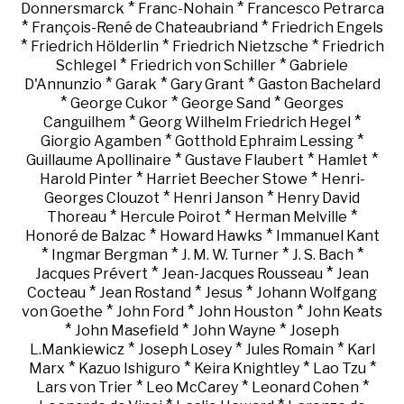
*
*
Donnersmarck
Franc-Nohain
Francesco Petrarca
*
*
François-René de Chateaubriand
Friedrich Engels
*
*
*
Friedrich Hölderlin
Friedrich Nietzsche
Friedrich
*
*
Schlegel
Friedrich von Schiller
Gabriele
*
*
*
D'Annunzio
Garak
Gary Grant
Gaston Bachelard
*
*
*
George Cukor
George Sand
Georges
*
*
Canguilhem
Georg Wilhelm Friedrich Hegel
*
*
Giorgio Agamben
Gotthold Ephraim Lessing
*
*
*
Guillaume Apollinaire
Gustave Flaubert
Hamlet
*
*
Harold Pinter
Harriet Beecher Stowe
Henri-
*
*
Georges Clouzot
Henri Janson
Henry David
*
*
*
Thoreau
Hercule Poirot
Herman Melville
*
*
Honoré de Balzac
Howard Hawks
Immanuel Kant
*
*
*
*
Ingmar Bergman
J. M. W. Turner
J. S. Bach
*
*
Jacques Prévert
Jean-Jacques Rousseau
Jean
*
*
*
Cocteau
Jean Rostand
Jesus
Johann Wolfgang
*
*
*
von Goethe
John Ford
John Houston
John Keats
*
*
*
John Masefield
John Wayne
Joseph
*
*
*
L.Mankiewicz
Joseph Losey
Jules Romain
Karl
*
*
*
*
Marx
Kazuo Ishiguro
Keira Knightley
Lao Tzu
*
*
*
Lars von Trier
Leo McCarey
Leonard Cohen