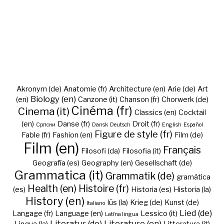
Akronym (de)
Anatomie (fr)
Architecture (en)
Arie (de)
Art
Biology (en)
(en)
Canzone (it)
Chanson (fr)
Chorwerk (de)
Cinéma (fr)
Cinema (it)
Classics (en)
Cocktail
(en)
Danse (fr)
Droit (fr)
Cрпски
Dansk
Deutsch
English
Español
Figure de style (fr)
Fable (fr)
Fashion (en)
Film (de)
Film (en)
Français
Filosofi (da)
Filosofia (it)
Geografía (es)
Geography (en)
Gesellschaft (de)
Grammatica (it)
Grammatik (de)
gramática
Health (en)
Histoire (fr)
(es)
Historia (es)
Historia (la)
History (en)
Iūs (la)
Krieg (de)
Kunst (de)
Italiano
Lied (de)
Langage (fr)
Language (en)
Lessico (it)
Latīna lingua
Literatur (de)
Literature (en)