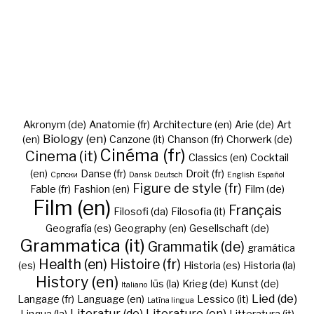
Akronym (de)
Anatomie (fr)
Architecture (en)
Arie (de)
Art
Biology (en)
(en)
Canzone (it)
Chanson (fr)
Chorwerk (de)
Cinéma (fr)
Cinema (it)
Classics (en)
Cocktail
(en)
Danse (fr)
Droit (fr)
Cрпски
Dansk
Deutsch
English
Español
Figure de style (fr)
Fable (fr)
Fashion (en)
Film (de)
Film (en)
Français
Filosofi (da)
Filosofia (it)
Geografía (es)
Geography (en)
Gesellschaft (de)
Grammatica (it)
Grammatik (de)
gramática
Health (en)
Histoire (fr)
(es)
Historia (es)
Historia (la)
History (en)
Iūs (la)
Krieg (de)
Kunst (de)
Italiano
Lied (de)
Langage (fr)
Language (en)
Lessico (it)
Latīna lingua
Literatur (de)
Literature (en)