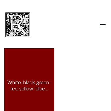
White–black, green–
red, yellow–blue…