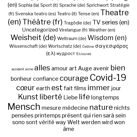
(en)
Sophia (la)
Sport (it)
Sprache (de)
Sprichwort
Stratégie
Theatre
(fr)
Svenska
teatro (es)
Teatro (it)
Tense (en)
(en)
Théâtre (fr)
TV series (en)
Tragödie (de)
Uncategorized
Virelangue (fr)
Weather (en)
Weisheit (de)
Wisdom (en)
Weltraum (de)
σαγεσφόρος
Wissenschaft (de)
Wortschatz (de)
Čeština
(ελ)
мудрост
Ἑλληνική
alles
bien
amour
art
Auge
avenir
accident
aime
Covid-19
courage
bonheur
confiance
cœur
est
immer
earth
fait
films
jour
Kunst
liberté
life
Liebe
longtemps
Mensch
nature
mesure
médecine
nichts
pensées
printemps
présent
qui
rien
sarà
sein
sono
sont
vérité
way
Welt
werden
wird
won
âme