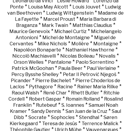
*
*
Leonardo da Vinci
Leslie Howard
Lorenzo da
*
*
*
Ponte
Louisa May Alcott
Louis Jouvet
Ludwig
*
*
van Beethoven
Ludwig Wittgenstein
Madame de
*
*
La Fayette
Marcel Proust
Maria Barbara di
*
*
*
Braganza
Mark Twain
Matthias Claudius
*
*
Maurice Genevoix
Michael Curtiz
Michelangelo
*
*
Antonioni
Michel de Montaigne
Miguel de
*
*
*
*
Cervantes
Mike Nichols
Molière
Montaigne
*
*
Napoléon Bonaparte
Nathaniel Hawthorne
*
*
*
Niccolò Machiavelli
Nicolas Boileau
Novalis
*
*
*
Orson Welles
Pantalone
Paolo Sorrentino
*
*
*
Patrick McGoohan
Paula Beer
Paul Verlaine
*
*
Percy Bysshe Shelley
Petar II Petrović Njegoš
*
*
Picander
Pierre Bachelet
Pierre Choderlos de
*
*
*
*
Laclos
Pythagore
Racine
Rainer Maria Rilke
*
*
*
Raoul Walsh
René Char
Rhett Butler
Ritchie
*
*
*
Cordell
Robert Gaspar
Romain Rolland
Rosalind
*
*
*
Franklin
Rutebeuf
S. Ioannes
Samuel Noah
*
*
*
Kramer
Sandy Dennis
San Juan de la Cruz
Saul
*
*
*
*
Dibb
Socrate
Sophocles
Stendhal
Søren
*
*
*
Kierkegaard
Teresa de Jesús
Terrence Malick
*
*
*
Théophile Gautier
Ulrich Mühe
Vauvenargues