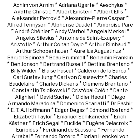
*
*
*
Achim von Arnim
Adriana Ugarte
Aeschylus
*
*
*
Agatha Christie
Albert Einstein
Albert Ellis
*
*
Aleksandar Petrović
Alexandre-Pierre Gaspar
*
*
Alfred Tennyson
Alphonse Daudet
Ambroise Paré
*
*
*
*
André Chénier
Andy Warhol
Angela Merkel
*
*
Angelus Silesius
Antoine de Saint-Exupéry
*
*
*
Aristotle
Arthur Conan Doyle
Arthur Rimbaud
*
*
Arthur Schopenhauer
Aurelius Augustinus
*
*
Baruch Spinoza
Beau Brummell
Benjamin Franklin
*
*
*
*
Ben Jonson
Bertrand Russell
Bettina Brentano
*
*
*
Billy Wilder
Blaise Pascal
Calderón de la Barca
*
*
Carl Gustav Jung
Carl von Clausewitz
Charles
*
*
*
Baudelaire
Charles Dickens
Clemens Brentano
*
*
Constantin Tsiolkovski
Cristóbal Colón
Dante
*
*
*
Alighieri
David Suchet
Didier Raoult
Diego
*
*
Armando Maradona
Domenico Scarlatti
Dr Bashir
*
*
*
*
E. T. A. Hoffmann
Edgar Degas
Edmond Rostand
*
*
Elizabeth Taylor
Emanuel Schikaneder
Erich
*
*
*
*
Kästner
Erich Segal
Euclide
Eugène Delacroix
*
*
Euripides
Ferdinand de Saussure
Fernando
*
*
Arrabal
Fernando Botero
Florian Henckel von