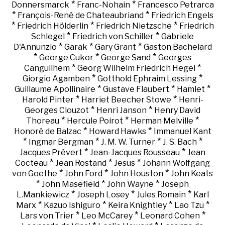
*
*
Donnersmarck
Franc-Nohain
Francesco Petrarca
*
*
François-René de Chateaubriand
Friedrich Engels
*
*
*
Friedrich Hölderlin
Friedrich Nietzsche
Friedrich
*
*
Schlegel
Friedrich von Schiller
Gabriele
*
*
*
D'Annunzio
Garak
Gary Grant
Gaston Bachelard
*
*
*
George Cukor
George Sand
Georges
*
*
Canguilhem
Georg Wilhelm Friedrich Hegel
*
*
Giorgio Agamben
Gotthold Ephraim Lessing
*
*
*
Guillaume Apollinaire
Gustave Flaubert
Hamlet
*
*
Harold Pinter
Harriet Beecher Stowe
Henri-
*
*
Georges Clouzot
Henri Janson
Henry David
*
*
*
Thoreau
Hercule Poirot
Herman Melville
*
*
Honoré de Balzac
Howard Hawks
Immanuel Kant
*
*
*
*
Ingmar Bergman
J. M. W. Turner
J. S. Bach
*
*
Jacques Prévert
Jean-Jacques Rousseau
Jean
*
*
*
Cocteau
Jean Rostand
Jesus
Johann Wolfgang
*
*
*
von Goethe
John Ford
John Houston
John Keats
*
*
*
John Masefield
John Wayne
Joseph
*
*
*
L.Mankiewicz
Joseph Losey
Jules Romain
Karl
*
*
*
*
Marx
Kazuo Ishiguro
Keira Knightley
Lao Tzu
*
*
*
Lars von Trier
Leo McCarey
Leonard Cohen