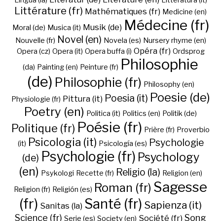
Lingua (la)
Litteratura (it)
Littérature (fr)
Mathématiques (fr)
Medicine (en)
Médecine (fr)
Musik (de)
Moral (de)
Musica (it)
Novel (en)
Nouvelle (fr)
Novela (es)
Nursery rhyme (en)
Opéra (fr)
Opera (cz)
Opera (it)
Opera buffa (i)
Ordsprog
Philosophie
(da)
Painting (en)
Peinture (fr)
(de)
Philosophie (fr)
Philosophy (en)
Poesie (de)
Poesia (it)
Pittura (it)
Physiologie (fr)
Poetry (en)
Politica (it)
Politics (en)
Politik (de)
Poésie (fr)
Politique (fr)
Prière (fr)
Proverbio
Psicologia (it)
Psychologie
(it)
Psicología (es)
Psychologie (fr)
Psychology
(de)
(en)
Religio (la)
Psykologi
Recette (fr)
Religion (en)
Sagesse
Roman (fr)
Religion (fr)
Religión (es)
(fr)
Santé (fr)
Sapienza (it)
Sanitas (la)
Science (fr)
Song
Société (fr)
Serie (es)
Society (en)