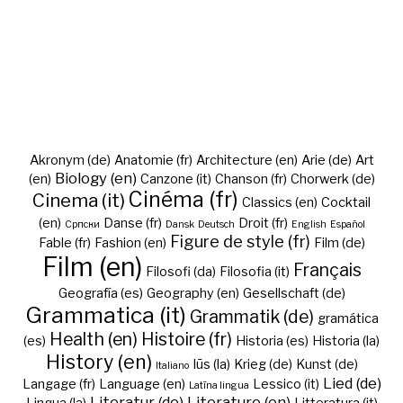
Akronym (de)
Anatomie (fr)
Architecture (en)
Arie (de)
Art
Biology (en)
(en)
Canzone (it)
Chanson (fr)
Chorwerk (de)
Cinéma (fr)
Cinema (it)
Classics (en)
Cocktail
(en)
Danse (fr)
Droit (fr)
Cрпски
Dansk
Deutsch
English
Español
Figure de style (fr)
Fable (fr)
Fashion (en)
Film (de)
Film (en)
Français
Filosofi (da)
Filosofia (it)
Geografía (es)
Geography (en)
Gesellschaft (de)
Grammatica (it)
Grammatik (de)
gramática
Health (en)
Histoire (fr)
(es)
Historia (es)
Historia (la)
History (en)
Iūs (la)
Krieg (de)
Kunst (de)
Italiano
Lied (de)
Langage (fr)
Language (en)
Lessico (it)
Latīna lingua
Literatur (de)
Literature (en)