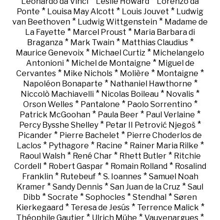
*
*
Leonardo da Vinci
Leslie Howard
Lorenzo da
*
*
*
Ponte
Louisa May Alcott
Louis Jouvet
Ludwig
*
*
van Beethoven
Ludwig Wittgenstein
Madame de
*
*
La Fayette
Marcel Proust
Maria Barbara di
*
*
*
Braganza
Mark Twain
Matthias Claudius
*
*
Maurice Genevoix
Michael Curtiz
Michelangelo
*
*
Antonioni
Michel de Montaigne
Miguel de
*
*
*
*
Cervantes
Mike Nichols
Molière
Montaigne
*
*
Napoléon Bonaparte
Nathaniel Hawthorne
*
*
*
Niccolò Machiavelli
Nicolas Boileau
Novalis
*
*
*
Orson Welles
Pantalone
Paolo Sorrentino
*
*
*
Patrick McGoohan
Paula Beer
Paul Verlaine
*
*
Percy Bysshe Shelley
Petar II Petrović Njegoš
*
*
Picander
Pierre Bachelet
Pierre Choderlos de
*
*
*
*
Laclos
Pythagore
Racine
Rainer Maria Rilke
*
*
*
Raoul Walsh
René Char
Rhett Butler
Ritchie
*
*
*
Cordell
Robert Gaspar
Romain Rolland
Rosalind
*
*
*
Franklin
Rutebeuf
S. Ioannes
Samuel Noah
*
*
*
Kramer
Sandy Dennis
San Juan de la Cruz
Saul
*
*
*
*
Dibb
Socrate
Sophocles
Stendhal
Søren
*
*
*
Kierkegaard
Teresa de Jesús
Terrence Malick
*
*
*
Théophile Gautier
Ulrich Mühe
Vauvenargues