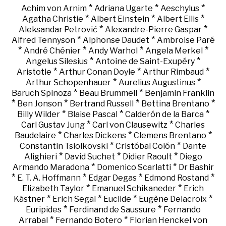
*
*
*
Achim von Arnim
Adriana Ugarte
Aeschylus
*
*
*
Agatha Christie
Albert Einstein
Albert Ellis
*
*
Aleksandar Petrović
Alexandre-Pierre Gaspar
*
*
Alfred Tennyson
Alphonse Daudet
Ambroise Paré
*
*
*
*
André Chénier
Andy Warhol
Angela Merkel
*
*
Angelus Silesius
Antoine de Saint-Exupéry
*
*
*
Aristotle
Arthur Conan Doyle
Arthur Rimbaud
*
*
Arthur Schopenhauer
Aurelius Augustinus
*
*
Baruch Spinoza
Beau Brummell
Benjamin Franklin
*
*
*
*
Ben Jonson
Bertrand Russell
Bettina Brentano
*
*
*
Billy Wilder
Blaise Pascal
Calderón de la Barca
*
*
Carl Gustav Jung
Carl von Clausewitz
Charles
*
*
*
Baudelaire
Charles Dickens
Clemens Brentano
*
*
Constantin Tsiolkovski
Cristóbal Colón
Dante
*
*
*
Alighieri
David Suchet
Didier Raoult
Diego
*
*
Armando Maradona
Domenico Scarlatti
Dr Bashir
*
*
*
*
E. T. A. Hoffmann
Edgar Degas
Edmond Rostand
*
*
Elizabeth Taylor
Emanuel Schikaneder
Erich
*
*
*
*
Kästner
Erich Segal
Euclide
Eugène Delacroix
*
*
Euripides
Ferdinand de Saussure
Fernando
*
*
Arrabal
Fernando Botero
Florian Henckel von