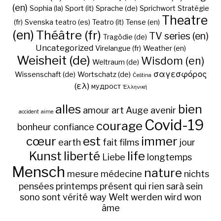
(en)
Sophia (la)
Sport (it)
Sprache (de)
Sprichwort
Stratégie
Theatre
(fr)
Svenska
teatro (es)
Teatro (it)
Tense (en)
(en)
Théâtre (fr)
TV series (en)
Tragödie (de)
Uncategorized
Virelangue (fr)
Weather (en)
Weisheit (de)
Wisdom (en)
Weltraum (de)
σαγεσφόρος
Wissenschaft (de)
Wortschatz (de)
Čeština
(ελ)
мудрост
Ἑλληνική
alles
bien
amour
art
Auge
avenir
accident
aime
Covid-19
courage
bonheur
confiance
cœur
est
immer
earth
fait
films
jour
Kunst
liberté
life
Liebe
longtemps
Mensch
nature
mesure
médecine
nichts
pensées
printemps
présent
qui
rien
sarà
sein
sono
sont
vérité
way
Welt
werden
wird
won
âme