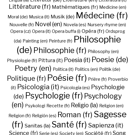
Lingua (la)
Litteratura (it)
Littérature (fr)
Mathématiques (fr)
Medicine (en)
Médecine (fr)
Musik (de)
Moral (de)
Musica (it)
Novel (en)
Nouvelle (fr)
Novela (es)
Nursery rhyme (en)
Opéra (fr)
Opera (cz)
Opera (it)
Opera buffa (i)
Ordsprog
Philosophie
(da)
Painting (en)
Peinture (fr)
(de)
Philosophie (fr)
Philosophy (en)
Poesie (de)
Poesia (it)
Pittura (it)
Physiologie (fr)
Poetry (en)
Politica (it)
Politics (en)
Politik (de)
Poésie (fr)
Politique (fr)
Prière (fr)
Proverbio
Psicologia (it)
Psychologie
(it)
Psicología (es)
Psychologie (fr)
Psychology
(de)
(en)
Religio (la)
Psykologi
Recette (fr)
Religion (en)
Sagesse
Roman (fr)
Religion (fr)
Religión (es)
(fr)
Santé (fr)
Sapienza (it)
Sanitas (la)
Science (fr)
Song
Société (fr)
Serie (es)
Society (en)