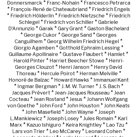
*
*
Donnersmarck
Franc-Nohain
Francesco Petrarca
*
*
François-René de Chateaubriand
Friedrich Engels
*
*
*
Friedrich Hölderlin
Friedrich Nietzsche
Friedrich
*
*
Schlegel
Friedrich von Schiller
Gabriele
*
*
*
D'Annunzio
Garak
Gary Grant
Gaston Bachelard
*
*
*
George Cukor
George Sand
Georges
*
*
Canguilhem
Georg Wilhelm Friedrich Hegel
*
*
Giorgio Agamben
Gotthold Ephraim Lessing
*
*
*
Guillaume Apollinaire
Gustave Flaubert
Hamlet
*
*
Harold Pinter
Harriet Beecher Stowe
Henri-
*
*
Georges Clouzot
Henri Janson
Henry David
*
*
*
Thoreau
Hercule Poirot
Herman Melville
*
*
Honoré de Balzac
Howard Hawks
Immanuel Kant
*
*
*
*
Ingmar Bergman
J. M. W. Turner
J. S. Bach
*
*
Jacques Prévert
Jean-Jacques Rousseau
Jean
*
*
*
Cocteau
Jean Rostand
Jesus
Johann Wolfgang
*
*
*
von Goethe
John Ford
John Houston
John Keats
*
*
*
John Masefield
John Wayne
Joseph
*
*
*
L.Mankiewicz
Joseph Losey
Jules Romain
Karl
*
*
*
*
Marx
Kazuo Ishiguro
Keira Knightley
Lao Tzu
*
*
*
Lars von Trier
Leo McCarey
Leonard Cohen