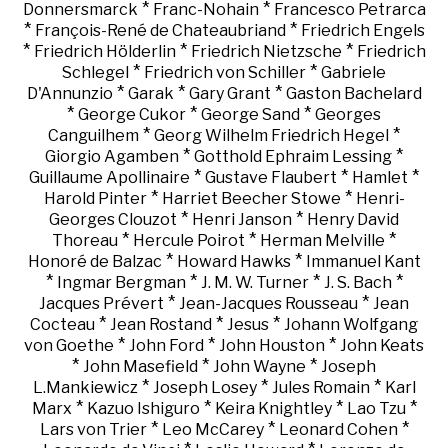
*
*
Donnersmarck
Franc-Nohain
Francesco Petrarca
*
*
François-René de Chateaubriand
Friedrich Engels
*
*
*
Friedrich Hölderlin
Friedrich Nietzsche
Friedrich
*
*
Schlegel
Friedrich von Schiller
Gabriele
*
*
*
D'Annunzio
Garak
Gary Grant
Gaston Bachelard
*
*
*
George Cukor
George Sand
Georges
*
*
Canguilhem
Georg Wilhelm Friedrich Hegel
*
*
Giorgio Agamben
Gotthold Ephraim Lessing
*
*
*
Guillaume Apollinaire
Gustave Flaubert
Hamlet
*
*
Harold Pinter
Harriet Beecher Stowe
Henri-
*
*
Georges Clouzot
Henri Janson
Henry David
*
*
*
Thoreau
Hercule Poirot
Herman Melville
*
*
Honoré de Balzac
Howard Hawks
Immanuel Kant
*
*
*
*
Ingmar Bergman
J. M. W. Turner
J. S. Bach
*
*
Jacques Prévert
Jean-Jacques Rousseau
Jean
*
*
*
Cocteau
Jean Rostand
Jesus
Johann Wolfgang
*
*
*
von Goethe
John Ford
John Houston
John Keats
*
*
*
John Masefield
John Wayne
Joseph
*
*
*
L.Mankiewicz
Joseph Losey
Jules Romain
Karl
*
*
*
*
Marx
Kazuo Ishiguro
Keira Knightley
Lao Tzu
*
*
*
Lars von Trier
Leo McCarey
Leonard Cohen