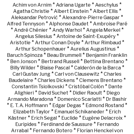
*
*
*
Achim von Arnim
Adriana Ugarte
Aeschylus
*
*
*
Agatha Christie
Albert Einstein
Albert Ellis
*
*
Aleksandar Petrović
Alexandre-Pierre Gaspar
*
*
Alfred Tennyson
Alphonse Daudet
Ambroise Paré
*
*
*
*
André Chénier
Andy Warhol
Angela Merkel
*
*
Angelus Silesius
Antoine de Saint-Exupéry
*
*
*
Aristotle
Arthur Conan Doyle
Arthur Rimbaud
*
*
Arthur Schopenhauer
Aurelius Augustinus
*
*
Baruch Spinoza
Beau Brummell
Benjamin Franklin
*
*
*
*
Ben Jonson
Bertrand Russell
Bettina Brentano
*
*
*
Billy Wilder
Blaise Pascal
Calderón de la Barca
*
*
Carl Gustav Jung
Carl von Clausewitz
Charles
*
*
*
Baudelaire
Charles Dickens
Clemens Brentano
*
*
Constantin Tsiolkovski
Cristóbal Colón
Dante
*
*
*
Alighieri
David Suchet
Didier Raoult
Diego
*
*
Armando Maradona
Domenico Scarlatti
Dr Bashir
*
*
*
*
E. T. A. Hoffmann
Edgar Degas
Edmond Rostand
*
*
Elizabeth Taylor
Emanuel Schikaneder
Erich
*
*
*
*
Kästner
Erich Segal
Euclide
Eugène Delacroix
*
*
Euripides
Ferdinand de Saussure
Fernando
*
*
Arrabal
Fernando Botero
Florian Henckel von