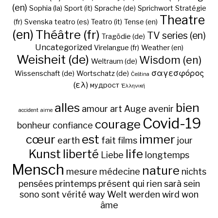
(en)
Sophia (la)
Sport (it)
Sprache (de)
Sprichwort
Stratégie
Theatre
(fr)
Svenska
teatro (es)
Teatro (it)
Tense (en)
(en)
Théâtre (fr)
TV series (en)
Tragödie (de)
Uncategorized
Virelangue (fr)
Weather (en)
Weisheit (de)
Wisdom (en)
Weltraum (de)
σαγεσφόρος
Wissenschaft (de)
Wortschatz (de)
Čeština
(ελ)
мудрост
Ἑλληνική
alles
bien
amour
art
Auge
avenir
accident
aime
Covid-19
courage
bonheur
confiance
cœur
est
immer
earth
fait
films
jour
Kunst
liberté
life
Liebe
longtemps
Mensch
nature
mesure
médecine
nichts
pensées
printemps
présent
qui
rien
sarà
sein
sono
sont
vérité
way
Welt
werden
wird
won
âme