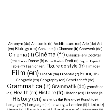
Akronym (de)
Anatomie (fr)
Architecture (en)
Arie (de)
Art
Biology (en)
(en)
Canzone (it)
Chanson (fr)
Chorwerk (de)
Cinéma (fr)
Cinema (it)
Classics (en)
Cocktail
(en)
Danse (fr)
Droit (fr)
Cрпски
Dansk
Deutsch
English
Español
Figure de style (fr)
Fable (fr)
Fashion (en)
Film (de)
Film (en)
Français
Filosofi (da)
Filosofia (it)
Geografía (es)
Geography (en)
Gesellschaft (de)
Grammatica (it)
Grammatik (de)
gramática
Health (en)
Histoire (fr)
(es)
Historia (es)
Historia (la)
History (en)
Iūs (la)
Krieg (de)
Kunst (de)
Italiano
Lied (de)
Langage (fr)
Language (en)
Lessico (it)
Latīna lingua
Literatur (de)
Literature (en)