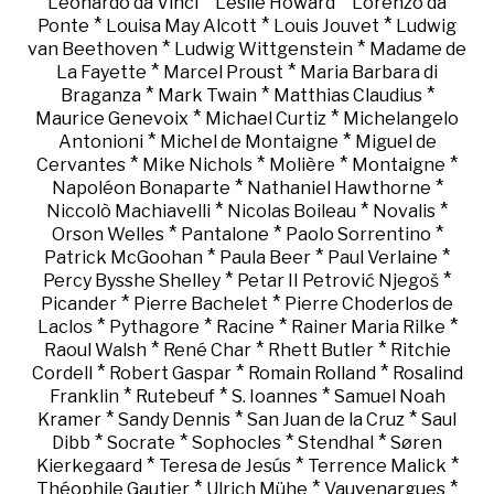
*
*
Leonardo da Vinci
Leslie Howard
Lorenzo da
*
*
*
Ponte
Louisa May Alcott
Louis Jouvet
Ludwig
*
*
van Beethoven
Ludwig Wittgenstein
Madame de
*
*
La Fayette
Marcel Proust
Maria Barbara di
*
*
*
Braganza
Mark Twain
Matthias Claudius
*
*
Maurice Genevoix
Michael Curtiz
Michelangelo
*
*
Antonioni
Michel de Montaigne
Miguel de
*
*
*
*
Cervantes
Mike Nichols
Molière
Montaigne
*
*
Napoléon Bonaparte
Nathaniel Hawthorne
*
*
*
Niccolò Machiavelli
Nicolas Boileau
Novalis
*
*
*
Orson Welles
Pantalone
Paolo Sorrentino
*
*
*
Patrick McGoohan
Paula Beer
Paul Verlaine
*
*
Percy Bysshe Shelley
Petar II Petrović Njegoš
*
*
Picander
Pierre Bachelet
Pierre Choderlos de
*
*
*
*
Laclos
Pythagore
Racine
Rainer Maria Rilke
*
*
*
Raoul Walsh
René Char
Rhett Butler
Ritchie
*
*
*
Cordell
Robert Gaspar
Romain Rolland
Rosalind
*
*
*
Franklin
Rutebeuf
S. Ioannes
Samuel Noah
*
*
*
Kramer
Sandy Dennis
San Juan de la Cruz
Saul
*
*
*
*
Dibb
Socrate
Sophocles
Stendhal
Søren
*
*
*
Kierkegaard
Teresa de Jesús
Terrence Malick
*
*
*
Théophile Gautier
Ulrich Mühe
Vauvenargues