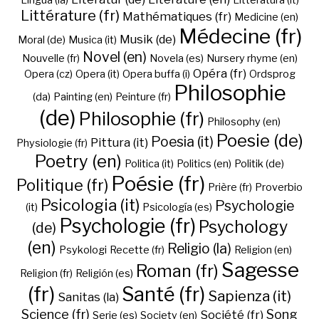
Lingua (la)
Litteratura (it)
Littérature (fr)
Mathématiques (fr)
Medicine (en)
Médecine (fr)
Musik (de)
Moral (de)
Musica (it)
Novel (en)
Nouvelle (fr)
Novela (es)
Nursery rhyme (en)
Opéra (fr)
Opera (cz)
Opera (it)
Opera buffa (i)
Ordsprog
Philosophie
(da)
Painting (en)
Peinture (fr)
(de)
Philosophie (fr)
Philosophy (en)
Poesie (de)
Poesia (it)
Pittura (it)
Physiologie (fr)
Poetry (en)
Politica (it)
Politics (en)
Politik (de)
Poésie (fr)
Politique (fr)
Prière (fr)
Proverbio
Psicologia (it)
Psychologie
(it)
Psicología (es)
Psychologie (fr)
Psychology
(de)
(en)
Religio (la)
Psykologi
Recette (fr)
Religion (en)
Sagesse
Roman (fr)
Religion (fr)
Religión (es)
(fr)
Santé (fr)
Sapienza (it)
Sanitas (la)
Science (fr)
Song
Société (fr)
Serie (es)
Society (en)