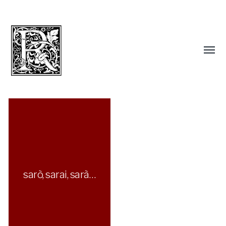
sarò, sarai, sarà…