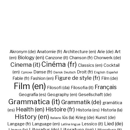
Akronym (de)
Anatomie (fr)
Architecture (en)
Arie (de)
Art
Biology (en)
(en)
Canzone (it)
Chanson (fr)
Chorwerk (de)
Cinéma (fr)
Cinema (it)
Classics (en)
Cocktail
(en)
Danse (fr)
Droit (fr)
Cрпски
Dansk
Deutsch
English
Español
Figure de style (fr)
Fable (fr)
Fashion (en)
Film (de)
Film (en)
Français
Filosofi (da)
Filosofia (it)
Geografía (es)
Geography (en)
Gesellschaft (de)
Grammatica (it)
Grammatik (de)
gramática
Health (en)
Histoire (fr)
(es)
Historia (es)
Historia (la)
History (en)
Iūs (la)
Krieg (de)
Kunst (de)
Italiano
Lied (de)
Langage (fr)
Language (en)
Lessico (it)
Latīna lingua
Literatur (de)
Literature (en)