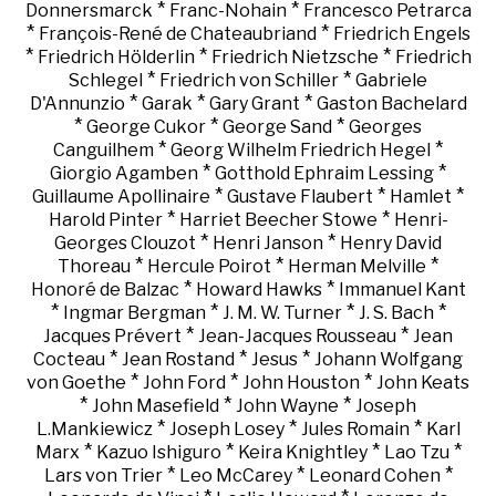
*
*
Donnersmarck
Franc-Nohain
Francesco Petrarca
*
*
François-René de Chateaubriand
Friedrich Engels
*
*
*
Friedrich Hölderlin
Friedrich Nietzsche
Friedrich
*
*
Schlegel
Friedrich von Schiller
Gabriele
*
*
*
D'Annunzio
Garak
Gary Grant
Gaston Bachelard
*
*
*
George Cukor
George Sand
Georges
*
*
Canguilhem
Georg Wilhelm Friedrich Hegel
*
*
Giorgio Agamben
Gotthold Ephraim Lessing
*
*
*
Guillaume Apollinaire
Gustave Flaubert
Hamlet
*
*
Harold Pinter
Harriet Beecher Stowe
Henri-
*
*
Georges Clouzot
Henri Janson
Henry David
*
*
*
Thoreau
Hercule Poirot
Herman Melville
*
*
Honoré de Balzac
Howard Hawks
Immanuel Kant
*
*
*
*
Ingmar Bergman
J. M. W. Turner
J. S. Bach
*
*
Jacques Prévert
Jean-Jacques Rousseau
Jean
*
*
*
Cocteau
Jean Rostand
Jesus
Johann Wolfgang
*
*
*
von Goethe
John Ford
John Houston
John Keats
*
*
*
John Masefield
John Wayne
Joseph
*
*
*
L.Mankiewicz
Joseph Losey
Jules Romain
Karl
*
*
*
*
Marx
Kazuo Ishiguro
Keira Knightley
Lao Tzu
*
*
*
Lars von Trier
Leo McCarey
Leonard Cohen