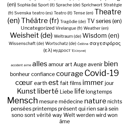
(en)
Sophia (la)
Sport (it)
Sprache (de)
Sprichwort
Stratégie
Theatre
(fr)
Svenska
teatro (es)
Teatro (it)
Tense (en)
(en)
Théâtre (fr)
TV series (en)
Tragödie (de)
Uncategorized
Virelangue (fr)
Weather (en)
Weisheit (de)
Wisdom (en)
Weltraum (de)
σαγεσφόρος
Wissenschaft (de)
Wortschatz (de)
Čeština
(ελ)
мудрост
Ἑλληνική
alles
bien
amour
art
Auge
avenir
accident
aime
Covid-19
courage
bonheur
confiance
cœur
est
immer
earth
fait
films
jour
Kunst
liberté
life
Liebe
longtemps
Mensch
nature
mesure
médecine
nichts
pensées
printemps
présent
qui
rien
sarà
sein
sono
sont
vérité
way
Welt
werden
wird
won
âme