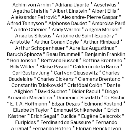
*
*
*
Achim von Arnim
Adriana Ugarte
Aeschylus
*
*
*
Agatha Christie
Albert Einstein
Albert Ellis
*
*
Aleksandar Petrović
Alexandre-Pierre Gaspar
*
*
Alfred Tennyson
Alphonse Daudet
Ambroise Paré
*
*
*
*
André Chénier
Andy Warhol
Angela Merkel
*
*
Angelus Silesius
Antoine de Saint-Exupéry
*
*
*
Aristotle
Arthur Conan Doyle
Arthur Rimbaud
*
*
Arthur Schopenhauer
Aurelius Augustinus
*
*
Baruch Spinoza
Beau Brummell
Benjamin Franklin
*
*
*
*
Ben Jonson
Bertrand Russell
Bettina Brentano
*
*
*
Billy Wilder
Blaise Pascal
Calderón de la Barca
*
*
Carl Gustav Jung
Carl von Clausewitz
Charles
*
*
*
Baudelaire
Charles Dickens
Clemens Brentano
*
*
Constantin Tsiolkovski
Cristóbal Colón
Dante
*
*
*
Alighieri
David Suchet
Didier Raoult
Diego
*
*
Armando Maradona
Domenico Scarlatti
Dr Bashir
*
*
*
*
E. T. A. Hoffmann
Edgar Degas
Edmond Rostand
*
*
Elizabeth Taylor
Emanuel Schikaneder
Erich
*
*
*
*
Kästner
Erich Segal
Euclide
Eugène Delacroix
*
*
Euripides
Ferdinand de Saussure
Fernando
*
*
Arrabal
Fernando Botero
Florian Henckel von