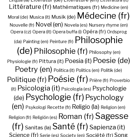
Lingua (la)
Litteratura (it)
Littérature (fr)
Mathématiques (fr)
Medicine (en)
Médecine (fr)
Musik (de)
Moral (de)
Musica (it)
Novel (en)
Nouvelle (fr)
Novela (es)
Nursery rhyme (en)
Opéra (fr)
Opera (cz)
Opera (it)
Opera buffa (i)
Ordsprog
Philosophie
(da)
Painting (en)
Peinture (fr)
(de)
Philosophie (fr)
Philosophy (en)
Poesie (de)
Poesia (it)
Pittura (it)
Physiologie (fr)
Poetry (en)
Politica (it)
Politics (en)
Politik (de)
Poésie (fr)
Politique (fr)
Prière (fr)
Proverbio
Psicologia (it)
Psychologie
(it)
Psicología (es)
Psychologie (fr)
Psychology
(de)
(en)
Religio (la)
Psykologi
Recette (fr)
Religion (en)
Sagesse
Roman (fr)
Religion (fr)
Religión (es)
(fr)
Santé (fr)
Sapienza (it)
Sanitas (la)
Science (fr)
Song
Société (fr)
Serie (es)
Society (en)