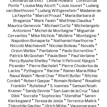
*
*
Leonardo da Vinci
Leslie Howard
Lorenzo da
*
*
*
Ponte
Louisa May Alcott
Louis Jouvet
Ludwig
*
*
van Beethoven
Ludwig Wittgenstein
Madame de
*
*
La Fayette
Marcel Proust
Maria Barbara di
*
*
*
Braganza
Mark Twain
Matthias Claudius
*
*
Maurice Genevoix
Michael Curtiz
Michelangelo
*
*
Antonioni
Michel de Montaigne
Miguel de
*
*
*
*
Cervantes
Mike Nichols
Molière
Montaigne
*
*
Napoléon Bonaparte
Nathaniel Hawthorne
*
*
*
Niccolò Machiavelli
Nicolas Boileau
Novalis
*
*
*
Orson Welles
Pantalone
Paolo Sorrentino
*
*
*
Patrick McGoohan
Paula Beer
Paul Verlaine
*
*
Percy Bysshe Shelley
Petar II Petrović Njegoš
*
*
Picander
Pierre Bachelet
Pierre Choderlos de
*
*
*
*
Laclos
Pythagore
Racine
Rainer Maria Rilke
*
*
*
Raoul Walsh
René Char
Rhett Butler
Ritchie
*
*
*
Cordell
Robert Gaspar
Romain Rolland
Rosalind
*
*
*
Franklin
Rutebeuf
S. Ioannes
Samuel Noah
*
*
*
Kramer
Sandy Dennis
San Juan de la Cruz
Saul
*
*
*
*
Dibb
Socrate
Sophocles
Stendhal
Søren
*
*
*
Kierkegaard
Teresa de Jesús
Terrence Malick
*
*
*
Théophile Gautier
Ulrich Mühe
Vauvenargues