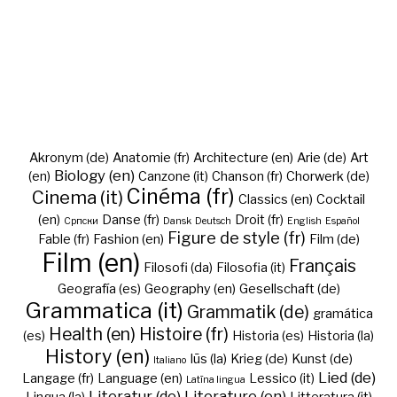
Akronym (de)
Anatomie (fr)
Architecture (en)
Arie (de)
Art
Biology (en)
(en)
Canzone (it)
Chanson (fr)
Chorwerk (de)
Cinéma (fr)
Cinema (it)
Classics (en)
Cocktail
(en)
Danse (fr)
Droit (fr)
Cрпски
Dansk
Deutsch
English
Español
Figure de style (fr)
Fable (fr)
Fashion (en)
Film (de)
Film (en)
Français
Filosofi (da)
Filosofia (it)
Geografía (es)
Geography (en)
Gesellschaft (de)
Grammatica (it)
Grammatik (de)
gramática
Health (en)
Histoire (fr)
(es)
Historia (es)
Historia (la)
History (en)
Iūs (la)
Krieg (de)
Kunst (de)
Italiano
Lied (de)
Langage (fr)
Language (en)
Lessico (it)
Latīna lingua
Literatur (de)
Literature (en)