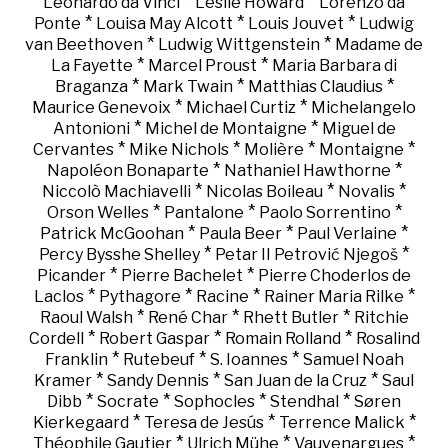
*
*
Leonardo da Vinci
Leslie Howard
Lorenzo da
*
*
*
Ponte
Louisa May Alcott
Louis Jouvet
Ludwig
*
*
van Beethoven
Ludwig Wittgenstein
Madame de
*
*
La Fayette
Marcel Proust
Maria Barbara di
*
*
*
Braganza
Mark Twain
Matthias Claudius
*
*
Maurice Genevoix
Michael Curtiz
Michelangelo
*
*
Antonioni
Michel de Montaigne
Miguel de
*
*
*
*
Cervantes
Mike Nichols
Molière
Montaigne
*
*
Napoléon Bonaparte
Nathaniel Hawthorne
*
*
*
Niccolò Machiavelli
Nicolas Boileau
Novalis
*
*
*
Orson Welles
Pantalone
Paolo Sorrentino
*
*
*
Patrick McGoohan
Paula Beer
Paul Verlaine
*
*
Percy Bysshe Shelley
Petar II Petrović Njegoš
*
*
Picander
Pierre Bachelet
Pierre Choderlos de
*
*
*
*
Laclos
Pythagore
Racine
Rainer Maria Rilke
*
*
*
Raoul Walsh
René Char
Rhett Butler
Ritchie
*
*
*
Cordell
Robert Gaspar
Romain Rolland
Rosalind
*
*
*
Franklin
Rutebeuf
S. Ioannes
Samuel Noah
*
*
*
Kramer
Sandy Dennis
San Juan de la Cruz
Saul
*
*
*
*
Dibb
Socrate
Sophocles
Stendhal
Søren
*
*
*
Kierkegaard
Teresa de Jesús
Terrence Malick
*
*
*
Théophile Gautier
Ulrich Mühe
Vauvenargues