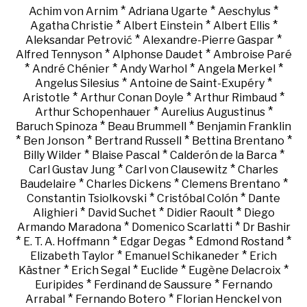
*
*
*
Achim von Arnim
Adriana Ugarte
Aeschylus
*
*
*
Agatha Christie
Albert Einstein
Albert Ellis
*
*
Aleksandar Petrović
Alexandre-Pierre Gaspar
*
*
Alfred Tennyson
Alphonse Daudet
Ambroise Paré
*
*
*
*
André Chénier
Andy Warhol
Angela Merkel
*
*
Angelus Silesius
Antoine de Saint-Exupéry
*
*
*
Aristotle
Arthur Conan Doyle
Arthur Rimbaud
*
*
Arthur Schopenhauer
Aurelius Augustinus
*
*
Baruch Spinoza
Beau Brummell
Benjamin Franklin
*
*
*
*
Ben Jonson
Bertrand Russell
Bettina Brentano
*
*
*
Billy Wilder
Blaise Pascal
Calderón de la Barca
*
*
Carl Gustav Jung
Carl von Clausewitz
Charles
*
*
*
Baudelaire
Charles Dickens
Clemens Brentano
*
*
Constantin Tsiolkovski
Cristóbal Colón
Dante
*
*
*
Alighieri
David Suchet
Didier Raoult
Diego
*
*
Armando Maradona
Domenico Scarlatti
Dr Bashir
*
*
*
*
E. T. A. Hoffmann
Edgar Degas
Edmond Rostand
*
*
Elizabeth Taylor
Emanuel Schikaneder
Erich
*
*
*
*
Kästner
Erich Segal
Euclide
Eugène Delacroix
*
*
Euripides
Ferdinand de Saussure
Fernando
*
*
Arrabal
Fernando Botero
Florian Henckel von