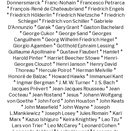
*
*
Donnersmarck
Franc-Nohain
Francesco Petrarca
*
*
François-René de Chateaubriand
Friedrich Engels
*
*
*
Friedrich Hölderlin
Friedrich Nietzsche
Friedrich
*
*
Schlegel
Friedrich von Schiller
Gabriele
*
*
*
D'Annunzio
Garak
Gary Grant
Gaston Bachelard
*
*
*
George Cukor
George Sand
Georges
*
*
Canguilhem
Georg Wilhelm Friedrich Hegel
*
*
Giorgio Agamben
Gotthold Ephraim Lessing
*
*
*
Guillaume Apollinaire
Gustave Flaubert
Hamlet
*
*
Harold Pinter
Harriet Beecher Stowe
Henri-
*
*
Georges Clouzot
Henri Janson
Henry David
*
*
*
Thoreau
Hercule Poirot
Herman Melville
*
*
Honoré de Balzac
Howard Hawks
Immanuel Kant
*
*
*
*
Ingmar Bergman
J. M. W. Turner
J. S. Bach
*
*
Jacques Prévert
Jean-Jacques Rousseau
Jean
*
*
*
Cocteau
Jean Rostand
Jesus
Johann Wolfgang
*
*
*
von Goethe
John Ford
John Houston
John Keats
*
*
*
John Masefield
John Wayne
Joseph
*
*
*
L.Mankiewicz
Joseph Losey
Jules Romain
Karl
*
*
*
*
Marx
Kazuo Ishiguro
Keira Knightley
Lao Tzu
*
*
*
Lars von Trier
Leo McCarey
Leonard Cohen