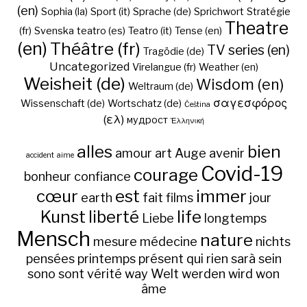
(en)
Sophia (la)
Sport (it)
Sprache (de)
Sprichwort
Stratégie
Theatre
(fr)
Svenska
teatro (es)
Teatro (it)
Tense (en)
(en)
Théâtre (fr)
TV series (en)
Tragödie (de)
Uncategorized
Virelangue (fr)
Weather (en)
Weisheit (de)
Wisdom (en)
Weltraum (de)
σαγεσφόρος
Wissenschaft (de)
Wortschatz (de)
Čeština
(ελ)
мудрост
Ἑλληνική
alles
bien
amour
art
Auge
avenir
accident
aime
Covid-19
courage
bonheur
confiance
cœur
est
immer
earth
fait
films
jour
Kunst
liberté
life
Liebe
longtemps
Mensch
nature
mesure
médecine
nichts
pensées
printemps
présent
qui
rien
sarà
sein
sono
sont
vérité
way
Welt
werden
wird
won
âme