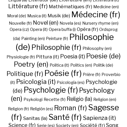
Lingua (la)
Litteratura (it)
Littérature (fr)
Mathématiques (fr)
Medicine (en)
Médecine (fr)
Musik (de)
Moral (de)
Musica (it)
Novel (en)
Nouvelle (fr)
Novela (es)
Nursery rhyme (en)
Opéra (fr)
Opera (cz)
Opera (it)
Opera buffa (i)
Ordsprog
Philosophie
(da)
Painting (en)
Peinture (fr)
(de)
Philosophie (fr)
Philosophy (en)
Poesie (de)
Poesia (it)
Pittura (it)
Physiologie (fr)
Poetry (en)
Politica (it)
Politics (en)
Politik (de)
Poésie (fr)
Politique (fr)
Prière (fr)
Proverbio
Psicologia (it)
Psychologie
(it)
Psicología (es)
Psychologie (fr)
Psychology
(de)
(en)
Religio (la)
Psykologi
Recette (fr)
Religion (en)
Sagesse
Roman (fr)
Religion (fr)
Religión (es)
(fr)
Santé (fr)
Sapienza (it)
Sanitas (la)
Science (fr)
Song
Société (fr)
Serie (es)
Society (en)