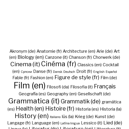
Akronym (de)
Anatomie (fr)
Architecture (en)
Arie (de)
Art
Biology (en)
(en)
Canzone (it)
Chanson (fr)
Chorwerk (de)
Cinéma (fr)
Cinema (it)
Classics (en)
Cocktail
(en)
Danse (fr)
Droit (fr)
Cрпски
Dansk
Deutsch
English
Español
Figure de style (fr)
Fable (fr)
Fashion (en)
Film (de)
Film (en)
Français
Filosofi (da)
Filosofia (it)
Geografía (es)
Geography (en)
Gesellschaft (de)
Grammatica (it)
Grammatik (de)
gramática
Health (en)
Histoire (fr)
(es)
Historia (es)
Historia (la)
History (en)
Iūs (la)
Krieg (de)
Kunst (de)
Italiano
Lied (de)
Langage (fr)
Language (en)
Lessico (it)
Latīna lingua
Literatur (de)
Literature (en)