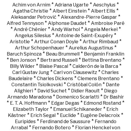
*
*
*
Achim von Arnim
Adriana Ugarte
Aeschylus
*
*
*
Agatha Christie
Albert Einstein
Albert Ellis
*
*
Aleksandar Petrović
Alexandre-Pierre Gaspar
*
*
Alfred Tennyson
Alphonse Daudet
Ambroise Paré
*
*
*
*
André Chénier
Andy Warhol
Angela Merkel
*
*
Angelus Silesius
Antoine de Saint-Exupéry
*
*
*
Aristotle
Arthur Conan Doyle
Arthur Rimbaud
*
*
Arthur Schopenhauer
Aurelius Augustinus
*
*
Baruch Spinoza
Beau Brummell
Benjamin Franklin
*
*
*
*
Ben Jonson
Bertrand Russell
Bettina Brentano
*
*
*
Billy Wilder
Blaise Pascal
Calderón de la Barca
*
*
Carl Gustav Jung
Carl von Clausewitz
Charles
*
*
*
Baudelaire
Charles Dickens
Clemens Brentano
*
*
Constantin Tsiolkovski
Cristóbal Colón
Dante
*
*
*
Alighieri
David Suchet
Didier Raoult
Diego
*
*
Armando Maradona
Domenico Scarlatti
Dr Bashir
*
*
*
*
E. T. A. Hoffmann
Edgar Degas
Edmond Rostand
*
*
Elizabeth Taylor
Emanuel Schikaneder
Erich
*
*
*
*
Kästner
Erich Segal
Euclide
Eugène Delacroix
*
*
Euripides
Ferdinand de Saussure
Fernando
*
*
Arrabal
Fernando Botero
Florian Henckel von