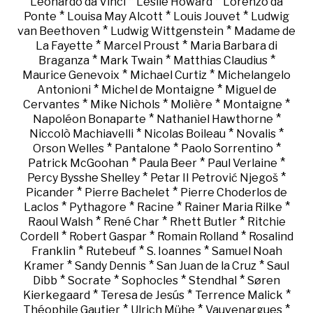
*
*
Leonardo da Vinci
Leslie Howard
Lorenzo da
*
*
*
Ponte
Louisa May Alcott
Louis Jouvet
Ludwig
*
*
van Beethoven
Ludwig Wittgenstein
Madame de
*
*
La Fayette
Marcel Proust
Maria Barbara di
*
*
*
Braganza
Mark Twain
Matthias Claudius
*
*
Maurice Genevoix
Michael Curtiz
Michelangelo
*
*
Antonioni
Michel de Montaigne
Miguel de
*
*
*
*
Cervantes
Mike Nichols
Molière
Montaigne
*
*
Napoléon Bonaparte
Nathaniel Hawthorne
*
*
*
Niccolò Machiavelli
Nicolas Boileau
Novalis
*
*
*
Orson Welles
Pantalone
Paolo Sorrentino
*
*
*
Patrick McGoohan
Paula Beer
Paul Verlaine
*
*
Percy Bysshe Shelley
Petar II Petrović Njegoš
*
*
Picander
Pierre Bachelet
Pierre Choderlos de
*
*
*
*
Laclos
Pythagore
Racine
Rainer Maria Rilke
*
*
*
Raoul Walsh
René Char
Rhett Butler
Ritchie
*
*
*
Cordell
Robert Gaspar
Romain Rolland
Rosalind
*
*
*
Franklin
Rutebeuf
S. Ioannes
Samuel Noah
*
*
*
Kramer
Sandy Dennis
San Juan de la Cruz
Saul
*
*
*
*
Dibb
Socrate
Sophocles
Stendhal
Søren
*
*
*
Kierkegaard
Teresa de Jesús
Terrence Malick
*
*
*
Théophile Gautier
Ulrich Mühe
Vauvenargues