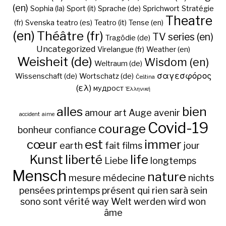
(en)
Sophia (la)
Sport (it)
Sprache (de)
Sprichwort
Stratégie
Theatre
(fr)
Svenska
teatro (es)
Teatro (it)
Tense (en)
(en)
Théâtre (fr)
TV series (en)
Tragödie (de)
Uncategorized
Virelangue (fr)
Weather (en)
Weisheit (de)
Wisdom (en)
Weltraum (de)
σαγεσφόρος
Wissenschaft (de)
Wortschatz (de)
Čeština
(ελ)
мудрост
Ἑλληνική
alles
bien
amour
art
Auge
avenir
accident
aime
Covid-19
courage
bonheur
confiance
cœur
est
immer
earth
fait
films
jour
Kunst
liberté
life
Liebe
longtemps
Mensch
nature
mesure
médecine
nichts
pensées
printemps
présent
qui
rien
sarà
sein
sono
sont
vérité
way
Welt
werden
wird
won
âme