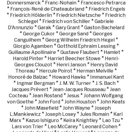
*
*
Donnersmarck
Franc-Nohain
Francesco Petrarca
*
*
François-René de Chateaubriand
Friedrich Engels
*
*
*
Friedrich Hölderlin
Friedrich Nietzsche
Friedrich
*
*
Schlegel
Friedrich von Schiller
Gabriele
*
*
*
D'Annunzio
Garak
Gary Grant
Gaston Bachelard
*
*
*
George Cukor
George Sand
Georges
*
*
Canguilhem
Georg Wilhelm Friedrich Hegel
*
*
Giorgio Agamben
Gotthold Ephraim Lessing
*
*
*
Guillaume Apollinaire
Gustave Flaubert
Hamlet
*
*
Harold Pinter
Harriet Beecher Stowe
Henri-
*
*
Georges Clouzot
Henri Janson
Henry David
*
*
*
Thoreau
Hercule Poirot
Herman Melville
*
*
Honoré de Balzac
Howard Hawks
Immanuel Kant
*
*
*
*
Ingmar Bergman
J. M. W. Turner
J. S. Bach
*
*
Jacques Prévert
Jean-Jacques Rousseau
Jean
*
*
*
Cocteau
Jean Rostand
Jesus
Johann Wolfgang
*
*
*
von Goethe
John Ford
John Houston
John Keats
*
*
*
John Masefield
John Wayne
Joseph
*
*
*
L.Mankiewicz
Joseph Losey
Jules Romain
Karl
*
*
*
*
Marx
Kazuo Ishiguro
Keira Knightley
Lao Tzu
*
*
*
Lars von Trier
Leo McCarey
Leonard Cohen