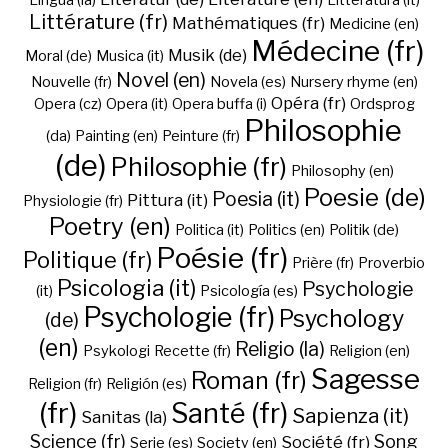
Lingua (la)
Litteratura (it)
Littérature (fr)
Mathématiques (fr)
Medicine (en)
Médecine (fr)
Musik (de)
Moral (de)
Musica (it)
Novel (en)
Nouvelle (fr)
Novela (es)
Nursery rhyme (en)
Opéra (fr)
Opera (cz)
Opera (it)
Opera buffa (i)
Ordsprog
Philosophie
(da)
Painting (en)
Peinture (fr)
(de)
Philosophie (fr)
Philosophy (en)
Poesie (de)
Poesia (it)
Pittura (it)
Physiologie (fr)
Poetry (en)
Politica (it)
Politics (en)
Politik (de)
Poésie (fr)
Politique (fr)
Prière (fr)
Proverbio
Psicologia (it)
Psychologie
(it)
Psicología (es)
Psychologie (fr)
Psychology
(de)
(en)
Religio (la)
Psykologi
Recette (fr)
Religion (en)
Sagesse
Roman (fr)
Religion (fr)
Religión (es)
(fr)
Santé (fr)
Sapienza (it)
Sanitas (la)
Science (fr)
Song
Société (fr)
Serie (es)
Society (en)