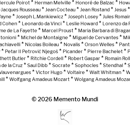
*
*
*
ercule Poirot
Herman Melville
Honoré de Balzac
Howa
*
*
*
-Jacques Rousseau
Jean Cocteau
Jean Rostand
Jesus
*
*
*
Wayne
Joseph L.Mankiewicz
Joseph Losey
Jules Romai
*
*
*
d Cohen
Leonardo da Vinci
Leslie Howard
Lorenzo da 
*
*
e de La Fayette
Marcel Proust
Maria Barbara di Braga
*
*
*
tonioni
Michel de Montaigne
Miguel de Cervantes
Mi
*
*
*
*
chiavelli
Nicolas Boileau
Novalis
Orson Welles
Pant
*
*
*
*
y
Petar II Petrović Njegoš
Picander
Pierre Bachelet
P
*
*
*
Rhett Butler
Ritchie Cordell
Robert Gaspar
Romain Rol
*
*
*
*
*
 de la Cruz
Saul Dibb
Socrate
Sophocles
Stendhal
*
*
*
*
Vauvenargues
Victor Hugo
Voltaire
Walt Whitman
W
*
*
ll
Wolfgang Amadeus Mozart
Wolgang Amadeus Moza
© 2026
Memento Mundi