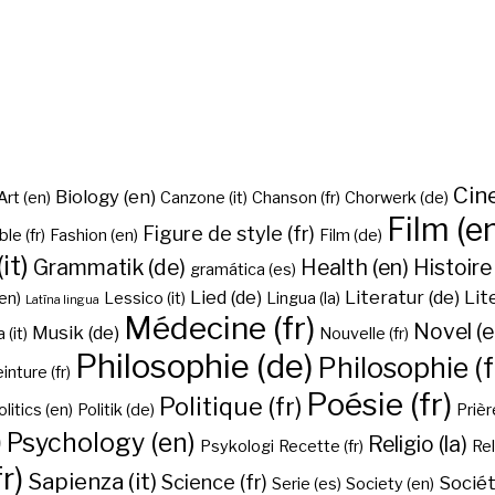
Cine
Biology (en)
Art (en)
Canzone (it)
Chanson (fr)
Chorwerk (de)
Film (e
Figure de style (fr)
ble (fr)
Fashion (en)
Film (de)
it)
Grammatik (de)
Health (en)
Histoire 
gramática (es)
Lied (de)
Literatur (de)
Lit
en)
Lessico (it)
Lingua (la)
Latīna lingua
Médecine (fr)
Novel (e
Musik (de)
(it)
Nouvelle (fr)
Philosophie (de)
Philosophie (f
inture (fr)
Poésie (fr)
Politique (fr)
olitics (en)
Politik (de)
Prière
)
Psychology (en)
Religio (la)
Psykologi
Recette (fr)
Rel
r)
Sapienza (it)
Science (fr)
Sociét
Serie (es)
Society (en)