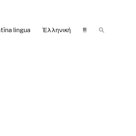
tīna lingua
Ἑλληνική
!!!