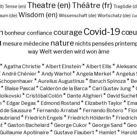
Theatre (en)
Théâtre (fr)
it)
Tense (en)
Tragödie (d
Wisdom (en)
aum (de)
Wissenschaft (de)
Wortschatz (de)
Češ
Covid-19
n
courage
cœu
bonheur
confiance
h
nature
mesure
médecine
nichts
pensées
printem
way
Welt
werden
wird
won
âme
*
*
*
*
Agatha Christie
Albert Einstein
Albert Ellis
Aleksand
*
*
*
*
André Chénier
Andy Warhol
Angela Merkel
Angelus 
*
*
*
 Schopenhauer
Aurelius Augustinus
Baruch Spinoza
Be
*
*
*
*
Blaise Pascal
Calderón de la Barca
Carl Gustav Jung
*
*
*
iolkovski
Cristóbal Colón
Dante Alighieri
David Suche
*
*
*
*
n
Edgar Degas
Edmond Rostand
Elizabeth Taylor
Ema
*
*
*
d de Saussure
Fernando Arrabal
Fernando Botero
Flo
*
*
*
aubriand
Friedrich Engels
Friedrich Hölderlin
Friedric
*
*
*
*
nt
Gaston Bachelard
George Cukor
George Sand
Geo
*
*
*
Guillaume Apollinaire
Gustave Flaubert
Hamlet
Harold