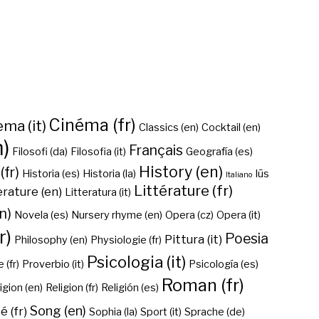
Cinéma (fr)
ma (it)
Classics (en)
Cocktail (en)
n)
Français
Filosofi (da)
Filosofia (it)
Geografía (es)
History (en)
(fr)
Historia (es)
Historia (la)
Iūs
Italiano
Littérature (fr)
erature (en)
Litteratura (it)
n)
Novela (es)
Nursery rhyme (en)
Opera (cz)
Opera (it)
r)
Poesia
Pittura (it)
Philosophy (en)
Physiologie (fr)
Psicologia (it)
 (fr)
Proverbio (it)
Psicología (es)
Roman (fr)
igion (en)
Religion (fr)
Religión (es)
Song (en)
é (fr)
Sophia (la)
Sport (it)
Sprache (de)