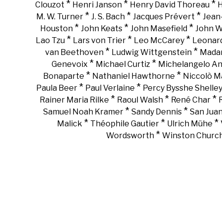
*
*
*
Clouzot
Henri Janson
Henry David Thoreau
H
*
*
*
M. W. Turner
J. S. Bach
Jacques Prévert
Jean
*
*
*
Houston
John Keats
John Masefield
John 
*
*
*
Lao Tzu
Lars von Trier
Leo McCarey
Leonar
*
*
van Beethoven
Ludwig Wittgenstein
Madam
*
*
Genevoix
Michael Curtiz
Michelangelo An
*
*
Bonaparte
Nathaniel Hawthorne
Niccolò Ma
*
*
Paula Beer
Paul Verlaine
Percy Bysshe Shelle
*
*
*
Rainer Maria Rilke
Raoul Walsh
René Char
*
*
Samuel Noah Kramer
Sandy Dennis
San Juan
*
*
*
Malick
Théophile Gautier
Ulrich Mühe
*
Wordsworth
Winston Churchi