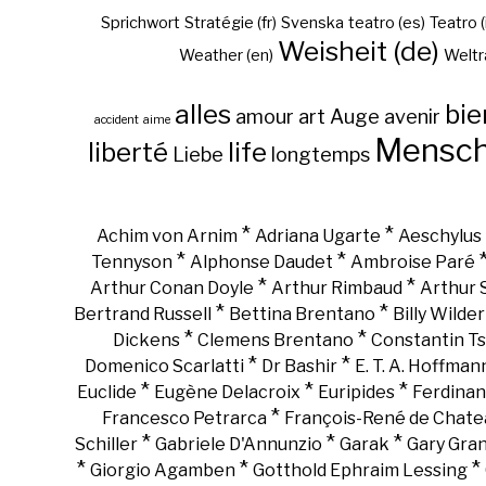
Sprichwort
Stratégie (fr)
Svenska
teatro (es)
Teatro (
Weisheit (de)
Weather (en)
Weltr
alles
bie
amour
art
Auge
avenir
accident
aime
Mensc
liberté
life
Liebe
longtemps
*
*
Achim von Arnim
Adriana Ugarte
Aeschylus
*
*
Tennyson
Alphonse Daudet
Ambroise Paré
*
*
Arthur Conan Doyle
Arthur Rimbaud
Arthur
*
*
Bertrand Russell
Bettina Brentano
Billy Wilder
*
*
Dickens
Clemens Brentano
Constantin Ts
*
*
Domenico Scarlatti
Dr Bashir
E. T. A. Hoffman
*
*
*
Euclide
Eugène Delacroix
Euripides
Ferdinan
*
Francesco Petrarca
François-René de Chate
*
*
*
Schiller
Gabriele D'Annunzio
Garak
Gary Gra
*
*
*
Giorgio Agamben
Gotthold Ephraim Lessing