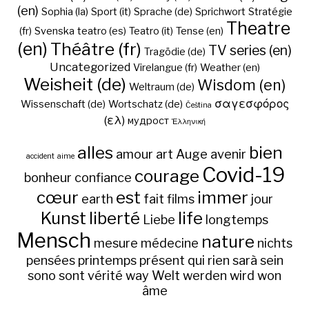
(en)
Sophia (la)
Sport (it)
Sprache (de)
Sprichwort
Stratégie
Theatre
(fr)
Svenska
teatro (es)
Teatro (it)
Tense (en)
(en)
Théâtre (fr)
TV series (en)
Tragödie (de)
Uncategorized
Virelangue (fr)
Weather (en)
Weisheit (de)
Wisdom (en)
Weltraum (de)
σαγεσφόρος
Wissenschaft (de)
Wortschatz (de)
Čeština
(ελ)
мудрост
Ἑλληνική
alles
bien
amour
art
Auge
avenir
accident
aime
Covid-19
courage
bonheur
confiance
cœur
est
immer
earth
fait
films
jour
Kunst
liberté
life
Liebe
longtemps
Mensch
nature
mesure
médecine
nichts
pensées
printemps
présent
qui
rien
sarà
sein
sono
sont
vérité
way
Welt
werden
wird
won
âme