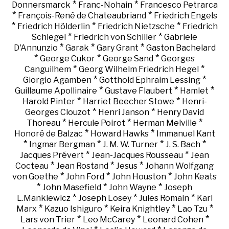
*
*
Donnersmarck
Franc-Nohain
Francesco Petrarca
*
*
François-René de Chateaubriand
Friedrich Engels
*
*
*
Friedrich Hölderlin
Friedrich Nietzsche
Friedrich
*
*
Schlegel
Friedrich von Schiller
Gabriele
*
*
*
D'Annunzio
Garak
Gary Grant
Gaston Bachelard
*
*
*
George Cukor
George Sand
Georges
*
*
Canguilhem
Georg Wilhelm Friedrich Hegel
*
*
Giorgio Agamben
Gotthold Ephraim Lessing
*
*
*
Guillaume Apollinaire
Gustave Flaubert
Hamlet
*
*
Harold Pinter
Harriet Beecher Stowe
Henri-
*
*
Georges Clouzot
Henri Janson
Henry David
*
*
*
Thoreau
Hercule Poirot
Herman Melville
*
*
Honoré de Balzac
Howard Hawks
Immanuel Kant
*
*
*
*
Ingmar Bergman
J. M. W. Turner
J. S. Bach
*
*
Jacques Prévert
Jean-Jacques Rousseau
Jean
*
*
*
Cocteau
Jean Rostand
Jesus
Johann Wolfgang
*
*
*
von Goethe
John Ford
John Houston
John Keats
*
*
*
John Masefield
John Wayne
Joseph
*
*
*
L.Mankiewicz
Joseph Losey
Jules Romain
Karl
*
*
*
*
Marx
Kazuo Ishiguro
Keira Knightley
Lao Tzu
*
*
*
Lars von Trier
Leo McCarey
Leonard Cohen