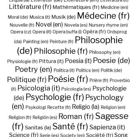
Lingua (la)
Litteratura (it)
Littérature (fr)
Mathématiques (fr)
Medicine (en)
Médecine (fr)
Musik (de)
Moral (de)
Musica (it)
Novel (en)
Nouvelle (fr)
Novela (es)
Nursery rhyme (en)
Opéra (fr)
Opera (cz)
Opera (it)
Opera buffa (i)
Ordsprog
Philosophie
(da)
Painting (en)
Peinture (fr)
(de)
Philosophie (fr)
Philosophy (en)
Poesie (de)
Poesia (it)
Pittura (it)
Physiologie (fr)
Poetry (en)
Politica (it)
Politics (en)
Politik (de)
Poésie (fr)
Politique (fr)
Prière (fr)
Proverbio
Psicologia (it)
Psychologie
(it)
Psicología (es)
Psychologie (fr)
Psychology
(de)
(en)
Religio (la)
Psykologi
Recette (fr)
Religion (en)
Sagesse
Roman (fr)
Religion (fr)
Religión (es)
(fr)
Santé (fr)
Sapienza (it)
Sanitas (la)
Science (fr)
Song
Société (fr)
Serie (es)
Society (en)