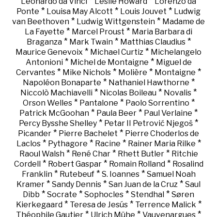
*
*
Leonardo da Vinci
Leslie Howard
Lorenzo da
*
*
*
Ponte
Louisa May Alcott
Louis Jouvet
Ludwig
*
*
van Beethoven
Ludwig Wittgenstein
Madame de
*
*
La Fayette
Marcel Proust
Maria Barbara di
*
*
*
Braganza
Mark Twain
Matthias Claudius
*
*
Maurice Genevoix
Michael Curtiz
Michelangelo
*
*
Antonioni
Michel de Montaigne
Miguel de
*
*
*
*
Cervantes
Mike Nichols
Molière
Montaigne
*
*
Napoléon Bonaparte
Nathaniel Hawthorne
*
*
*
Niccolò Machiavelli
Nicolas Boileau
Novalis
*
*
*
Orson Welles
Pantalone
Paolo Sorrentino
*
*
*
Patrick McGoohan
Paula Beer
Paul Verlaine
*
*
Percy Bysshe Shelley
Petar II Petrović Njegoš
*
*
Picander
Pierre Bachelet
Pierre Choderlos de
*
*
*
*
Laclos
Pythagore
Racine
Rainer Maria Rilke
*
*
*
Raoul Walsh
René Char
Rhett Butler
Ritchie
*
*
*
Cordell
Robert Gaspar
Romain Rolland
Rosalind
*
*
*
Franklin
Rutebeuf
S. Ioannes
Samuel Noah
*
*
*
Kramer
Sandy Dennis
San Juan de la Cruz
Saul
*
*
*
*
Dibb
Socrate
Sophocles
Stendhal
Søren
*
*
*
Kierkegaard
Teresa de Jesús
Terrence Malick
*
*
*
Théophile Gautier
Ulrich Mühe
Vauvenargues