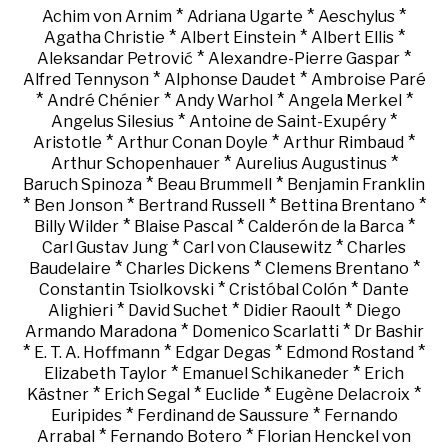
*
*
*
Achim von Arnim
Adriana Ugarte
Aeschylus
*
*
*
Agatha Christie
Albert Einstein
Albert Ellis
*
*
Aleksandar Petrović
Alexandre-Pierre Gaspar
*
*
Alfred Tennyson
Alphonse Daudet
Ambroise Paré
*
*
*
*
André Chénier
Andy Warhol
Angela Merkel
*
*
Angelus Silesius
Antoine de Saint-Exupéry
*
*
*
Aristotle
Arthur Conan Doyle
Arthur Rimbaud
*
*
Arthur Schopenhauer
Aurelius Augustinus
*
*
Baruch Spinoza
Beau Brummell
Benjamin Franklin
*
*
*
*
Ben Jonson
Bertrand Russell
Bettina Brentano
*
*
*
Billy Wilder
Blaise Pascal
Calderón de la Barca
*
*
Carl Gustav Jung
Carl von Clausewitz
Charles
*
*
*
Baudelaire
Charles Dickens
Clemens Brentano
*
*
Constantin Tsiolkovski
Cristóbal Colón
Dante
*
*
*
Alighieri
David Suchet
Didier Raoult
Diego
*
*
Armando Maradona
Domenico Scarlatti
Dr Bashir
*
*
*
*
E. T. A. Hoffmann
Edgar Degas
Edmond Rostand
*
*
Elizabeth Taylor
Emanuel Schikaneder
Erich
*
*
*
*
Kästner
Erich Segal
Euclide
Eugène Delacroix
*
*
Euripides
Ferdinand de Saussure
Fernando
*
*
Arrabal
Fernando Botero
Florian Henckel von