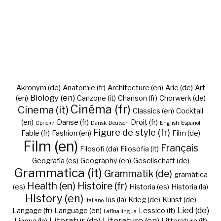
Akronym (de)
Anatomie (fr)
Architecture (en)
Arie (de)
Art
Biology (en)
(en)
Canzone (it)
Chanson (fr)
Chorwerk (de)
Cinéma (fr)
Cinema (it)
Classics (en)
Cocktail
(en)
Danse (fr)
Droit (fr)
Cрпски
Dansk
Deutsch
English
Español
Figure de style (fr)
Fable (fr)
Fashion (en)
Film (de)
Film (en)
Français
Filosofi (da)
Filosofia (it)
Geografía (es)
Geography (en)
Gesellschaft (de)
Grammatica (it)
Grammatik (de)
gramática
Health (en)
Histoire (fr)
(es)
Historia (es)
Historia (la)
History (en)
Iūs (la)
Krieg (de)
Kunst (de)
Italiano
Lied (de)
Langage (fr)
Language (en)
Lessico (it)
Latīna lingua
Literatur (de)
Literature (en)