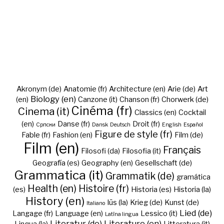
Akronym (de)
Anatomie (fr)
Architecture (en)
Arie (de)
Art
Biology (en)
(en)
Canzone (it)
Chanson (fr)
Chorwerk (de)
Cinéma (fr)
Cinema (it)
Classics (en)
Cocktail
(en)
Danse (fr)
Droit (fr)
Cрпски
Dansk
Deutsch
English
Español
Figure de style (fr)
Fable (fr)
Fashion (en)
Film (de)
Film (en)
Français
Filosofi (da)
Filosofia (it)
Geografía (es)
Geography (en)
Gesellschaft (de)
Grammatica (it)
Grammatik (de)
gramática
Health (en)
Histoire (fr)
(es)
Historia (es)
Historia (la)
History (en)
Iūs (la)
Krieg (de)
Kunst (de)
Italiano
Lied (de)
Langage (fr)
Language (en)
Lessico (it)
Latīna lingua
Literatur (de)
Literature (en)