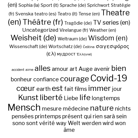
(en)
Sophia (la)
Sport (it)
Sprache (de)
Sprichwort
Stratégie
Theatre
(fr)
Svenska
teatro (es)
Teatro (it)
Tense (en)
(en)
Théâtre (fr)
TV series (en)
Tragödie (de)
Uncategorized
Virelangue (fr)
Weather (en)
Weisheit (de)
Wisdom (en)
Weltraum (de)
σαγεσφόρος
Wissenschaft (de)
Wortschatz (de)
Čeština
(ελ)
мудрост
Ἑλληνική
alles
bien
amour
art
Auge
avenir
accident
aime
Covid-19
courage
bonheur
confiance
cœur
est
immer
earth
fait
films
jour
Kunst
liberté
life
Liebe
longtemps
Mensch
nature
mesure
médecine
nichts
pensées
printemps
présent
qui
rien
sarà
sein
sono
sont
vérité
way
Welt
werden
wird
won
âme