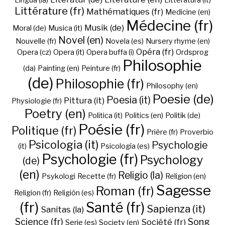
Lingua (la)
Litteratura (it)
Littérature (fr)
Mathématiques (fr)
Medicine (en)
Médecine (fr)
Musik (de)
Moral (de)
Musica (it)
Novel (en)
Nouvelle (fr)
Novela (es)
Nursery rhyme (en)
Opéra (fr)
Opera (cz)
Opera (it)
Opera buffa (i)
Ordsprog
Philosophie
(da)
Painting (en)
Peinture (fr)
(de)
Philosophie (fr)
Philosophy (en)
Poesie (de)
Poesia (it)
Pittura (it)
Physiologie (fr)
Poetry (en)
Politica (it)
Politics (en)
Politik (de)
Poésie (fr)
Politique (fr)
Prière (fr)
Proverbio
Psicologia (it)
Psychologie
(it)
Psicología (es)
Psychologie (fr)
Psychology
(de)
(en)
Religio (la)
Psykologi
Recette (fr)
Religion (en)
Sagesse
Roman (fr)
Religion (fr)
Religión (es)
(fr)
Santé (fr)
Sapienza (it)
Sanitas (la)
Science (fr)
Song
Société (fr)
Serie (es)
Society (en)