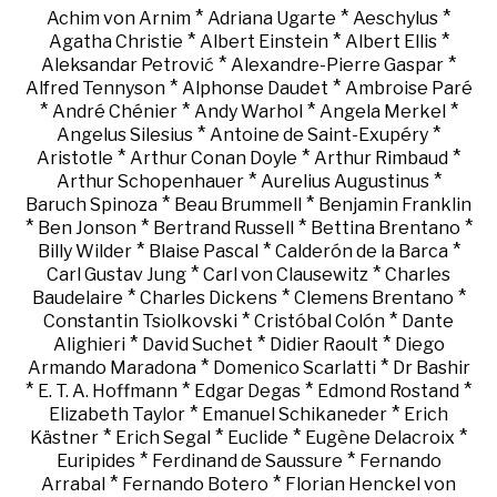
*
*
*
Achim von Arnim
Adriana Ugarte
Aeschylus
*
*
*
Agatha Christie
Albert Einstein
Albert Ellis
*
*
Aleksandar Petrović
Alexandre-Pierre Gaspar
*
*
Alfred Tennyson
Alphonse Daudet
Ambroise Paré
*
*
*
*
André Chénier
Andy Warhol
Angela Merkel
*
*
Angelus Silesius
Antoine de Saint-Exupéry
*
*
*
Aristotle
Arthur Conan Doyle
Arthur Rimbaud
*
*
Arthur Schopenhauer
Aurelius Augustinus
*
*
Baruch Spinoza
Beau Brummell
Benjamin Franklin
*
*
*
*
Ben Jonson
Bertrand Russell
Bettina Brentano
*
*
*
Billy Wilder
Blaise Pascal
Calderón de la Barca
*
*
Carl Gustav Jung
Carl von Clausewitz
Charles
*
*
*
Baudelaire
Charles Dickens
Clemens Brentano
*
*
Constantin Tsiolkovski
Cristóbal Colón
Dante
*
*
*
Alighieri
David Suchet
Didier Raoult
Diego
*
*
Armando Maradona
Domenico Scarlatti
Dr Bashir
*
*
*
*
E. T. A. Hoffmann
Edgar Degas
Edmond Rostand
*
*
Elizabeth Taylor
Emanuel Schikaneder
Erich
*
*
*
*
Kästner
Erich Segal
Euclide
Eugène Delacroix
*
*
Euripides
Ferdinand de Saussure
Fernando
*
*
Arrabal
Fernando Botero
Florian Henckel von