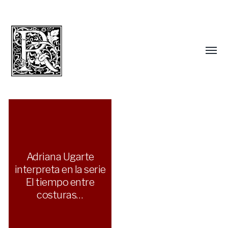
Adriana Ugarte
interpreta en la serie
El tiempo entre
costuras…