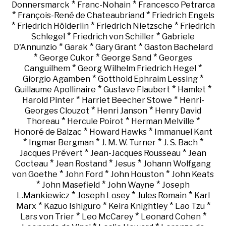
*
*
Donnersmarck
Franc-Nohain
Francesco Petrarca
*
*
François-René de Chateaubriand
Friedrich Engels
*
*
*
Friedrich Hölderlin
Friedrich Nietzsche
Friedrich
*
*
Schlegel
Friedrich von Schiller
Gabriele
*
*
*
D'Annunzio
Garak
Gary Grant
Gaston Bachelard
*
*
*
George Cukor
George Sand
Georges
*
*
Canguilhem
Georg Wilhelm Friedrich Hegel
*
*
Giorgio Agamben
Gotthold Ephraim Lessing
*
*
*
Guillaume Apollinaire
Gustave Flaubert
Hamlet
*
*
Harold Pinter
Harriet Beecher Stowe
Henri-
*
*
Georges Clouzot
Henri Janson
Henry David
*
*
*
Thoreau
Hercule Poirot
Herman Melville
*
*
Honoré de Balzac
Howard Hawks
Immanuel Kant
*
*
*
*
Ingmar Bergman
J. M. W. Turner
J. S. Bach
*
*
Jacques Prévert
Jean-Jacques Rousseau
Jean
*
*
*
Cocteau
Jean Rostand
Jesus
Johann Wolfgang
*
*
*
von Goethe
John Ford
John Houston
John Keats
*
*
*
John Masefield
John Wayne
Joseph
*
*
*
L.Mankiewicz
Joseph Losey
Jules Romain
Karl
*
*
*
*
Marx
Kazuo Ishiguro
Keira Knightley
Lao Tzu
*
*
*
Lars von Trier
Leo McCarey
Leonard Cohen