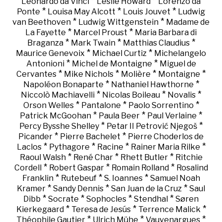
*
*
Leonardo da Vinci
Leslie Howard
Lorenzo da
*
*
*
Ponte
Louisa May Alcott
Louis Jouvet
Ludwig
*
*
van Beethoven
Ludwig Wittgenstein
Madame de
*
*
La Fayette
Marcel Proust
Maria Barbara di
*
*
*
Braganza
Mark Twain
Matthias Claudius
*
*
Maurice Genevoix
Michael Curtiz
Michelangelo
*
*
Antonioni
Michel de Montaigne
Miguel de
*
*
*
*
Cervantes
Mike Nichols
Molière
Montaigne
*
*
Napoléon Bonaparte
Nathaniel Hawthorne
*
*
*
Niccolò Machiavelli
Nicolas Boileau
Novalis
*
*
*
Orson Welles
Pantalone
Paolo Sorrentino
*
*
*
Patrick McGoohan
Paula Beer
Paul Verlaine
*
*
Percy Bysshe Shelley
Petar II Petrović Njegoš
*
*
Picander
Pierre Bachelet
Pierre Choderlos de
*
*
*
*
Laclos
Pythagore
Racine
Rainer Maria Rilke
*
*
*
Raoul Walsh
René Char
Rhett Butler
Ritchie
*
*
*
Cordell
Robert Gaspar
Romain Rolland
Rosalind
*
*
*
Franklin
Rutebeuf
S. Ioannes
Samuel Noah
*
*
*
Kramer
Sandy Dennis
San Juan de la Cruz
Saul
*
*
*
*
Dibb
Socrate
Sophocles
Stendhal
Søren
*
*
*
Kierkegaard
Teresa de Jesús
Terrence Malick
*
*
*
Théophile Gautier
Ulrich Mühe
Vauvenargues