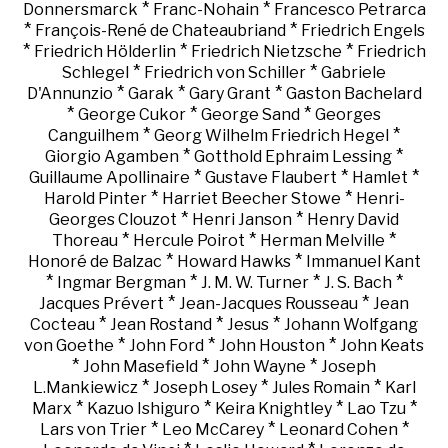
*
*
Donnersmarck
Franc-Nohain
Francesco Petrarca
*
*
François-René de Chateaubriand
Friedrich Engels
*
*
*
Friedrich Hölderlin
Friedrich Nietzsche
Friedrich
*
*
Schlegel
Friedrich von Schiller
Gabriele
*
*
*
D'Annunzio
Garak
Gary Grant
Gaston Bachelard
*
*
*
George Cukor
George Sand
Georges
*
*
Canguilhem
Georg Wilhelm Friedrich Hegel
*
*
Giorgio Agamben
Gotthold Ephraim Lessing
*
*
*
Guillaume Apollinaire
Gustave Flaubert
Hamlet
*
*
Harold Pinter
Harriet Beecher Stowe
Henri-
*
*
Georges Clouzot
Henri Janson
Henry David
*
*
*
Thoreau
Hercule Poirot
Herman Melville
*
*
Honoré de Balzac
Howard Hawks
Immanuel Kant
*
*
*
*
Ingmar Bergman
J. M. W. Turner
J. S. Bach
*
*
Jacques Prévert
Jean-Jacques Rousseau
Jean
*
*
*
Cocteau
Jean Rostand
Jesus
Johann Wolfgang
*
*
*
von Goethe
John Ford
John Houston
John Keats
*
*
*
John Masefield
John Wayne
Joseph
*
*
*
L.Mankiewicz
Joseph Losey
Jules Romain
Karl
*
*
*
*
Marx
Kazuo Ishiguro
Keira Knightley
Lao Tzu
*
*
*
Lars von Trier
Leo McCarey
Leonard Cohen