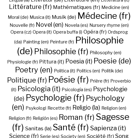
Lingua (la)
Litteratura (it)
Littérature (fr)
Mathématiques (fr)
Medicine (en)
Médecine (fr)
Musik (de)
Moral (de)
Musica (it)
Novel (en)
Nouvelle (fr)
Novela (es)
Nursery rhyme (en)
Opéra (fr)
Opera (cz)
Opera (it)
Opera buffa (i)
Ordsprog
Philosophie
(da)
Painting (en)
Peinture (fr)
(de)
Philosophie (fr)
Philosophy (en)
Poesie (de)
Poesia (it)
Pittura (it)
Physiologie (fr)
Poetry (en)
Politica (it)
Politics (en)
Politik (de)
Poésie (fr)
Politique (fr)
Prière (fr)
Proverbio
Psicologia (it)
Psychologie
(it)
Psicología (es)
Psychologie (fr)
Psychology
(de)
(en)
Religio (la)
Psykologi
Recette (fr)
Religion (en)
Sagesse
Roman (fr)
Religion (fr)
Religión (es)
(fr)
Santé (fr)
Sapienza (it)
Sanitas (la)
Science (fr)
Song
Société (fr)
Serie (es)
Society (en)