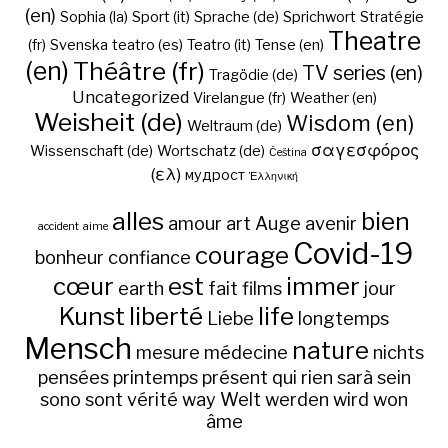
(en)
Sophia (la)
Sport (it)
Sprache (de)
Sprichwort
Stratégie
Theatre
(fr)
Svenska
teatro (es)
Teatro (it)
Tense (en)
(en)
Théâtre (fr)
TV series (en)
Tragödie (de)
Uncategorized
Virelangue (fr)
Weather (en)
Weisheit (de)
Wisdom (en)
Weltraum (de)
σαγεσφόρος
Wissenschaft (de)
Wortschatz (de)
Čeština
(ελ)
мудрост
Ἑλληνική
alles
bien
amour
art
Auge
avenir
accident
aime
Covid-19
courage
bonheur
confiance
cœur
est
immer
earth
fait
films
jour
Kunst
liberté
life
Liebe
longtemps
Mensch
nature
mesure
médecine
nichts
pensées
printemps
présent
qui
rien
sarà
sein
sono
sont
vérité
way
Welt
werden
wird
won
âme