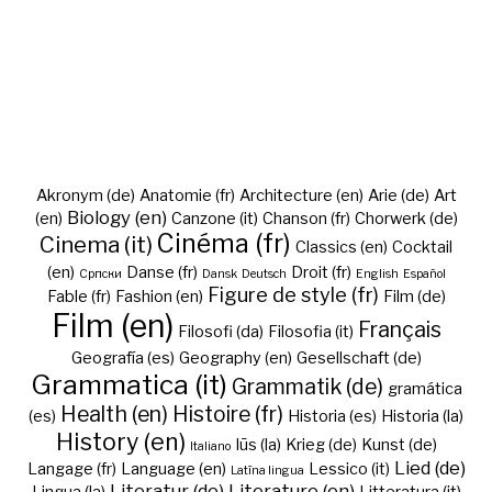
Akronym (de)
Anatomie (fr)
Architecture (en)
Arie (de)
Art
Biology (en)
(en)
Canzone (it)
Chanson (fr)
Chorwerk (de)
Cinéma (fr)
Cinema (it)
Classics (en)
Cocktail
(en)
Danse (fr)
Droit (fr)
Cрпски
Dansk
Deutsch
English
Español
Figure de style (fr)
Fable (fr)
Fashion (en)
Film (de)
Film (en)
Français
Filosofi (da)
Filosofia (it)
Geografía (es)
Geography (en)
Gesellschaft (de)
Grammatica (it)
Grammatik (de)
gramática
Health (en)
Histoire (fr)
(es)
Historia (es)
Historia (la)
History (en)
Iūs (la)
Krieg (de)
Kunst (de)
Italiano
Lied (de)
Langage (fr)
Language (en)
Lessico (it)
Latīna lingua
Literatur (de)
Literature (en)