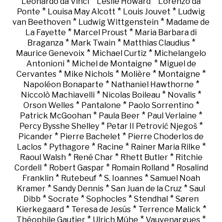
*
*
Leonardo da Vinci
Leslie Howard
Lorenzo da
*
*
*
Ponte
Louisa May Alcott
Louis Jouvet
Ludwig
*
*
van Beethoven
Ludwig Wittgenstein
Madame de
*
*
La Fayette
Marcel Proust
Maria Barbara di
*
*
*
Braganza
Mark Twain
Matthias Claudius
*
*
Maurice Genevoix
Michael Curtiz
Michelangelo
*
*
Antonioni
Michel de Montaigne
Miguel de
*
*
*
*
Cervantes
Mike Nichols
Molière
Montaigne
*
*
Napoléon Bonaparte
Nathaniel Hawthorne
*
*
*
Niccolò Machiavelli
Nicolas Boileau
Novalis
*
*
*
Orson Welles
Pantalone
Paolo Sorrentino
*
*
*
Patrick McGoohan
Paula Beer
Paul Verlaine
*
*
Percy Bysshe Shelley
Petar II Petrović Njegoš
*
*
Picander
Pierre Bachelet
Pierre Choderlos de
*
*
*
*
Laclos
Pythagore
Racine
Rainer Maria Rilke
*
*
*
Raoul Walsh
René Char
Rhett Butler
Ritchie
*
*
*
Cordell
Robert Gaspar
Romain Rolland
Rosalind
*
*
*
Franklin
Rutebeuf
S. Ioannes
Samuel Noah
*
*
*
Kramer
Sandy Dennis
San Juan de la Cruz
Saul
*
*
*
*
Dibb
Socrate
Sophocles
Stendhal
Søren
*
*
*
Kierkegaard
Teresa de Jesús
Terrence Malick
*
*
*
Théophile Gautier
Ulrich Mühe
Vauvenargues