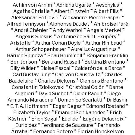
*
*
*
Achim von Arnim
Adriana Ugarte
Aeschylus
*
*
*
Agatha Christie
Albert Einstein
Albert Ellis
*
*
Aleksandar Petrović
Alexandre-Pierre Gaspar
*
*
Alfred Tennyson
Alphonse Daudet
Ambroise Paré
*
*
*
*
André Chénier
Andy Warhol
Angela Merkel
*
*
Angelus Silesius
Antoine de Saint-Exupéry
*
*
*
Aristotle
Arthur Conan Doyle
Arthur Rimbaud
*
*
Arthur Schopenhauer
Aurelius Augustinus
*
*
Baruch Spinoza
Beau Brummell
Benjamin Franklin
*
*
*
*
Ben Jonson
Bertrand Russell
Bettina Brentano
*
*
*
Billy Wilder
Blaise Pascal
Calderón de la Barca
*
*
Carl Gustav Jung
Carl von Clausewitz
Charles
*
*
*
Baudelaire
Charles Dickens
Clemens Brentano
*
*
Constantin Tsiolkovski
Cristóbal Colón
Dante
*
*
*
Alighieri
David Suchet
Didier Raoult
Diego
*
*
Armando Maradona
Domenico Scarlatti
Dr Bashir
*
*
*
*
E. T. A. Hoffmann
Edgar Degas
Edmond Rostand
*
*
Elizabeth Taylor
Emanuel Schikaneder
Erich
*
*
*
*
Kästner
Erich Segal
Euclide
Eugène Delacroix
*
*
Euripides
Ferdinand de Saussure
Fernando
*
*
Arrabal
Fernando Botero
Florian Henckel von