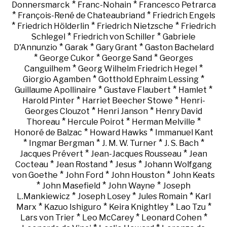
*
*
Donnersmarck
Franc-Nohain
Francesco Petrarca
*
*
François-René de Chateaubriand
Friedrich Engels
*
*
*
Friedrich Hölderlin
Friedrich Nietzsche
Friedrich
*
*
Schlegel
Friedrich von Schiller
Gabriele
*
*
*
D'Annunzio
Garak
Gary Grant
Gaston Bachelard
*
*
*
George Cukor
George Sand
Georges
*
*
Canguilhem
Georg Wilhelm Friedrich Hegel
*
*
Giorgio Agamben
Gotthold Ephraim Lessing
*
*
*
Guillaume Apollinaire
Gustave Flaubert
Hamlet
*
*
Harold Pinter
Harriet Beecher Stowe
Henri-
*
*
Georges Clouzot
Henri Janson
Henry David
*
*
*
Thoreau
Hercule Poirot
Herman Melville
*
*
Honoré de Balzac
Howard Hawks
Immanuel Kant
*
*
*
*
Ingmar Bergman
J. M. W. Turner
J. S. Bach
*
*
Jacques Prévert
Jean-Jacques Rousseau
Jean
*
*
*
Cocteau
Jean Rostand
Jesus
Johann Wolfgang
*
*
*
von Goethe
John Ford
John Houston
John Keats
*
*
*
John Masefield
John Wayne
Joseph
*
*
*
L.Mankiewicz
Joseph Losey
Jules Romain
Karl
*
*
*
*
Marx
Kazuo Ishiguro
Keira Knightley
Lao Tzu
*
*
*
Lars von Trier
Leo McCarey
Leonard Cohen