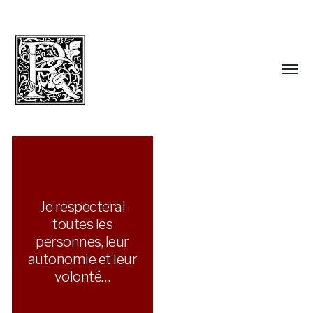
Je respecterai
toutes les
personnes, leur
autonomie et leur
volonté…