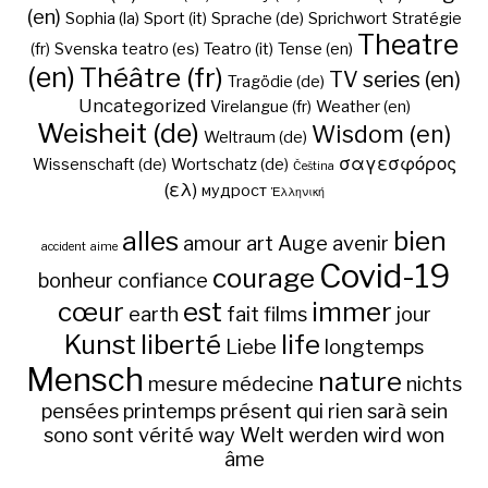
(en)
Sophia (la)
Sport (it)
Sprache (de)
Sprichwort
Stratégie
Theatre
(fr)
Svenska
teatro (es)
Teatro (it)
Tense (en)
(en)
Théâtre (fr)
TV series (en)
Tragödie (de)
Uncategorized
Virelangue (fr)
Weather (en)
Weisheit (de)
Wisdom (en)
Weltraum (de)
σαγεσφόρος
Wissenschaft (de)
Wortschatz (de)
Čeština
(ελ)
мудрост
Ἑλληνική
alles
bien
amour
art
Auge
avenir
accident
aime
Covid-19
courage
bonheur
confiance
cœur
est
immer
earth
fait
films
jour
Kunst
liberté
life
Liebe
longtemps
Mensch
nature
mesure
médecine
nichts
pensées
printemps
présent
qui
rien
sarà
sein
sono
sont
vérité
way
Welt
werden
wird
won
âme