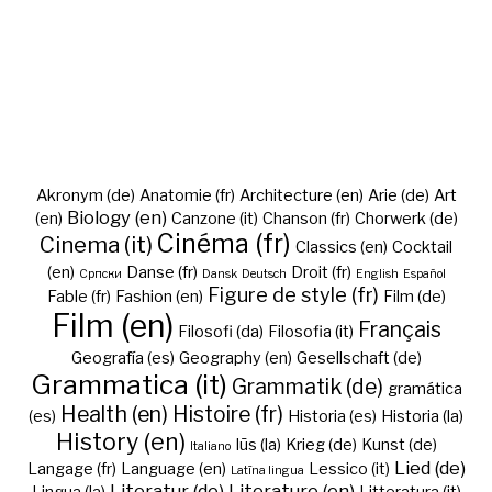
Akronym (de)
Anatomie (fr)
Architecture (en)
Arie (de)
Art
Biology (en)
(en)
Canzone (it)
Chanson (fr)
Chorwerk (de)
Cinéma (fr)
Cinema (it)
Classics (en)
Cocktail
(en)
Danse (fr)
Droit (fr)
Cрпски
Dansk
Deutsch
English
Español
Figure de style (fr)
Fable (fr)
Fashion (en)
Film (de)
Film (en)
Français
Filosofi (da)
Filosofia (it)
Geografía (es)
Geography (en)
Gesellschaft (de)
Grammatica (it)
Grammatik (de)
gramática
Health (en)
Histoire (fr)
(es)
Historia (es)
Historia (la)
History (en)
Iūs (la)
Krieg (de)
Kunst (de)
Italiano
Lied (de)
Langage (fr)
Language (en)
Lessico (it)
Latīna lingua
Literatur (de)
Literature (en)