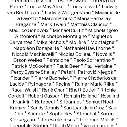
*
*
Leonardo da Vinci
Leslie Howard
Lorenzo da
*
*
*
Ponte
Louisa May Alcott
Louis Jouvet
Ludwig
*
*
van Beethoven
Ludwig Wittgenstein
Madame de
*
*
La Fayette
Marcel Proust
Maria Barbara di
*
*
*
Braganza
Mark Twain
Matthias Claudius
*
*
Maurice Genevoix
Michael Curtiz
Michelangelo
*
*
Antonioni
Michel de Montaigne
Miguel de
*
*
*
*
Cervantes
Mike Nichols
Molière
Montaigne
*
*
Napoléon Bonaparte
Nathaniel Hawthorne
*
*
*
Niccolò Machiavelli
Nicolas Boileau
Novalis
*
*
*
Orson Welles
Pantalone
Paolo Sorrentino
*
*
*
Patrick McGoohan
Paula Beer
Paul Verlaine
*
*
Percy Bysshe Shelley
Petar II Petrović Njegoš
*
*
Picander
Pierre Bachelet
Pierre Choderlos de
*
*
*
*
Laclos
Pythagore
Racine
Rainer Maria Rilke
*
*
*
Raoul Walsh
René Char
Rhett Butler
Ritchie
*
*
*
Cordell
Robert Gaspar
Romain Rolland
Rosalind
*
*
*
Franklin
Rutebeuf
S. Ioannes
Samuel Noah
*
*
*
Kramer
Sandy Dennis
San Juan de la Cruz
Saul
*
*
*
*
Dibb
Socrate
Sophocles
Stendhal
Søren
*
*
*
Kierkegaard
Teresa de Jesús
Terrence Malick
*
*
*
Théophile Gautier
Ulrich Mühe
Vauvenargues