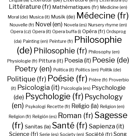
Lingua (la)
Litteratura (it)
Littérature (fr)
Mathématiques (fr)
Medicine (en)
Médecine (fr)
Musik (de)
Moral (de)
Musica (it)
Novel (en)
Nouvelle (fr)
Novela (es)
Nursery rhyme (en)
Opéra (fr)
Opera (cz)
Opera (it)
Opera buffa (i)
Ordsprog
Philosophie
(da)
Painting (en)
Peinture (fr)
(de)
Philosophie (fr)
Philosophy (en)
Poesie (de)
Poesia (it)
Pittura (it)
Physiologie (fr)
Poetry (en)
Politica (it)
Politics (en)
Politik (de)
Poésie (fr)
Politique (fr)
Prière (fr)
Proverbio
Psicologia (it)
Psychologie
(it)
Psicología (es)
Psychologie (fr)
Psychology
(de)
(en)
Religio (la)
Psykologi
Recette (fr)
Religion (en)
Sagesse
Roman (fr)
Religion (fr)
Religión (es)
(fr)
Santé (fr)
Sapienza (it)
Sanitas (la)
Science (fr)
Song
Société (fr)
Serie (es)
Society (en)