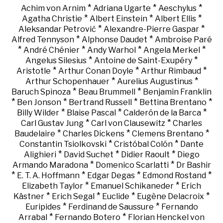
*
*
*
Achim von Arnim
Adriana Ugarte
Aeschylus
*
*
*
Agatha Christie
Albert Einstein
Albert Ellis
*
*
Aleksandar Petrović
Alexandre-Pierre Gaspar
*
*
Alfred Tennyson
Alphonse Daudet
Ambroise Paré
*
*
*
*
André Chénier
Andy Warhol
Angela Merkel
*
*
Angelus Silesius
Antoine de Saint-Exupéry
*
*
*
Aristotle
Arthur Conan Doyle
Arthur Rimbaud
*
*
Arthur Schopenhauer
Aurelius Augustinus
*
*
Baruch Spinoza
Beau Brummell
Benjamin Franklin
*
*
*
*
Ben Jonson
Bertrand Russell
Bettina Brentano
*
*
*
Billy Wilder
Blaise Pascal
Calderón de la Barca
*
*
Carl Gustav Jung
Carl von Clausewitz
Charles
*
*
*
Baudelaire
Charles Dickens
Clemens Brentano
*
*
Constantin Tsiolkovski
Cristóbal Colón
Dante
*
*
*
Alighieri
David Suchet
Didier Raoult
Diego
*
*
Armando Maradona
Domenico Scarlatti
Dr Bashir
*
*
*
*
E. T. A. Hoffmann
Edgar Degas
Edmond Rostand
*
*
Elizabeth Taylor
Emanuel Schikaneder
Erich
*
*
*
*
Kästner
Erich Segal
Euclide
Eugène Delacroix
*
*
Euripides
Ferdinand de Saussure
Fernando
*
*
Arrabal
Fernando Botero
Florian Henckel von