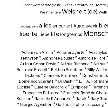
Sprichwort
Stratégie (fr)
Svenska
teatro (es)
Teatro (
Weisheit (de)
Weather (en)
Weltr
alles
bie
amour
art
Auge
avenir
accident
aime
Mensc
liberté
life
Liebe
longtemps
*
*
Achim von Arnim
Adriana Ugarte
Aeschylus
*
*
Tennyson
Alphonse Daudet
Ambroise Paré
*
*
Arthur Conan Doyle
Arthur Rimbaud
Arthur
*
*
Bertrand Russell
Bettina Brentano
Billy Wilder
*
*
Dickens
Clemens Brentano
Constantin Ts
*
*
Domenico Scarlatti
Dr Bashir
E. T. A. Hoffman
*
*
*
Euclide
Eugène Delacroix
Euripides
Ferdinan
*
Francesco Petrarca
François-René de Chate
*
*
*
Schiller
Gabriele D'Annunzio
Garak
Gary Gra
*
*
*
Giorgio Agamben
Gotthold Ephraim Lessing