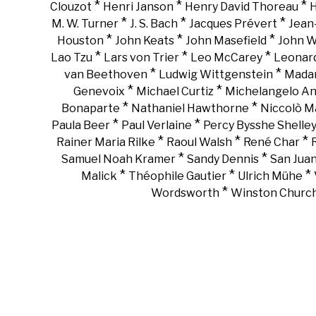
*
*
*
Clouzot
Henri Janson
Henry David Thoreau
H
*
*
*
M. W. Turner
J. S. Bach
Jacques Prévert
Jean
*
*
*
Houston
John Keats
John Masefield
John 
*
*
*
Lao Tzu
Lars von Trier
Leo McCarey
Leonar
*
*
van Beethoven
Ludwig Wittgenstein
Madam
*
*
Genevoix
Michael Curtiz
Michelangelo An
*
*
Bonaparte
Nathaniel Hawthorne
Niccolò Ma
*
*
Paula Beer
Paul Verlaine
Percy Bysshe Shelle
*
*
*
Rainer Maria Rilke
Raoul Walsh
René Char
*
*
Samuel Noah Kramer
Sandy Dennis
San Juan
*
*
*
Malick
Théophile Gautier
Ulrich Mühe
*
Wordsworth
Winston Churchi