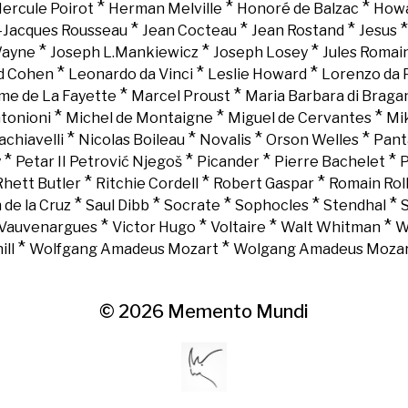
*
*
*
ercule Poirot
Herman Melville
Honoré de Balzac
Howa
*
*
*
-Jacques Rousseau
Jean Cocteau
Jean Rostand
Jesus
*
*
*
Wayne
Joseph L.Mankiewicz
Joseph Losey
Jules Romai
*
*
*
d Cohen
Leonardo da Vinci
Leslie Howard
Lorenzo da 
*
*
e de La Fayette
Marcel Proust
Maria Barbara di Braga
*
*
*
tonioni
Michel de Montaigne
Miguel de Cervantes
Mi
*
*
*
*
chiavelli
Nicolas Boileau
Novalis
Orson Welles
Pant
*
*
*
*
y
Petar II Petrović Njegoš
Picander
Pierre Bachelet
P
*
*
*
Rhett Butler
Ritchie Cordell
Robert Gaspar
Romain Rol
*
*
*
*
*
 de la Cruz
Saul Dibb
Socrate
Sophocles
Stendhal
*
*
*
*
Vauvenargues
Victor Hugo
Voltaire
Walt Whitman
W
*
*
ll
Wolfgang Amadeus Mozart
Wolgang Amadeus Moza
© 2026
Memento Mundi