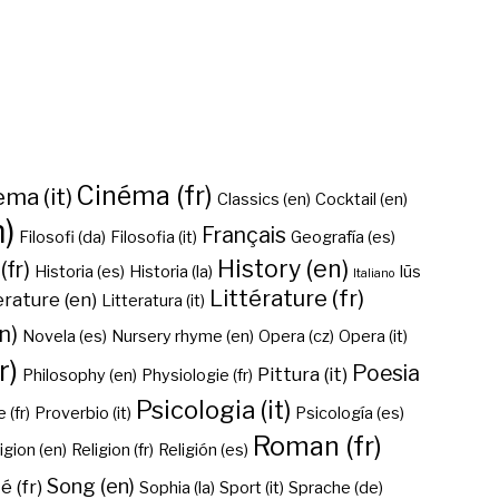
Cinéma (fr)
ma (it)
Classics (en)
Cocktail (en)
n)
Français
Filosofi (da)
Filosofia (it)
Geografía (es)
History (en)
(fr)
Historia (es)
Historia (la)
Iūs
Italiano
Littérature (fr)
erature (en)
Litteratura (it)
n)
Novela (es)
Nursery rhyme (en)
Opera (cz)
Opera (it)
r)
Poesia
Pittura (it)
Philosophy (en)
Physiologie (fr)
Psicologia (it)
 (fr)
Proverbio (it)
Psicología (es)
Roman (fr)
igion (en)
Religion (fr)
Religión (es)
Song (en)
é (fr)
Sophia (la)
Sport (it)
Sprache (de)