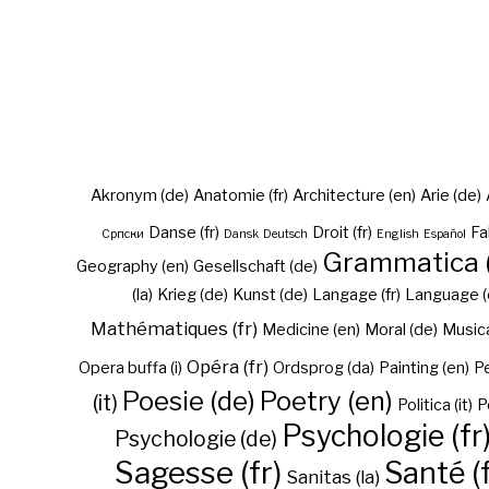
Akronym (de)
Anatomie (fr)
Architecture (en)
Arie (de)
Danse (fr)
Droit (fr)
Fa
Cрпски
Dansk
Deutsch
English
Español
Grammatica (
Geography (en)
Gesellschaft (de)
(la)
Krieg (de)
Kunst (de)
Langage (fr)
Language (
Mathématiques (fr)
Medicine (en)
Moral (de)
Musica 
Opéra (fr)
Opera buffa (i)
Ordsprog (da)
Painting (en)
Pe
Poesie (de)
Poetry (en)
(it)
Politica (it)
P
Psychologie (fr
Psychologie (de)
Sagesse (fr)
Santé (f
Sanitas (la)