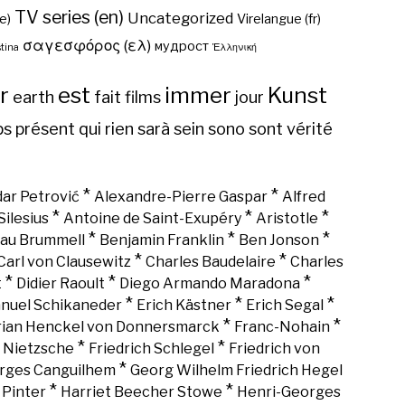
TV series (en)
Uncategorized
e)
Virelangue (fr)
σαγεσφόρος (ελ)
мудрост
tina
Ἑλληνική
r
est
immer
Kunst
earth
fait
films
jour
ps
présent
qui
rien
sarà
sein
sono
sont
vérité
*
*
ar Petrović
Alexandre-Pierre Gaspar
Alfred
*
*
*
Silesius
Antoine de Saint-Exupéry
Aristotle
*
*
*
au Brummell
Benjamin Franklin
Ben Jonson
*
*
Carl von Clausewitz
Charles Baudelaire
Charles
*
*
*
t
Didier Raoult
Diego Armando Maradona
*
*
*
nuel Schikaneder
Erich Kästner
Erich Segal
*
*
rian Henckel von Donnersmarck
Franc-Nohain
*
*
h Nietzsche
Friedrich Schlegel
Friedrich von
*
rges Canguilhem
Georg Wilhelm Friedrich Hegel
*
*
 Pinter
Harriet Beecher Stowe
Henri-Georges