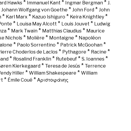
*
*
*
rd Hawks
Immanuel Kant
Ingmar Bergman
J.
*
*
*
Johann Wolfgang von Goethe
John Ford
John
*
*
*
*
n
Karl Marx
Kazuo Ishiguro
Keira Knightley
*
*
*
Ponte
Louisa May Alcott
Louis Jouvet
Ludwig
*
*
*
nza
Mark Twain
Matthias Claudius
Maurice
*
*
*
ke Nichols
Molière
Montaigne
Napoléon
*
*
*
alone
Paolo Sorrentino
Patrick McGoohan
*
*
*
ierre Choderlos de Laclos
Pythagore
Racine
*
*
*
*
land
Rosalind Franklin
Rutebeuf
S. Ioannes
*
*
Søren Kierkegaard
Teresa de Jesús
Terrence
*
*
endy Hiller
William Shakespeare
William
*
*
rt
Émile Coué
Αριστοφάνης