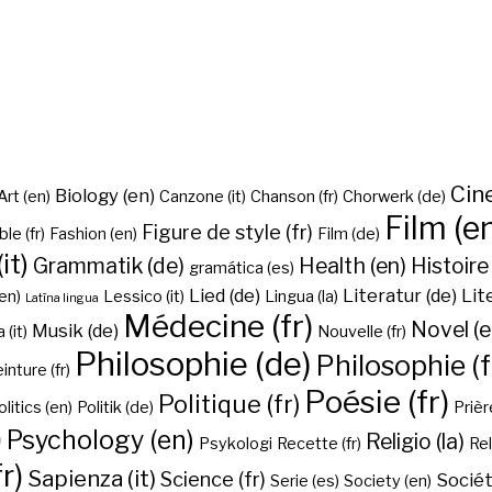
Cine
Biology (en)
Art (en)
Canzone (it)
Chanson (fr)
Chorwerk (de)
Film (e
Figure de style (fr)
ble (fr)
Fashion (en)
Film (de)
it)
Grammatik (de)
Health (en)
Histoire 
gramática (es)
Lied (de)
Literatur (de)
Lit
en)
Lessico (it)
Lingua (la)
Latīna lingua
Médecine (fr)
Novel (e
Musik (de)
(it)
Nouvelle (fr)
Philosophie (de)
Philosophie (f
inture (fr)
Poésie (fr)
Politique (fr)
olitics (en)
Politik (de)
Prière
)
Psychology (en)
Religio (la)
Psykologi
Recette (fr)
Rel
r)
Sapienza (it)
Science (fr)
Sociét
Serie (es)
Society (en)