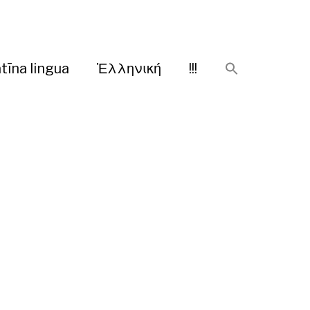
tīna lingua
Ἑλληνική
!!!