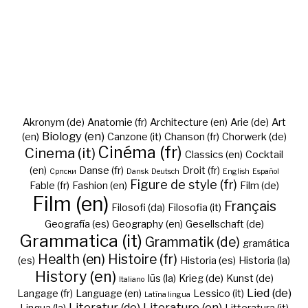
Akronym (de)
Anatomie (fr)
Architecture (en)
Arie (de)
Art
Biology (en)
(en)
Canzone (it)
Chanson (fr)
Chorwerk (de)
Cinéma (fr)
Cinema (it)
Classics (en)
Cocktail
(en)
Danse (fr)
Droit (fr)
Cрпски
Dansk
Deutsch
English
Español
Figure de style (fr)
Fable (fr)
Fashion (en)
Film (de)
Film (en)
Français
Filosofi (da)
Filosofia (it)
Geografía (es)
Geography (en)
Gesellschaft (de)
Grammatica (it)
Grammatik (de)
gramática
Health (en)
Histoire (fr)
(es)
Historia (es)
Historia (la)
History (en)
Iūs (la)
Krieg (de)
Kunst (de)
Italiano
Lied (de)
Langage (fr)
Language (en)
Lessico (it)
Latīna lingua
Literatur (de)
Literature (en)