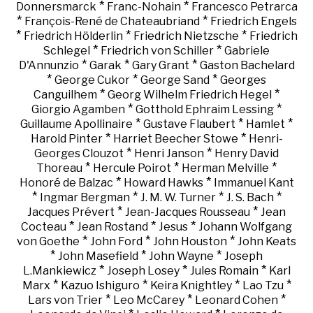
*
*
Donnersmarck
Franc-Nohain
Francesco Petrarca
*
*
François-René de Chateaubriand
Friedrich Engels
*
*
*
Friedrich Hölderlin
Friedrich Nietzsche
Friedrich
*
*
Schlegel
Friedrich von Schiller
Gabriele
*
*
*
D'Annunzio
Garak
Gary Grant
Gaston Bachelard
*
*
*
George Cukor
George Sand
Georges
*
*
Canguilhem
Georg Wilhelm Friedrich Hegel
*
*
Giorgio Agamben
Gotthold Ephraim Lessing
*
*
*
Guillaume Apollinaire
Gustave Flaubert
Hamlet
*
*
Harold Pinter
Harriet Beecher Stowe
Henri-
*
*
Georges Clouzot
Henri Janson
Henry David
*
*
*
Thoreau
Hercule Poirot
Herman Melville
*
*
Honoré de Balzac
Howard Hawks
Immanuel Kant
*
*
*
*
Ingmar Bergman
J. M. W. Turner
J. S. Bach
*
*
Jacques Prévert
Jean-Jacques Rousseau
Jean
*
*
*
Cocteau
Jean Rostand
Jesus
Johann Wolfgang
*
*
*
von Goethe
John Ford
John Houston
John Keats
*
*
*
John Masefield
John Wayne
Joseph
*
*
*
L.Mankiewicz
Joseph Losey
Jules Romain
Karl
*
*
*
*
Marx
Kazuo Ishiguro
Keira Knightley
Lao Tzu
*
*
*
Lars von Trier
Leo McCarey
Leonard Cohen