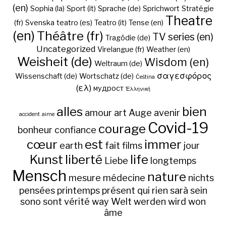
(en)
Sophia (la)
Sport (it)
Sprache (de)
Sprichwort
Stratégie
Theatre
(fr)
Svenska
teatro (es)
Teatro (it)
Tense (en)
(en)
Théâtre (fr)
TV series (en)
Tragödie (de)
Uncategorized
Virelangue (fr)
Weather (en)
Weisheit (de)
Wisdom (en)
Weltraum (de)
σαγεσφόρος
Wissenschaft (de)
Wortschatz (de)
Čeština
(ελ)
мудрост
Ἑλληνική
alles
bien
amour
art
Auge
avenir
accident
aime
Covid-19
courage
bonheur
confiance
cœur
est
immer
earth
fait
films
jour
Kunst
liberté
life
Liebe
longtemps
Mensch
nature
mesure
médecine
nichts
pensées
printemps
présent
qui
rien
sarà
sein
sono
sont
vérité
way
Welt
werden
wird
won
âme