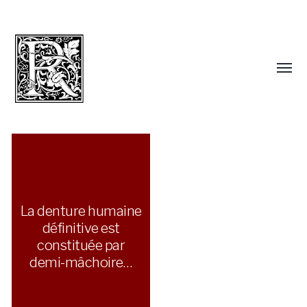
La denture humaine
définitive est
constituée par
demi-mâchoire…