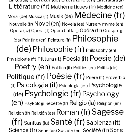
Lingua (la)
Litteratura (it)
Littérature (fr)
Mathématiques (fr)
Medicine (en)
Médecine (fr)
Musik (de)
Moral (de)
Musica (it)
Novel (en)
Nouvelle (fr)
Novela (es)
Nursery rhyme (en)
Opéra (fr)
Opera (cz)
Opera (it)
Opera buffa (i)
Ordsprog
Philosophie
(da)
Painting (en)
Peinture (fr)
(de)
Philosophie (fr)
Philosophy (en)
Poesie (de)
Poesia (it)
Pittura (it)
Physiologie (fr)
Poetry (en)
Politica (it)
Politics (en)
Politik (de)
Poésie (fr)
Politique (fr)
Prière (fr)
Proverbio
Psicologia (it)
Psychologie
(it)
Psicología (es)
Psychologie (fr)
Psychology
(de)
(en)
Religio (la)
Psykologi
Recette (fr)
Religion (en)
Sagesse
Roman (fr)
Religion (fr)
Religión (es)
(fr)
Santé (fr)
Sapienza (it)
Sanitas (la)
Science (fr)
Song
Société (fr)
Serie (es)
Society (en)