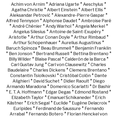
*
*
*
Achim von Arnim
Adriana Ugarte
Aeschylus
*
*
*
Agatha Christie
Albert Einstein
Albert Ellis
*
*
Aleksandar Petrović
Alexandre-Pierre Gaspar
*
*
Alfred Tennyson
Alphonse Daudet
Ambroise Paré
*
*
*
*
André Chénier
Andy Warhol
Angela Merkel
*
*
Angelus Silesius
Antoine de Saint-Exupéry
*
*
*
Aristotle
Arthur Conan Doyle
Arthur Rimbaud
*
*
Arthur Schopenhauer
Aurelius Augustinus
*
*
Baruch Spinoza
Beau Brummell
Benjamin Franklin
*
*
*
*
Ben Jonson
Bertrand Russell
Bettina Brentano
*
*
*
Billy Wilder
Blaise Pascal
Calderón de la Barca
*
*
Carl Gustav Jung
Carl von Clausewitz
Charles
*
*
*
Baudelaire
Charles Dickens
Clemens Brentano
*
*
Constantin Tsiolkovski
Cristóbal Colón
Dante
*
*
*
Alighieri
David Suchet
Didier Raoult
Diego
*
*
Armando Maradona
Domenico Scarlatti
Dr Bashir
*
*
*
*
E. T. A. Hoffmann
Edgar Degas
Edmond Rostand
*
*
Elizabeth Taylor
Emanuel Schikaneder
Erich
*
*
*
*
Kästner
Erich Segal
Euclide
Eugène Delacroix
*
*
Euripides
Ferdinand de Saussure
Fernando
*
*
Arrabal
Fernando Botero
Florian Henckel von