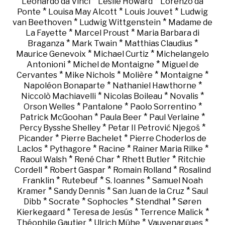
*
*
Leonardo da Vinci
Leslie Howard
Lorenzo da
*
*
*
Ponte
Louisa May Alcott
Louis Jouvet
Ludwig
*
*
van Beethoven
Ludwig Wittgenstein
Madame de
*
*
La Fayette
Marcel Proust
Maria Barbara di
*
*
*
Braganza
Mark Twain
Matthias Claudius
*
*
Maurice Genevoix
Michael Curtiz
Michelangelo
*
*
Antonioni
Michel de Montaigne
Miguel de
*
*
*
*
Cervantes
Mike Nichols
Molière
Montaigne
*
*
Napoléon Bonaparte
Nathaniel Hawthorne
*
*
*
Niccolò Machiavelli
Nicolas Boileau
Novalis
*
*
*
Orson Welles
Pantalone
Paolo Sorrentino
*
*
*
Patrick McGoohan
Paula Beer
Paul Verlaine
*
*
Percy Bysshe Shelley
Petar II Petrović Njegoš
*
*
Picander
Pierre Bachelet
Pierre Choderlos de
*
*
*
*
Laclos
Pythagore
Racine
Rainer Maria Rilke
*
*
*
Raoul Walsh
René Char
Rhett Butler
Ritchie
*
*
*
Cordell
Robert Gaspar
Romain Rolland
Rosalind
*
*
*
Franklin
Rutebeuf
S. Ioannes
Samuel Noah
*
*
*
Kramer
Sandy Dennis
San Juan de la Cruz
Saul
*
*
*
*
Dibb
Socrate
Sophocles
Stendhal
Søren
*
*
*
Kierkegaard
Teresa de Jesús
Terrence Malick
*
*
*
Théophile Gautier
Ulrich Mühe
Vauvenargues