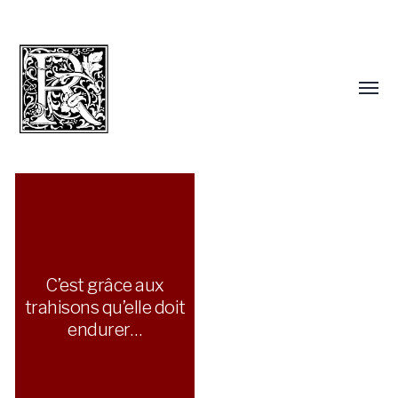
C’est grâce aux
trahisons qu’elle doit
endurer…