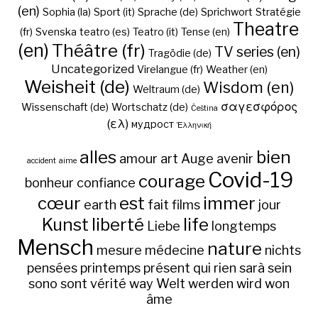
(en)
Sophia (la)
Sport (it)
Sprache (de)
Sprichwort
Stratégie
Theatre
(fr)
Svenska
teatro (es)
Teatro (it)
Tense (en)
(en)
Théâtre (fr)
TV series (en)
Tragödie (de)
Uncategorized
Virelangue (fr)
Weather (en)
Weisheit (de)
Wisdom (en)
Weltraum (de)
σαγεσφόρος
Wissenschaft (de)
Wortschatz (de)
Čeština
(ελ)
мудрост
Ἑλληνική
alles
bien
amour
art
Auge
avenir
accident
aime
Covid-19
courage
bonheur
confiance
cœur
est
immer
earth
fait
films
jour
Kunst
liberté
life
Liebe
longtemps
Mensch
nature
mesure
médecine
nichts
pensées
printemps
présent
qui
rien
sarà
sein
sono
sont
vérité
way
Welt
werden
wird
won
âme