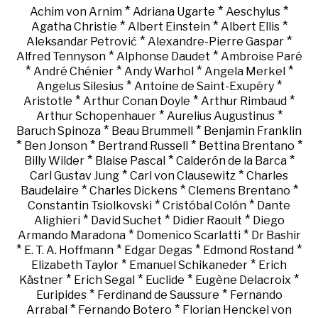
*
*
*
Achim von Arnim
Adriana Ugarte
Aeschylus
*
*
*
Agatha Christie
Albert Einstein
Albert Ellis
*
*
Aleksandar Petrović
Alexandre-Pierre Gaspar
*
*
Alfred Tennyson
Alphonse Daudet
Ambroise Paré
*
*
*
*
André Chénier
Andy Warhol
Angela Merkel
*
*
Angelus Silesius
Antoine de Saint-Exupéry
*
*
*
Aristotle
Arthur Conan Doyle
Arthur Rimbaud
*
*
Arthur Schopenhauer
Aurelius Augustinus
*
*
Baruch Spinoza
Beau Brummell
Benjamin Franklin
*
*
*
*
Ben Jonson
Bertrand Russell
Bettina Brentano
*
*
*
Billy Wilder
Blaise Pascal
Calderón de la Barca
*
*
Carl Gustav Jung
Carl von Clausewitz
Charles
*
*
*
Baudelaire
Charles Dickens
Clemens Brentano
*
*
Constantin Tsiolkovski
Cristóbal Colón
Dante
*
*
*
Alighieri
David Suchet
Didier Raoult
Diego
*
*
Armando Maradona
Domenico Scarlatti
Dr Bashir
*
*
*
*
E. T. A. Hoffmann
Edgar Degas
Edmond Rostand
*
*
Elizabeth Taylor
Emanuel Schikaneder
Erich
*
*
*
*
Kästner
Erich Segal
Euclide
Eugène Delacroix
*
*
Euripides
Ferdinand de Saussure
Fernando
*
*
Arrabal
Fernando Botero
Florian Henckel von