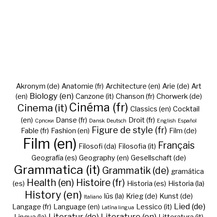
Akronym (de)
Anatomie (fr)
Architecture (en)
Arie (de)
Art
Biology (en)
(en)
Canzone (it)
Chanson (fr)
Chorwerk (de)
Cinéma (fr)
Cinema (it)
Classics (en)
Cocktail
(en)
Danse (fr)
Droit (fr)
Cрпски
Dansk
Deutsch
English
Español
Figure de style (fr)
Fable (fr)
Fashion (en)
Film (de)
Film (en)
Français
Filosofi (da)
Filosofia (it)
Geografía (es)
Geography (en)
Gesellschaft (de)
Grammatica (it)
Grammatik (de)
gramática
Health (en)
Histoire (fr)
(es)
Historia (es)
Historia (la)
History (en)
Iūs (la)
Krieg (de)
Kunst (de)
Italiano
Lied (de)
Langage (fr)
Language (en)
Lessico (it)
Latīna lingua
Literatur (de)
Literature (en)