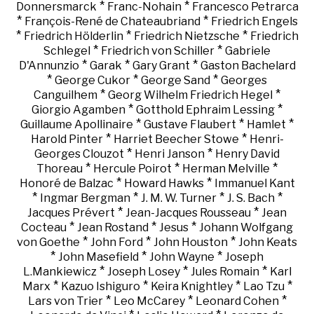
*
*
Donnersmarck
Franc-Nohain
Francesco Petrarca
*
*
François-René de Chateaubriand
Friedrich Engels
*
*
*
Friedrich Hölderlin
Friedrich Nietzsche
Friedrich
*
*
Schlegel
Friedrich von Schiller
Gabriele
*
*
*
D'Annunzio
Garak
Gary Grant
Gaston Bachelard
*
*
*
George Cukor
George Sand
Georges
*
*
Canguilhem
Georg Wilhelm Friedrich Hegel
*
*
Giorgio Agamben
Gotthold Ephraim Lessing
*
*
*
Guillaume Apollinaire
Gustave Flaubert
Hamlet
*
*
Harold Pinter
Harriet Beecher Stowe
Henri-
*
*
Georges Clouzot
Henri Janson
Henry David
*
*
*
Thoreau
Hercule Poirot
Herman Melville
*
*
Honoré de Balzac
Howard Hawks
Immanuel Kant
*
*
*
*
Ingmar Bergman
J. M. W. Turner
J. S. Bach
*
*
Jacques Prévert
Jean-Jacques Rousseau
Jean
*
*
*
Cocteau
Jean Rostand
Jesus
Johann Wolfgang
*
*
*
von Goethe
John Ford
John Houston
John Keats
*
*
*
John Masefield
John Wayne
Joseph
*
*
*
L.Mankiewicz
Joseph Losey
Jules Romain
Karl
*
*
*
*
Marx
Kazuo Ishiguro
Keira Knightley
Lao Tzu
*
*
*
Lars von Trier
Leo McCarey
Leonard Cohen