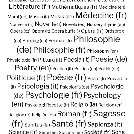
Lingua (la)
Litteratura (it)
Littérature (fr)
Mathématiques (fr)
Medicine (en)
Médecine (fr)
Musik (de)
Moral (de)
Musica (it)
Novel (en)
Nouvelle (fr)
Novela (es)
Nursery rhyme (en)
Opéra (fr)
Opera (cz)
Opera (it)
Opera buffa (i)
Ordsprog
Philosophie
(da)
Painting (en)
Peinture (fr)
(de)
Philosophie (fr)
Philosophy (en)
Poesie (de)
Poesia (it)
Pittura (it)
Physiologie (fr)
Poetry (en)
Politica (it)
Politics (en)
Politik (de)
Poésie (fr)
Politique (fr)
Prière (fr)
Proverbio
Psicologia (it)
Psychologie
(it)
Psicología (es)
Psychologie (fr)
Psychology
(de)
(en)
Religio (la)
Psykologi
Recette (fr)
Religion (en)
Sagesse
Roman (fr)
Religion (fr)
Religión (es)
(fr)
Santé (fr)
Sapienza (it)
Sanitas (la)
Science (fr)
Song
Société (fr)
Serie (es)
Society (en)