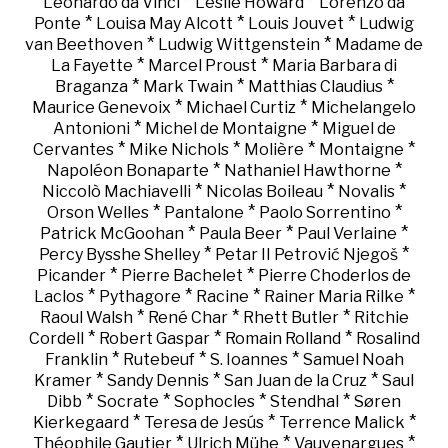
*
*
Leonardo da Vinci
Leslie Howard
Lorenzo da
*
*
*
Ponte
Louisa May Alcott
Louis Jouvet
Ludwig
*
*
van Beethoven
Ludwig Wittgenstein
Madame de
*
*
La Fayette
Marcel Proust
Maria Barbara di
*
*
*
Braganza
Mark Twain
Matthias Claudius
*
*
Maurice Genevoix
Michael Curtiz
Michelangelo
*
*
Antonioni
Michel de Montaigne
Miguel de
*
*
*
*
Cervantes
Mike Nichols
Molière
Montaigne
*
*
Napoléon Bonaparte
Nathaniel Hawthorne
*
*
*
Niccolò Machiavelli
Nicolas Boileau
Novalis
*
*
*
Orson Welles
Pantalone
Paolo Sorrentino
*
*
*
Patrick McGoohan
Paula Beer
Paul Verlaine
*
*
Percy Bysshe Shelley
Petar II Petrović Njegoš
*
*
Picander
Pierre Bachelet
Pierre Choderlos de
*
*
*
*
Laclos
Pythagore
Racine
Rainer Maria Rilke
*
*
*
Raoul Walsh
René Char
Rhett Butler
Ritchie
*
*
*
Cordell
Robert Gaspar
Romain Rolland
Rosalind
*
*
*
Franklin
Rutebeuf
S. Ioannes
Samuel Noah
*
*
*
Kramer
Sandy Dennis
San Juan de la Cruz
Saul
*
*
*
*
Dibb
Socrate
Sophocles
Stendhal
Søren
*
*
*
Kierkegaard
Teresa de Jesús
Terrence Malick
*
*
*
Théophile Gautier
Ulrich Mühe
Vauvenargues