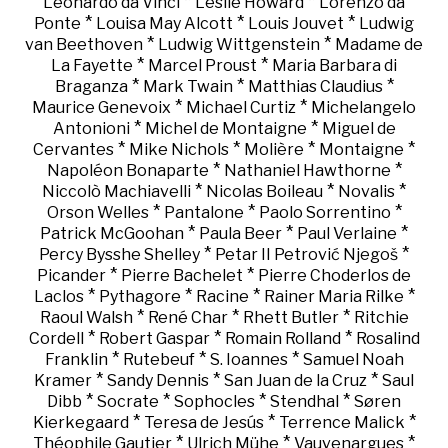
*
*
Leonardo da Vinci
Leslie Howard
Lorenzo da
*
*
*
Ponte
Louisa May Alcott
Louis Jouvet
Ludwig
*
*
van Beethoven
Ludwig Wittgenstein
Madame de
*
*
La Fayette
Marcel Proust
Maria Barbara di
*
*
*
Braganza
Mark Twain
Matthias Claudius
*
*
Maurice Genevoix
Michael Curtiz
Michelangelo
*
*
Antonioni
Michel de Montaigne
Miguel de
*
*
*
*
Cervantes
Mike Nichols
Molière
Montaigne
*
*
Napoléon Bonaparte
Nathaniel Hawthorne
*
*
*
Niccolò Machiavelli
Nicolas Boileau
Novalis
*
*
*
Orson Welles
Pantalone
Paolo Sorrentino
*
*
*
Patrick McGoohan
Paula Beer
Paul Verlaine
*
*
Percy Bysshe Shelley
Petar II Petrović Njegoš
*
*
Picander
Pierre Bachelet
Pierre Choderlos de
*
*
*
*
Laclos
Pythagore
Racine
Rainer Maria Rilke
*
*
*
Raoul Walsh
René Char
Rhett Butler
Ritchie
*
*
*
Cordell
Robert Gaspar
Romain Rolland
Rosalind
*
*
*
Franklin
Rutebeuf
S. Ioannes
Samuel Noah
*
*
*
Kramer
Sandy Dennis
San Juan de la Cruz
Saul
*
*
*
*
Dibb
Socrate
Sophocles
Stendhal
Søren
*
*
*
Kierkegaard
Teresa de Jesús
Terrence Malick
*
*
*
Théophile Gautier
Ulrich Mühe
Vauvenargues