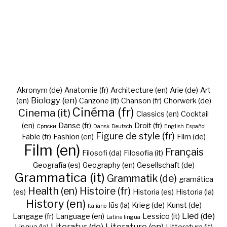
Akronym (de)
Anatomie (fr)
Architecture (en)
Arie (de)
Art
Biology (en)
(en)
Canzone (it)
Chanson (fr)
Chorwerk (de)
Cinéma (fr)
Cinema (it)
Classics (en)
Cocktail
(en)
Danse (fr)
Droit (fr)
Cрпски
Dansk
Deutsch
English
Español
Figure de style (fr)
Fable (fr)
Fashion (en)
Film (de)
Film (en)
Français
Filosofi (da)
Filosofia (it)
Geografía (es)
Geography (en)
Gesellschaft (de)
Grammatica (it)
Grammatik (de)
gramática
Health (en)
Histoire (fr)
(es)
Historia (es)
Historia (la)
History (en)
Iūs (la)
Krieg (de)
Kunst (de)
Italiano
Lied (de)
Langage (fr)
Language (en)
Lessico (it)
Latīna lingua
Literatur (de)
Literature (en)