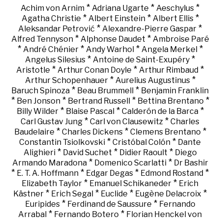
*
*
*
Achim von Arnim
Adriana Ugarte
Aeschylus
*
*
*
Agatha Christie
Albert Einstein
Albert Ellis
*
*
Aleksandar Petrović
Alexandre-Pierre Gaspar
*
*
Alfred Tennyson
Alphonse Daudet
Ambroise Paré
*
*
*
*
André Chénier
Andy Warhol
Angela Merkel
*
*
Angelus Silesius
Antoine de Saint-Exupéry
*
*
*
Aristotle
Arthur Conan Doyle
Arthur Rimbaud
*
*
Arthur Schopenhauer
Aurelius Augustinus
*
*
Baruch Spinoza
Beau Brummell
Benjamin Franklin
*
*
*
*
Ben Jonson
Bertrand Russell
Bettina Brentano
*
*
*
Billy Wilder
Blaise Pascal
Calderón de la Barca
*
*
Carl Gustav Jung
Carl von Clausewitz
Charles
*
*
*
Baudelaire
Charles Dickens
Clemens Brentano
*
*
Constantin Tsiolkovski
Cristóbal Colón
Dante
*
*
*
Alighieri
David Suchet
Didier Raoult
Diego
*
*
Armando Maradona
Domenico Scarlatti
Dr Bashir
*
*
*
*
E. T. A. Hoffmann
Edgar Degas
Edmond Rostand
*
*
Elizabeth Taylor
Emanuel Schikaneder
Erich
*
*
*
*
Kästner
Erich Segal
Euclide
Eugène Delacroix
*
*
Euripides
Ferdinand de Saussure
Fernando
*
*
Arrabal
Fernando Botero
Florian Henckel von