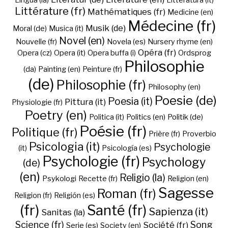
Lingua (la)
Litteratura (it)
Littérature (fr)
Mathématiques (fr)
Medicine (en)
Médecine (fr)
Musik (de)
Moral (de)
Musica (it)
Novel (en)
Nouvelle (fr)
Novela (es)
Nursery rhyme (en)
Opéra (fr)
Opera (cz)
Opera (it)
Opera buffa (i)
Ordsprog
Philosophie
(da)
Painting (en)
Peinture (fr)
(de)
Philosophie (fr)
Philosophy (en)
Poesie (de)
Poesia (it)
Pittura (it)
Physiologie (fr)
Poetry (en)
Politica (it)
Politics (en)
Politik (de)
Poésie (fr)
Politique (fr)
Prière (fr)
Proverbio
Psicologia (it)
Psychologie
(it)
Psicología (es)
Psychologie (fr)
Psychology
(de)
(en)
Religio (la)
Psykologi
Recette (fr)
Religion (en)
Sagesse
Roman (fr)
Religion (fr)
Religión (es)
(fr)
Santé (fr)
Sapienza (it)
Sanitas (la)
Science (fr)
Song
Société (fr)
Serie (es)
Society (en)