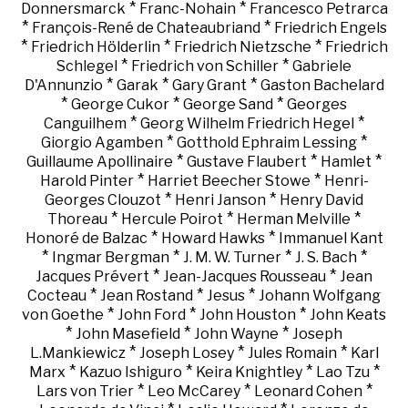
*
*
Donnersmarck
Franc-Nohain
Francesco Petrarca
*
*
François-René de Chateaubriand
Friedrich Engels
*
*
*
Friedrich Hölderlin
Friedrich Nietzsche
Friedrich
*
*
Schlegel
Friedrich von Schiller
Gabriele
*
*
*
D'Annunzio
Garak
Gary Grant
Gaston Bachelard
*
*
*
George Cukor
George Sand
Georges
*
*
Canguilhem
Georg Wilhelm Friedrich Hegel
*
*
Giorgio Agamben
Gotthold Ephraim Lessing
*
*
*
Guillaume Apollinaire
Gustave Flaubert
Hamlet
*
*
Harold Pinter
Harriet Beecher Stowe
Henri-
*
*
Georges Clouzot
Henri Janson
Henry David
*
*
*
Thoreau
Hercule Poirot
Herman Melville
*
*
Honoré de Balzac
Howard Hawks
Immanuel Kant
*
*
*
*
Ingmar Bergman
J. M. W. Turner
J. S. Bach
*
*
Jacques Prévert
Jean-Jacques Rousseau
Jean
*
*
*
Cocteau
Jean Rostand
Jesus
Johann Wolfgang
*
*
*
von Goethe
John Ford
John Houston
John Keats
*
*
*
John Masefield
John Wayne
Joseph
*
*
*
L.Mankiewicz
Joseph Losey
Jules Romain
Karl
*
*
*
*
Marx
Kazuo Ishiguro
Keira Knightley
Lao Tzu
*
*
*
Lars von Trier
Leo McCarey
Leonard Cohen