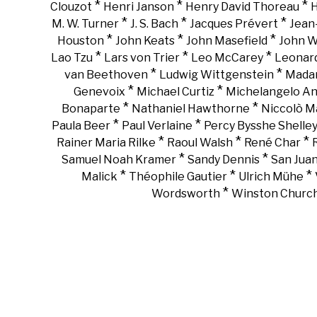
*
*
*
Clouzot
Henri Janson
Henry David Thoreau
H
*
*
*
M. W. Turner
J. S. Bach
Jacques Prévert
Jean
*
*
*
Houston
John Keats
John Masefield
John 
*
*
*
Lao Tzu
Lars von Trier
Leo McCarey
Leonar
*
*
van Beethoven
Ludwig Wittgenstein
Madam
*
*
Genevoix
Michael Curtiz
Michelangelo An
*
*
Bonaparte
Nathaniel Hawthorne
Niccolò Ma
*
*
Paula Beer
Paul Verlaine
Percy Bysshe Shelle
*
*
*
Rainer Maria Rilke
Raoul Walsh
René Char
*
*
Samuel Noah Kramer
Sandy Dennis
San Juan
*
*
*
Malick
Théophile Gautier
Ulrich Mühe
*
Wordsworth
Winston Churchi