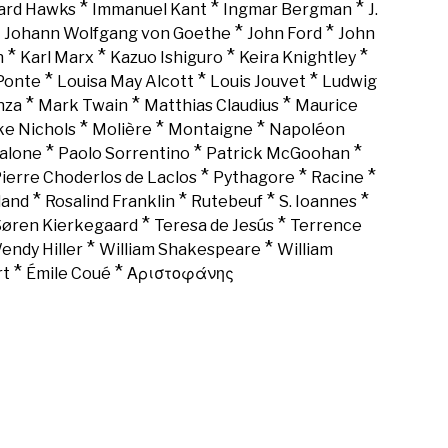
*
*
*
rd Hawks
Immanuel Kant
Ingmar Bergman
J.
*
*
*
Johann Wolfgang von Goethe
John Ford
John
*
*
*
*
n
Karl Marx
Kazuo Ishiguro
Keira Knightley
*
*
*
Ponte
Louisa May Alcott
Louis Jouvet
Ludwig
*
*
*
nza
Mark Twain
Matthias Claudius
Maurice
*
*
*
ke Nichols
Molière
Montaigne
Napoléon
*
*
*
alone
Paolo Sorrentino
Patrick McGoohan
*
*
*
ierre Choderlos de Laclos
Pythagore
Racine
*
*
*
*
land
Rosalind Franklin
Rutebeuf
S. Ioannes
*
*
Søren Kierkegaard
Teresa de Jesús
Terrence
*
*
endy Hiller
William Shakespeare
William
*
*
rt
Émile Coué
Αριστοφάνης