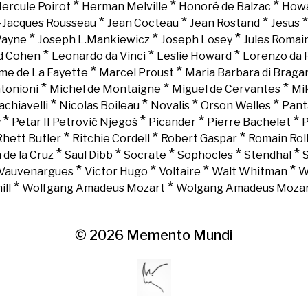
*
*
*
ercule Poirot
Herman Melville
Honoré de Balzac
Howa
*
*
*
-Jacques Rousseau
Jean Cocteau
Jean Rostand
Jesus
*
*
*
Wayne
Joseph L.Mankiewicz
Joseph Losey
Jules Romai
*
*
*
d Cohen
Leonardo da Vinci
Leslie Howard
Lorenzo da 
*
*
e de La Fayette
Marcel Proust
Maria Barbara di Braga
*
*
*
tonioni
Michel de Montaigne
Miguel de Cervantes
Mi
*
*
*
*
chiavelli
Nicolas Boileau
Novalis
Orson Welles
Pant
*
*
*
*
y
Petar II Petrović Njegoš
Picander
Pierre Bachelet
P
*
*
*
Rhett Butler
Ritchie Cordell
Robert Gaspar
Romain Rol
*
*
*
*
*
 de la Cruz
Saul Dibb
Socrate
Sophocles
Stendhal
*
*
*
*
Vauvenargues
Victor Hugo
Voltaire
Walt Whitman
W
*
*
ll
Wolfgang Amadeus Mozart
Wolgang Amadeus Moza
© 2026
Memento Mundi