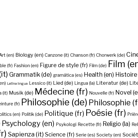
Cine
Biology (en)
Art (en)
Canzone (it)
Chanson (fr)
Chorwerk (de)
Film (e
Figure de style (fr)
ble (fr)
Fashion (en)
Film (de)
it)
Grammatik (de)
Health (en)
Histoire 
gramática (es)
Lied (de)
Literatur (de)
Lit
en)
Lessico (it)
Lingua (la)
Latīna lingua
Médecine (fr)
Novel (e
Musik (de)
(it)
Nouvelle (fr)
Philosophie (de)
Philosophie (f
inture (fr)
Poésie (fr)
Politique (fr)
olitics (en)
Politik (de)
Prière
)
Psychology (en)
Religio (la)
Psykologi
Recette (fr)
Rel
r)
Sapienza (it)
Science (fr)
Sociét
Serie (es)
Society (en)