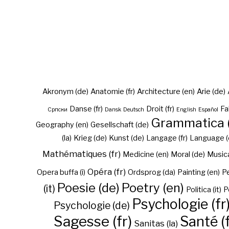
Akronym (de)
Anatomie (fr)
Architecture (en)
Arie (de)
Danse (fr)
Droit (fr)
Fa
Cрпски
Dansk
Deutsch
English
Español
Grammatica (
Geography (en)
Gesellschaft (de)
(la)
Krieg (de)
Kunst (de)
Langage (fr)
Language (
Mathématiques (fr)
Medicine (en)
Moral (de)
Musica 
Opéra (fr)
Opera buffa (i)
Ordsprog (da)
Painting (en)
Pe
Poesie (de)
Poetry (en)
(it)
Politica (it)
P
Psychologie (fr
Psychologie (de)
Sagesse (fr)
Santé (f
Sanitas (la)