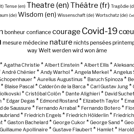
Theatre (en)
Théâtre (fr)
it)
Tense (en)
Tragödie (d
Wisdom (en)
aum (de)
Wissenschaft (de)
Wortschatz (de)
Češ
Covid-19
n
courage
cœu
bonheur
confiance
h
nature
mesure
médecine
nichts
pensées
printem
way
Welt
werden
wird
won
âme
*
*
*
*
Agatha Christie
Albert Einstein
Albert Ellis
Aleksand
*
*
*
*
André Chénier
Andy Warhol
Angela Merkel
Angelus 
*
*
*
 Schopenhauer
Aurelius Augustinus
Baruch Spinoza
Be
*
*
*
*
Blaise Pascal
Calderón de la Barca
Carl Gustav Jung
*
*
*
iolkovski
Cristóbal Colón
Dante Alighieri
David Suche
*
*
*
*
n
Edgar Degas
Edmond Rostand
Elizabeth Taylor
Ema
*
*
*
d de Saussure
Fernando Arrabal
Fernando Botero
Flo
*
*
*
aubriand
Friedrich Engels
Friedrich Hölderlin
Friedric
*
*
*
*
nt
Gaston Bachelard
George Cukor
George Sand
Geo
*
*
*
Guillaume Apollinaire
Gustave Flaubert
Hamlet
Harold