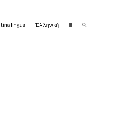
tīna lingua
Ἑλληνική
!!!