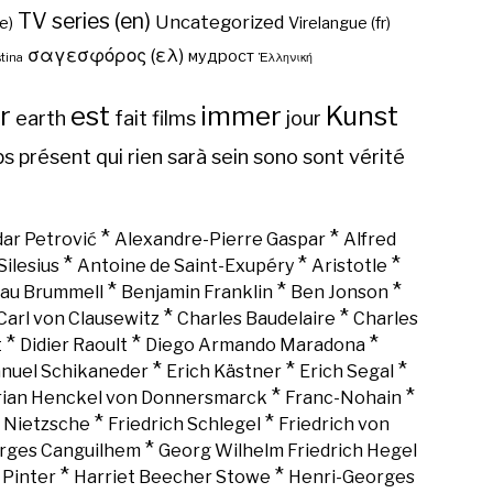
TV series (en)
Uncategorized
e)
Virelangue (fr)
σαγεσφόρος (ελ)
мудрост
tina
Ἑλληνική
r
est
immer
Kunst
earth
fait
films
jour
ps
présent
qui
rien
sarà
sein
sono
sont
vérité
*
*
ar Petrović
Alexandre-Pierre Gaspar
Alfred
*
*
*
Silesius
Antoine de Saint-Exupéry
Aristotle
*
*
*
au Brummell
Benjamin Franklin
Ben Jonson
*
*
Carl von Clausewitz
Charles Baudelaire
Charles
*
*
*
t
Didier Raoult
Diego Armando Maradona
*
*
*
nuel Schikaneder
Erich Kästner
Erich Segal
*
*
rian Henckel von Donnersmarck
Franc-Nohain
*
*
h Nietzsche
Friedrich Schlegel
Friedrich von
*
rges Canguilhem
Georg Wilhelm Friedrich Hegel
*
*
 Pinter
Harriet Beecher Stowe
Henri-Georges