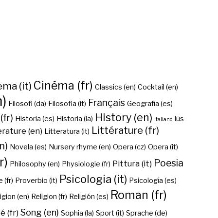
Cinéma (fr)
ma (it)
Classics (en)
Cocktail (en)
n)
Français
Filosofi (da)
Filosofia (it)
Geografía (es)
History (en)
(fr)
Historia (es)
Historia (la)
Iūs
Italiano
Littérature (fr)
erature (en)
Litteratura (it)
n)
Novela (es)
Nursery rhyme (en)
Opera (cz)
Opera (it)
r)
Poesia
Pittura (it)
Philosophy (en)
Physiologie (fr)
Psicologia (it)
 (fr)
Proverbio (it)
Psicología (es)
Roman (fr)
igion (en)
Religion (fr)
Religión (es)
Song (en)
é (fr)
Sophia (la)
Sport (it)
Sprache (de)