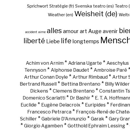
Sprichwort
Stratégie (fr)
Svenska
teatro (es)
Teatro (
Weisheit (de)
Weather (en)
Weltr
alles
bie
amour
art
Auge
avenir
accident
aime
Mensc
liberté
life
Liebe
longtemps
*
*
Achim von Arnim
Adriana Ugarte
Aeschylus
*
*
Tennyson
Alphonse Daudet
Ambroise Paré
*
*
Arthur Conan Doyle
Arthur Rimbaud
Arthur
*
*
Bertrand Russell
Bettina Brentano
Billy Wilder
*
*
Dickens
Clemens Brentano
Constantin Ts
*
*
Domenico Scarlatti
Dr Bashir
E. T. A. Hoffman
*
*
*
Euclide
Eugène Delacroix
Euripides
Ferdinan
*
Francesco Petrarca
François-René de Chate
*
*
*
Schiller
Gabriele D'Annunzio
Garak
Gary Gra
*
*
*
Giorgio Agamben
Gotthold Ephraim Lessing