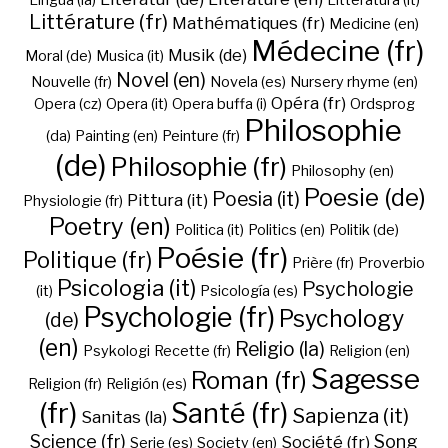
Lingua (la)
Litteratura (it)
Littérature (fr)
Mathématiques (fr)
Medicine (en)
Médecine (fr)
Musik (de)
Moral (de)
Musica (it)
Novel (en)
Nouvelle (fr)
Novela (es)
Nursery rhyme (en)
Opéra (fr)
Opera (cz)
Opera (it)
Opera buffa (i)
Ordsprog
Philosophie
(da)
Painting (en)
Peinture (fr)
(de)
Philosophie (fr)
Philosophy (en)
Poesie (de)
Poesia (it)
Pittura (it)
Physiologie (fr)
Poetry (en)
Politica (it)
Politics (en)
Politik (de)
Poésie (fr)
Politique (fr)
Prière (fr)
Proverbio
Psicologia (it)
Psychologie
(it)
Psicología (es)
Psychologie (fr)
Psychology
(de)
(en)
Religio (la)
Psykologi
Recette (fr)
Religion (en)
Sagesse
Roman (fr)
Religion (fr)
Religión (es)
(fr)
Santé (fr)
Sapienza (it)
Sanitas (la)
Science (fr)
Song
Société (fr)
Serie (es)
Society (en)