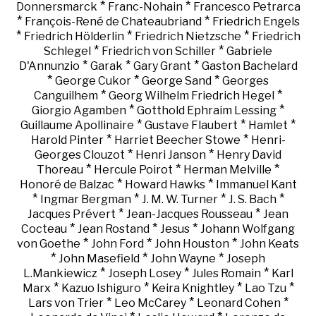
*
*
Donnersmarck
Franc-Nohain
Francesco Petrarca
*
*
François-René de Chateaubriand
Friedrich Engels
*
*
*
Friedrich Hölderlin
Friedrich Nietzsche
Friedrich
*
*
Schlegel
Friedrich von Schiller
Gabriele
*
*
*
D'Annunzio
Garak
Gary Grant
Gaston Bachelard
*
*
*
George Cukor
George Sand
Georges
*
*
Canguilhem
Georg Wilhelm Friedrich Hegel
*
*
Giorgio Agamben
Gotthold Ephraim Lessing
*
*
*
Guillaume Apollinaire
Gustave Flaubert
Hamlet
*
*
Harold Pinter
Harriet Beecher Stowe
Henri-
*
*
Georges Clouzot
Henri Janson
Henry David
*
*
*
Thoreau
Hercule Poirot
Herman Melville
*
*
Honoré de Balzac
Howard Hawks
Immanuel Kant
*
*
*
*
Ingmar Bergman
J. M. W. Turner
J. S. Bach
*
*
Jacques Prévert
Jean-Jacques Rousseau
Jean
*
*
*
Cocteau
Jean Rostand
Jesus
Johann Wolfgang
*
*
*
von Goethe
John Ford
John Houston
John Keats
*
*
*
John Masefield
John Wayne
Joseph
*
*
*
L.Mankiewicz
Joseph Losey
Jules Romain
Karl
*
*
*
*
Marx
Kazuo Ishiguro
Keira Knightley
Lao Tzu
*
*
*
Lars von Trier
Leo McCarey
Leonard Cohen