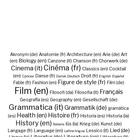
Akronym (de)
Anatomie (fr)
Architecture (en)
Arie (de)
Art
Biology (en)
(en)
Canzone (it)
Chanson (fr)
Chorwerk (de)
Cinéma (fr)
Cinema (it)
Classics (en)
Cocktail
(en)
Danse (fr)
Droit (fr)
Cрпски
Dansk
Deutsch
English
Español
Figure de style (fr)
Fable (fr)
Fashion (en)
Film (de)
Film (en)
Français
Filosofi (da)
Filosofia (it)
Geografía (es)
Geography (en)
Gesellschaft (de)
Grammatica (it)
Grammatik (de)
gramática
Health (en)
Histoire (fr)
(es)
Historia (es)
Historia (la)
History (en)
Iūs (la)
Krieg (de)
Kunst (de)
Italiano
Lied (de)
Langage (fr)
Language (en)
Lessico (it)
Latīna lingua
Literatur (de)
Literature (en)