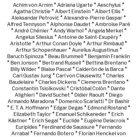
*
*
*
Achim von Arnim
Adriana Ugarte
Aeschylus
*
*
*
Agatha Christie
Albert Einstein
Albert Ellis
*
*
Aleksandar Petrović
Alexandre-Pierre Gaspar
*
*
Alfred Tennyson
Alphonse Daudet
Ambroise Paré
*
*
*
*
André Chénier
Andy Warhol
Angela Merkel
*
*
Angelus Silesius
Antoine de Saint-Exupéry
*
*
*
Aristotle
Arthur Conan Doyle
Arthur Rimbaud
*
*
Arthur Schopenhauer
Aurelius Augustinus
*
*
Baruch Spinoza
Beau Brummell
Benjamin Franklin
*
*
*
*
Ben Jonson
Bertrand Russell
Bettina Brentano
*
*
*
Billy Wilder
Blaise Pascal
Calderón de la Barca
*
*
Carl Gustav Jung
Carl von Clausewitz
Charles
*
*
*
Baudelaire
Charles Dickens
Clemens Brentano
*
*
Constantin Tsiolkovski
Cristóbal Colón
Dante
*
*
*
Alighieri
David Suchet
Didier Raoult
Diego
*
*
Armando Maradona
Domenico Scarlatti
Dr Bashir
*
*
*
*
E. T. A. Hoffmann
Edgar Degas
Edmond Rostand
*
*
Elizabeth Taylor
Emanuel Schikaneder
Erich
*
*
*
*
Kästner
Erich Segal
Euclide
Eugène Delacroix
*
*
Euripides
Ferdinand de Saussure
Fernando
*
*
Arrabal
Fernando Botero
Florian Henckel von