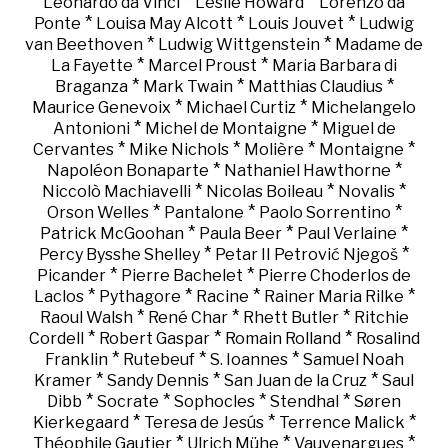
*
*
Leonardo da Vinci
Leslie Howard
Lorenzo da
*
*
*
Ponte
Louisa May Alcott
Louis Jouvet
Ludwig
*
*
van Beethoven
Ludwig Wittgenstein
Madame de
*
*
La Fayette
Marcel Proust
Maria Barbara di
*
*
*
Braganza
Mark Twain
Matthias Claudius
*
*
Maurice Genevoix
Michael Curtiz
Michelangelo
*
*
Antonioni
Michel de Montaigne
Miguel de
*
*
*
*
Cervantes
Mike Nichols
Molière
Montaigne
*
*
Napoléon Bonaparte
Nathaniel Hawthorne
*
*
*
Niccolò Machiavelli
Nicolas Boileau
Novalis
*
*
*
Orson Welles
Pantalone
Paolo Sorrentino
*
*
*
Patrick McGoohan
Paula Beer
Paul Verlaine
*
*
Percy Bysshe Shelley
Petar II Petrović Njegoš
*
*
Picander
Pierre Bachelet
Pierre Choderlos de
*
*
*
*
Laclos
Pythagore
Racine
Rainer Maria Rilke
*
*
*
Raoul Walsh
René Char
Rhett Butler
Ritchie
*
*
*
Cordell
Robert Gaspar
Romain Rolland
Rosalind
*
*
*
Franklin
Rutebeuf
S. Ioannes
Samuel Noah
*
*
*
Kramer
Sandy Dennis
San Juan de la Cruz
Saul
*
*
*
*
Dibb
Socrate
Sophocles
Stendhal
Søren
*
*
*
Kierkegaard
Teresa de Jesús
Terrence Malick
*
*
*
Théophile Gautier
Ulrich Mühe
Vauvenargues