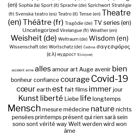
(en)
Sophia (la)
Sport (it)
Sprache (de)
Sprichwort
Stratégie
Theatre
(fr)
Svenska
teatro (es)
Teatro (it)
Tense (en)
(en)
Théâtre (fr)
TV series (en)
Tragödie (de)
Uncategorized
Virelangue (fr)
Weather (en)
Weisheit (de)
Wisdom (en)
Weltraum (de)
σαγεσφόρος
Wissenschaft (de)
Wortschatz (de)
Čeština
(ελ)
мудрост
Ἑλληνική
alles
bien
amour
art
Auge
avenir
accident
aime
Covid-19
courage
bonheur
confiance
cœur
est
immer
earth
fait
films
jour
Kunst
liberté
life
Liebe
longtemps
Mensch
nature
mesure
médecine
nichts
pensées
printemps
présent
qui
rien
sarà
sein
sono
sont
vérité
way
Welt
werden
wird
won
âme