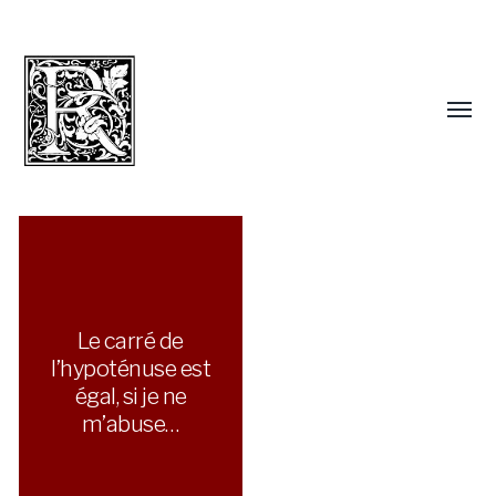
Le carré de
l’hypoténuse est
égal, si je ne
m’abuse…