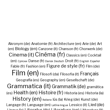
Akronym (de)
Anatomie (fr)
Architecture (en)
Arie (de)
Art
Biology (en)
(en)
Canzone (it)
Chanson (fr)
Chorwerk (de)
Cinéma (fr)
Cinema (it)
Classics (en)
Cocktail
(en)
Danse (fr)
Droit (fr)
Cрпски
Dansk
Deutsch
English
Español
Figure de style (fr)
Fable (fr)
Fashion (en)
Film (de)
Film (en)
Français
Filosofi (da)
Filosofia (it)
Geografía (es)
Geography (en)
Gesellschaft (de)
Grammatica (it)
Grammatik (de)
gramática
Health (en)
Histoire (fr)
(es)
Historia (es)
Historia (la)
History (en)
Iūs (la)
Krieg (de)
Kunst (de)
Italiano
Lied (de)
Langage (fr)
Language (en)
Lessico (it)
Latīna lingua
Literatur (de)
Literature (en)