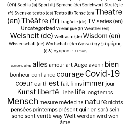
(en)
Sophia (la)
Sport (it)
Sprache (de)
Sprichwort
Stratégie
Theatre
(fr)
Svenska
teatro (es)
Teatro (it)
Tense (en)
(en)
Théâtre (fr)
TV series (en)
Tragödie (de)
Uncategorized
Virelangue (fr)
Weather (en)
Weisheit (de)
Wisdom (en)
Weltraum (de)
σαγεσφόρος
Wissenschaft (de)
Wortschatz (de)
Čeština
(ελ)
мудрост
Ἑλληνική
alles
bien
amour
art
Auge
avenir
accident
aime
Covid-19
courage
bonheur
confiance
cœur
est
immer
earth
fait
films
jour
Kunst
liberté
life
Liebe
longtemps
Mensch
nature
mesure
médecine
nichts
pensées
printemps
présent
qui
rien
sarà
sein
sono
sont
vérité
way
Welt
werden
wird
won
âme