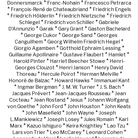
*
*
Donnersmarck
Franc-Nohain
Francesco Petrarca
*
*
François-René de Chateaubriand
Friedrich Engels
*
*
*
Friedrich Hölderlin
Friedrich Nietzsche
Friedrich
*
*
Schlegel
Friedrich von Schiller
Gabriele
*
*
*
D'Annunzio
Garak
Gary Grant
Gaston Bachelard
*
*
*
George Cukor
George Sand
Georges
*
*
Canguilhem
Georg Wilhelm Friedrich Hegel
*
*
Giorgio Agamben
Gotthold Ephraim Lessing
*
*
*
Guillaume Apollinaire
Gustave Flaubert
Hamlet
*
*
Harold Pinter
Harriet Beecher Stowe
Henri-
*
*
Georges Clouzot
Henri Janson
Henry David
*
*
*
Thoreau
Hercule Poirot
Herman Melville
*
*
Honoré de Balzac
Howard Hawks
Immanuel Kant
*
*
*
*
Ingmar Bergman
J. M. W. Turner
J. S. Bach
*
*
Jacques Prévert
Jean-Jacques Rousseau
Jean
*
*
*
Cocteau
Jean Rostand
Jesus
Johann Wolfgang
*
*
*
von Goethe
John Ford
John Houston
John Keats
*
*
*
John Masefield
John Wayne
Joseph
*
*
*
L.Mankiewicz
Joseph Losey
Jules Romain
Karl
*
*
*
*
Marx
Kazuo Ishiguro
Keira Knightley
Lao Tzu
*
*
*
Lars von Trier
Leo McCarey
Leonard Cohen