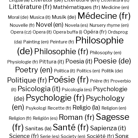
Lingua (la)
Litteratura (it)
Littérature (fr)
Mathématiques (fr)
Medicine (en)
Médecine (fr)
Musik (de)
Moral (de)
Musica (it)
Novel (en)
Nouvelle (fr)
Novela (es)
Nursery rhyme (en)
Opéra (fr)
Opera (cz)
Opera (it)
Opera buffa (i)
Ordsprog
Philosophie
(da)
Painting (en)
Peinture (fr)
(de)
Philosophie (fr)
Philosophy (en)
Poesie (de)
Poesia (it)
Pittura (it)
Physiologie (fr)
Poetry (en)
Politica (it)
Politics (en)
Politik (de)
Poésie (fr)
Politique (fr)
Prière (fr)
Proverbio
Psicologia (it)
Psychologie
(it)
Psicología (es)
Psychologie (fr)
Psychology
(de)
(en)
Religio (la)
Psykologi
Recette (fr)
Religion (en)
Sagesse
Roman (fr)
Religion (fr)
Religión (es)
(fr)
Santé (fr)
Sapienza (it)
Sanitas (la)
Science (fr)
Song
Société (fr)
Serie (es)
Society (en)