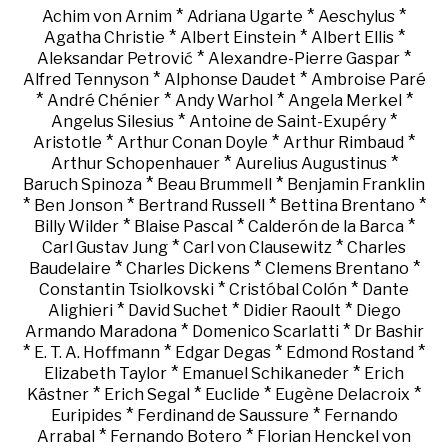
*
*
*
Achim von Arnim
Adriana Ugarte
Aeschylus
*
*
*
Agatha Christie
Albert Einstein
Albert Ellis
*
*
Aleksandar Petrović
Alexandre-Pierre Gaspar
*
*
Alfred Tennyson
Alphonse Daudet
Ambroise Paré
*
*
*
*
André Chénier
Andy Warhol
Angela Merkel
*
*
Angelus Silesius
Antoine de Saint-Exupéry
*
*
*
Aristotle
Arthur Conan Doyle
Arthur Rimbaud
*
*
Arthur Schopenhauer
Aurelius Augustinus
*
*
Baruch Spinoza
Beau Brummell
Benjamin Franklin
*
*
*
*
Ben Jonson
Bertrand Russell
Bettina Brentano
*
*
*
Billy Wilder
Blaise Pascal
Calderón de la Barca
*
*
Carl Gustav Jung
Carl von Clausewitz
Charles
*
*
*
Baudelaire
Charles Dickens
Clemens Brentano
*
*
Constantin Tsiolkovski
Cristóbal Colón
Dante
*
*
*
Alighieri
David Suchet
Didier Raoult
Diego
*
*
Armando Maradona
Domenico Scarlatti
Dr Bashir
*
*
*
*
E. T. A. Hoffmann
Edgar Degas
Edmond Rostand
*
*
Elizabeth Taylor
Emanuel Schikaneder
Erich
*
*
*
*
Kästner
Erich Segal
Euclide
Eugène Delacroix
*
*
Euripides
Ferdinand de Saussure
Fernando
*
*
Arrabal
Fernando Botero
Florian Henckel von