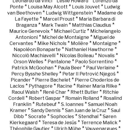
*
*
Leonardo da Vinci
Leslie Howard
Lorenzo da
*
*
*
Ponte
Louisa May Alcott
Louis Jouvet
Ludwig
*
*
van Beethoven
Ludwig Wittgenstein
Madame de
*
*
La Fayette
Marcel Proust
Maria Barbara di
*
*
*
Braganza
Mark Twain
Matthias Claudius
*
*
Maurice Genevoix
Michael Curtiz
Michelangelo
*
*
Antonioni
Michel de Montaigne
Miguel de
*
*
*
*
Cervantes
Mike Nichols
Molière
Montaigne
*
*
Napoléon Bonaparte
Nathaniel Hawthorne
*
*
*
Niccolò Machiavelli
Nicolas Boileau
Novalis
*
*
*
Orson Welles
Pantalone
Paolo Sorrentino
*
*
*
Patrick McGoohan
Paula Beer
Paul Verlaine
*
*
Percy Bysshe Shelley
Petar II Petrović Njegoš
*
*
Picander
Pierre Bachelet
Pierre Choderlos de
*
*
*
*
Laclos
Pythagore
Racine
Rainer Maria Rilke
*
*
*
Raoul Walsh
René Char
Rhett Butler
Ritchie
*
*
*
Cordell
Robert Gaspar
Romain Rolland
Rosalind
*
*
*
Franklin
Rutebeuf
S. Ioannes
Samuel Noah
*
*
*
Kramer
Sandy Dennis
San Juan de la Cruz
Saul
*
*
*
*
Dibb
Socrate
Sophocles
Stendhal
Søren
*
*
*
Kierkegaard
Teresa de Jesús
Terrence Malick
*
*
*
Théophile Gautier
Ulrich Mühe
Vauvenargues