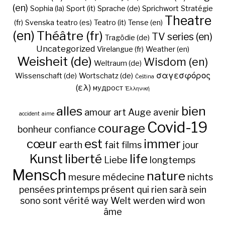
(en)
Sophia (la)
Sport (it)
Sprache (de)
Sprichwort
Stratégie
Theatre
(fr)
Svenska
teatro (es)
Teatro (it)
Tense (en)
(en)
Théâtre (fr)
TV series (en)
Tragödie (de)
Uncategorized
Virelangue (fr)
Weather (en)
Weisheit (de)
Wisdom (en)
Weltraum (de)
σαγεσφόρος
Wissenschaft (de)
Wortschatz (de)
Čeština
(ελ)
мудрост
Ἑλληνική
alles
bien
amour
art
Auge
avenir
accident
aime
Covid-19
courage
bonheur
confiance
cœur
est
immer
earth
fait
films
jour
Kunst
liberté
life
Liebe
longtemps
Mensch
nature
mesure
médecine
nichts
pensées
printemps
présent
qui
rien
sarà
sein
sono
sont
vérité
way
Welt
werden
wird
won
âme