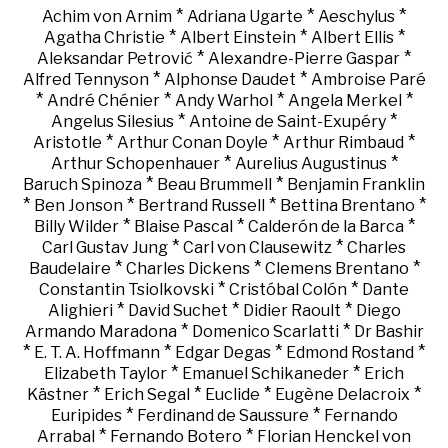
*
*
*
Achim von Arnim
Adriana Ugarte
Aeschylus
*
*
*
Agatha Christie
Albert Einstein
Albert Ellis
*
*
Aleksandar Petrović
Alexandre-Pierre Gaspar
*
*
Alfred Tennyson
Alphonse Daudet
Ambroise Paré
*
*
*
*
André Chénier
Andy Warhol
Angela Merkel
*
*
Angelus Silesius
Antoine de Saint-Exupéry
*
*
*
Aristotle
Arthur Conan Doyle
Arthur Rimbaud
*
*
Arthur Schopenhauer
Aurelius Augustinus
*
*
Baruch Spinoza
Beau Brummell
Benjamin Franklin
*
*
*
*
Ben Jonson
Bertrand Russell
Bettina Brentano
*
*
*
Billy Wilder
Blaise Pascal
Calderón de la Barca
*
*
Carl Gustav Jung
Carl von Clausewitz
Charles
*
*
*
Baudelaire
Charles Dickens
Clemens Brentano
*
*
Constantin Tsiolkovski
Cristóbal Colón
Dante
*
*
*
Alighieri
David Suchet
Didier Raoult
Diego
*
*
Armando Maradona
Domenico Scarlatti
Dr Bashir
*
*
*
*
E. T. A. Hoffmann
Edgar Degas
Edmond Rostand
*
*
Elizabeth Taylor
Emanuel Schikaneder
Erich
*
*
*
*
Kästner
Erich Segal
Euclide
Eugène Delacroix
*
*
Euripides
Ferdinand de Saussure
Fernando
*
*
Arrabal
Fernando Botero
Florian Henckel von