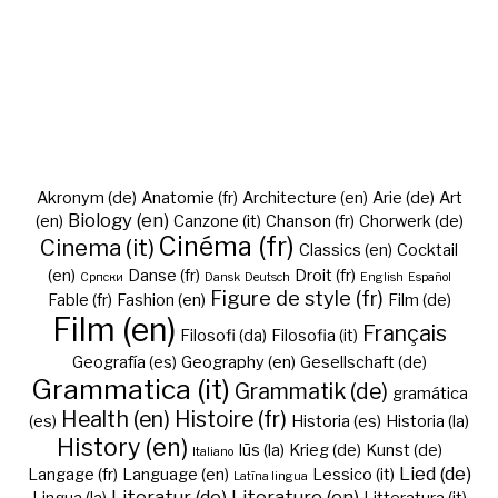
Akronym (de)
Anatomie (fr)
Architecture (en)
Arie (de)
Art
Biology (en)
(en)
Canzone (it)
Chanson (fr)
Chorwerk (de)
Cinéma (fr)
Cinema (it)
Classics (en)
Cocktail
(en)
Danse (fr)
Droit (fr)
Cрпски
Dansk
Deutsch
English
Español
Figure de style (fr)
Fable (fr)
Fashion (en)
Film (de)
Film (en)
Français
Filosofi (da)
Filosofia (it)
Geografía (es)
Geography (en)
Gesellschaft (de)
Grammatica (it)
Grammatik (de)
gramática
Health (en)
Histoire (fr)
(es)
Historia (es)
Historia (la)
History (en)
Iūs (la)
Krieg (de)
Kunst (de)
Italiano
Lied (de)
Langage (fr)
Language (en)
Lessico (it)
Latīna lingua
Literatur (de)
Literature (en)