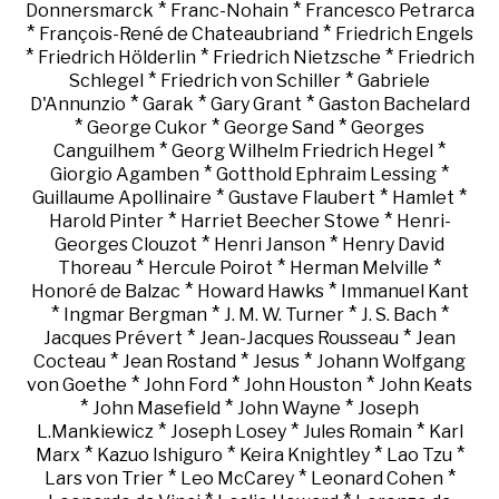
*
*
Donnersmarck
Franc-Nohain
Francesco Petrarca
*
*
François-René de Chateaubriand
Friedrich Engels
*
*
*
Friedrich Hölderlin
Friedrich Nietzsche
Friedrich
*
*
Schlegel
Friedrich von Schiller
Gabriele
*
*
*
D'Annunzio
Garak
Gary Grant
Gaston Bachelard
*
*
*
George Cukor
George Sand
Georges
*
*
Canguilhem
Georg Wilhelm Friedrich Hegel
*
*
Giorgio Agamben
Gotthold Ephraim Lessing
*
*
*
Guillaume Apollinaire
Gustave Flaubert
Hamlet
*
*
Harold Pinter
Harriet Beecher Stowe
Henri-
*
*
Georges Clouzot
Henri Janson
Henry David
*
*
*
Thoreau
Hercule Poirot
Herman Melville
*
*
Honoré de Balzac
Howard Hawks
Immanuel Kant
*
*
*
*
Ingmar Bergman
J. M. W. Turner
J. S. Bach
*
*
Jacques Prévert
Jean-Jacques Rousseau
Jean
*
*
*
Cocteau
Jean Rostand
Jesus
Johann Wolfgang
*
*
*
von Goethe
John Ford
John Houston
John Keats
*
*
*
John Masefield
John Wayne
Joseph
*
*
*
L.Mankiewicz
Joseph Losey
Jules Romain
Karl
*
*
*
*
Marx
Kazuo Ishiguro
Keira Knightley
Lao Tzu
*
*
*
Lars von Trier
Leo McCarey
Leonard Cohen