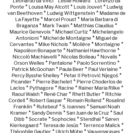
*
*
Leonardo da Vinci
Leslie Howard
Lorenzo da
*
*
*
Ponte
Louisa May Alcott
Louis Jouvet
Ludwig
*
*
van Beethoven
Ludwig Wittgenstein
Madame de
*
*
La Fayette
Marcel Proust
Maria Barbara di
*
*
*
Braganza
Mark Twain
Matthias Claudius
*
*
Maurice Genevoix
Michael Curtiz
Michelangelo
*
*
Antonioni
Michel de Montaigne
Miguel de
*
*
*
*
Cervantes
Mike Nichols
Molière
Montaigne
*
*
Napoléon Bonaparte
Nathaniel Hawthorne
*
*
*
Niccolò Machiavelli
Nicolas Boileau
Novalis
*
*
*
Orson Welles
Pantalone
Paolo Sorrentino
*
*
*
Patrick McGoohan
Paula Beer
Paul Verlaine
*
*
Percy Bysshe Shelley
Petar II Petrović Njegoš
*
*
Picander
Pierre Bachelet
Pierre Choderlos de
*
*
*
*
Laclos
Pythagore
Racine
Rainer Maria Rilke
*
*
*
Raoul Walsh
René Char
Rhett Butler
Ritchie
*
*
*
Cordell
Robert Gaspar
Romain Rolland
Rosalind
*
*
*
Franklin
Rutebeuf
S. Ioannes
Samuel Noah
*
*
*
Kramer
Sandy Dennis
San Juan de la Cruz
Saul
*
*
*
*
Dibb
Socrate
Sophocles
Stendhal
Søren
*
*
*
Kierkegaard
Teresa de Jesús
Terrence Malick
*
*
*
Théophile Gautier
Ulrich Mühe
Vauvenargues