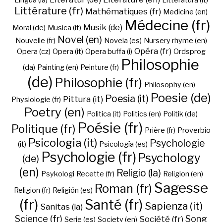
Lingua (la)
Litteratura (it)
Littérature (fr)
Mathématiques (fr)
Medicine (en)
Médecine (fr)
Musik (de)
Moral (de)
Musica (it)
Novel (en)
Nouvelle (fr)
Novela (es)
Nursery rhyme (en)
Opéra (fr)
Opera (cz)
Opera (it)
Opera buffa (i)
Ordsprog
Philosophie
(da)
Painting (en)
Peinture (fr)
(de)
Philosophie (fr)
Philosophy (en)
Poesie (de)
Poesia (it)
Pittura (it)
Physiologie (fr)
Poetry (en)
Politica (it)
Politics (en)
Politik (de)
Poésie (fr)
Politique (fr)
Prière (fr)
Proverbio
Psicologia (it)
Psychologie
(it)
Psicología (es)
Psychologie (fr)
Psychology
(de)
(en)
Religio (la)
Psykologi
Recette (fr)
Religion (en)
Sagesse
Roman (fr)
Religion (fr)
Religión (es)
(fr)
Santé (fr)
Sapienza (it)
Sanitas (la)
Science (fr)
Song
Société (fr)
Serie (es)
Society (en)