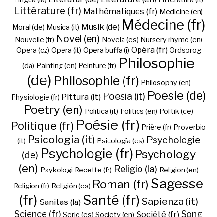
Lingua (la)
Litteratura (it)
Littérature (fr)
Mathématiques (fr)
Medicine (en)
Médecine (fr)
Musik (de)
Moral (de)
Musica (it)
Novel (en)
Nouvelle (fr)
Novela (es)
Nursery rhyme (en)
Opéra (fr)
Opera (cz)
Opera (it)
Opera buffa (i)
Ordsprog
Philosophie
(da)
Painting (en)
Peinture (fr)
(de)
Philosophie (fr)
Philosophy (en)
Poesie (de)
Poesia (it)
Pittura (it)
Physiologie (fr)
Poetry (en)
Politica (it)
Politics (en)
Politik (de)
Poésie (fr)
Politique (fr)
Prière (fr)
Proverbio
Psicologia (it)
Psychologie
(it)
Psicología (es)
Psychologie (fr)
Psychology
(de)
(en)
Religio (la)
Psykologi
Recette (fr)
Religion (en)
Sagesse
Roman (fr)
Religion (fr)
Religión (es)
(fr)
Santé (fr)
Sapienza (it)
Sanitas (la)
Science (fr)
Song
Société (fr)
Serie (es)
Society (en)