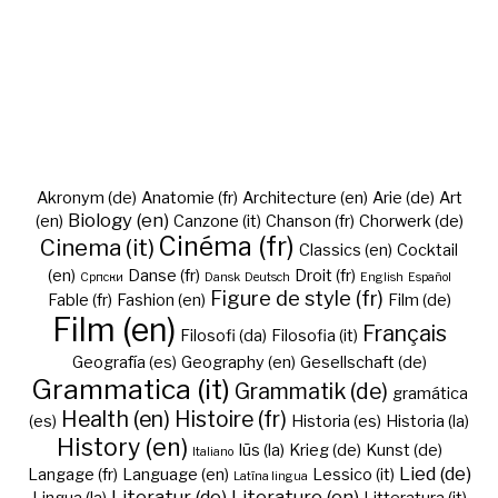
Akronym (de)
Anatomie (fr)
Architecture (en)
Arie (de)
Art
Biology (en)
(en)
Canzone (it)
Chanson (fr)
Chorwerk (de)
Cinéma (fr)
Cinema (it)
Classics (en)
Cocktail
(en)
Danse (fr)
Droit (fr)
Cрпски
Dansk
Deutsch
English
Español
Figure de style (fr)
Fable (fr)
Fashion (en)
Film (de)
Film (en)
Français
Filosofi (da)
Filosofia (it)
Geografía (es)
Geography (en)
Gesellschaft (de)
Grammatica (it)
Grammatik (de)
gramática
Health (en)
Histoire (fr)
(es)
Historia (es)
Historia (la)
History (en)
Iūs (la)
Krieg (de)
Kunst (de)
Italiano
Lied (de)
Langage (fr)
Language (en)
Lessico (it)
Latīna lingua
Literatur (de)
Literature (en)