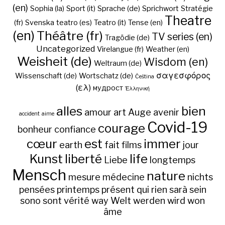
(en)
Sophia (la)
Sport (it)
Sprache (de)
Sprichwort
Stratégie
Theatre
(fr)
Svenska
teatro (es)
Teatro (it)
Tense (en)
(en)
Théâtre (fr)
TV series (en)
Tragödie (de)
Uncategorized
Virelangue (fr)
Weather (en)
Weisheit (de)
Wisdom (en)
Weltraum (de)
σαγεσφόρος
Wissenschaft (de)
Wortschatz (de)
Čeština
(ελ)
мудрост
Ἑλληνική
alles
bien
amour
art
Auge
avenir
accident
aime
Covid-19
courage
bonheur
confiance
cœur
est
immer
earth
fait
films
jour
Kunst
liberté
life
Liebe
longtemps
Mensch
nature
mesure
médecine
nichts
pensées
printemps
présent
qui
rien
sarà
sein
sono
sont
vérité
way
Welt
werden
wird
won
âme