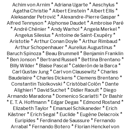
*
*
*
Achim von Arnim
Adriana Ugarte
Aeschylus
*
*
*
Agatha Christie
Albert Einstein
Albert Ellis
*
*
Aleksandar Petrović
Alexandre-Pierre Gaspar
*
*
Alfred Tennyson
Alphonse Daudet
Ambroise Paré
*
*
*
*
André Chénier
Andy Warhol
Angela Merkel
*
*
Angelus Silesius
Antoine de Saint-Exupéry
*
*
*
Aristotle
Arthur Conan Doyle
Arthur Rimbaud
*
*
Arthur Schopenhauer
Aurelius Augustinus
*
*
Baruch Spinoza
Beau Brummell
Benjamin Franklin
*
*
*
*
Ben Jonson
Bertrand Russell
Bettina Brentano
*
*
*
Billy Wilder
Blaise Pascal
Calderón de la Barca
*
*
Carl Gustav Jung
Carl von Clausewitz
Charles
*
*
*
Baudelaire
Charles Dickens
Clemens Brentano
*
*
Constantin Tsiolkovski
Cristóbal Colón
Dante
*
*
*
Alighieri
David Suchet
Didier Raoult
Diego
*
*
Armando Maradona
Domenico Scarlatti
Dr Bashir
*
*
*
*
E. T. A. Hoffmann
Edgar Degas
Edmond Rostand
*
*
Elizabeth Taylor
Emanuel Schikaneder
Erich
*
*
*
*
Kästner
Erich Segal
Euclide
Eugène Delacroix
*
*
Euripides
Ferdinand de Saussure
Fernando
*
*
Arrabal
Fernando Botero
Florian Henckel von