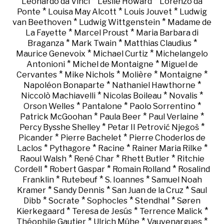
*
*
Leonardo da Vinci
Leslie Howard
Lorenzo da
*
*
*
Ponte
Louisa May Alcott
Louis Jouvet
Ludwig
*
*
van Beethoven
Ludwig Wittgenstein
Madame de
*
*
La Fayette
Marcel Proust
Maria Barbara di
*
*
*
Braganza
Mark Twain
Matthias Claudius
*
*
Maurice Genevoix
Michael Curtiz
Michelangelo
*
*
Antonioni
Michel de Montaigne
Miguel de
*
*
*
*
Cervantes
Mike Nichols
Molière
Montaigne
*
*
Napoléon Bonaparte
Nathaniel Hawthorne
*
*
*
Niccolò Machiavelli
Nicolas Boileau
Novalis
*
*
*
Orson Welles
Pantalone
Paolo Sorrentino
*
*
*
Patrick McGoohan
Paula Beer
Paul Verlaine
*
*
Percy Bysshe Shelley
Petar II Petrović Njegoš
*
*
Picander
Pierre Bachelet
Pierre Choderlos de
*
*
*
*
Laclos
Pythagore
Racine
Rainer Maria Rilke
*
*
*
Raoul Walsh
René Char
Rhett Butler
Ritchie
*
*
*
Cordell
Robert Gaspar
Romain Rolland
Rosalind
*
*
*
Franklin
Rutebeuf
S. Ioannes
Samuel Noah
*
*
*
Kramer
Sandy Dennis
San Juan de la Cruz
Saul
*
*
*
*
Dibb
Socrate
Sophocles
Stendhal
Søren
*
*
*
Kierkegaard
Teresa de Jesús
Terrence Malick
*
*
*
Théophile Gautier
Ulrich Mühe
Vauvenargues