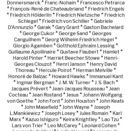
*
*
Donnersmarck
Franc-Nohain
Francesco Petrarca
*
*
François-René de Chateaubriand
Friedrich Engels
*
*
*
Friedrich Hölderlin
Friedrich Nietzsche
Friedrich
*
*
Schlegel
Friedrich von Schiller
Gabriele
*
*
*
D'Annunzio
Garak
Gary Grant
Gaston Bachelard
*
*
*
George Cukor
George Sand
Georges
*
*
Canguilhem
Georg Wilhelm Friedrich Hegel
*
*
Giorgio Agamben
Gotthold Ephraim Lessing
*
*
*
Guillaume Apollinaire
Gustave Flaubert
Hamlet
*
*
Harold Pinter
Harriet Beecher Stowe
Henri-
*
*
Georges Clouzot
Henri Janson
Henry David
*
*
*
Thoreau
Hercule Poirot
Herman Melville
*
*
Honoré de Balzac
Howard Hawks
Immanuel Kant
*
*
*
*
Ingmar Bergman
J. M. W. Turner
J. S. Bach
*
*
Jacques Prévert
Jean-Jacques Rousseau
Jean
*
*
*
Cocteau
Jean Rostand
Jesus
Johann Wolfgang
*
*
*
von Goethe
John Ford
John Houston
John Keats
*
*
*
John Masefield
John Wayne
Joseph
*
*
*
L.Mankiewicz
Joseph Losey
Jules Romain
Karl
*
*
*
*
Marx
Kazuo Ishiguro
Keira Knightley
Lao Tzu
*
*
*
Lars von Trier
Leo McCarey
Leonard Cohen