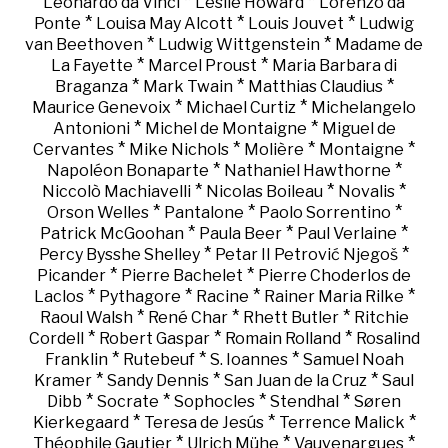
*
*
Leonardo da Vinci
Leslie Howard
Lorenzo da
*
*
*
Ponte
Louisa May Alcott
Louis Jouvet
Ludwig
*
*
van Beethoven
Ludwig Wittgenstein
Madame de
*
*
La Fayette
Marcel Proust
Maria Barbara di
*
*
*
Braganza
Mark Twain
Matthias Claudius
*
*
Maurice Genevoix
Michael Curtiz
Michelangelo
*
*
Antonioni
Michel de Montaigne
Miguel de
*
*
*
*
Cervantes
Mike Nichols
Molière
Montaigne
*
*
Napoléon Bonaparte
Nathaniel Hawthorne
*
*
*
Niccolò Machiavelli
Nicolas Boileau
Novalis
*
*
*
Orson Welles
Pantalone
Paolo Sorrentino
*
*
*
Patrick McGoohan
Paula Beer
Paul Verlaine
*
*
Percy Bysshe Shelley
Petar II Petrović Njegoš
*
*
Picander
Pierre Bachelet
Pierre Choderlos de
*
*
*
*
Laclos
Pythagore
Racine
Rainer Maria Rilke
*
*
*
Raoul Walsh
René Char
Rhett Butler
Ritchie
*
*
*
Cordell
Robert Gaspar
Romain Rolland
Rosalind
*
*
*
Franklin
Rutebeuf
S. Ioannes
Samuel Noah
*
*
*
Kramer
Sandy Dennis
San Juan de la Cruz
Saul
*
*
*
*
Dibb
Socrate
Sophocles
Stendhal
Søren
*
*
*
Kierkegaard
Teresa de Jesús
Terrence Malick
*
*
*
Théophile Gautier
Ulrich Mühe
Vauvenargues