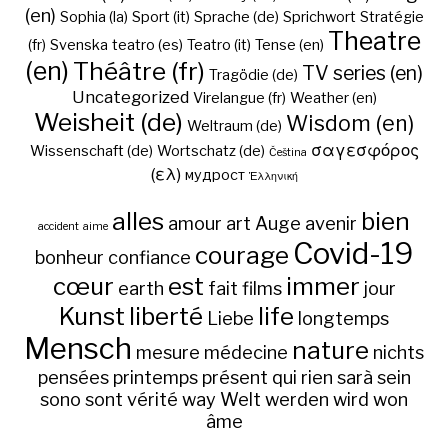
(en)
Sophia (la)
Sport (it)
Sprache (de)
Sprichwort
Stratégie
Theatre
(fr)
Svenska
teatro (es)
Teatro (it)
Tense (en)
(en)
Théâtre (fr)
TV series (en)
Tragödie (de)
Uncategorized
Virelangue (fr)
Weather (en)
Weisheit (de)
Wisdom (en)
Weltraum (de)
σαγεσφόρος
Wissenschaft (de)
Wortschatz (de)
Čeština
(ελ)
мудрост
Ἑλληνική
alles
bien
amour
art
Auge
avenir
accident
aime
Covid-19
courage
bonheur
confiance
cœur
est
immer
earth
fait
films
jour
Kunst
liberté
life
Liebe
longtemps
Mensch
nature
mesure
médecine
nichts
pensées
printemps
présent
qui
rien
sarà
sein
sono
sont
vérité
way
Welt
werden
wird
won
âme