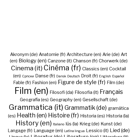
Akronym (de)
Anatomie (fr)
Architecture (en)
Arie (de)
Art
Biology (en)
(en)
Canzone (it)
Chanson (fr)
Chorwerk (de)
Cinéma (fr)
Cinema (it)
Classics (en)
Cocktail
(en)
Danse (fr)
Droit (fr)
Cрпски
Dansk
Deutsch
English
Español
Figure de style (fr)
Fable (fr)
Fashion (en)
Film (de)
Film (en)
Français
Filosofi (da)
Filosofia (it)
Geografía (es)
Geography (en)
Gesellschaft (de)
Grammatica (it)
Grammatik (de)
gramática
Health (en)
Histoire (fr)
(es)
Historia (es)
Historia (la)
History (en)
Iūs (la)
Krieg (de)
Kunst (de)
Italiano
Lied (de)
Langage (fr)
Language (en)
Lessico (it)
Latīna lingua
Literatur (de)
Literature (en)