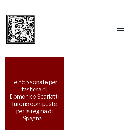
Le 555 sonate per
tastiera di
Domenico Scarlatti
furono composte
per la regina di
Spagna…