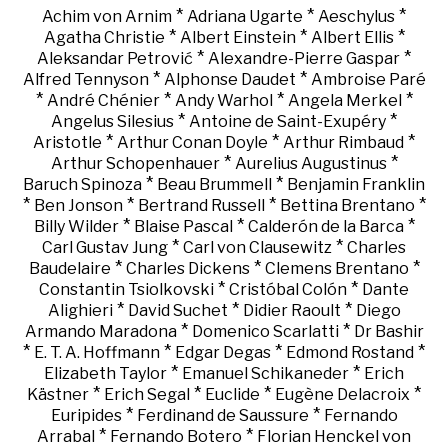
*
*
*
Achim von Arnim
Adriana Ugarte
Aeschylus
*
*
*
Agatha Christie
Albert Einstein
Albert Ellis
*
*
Aleksandar Petrović
Alexandre-Pierre Gaspar
*
*
Alfred Tennyson
Alphonse Daudet
Ambroise Paré
*
*
*
*
André Chénier
Andy Warhol
Angela Merkel
*
*
Angelus Silesius
Antoine de Saint-Exupéry
*
*
*
Aristotle
Arthur Conan Doyle
Arthur Rimbaud
*
*
Arthur Schopenhauer
Aurelius Augustinus
*
*
Baruch Spinoza
Beau Brummell
Benjamin Franklin
*
*
*
*
Ben Jonson
Bertrand Russell
Bettina Brentano
*
*
*
Billy Wilder
Blaise Pascal
Calderón de la Barca
*
*
Carl Gustav Jung
Carl von Clausewitz
Charles
*
*
*
Baudelaire
Charles Dickens
Clemens Brentano
*
*
Constantin Tsiolkovski
Cristóbal Colón
Dante
*
*
*
Alighieri
David Suchet
Didier Raoult
Diego
*
*
Armando Maradona
Domenico Scarlatti
Dr Bashir
*
*
*
*
E. T. A. Hoffmann
Edgar Degas
Edmond Rostand
*
*
Elizabeth Taylor
Emanuel Schikaneder
Erich
*
*
*
*
Kästner
Erich Segal
Euclide
Eugène Delacroix
*
*
Euripides
Ferdinand de Saussure
Fernando
*
*
Arrabal
Fernando Botero
Florian Henckel von