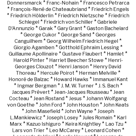
*
*
Donnersmarck
Franc-Nohain
Francesco Petrarca
*
*
François-René de Chateaubriand
Friedrich Engels
*
*
*
Friedrich Hölderlin
Friedrich Nietzsche
Friedrich
*
*
Schlegel
Friedrich von Schiller
Gabriele
*
*
*
D'Annunzio
Garak
Gary Grant
Gaston Bachelard
*
*
*
George Cukor
George Sand
Georges
*
*
Canguilhem
Georg Wilhelm Friedrich Hegel
*
*
Giorgio Agamben
Gotthold Ephraim Lessing
*
*
*
Guillaume Apollinaire
Gustave Flaubert
Hamlet
*
*
Harold Pinter
Harriet Beecher Stowe
Henri-
*
*
Georges Clouzot
Henri Janson
Henry David
*
*
*
Thoreau
Hercule Poirot
Herman Melville
*
*
Honoré de Balzac
Howard Hawks
Immanuel Kant
*
*
*
*
Ingmar Bergman
J. M. W. Turner
J. S. Bach
*
*
Jacques Prévert
Jean-Jacques Rousseau
Jean
*
*
*
Cocteau
Jean Rostand
Jesus
Johann Wolfgang
*
*
*
von Goethe
John Ford
John Houston
John Keats
*
*
*
John Masefield
John Wayne
Joseph
*
*
*
L.Mankiewicz
Joseph Losey
Jules Romain
Karl
*
*
*
*
Marx
Kazuo Ishiguro
Keira Knightley
Lao Tzu
*
*
*
Lars von Trier
Leo McCarey
Leonard Cohen