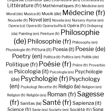
Lingua (la)
Litteratura (it)
Littérature (fr)
Mathématiques (fr)
Medicine (en)
Médecine (fr)
Musik (de)
Moral (de)
Musica (it)
Novel (en)
Nouvelle (fr)
Novela (es)
Nursery rhyme (en)
Opéra (fr)
Opera (cz)
Opera (it)
Opera buffa (i)
Ordsprog
Philosophie
(da)
Painting (en)
Peinture (fr)
(de)
Philosophie (fr)
Philosophy (en)
Poesie (de)
Poesia (it)
Pittura (it)
Physiologie (fr)
Poetry (en)
Politica (it)
Politics (en)
Politik (de)
Poésie (fr)
Politique (fr)
Prière (fr)
Proverbio
Psicologia (it)
Psychologie
(it)
Psicología (es)
Psychologie (fr)
Psychology
(de)
(en)
Religio (la)
Psykologi
Recette (fr)
Religion (en)
Sagesse
Roman (fr)
Religion (fr)
Religión (es)
(fr)
Santé (fr)
Sapienza (it)
Sanitas (la)
Science (fr)
Song
Société (fr)
Serie (es)
Society (en)