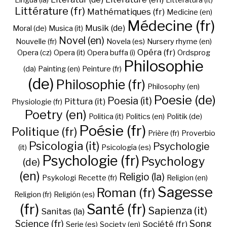
Lingua (la)
Litteratura (it)
Littérature (fr)
Mathématiques (fr)
Medicine (en)
Médecine (fr)
Musik (de)
Moral (de)
Musica (it)
Novel (en)
Nouvelle (fr)
Novela (es)
Nursery rhyme (en)
Opéra (fr)
Opera (cz)
Opera (it)
Opera buffa (i)
Ordsprog
Philosophie
(da)
Painting (en)
Peinture (fr)
(de)
Philosophie (fr)
Philosophy (en)
Poesie (de)
Poesia (it)
Pittura (it)
Physiologie (fr)
Poetry (en)
Politica (it)
Politics (en)
Politik (de)
Poésie (fr)
Politique (fr)
Prière (fr)
Proverbio
Psicologia (it)
Psychologie
(it)
Psicología (es)
Psychologie (fr)
Psychology
(de)
(en)
Religio (la)
Psykologi
Recette (fr)
Religion (en)
Sagesse
Roman (fr)
Religion (fr)
Religión (es)
(fr)
Santé (fr)
Sapienza (it)
Sanitas (la)
Science (fr)
Song
Société (fr)
Serie (es)
Society (en)