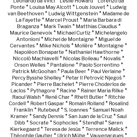
*
*
Leonardo da Vinci
Leslie Howard
Lorenzo da
*
*
*
Ponte
Louisa May Alcott
Louis Jouvet
Ludwig
*
*
van Beethoven
Ludwig Wittgenstein
Madame de
*
*
La Fayette
Marcel Proust
Maria Barbara di
*
*
*
Braganza
Mark Twain
Matthias Claudius
*
*
Maurice Genevoix
Michael Curtiz
Michelangelo
*
*
Antonioni
Michel de Montaigne
Miguel de
*
*
*
*
Cervantes
Mike Nichols
Molière
Montaigne
*
*
Napoléon Bonaparte
Nathaniel Hawthorne
*
*
*
Niccolò Machiavelli
Nicolas Boileau
Novalis
*
*
*
Orson Welles
Pantalone
Paolo Sorrentino
*
*
*
Patrick McGoohan
Paula Beer
Paul Verlaine
*
*
Percy Bysshe Shelley
Petar II Petrović Njegoš
*
*
Picander
Pierre Bachelet
Pierre Choderlos de
*
*
*
*
Laclos
Pythagore
Racine
Rainer Maria Rilke
*
*
*
Raoul Walsh
René Char
Rhett Butler
Ritchie
*
*
*
Cordell
Robert Gaspar
Romain Rolland
Rosalind
*
*
*
Franklin
Rutebeuf
S. Ioannes
Samuel Noah
*
*
*
Kramer
Sandy Dennis
San Juan de la Cruz
Saul
*
*
*
*
Dibb
Socrate
Sophocles
Stendhal
Søren
*
*
*
Kierkegaard
Teresa de Jesús
Terrence Malick
*
*
*
Théophile Gautier
Ulrich Mühe
Vauvenargues