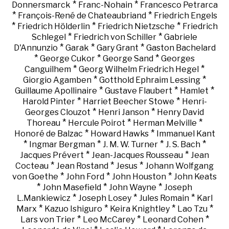
*
*
Donnersmarck
Franc-Nohain
Francesco Petrarca
*
*
François-René de Chateaubriand
Friedrich Engels
*
*
*
Friedrich Hölderlin
Friedrich Nietzsche
Friedrich
*
*
Schlegel
Friedrich von Schiller
Gabriele
*
*
*
D'Annunzio
Garak
Gary Grant
Gaston Bachelard
*
*
*
George Cukor
George Sand
Georges
*
*
Canguilhem
Georg Wilhelm Friedrich Hegel
*
*
Giorgio Agamben
Gotthold Ephraim Lessing
*
*
*
Guillaume Apollinaire
Gustave Flaubert
Hamlet
*
*
Harold Pinter
Harriet Beecher Stowe
Henri-
*
*
Georges Clouzot
Henri Janson
Henry David
*
*
*
Thoreau
Hercule Poirot
Herman Melville
*
*
Honoré de Balzac
Howard Hawks
Immanuel Kant
*
*
*
*
Ingmar Bergman
J. M. W. Turner
J. S. Bach
*
*
Jacques Prévert
Jean-Jacques Rousseau
Jean
*
*
*
Cocteau
Jean Rostand
Jesus
Johann Wolfgang
*
*
*
von Goethe
John Ford
John Houston
John Keats
*
*
*
John Masefield
John Wayne
Joseph
*
*
*
L.Mankiewicz
Joseph Losey
Jules Romain
Karl
*
*
*
*
Marx
Kazuo Ishiguro
Keira Knightley
Lao Tzu
*
*
*
Lars von Trier
Leo McCarey
Leonard Cohen