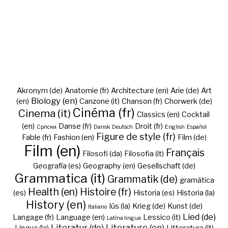
Akronym (de)
Anatomie (fr)
Architecture (en)
Arie (de)
Art
Biology (en)
(en)
Canzone (it)
Chanson (fr)
Chorwerk (de)
Cinéma (fr)
Cinema (it)
Classics (en)
Cocktail
(en)
Danse (fr)
Droit (fr)
Cрпски
Dansk
Deutsch
English
Español
Figure de style (fr)
Fable (fr)
Fashion (en)
Film (de)
Film (en)
Français
Filosofi (da)
Filosofia (it)
Geografía (es)
Geography (en)
Gesellschaft (de)
Grammatica (it)
Grammatik (de)
gramática
Health (en)
Histoire (fr)
(es)
Historia (es)
Historia (la)
History (en)
Iūs (la)
Krieg (de)
Kunst (de)
Italiano
Lied (de)
Langage (fr)
Language (en)
Lessico (it)
Latīna lingua
Literatur (de)
Literature (en)