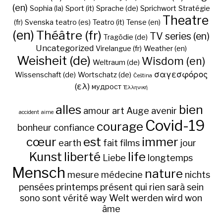
(en)
Sophia (la)
Sport (it)
Sprache (de)
Sprichwort
Stratégie
Theatre
(fr)
Svenska
teatro (es)
Teatro (it)
Tense (en)
(en)
Théâtre (fr)
TV series (en)
Tragödie (de)
Uncategorized
Virelangue (fr)
Weather (en)
Weisheit (de)
Wisdom (en)
Weltraum (de)
σαγεσφόρος
Wissenschaft (de)
Wortschatz (de)
Čeština
(ελ)
мудрост
Ἑλληνική
alles
bien
amour
art
Auge
avenir
accident
aime
Covid-19
courage
bonheur
confiance
cœur
est
immer
earth
fait
films
jour
Kunst
liberté
life
Liebe
longtemps
Mensch
nature
mesure
médecine
nichts
pensées
printemps
présent
qui
rien
sarà
sein
sono
sont
vérité
way
Welt
werden
wird
won
âme