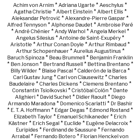
*
*
*
Achim von Arnim
Adriana Ugarte
Aeschylus
*
*
*
Agatha Christie
Albert Einstein
Albert Ellis
*
*
Aleksandar Petrović
Alexandre-Pierre Gaspar
*
*
Alfred Tennyson
Alphonse Daudet
Ambroise Paré
*
*
*
*
André Chénier
Andy Warhol
Angela Merkel
*
*
Angelus Silesius
Antoine de Saint-Exupéry
*
*
*
Aristotle
Arthur Conan Doyle
Arthur Rimbaud
*
*
Arthur Schopenhauer
Aurelius Augustinus
*
*
Baruch Spinoza
Beau Brummell
Benjamin Franklin
*
*
*
*
Ben Jonson
Bertrand Russell
Bettina Brentano
*
*
*
Billy Wilder
Blaise Pascal
Calderón de la Barca
*
*
Carl Gustav Jung
Carl von Clausewitz
Charles
*
*
*
Baudelaire
Charles Dickens
Clemens Brentano
*
*
Constantin Tsiolkovski
Cristóbal Colón
Dante
*
*
*
Alighieri
David Suchet
Didier Raoult
Diego
*
*
Armando Maradona
Domenico Scarlatti
Dr Bashir
*
*
*
*
E. T. A. Hoffmann
Edgar Degas
Edmond Rostand
*
*
Elizabeth Taylor
Emanuel Schikaneder
Erich
*
*
*
*
Kästner
Erich Segal
Euclide
Eugène Delacroix
*
*
Euripides
Ferdinand de Saussure
Fernando
*
*
Arrabal
Fernando Botero
Florian Henckel von