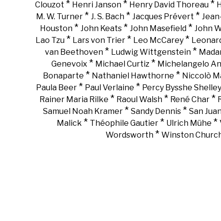
*
*
*
Clouzot
Henri Janson
Henry David Thoreau
H
*
*
*
M. W. Turner
J. S. Bach
Jacques Prévert
Jean
*
*
*
Houston
John Keats
John Masefield
John 
*
*
*
Lao Tzu
Lars von Trier
Leo McCarey
Leonar
*
*
van Beethoven
Ludwig Wittgenstein
Madam
*
*
Genevoix
Michael Curtiz
Michelangelo An
*
*
Bonaparte
Nathaniel Hawthorne
Niccolò Ma
*
*
Paula Beer
Paul Verlaine
Percy Bysshe Shelle
*
*
*
Rainer Maria Rilke
Raoul Walsh
René Char
*
*
Samuel Noah Kramer
Sandy Dennis
San Juan
*
*
*
Malick
Théophile Gautier
Ulrich Mühe
*
Wordsworth
Winston Churchi