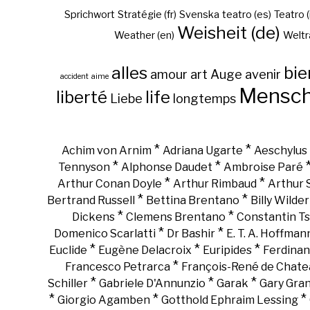
Sprichwort
Stratégie (fr)
Svenska
teatro (es)
Teatro (
Weisheit (de)
Weather (en)
Weltr
alles
bie
amour
art
Auge
avenir
accident
aime
Mensc
liberté
life
Liebe
longtemps
*
*
Achim von Arnim
Adriana Ugarte
Aeschylus
*
*
Tennyson
Alphonse Daudet
Ambroise Paré
*
*
Arthur Conan Doyle
Arthur Rimbaud
Arthur
*
*
Bertrand Russell
Bettina Brentano
Billy Wilder
*
*
Dickens
Clemens Brentano
Constantin Ts
*
*
Domenico Scarlatti
Dr Bashir
E. T. A. Hoffman
*
*
*
Euclide
Eugène Delacroix
Euripides
Ferdinan
*
Francesco Petrarca
François-René de Chate
*
*
*
Schiller
Gabriele D'Annunzio
Garak
Gary Gra
*
*
*
Giorgio Agamben
Gotthold Ephraim Lessing