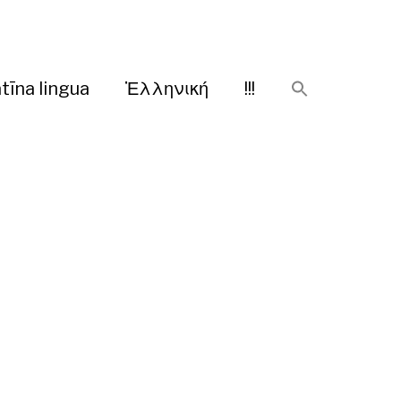
tīna lingua
Ἑλληνική
!!!