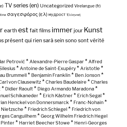
TV series (en)
Uncategorized
e)
Virelangue (fr)
σαγεσφόρος (ελ)
мудрост
tina
Ἑλληνική
r
est
immer
Kunst
earth
fait
films
jour
ps
présent
qui
rien
sarà
sein
sono
sont
vérité
*
*
ar Petrović
Alexandre-Pierre Gaspar
Alfred
*
*
*
Silesius
Antoine de Saint-Exupéry
Aristotle
*
*
*
au Brummell
Benjamin Franklin
Ben Jonson
*
*
Carl von Clausewitz
Charles Baudelaire
Charles
*
*
*
t
Didier Raoult
Diego Armando Maradona
*
*
*
nuel Schikaneder
Erich Kästner
Erich Segal
*
*
rian Henckel von Donnersmarck
Franc-Nohain
*
*
h Nietzsche
Friedrich Schlegel
Friedrich von
*
rges Canguilhem
Georg Wilhelm Friedrich Hegel
*
*
 Pinter
Harriet Beecher Stowe
Henri-Georges