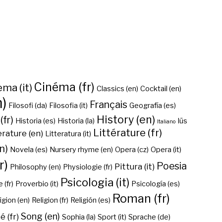
Cinéma (fr)
ma (it)
Classics (en)
Cocktail (en)
n)
Français
Filosofi (da)
Filosofia (it)
Geografía (es)
History (en)
(fr)
Historia (es)
Historia (la)
Iūs
Italiano
Littérature (fr)
erature (en)
Litteratura (it)
n)
Novela (es)
Nursery rhyme (en)
Opera (cz)
Opera (it)
r)
Poesia
Pittura (it)
Philosophy (en)
Physiologie (fr)
Psicologia (it)
 (fr)
Proverbio (it)
Psicología (es)
Roman (fr)
igion (en)
Religion (fr)
Religión (es)
Song (en)
é (fr)
Sophia (la)
Sport (it)
Sprache (de)