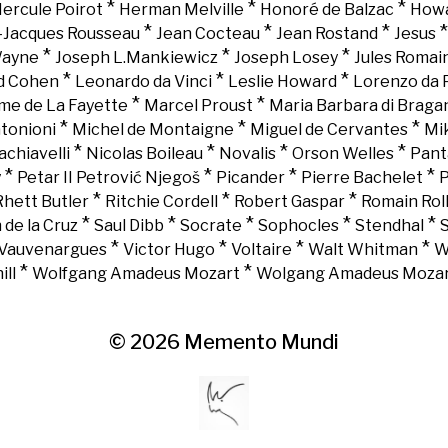
*
*
*
ercule Poirot
Herman Melville
Honoré de Balzac
Howa
*
*
*
-Jacques Rousseau
Jean Cocteau
Jean Rostand
Jesus
*
*
*
Wayne
Joseph L.Mankiewicz
Joseph Losey
Jules Romai
*
*
*
d Cohen
Leonardo da Vinci
Leslie Howard
Lorenzo da 
*
*
e de La Fayette
Marcel Proust
Maria Barbara di Braga
*
*
*
tonioni
Michel de Montaigne
Miguel de Cervantes
Mi
*
*
*
*
chiavelli
Nicolas Boileau
Novalis
Orson Welles
Pant
*
*
*
*
y
Petar II Petrović Njegoš
Picander
Pierre Bachelet
P
*
*
*
Rhett Butler
Ritchie Cordell
Robert Gaspar
Romain Rol
*
*
*
*
*
 de la Cruz
Saul Dibb
Socrate
Sophocles
Stendhal
*
*
*
*
Vauvenargues
Victor Hugo
Voltaire
Walt Whitman
W
*
*
ll
Wolfgang Amadeus Mozart
Wolgang Amadeus Moza
© 2026
Memento Mundi