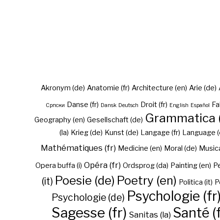
Akronym (de)
Anatomie (fr)
Architecture (en)
Arie (de)
Danse (fr)
Droit (fr)
Fa
Cрпски
Dansk
Deutsch
English
Español
Grammatica (
Geography (en)
Gesellschaft (de)
(la)
Krieg (de)
Kunst (de)
Langage (fr)
Language (
Mathématiques (fr)
Medicine (en)
Moral (de)
Musica 
Opéra (fr)
Opera buffa (i)
Ordsprog (da)
Painting (en)
Pe
Poesie (de)
Poetry (en)
(it)
Politica (it)
P
Psychologie (fr
Psychologie (de)
Sagesse (fr)
Santé (f
Sanitas (la)