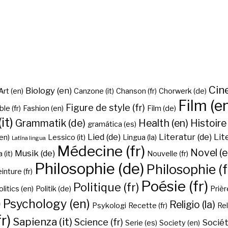
Cine
Biology (en)
Art (en)
Canzone (it)
Chanson (fr)
Chorwerk (de)
Film (e
Figure de style (fr)
ble (fr)
Fashion (en)
Film (de)
it)
Grammatik (de)
Health (en)
Histoire 
gramática (es)
Lied (de)
Literatur (de)
Lit
en)
Lessico (it)
Lingua (la)
Latīna lingua
Médecine (fr)
Novel (e
Musik (de)
(it)
Nouvelle (fr)
Philosophie (de)
Philosophie (f
inture (fr)
Poésie (fr)
Politique (fr)
olitics (en)
Politik (de)
Prière
)
Psychology (en)
Religio (la)
Psykologi
Recette (fr)
Rel
r)
Sapienza (it)
Science (fr)
Sociét
Serie (es)
Society (en)