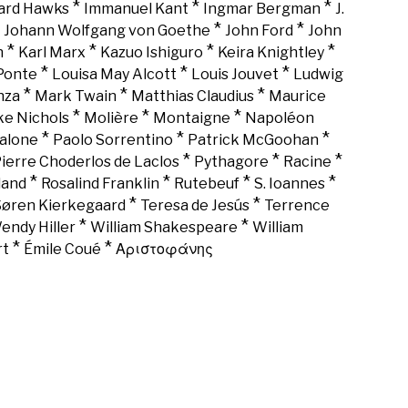
*
*
*
rd Hawks
Immanuel Kant
Ingmar Bergman
J.
*
*
*
Johann Wolfgang von Goethe
John Ford
John
*
*
*
*
n
Karl Marx
Kazuo Ishiguro
Keira Knightley
*
*
*
Ponte
Louisa May Alcott
Louis Jouvet
Ludwig
*
*
*
nza
Mark Twain
Matthias Claudius
Maurice
*
*
*
ke Nichols
Molière
Montaigne
Napoléon
*
*
*
alone
Paolo Sorrentino
Patrick McGoohan
*
*
*
ierre Choderlos de Laclos
Pythagore
Racine
*
*
*
*
land
Rosalind Franklin
Rutebeuf
S. Ioannes
*
*
Søren Kierkegaard
Teresa de Jesús
Terrence
*
*
endy Hiller
William Shakespeare
William
*
*
rt
Émile Coué
Αριστοφάνης