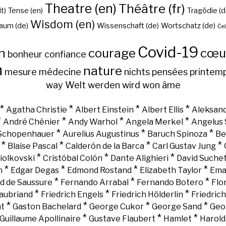
Theatre (en)
Théâtre (fr)
it)
Tense (en)
Tragödie (d
Wisdom (en)
aum (de)
Wissenschaft (de)
Wortschatz (de)
Češ
Covid-19
n
courage
cœu
bonheur
confiance
h
nature
mesure
médecine
nichts
pensées
printem
way
Welt
werden
wird
won
âme
*
*
*
*
Agatha Christie
Albert Einstein
Albert Ellis
Aleksand
*
*
*
*
André Chénier
Andy Warhol
Angela Merkel
Angelus 
*
*
*
 Schopenhauer
Aurelius Augustinus
Baruch Spinoza
Be
*
*
*
*
Blaise Pascal
Calderón de la Barca
Carl Gustav Jung
*
*
*
iolkovski
Cristóbal Colón
Dante Alighieri
David Suche
*
*
*
*
n
Edgar Degas
Edmond Rostand
Elizabeth Taylor
Ema
*
*
*
d de Saussure
Fernando Arrabal
Fernando Botero
Flo
*
*
*
aubriand
Friedrich Engels
Friedrich Hölderlin
Friedric
*
*
*
*
nt
Gaston Bachelard
George Cukor
George Sand
Geo
*
*
*
Guillaume Apollinaire
Gustave Flaubert
Hamlet
Harold