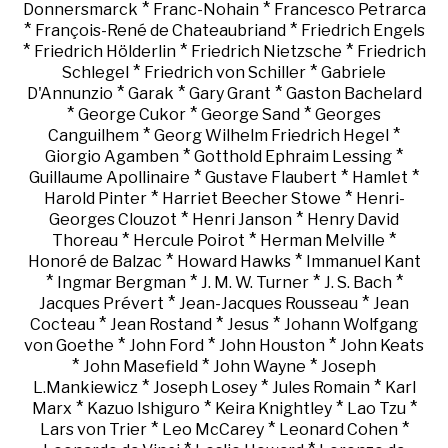
*
*
Donnersmarck
Franc-Nohain
Francesco Petrarca
*
*
François-René de Chateaubriand
Friedrich Engels
*
*
*
Friedrich Hölderlin
Friedrich Nietzsche
Friedrich
*
*
Schlegel
Friedrich von Schiller
Gabriele
*
*
*
D'Annunzio
Garak
Gary Grant
Gaston Bachelard
*
*
*
George Cukor
George Sand
Georges
*
*
Canguilhem
Georg Wilhelm Friedrich Hegel
*
*
Giorgio Agamben
Gotthold Ephraim Lessing
*
*
*
Guillaume Apollinaire
Gustave Flaubert
Hamlet
*
*
Harold Pinter
Harriet Beecher Stowe
Henri-
*
*
Georges Clouzot
Henri Janson
Henry David
*
*
*
Thoreau
Hercule Poirot
Herman Melville
*
*
Honoré de Balzac
Howard Hawks
Immanuel Kant
*
*
*
*
Ingmar Bergman
J. M. W. Turner
J. S. Bach
*
*
Jacques Prévert
Jean-Jacques Rousseau
Jean
*
*
*
Cocteau
Jean Rostand
Jesus
Johann Wolfgang
*
*
*
von Goethe
John Ford
John Houston
John Keats
*
*
*
John Masefield
John Wayne
Joseph
*
*
*
L.Mankiewicz
Joseph Losey
Jules Romain
Karl
*
*
*
*
Marx
Kazuo Ishiguro
Keira Knightley
Lao Tzu
*
*
*
Lars von Trier
Leo McCarey
Leonard Cohen