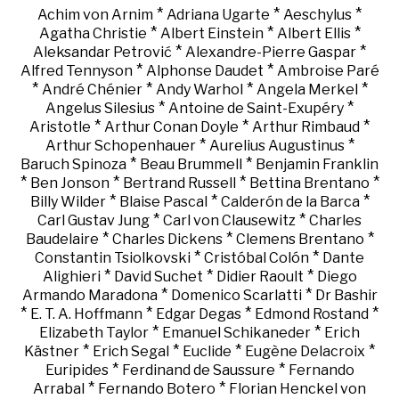
*
*
*
Achim von Arnim
Adriana Ugarte
Aeschylus
*
*
*
Agatha Christie
Albert Einstein
Albert Ellis
*
*
Aleksandar Petrović
Alexandre-Pierre Gaspar
*
*
Alfred Tennyson
Alphonse Daudet
Ambroise Paré
*
*
*
*
André Chénier
Andy Warhol
Angela Merkel
*
*
Angelus Silesius
Antoine de Saint-Exupéry
*
*
*
Aristotle
Arthur Conan Doyle
Arthur Rimbaud
*
*
Arthur Schopenhauer
Aurelius Augustinus
*
*
Baruch Spinoza
Beau Brummell
Benjamin Franklin
*
*
*
*
Ben Jonson
Bertrand Russell
Bettina Brentano
*
*
*
Billy Wilder
Blaise Pascal
Calderón de la Barca
*
*
Carl Gustav Jung
Carl von Clausewitz
Charles
*
*
*
Baudelaire
Charles Dickens
Clemens Brentano
*
*
Constantin Tsiolkovski
Cristóbal Colón
Dante
*
*
*
Alighieri
David Suchet
Didier Raoult
Diego
*
*
Armando Maradona
Domenico Scarlatti
Dr Bashir
*
*
*
*
E. T. A. Hoffmann
Edgar Degas
Edmond Rostand
*
*
Elizabeth Taylor
Emanuel Schikaneder
Erich
*
*
*
*
Kästner
Erich Segal
Euclide
Eugène Delacroix
*
*
Euripides
Ferdinand de Saussure
Fernando
*
*
Arrabal
Fernando Botero
Florian Henckel von