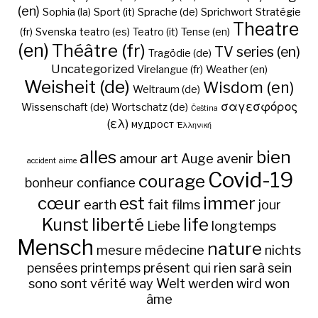
(en)
Sophia (la)
Sport (it)
Sprache (de)
Sprichwort
Stratégie
Theatre
(fr)
Svenska
teatro (es)
Teatro (it)
Tense (en)
(en)
Théâtre (fr)
TV series (en)
Tragödie (de)
Uncategorized
Virelangue (fr)
Weather (en)
Weisheit (de)
Wisdom (en)
Weltraum (de)
σαγεσφόρος
Wissenschaft (de)
Wortschatz (de)
Čeština
(ελ)
мудрост
Ἑλληνική
alles
bien
amour
art
Auge
avenir
accident
aime
Covid-19
courage
bonheur
confiance
cœur
est
immer
earth
fait
films
jour
Kunst
liberté
life
Liebe
longtemps
Mensch
nature
mesure
médecine
nichts
pensées
printemps
présent
qui
rien
sarà
sein
sono
sont
vérité
way
Welt
werden
wird
won
âme