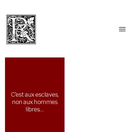
C’est aux esclaves,
non aux hommes
libres…