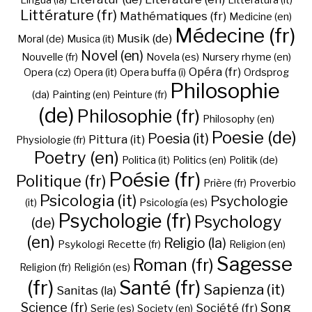
Lingua (la)
Litteratura (it)
Littérature (fr)
Mathématiques (fr)
Medicine (en)
Médecine (fr)
Musik (de)
Moral (de)
Musica (it)
Novel (en)
Nouvelle (fr)
Novela (es)
Nursery rhyme (en)
Opéra (fr)
Opera (cz)
Opera (it)
Opera buffa (i)
Ordsprog
Philosophie
(da)
Painting (en)
Peinture (fr)
(de)
Philosophie (fr)
Philosophy (en)
Poesie (de)
Poesia (it)
Pittura (it)
Physiologie (fr)
Poetry (en)
Politica (it)
Politics (en)
Politik (de)
Poésie (fr)
Politique (fr)
Prière (fr)
Proverbio
Psicologia (it)
Psychologie
(it)
Psicología (es)
Psychologie (fr)
Psychology
(de)
(en)
Religio (la)
Psykologi
Recette (fr)
Religion (en)
Sagesse
Roman (fr)
Religion (fr)
Religión (es)
(fr)
Santé (fr)
Sapienza (it)
Sanitas (la)
Science (fr)
Song
Société (fr)
Serie (es)
Society (en)