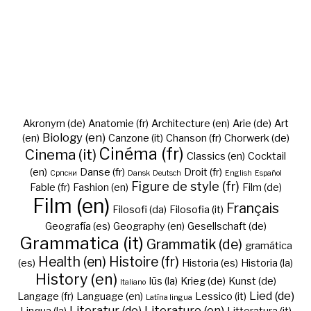
Akronym (de)
Anatomie (fr)
Architecture (en)
Arie (de)
Art
Biology (en)
(en)
Canzone (it)
Chanson (fr)
Chorwerk (de)
Cinéma (fr)
Cinema (it)
Classics (en)
Cocktail
(en)
Danse (fr)
Droit (fr)
Cрпски
Dansk
Deutsch
English
Español
Figure de style (fr)
Fable (fr)
Fashion (en)
Film (de)
Film (en)
Français
Filosofi (da)
Filosofia (it)
Geografía (es)
Geography (en)
Gesellschaft (de)
Grammatica (it)
Grammatik (de)
gramática
Health (en)
Histoire (fr)
(es)
Historia (es)
Historia (la)
History (en)
Iūs (la)
Krieg (de)
Kunst (de)
Italiano
Lied (de)
Langage (fr)
Language (en)
Lessico (it)
Latīna lingua
Literatur (de)
Literature (en)