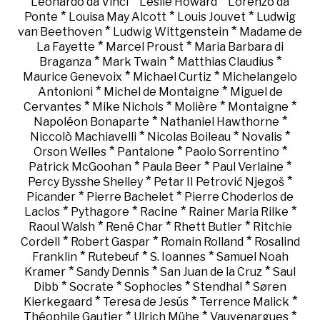
*
*
Leonardo da Vinci
Leslie Howard
Lorenzo da
*
*
*
Ponte
Louisa May Alcott
Louis Jouvet
Ludwig
*
*
van Beethoven
Ludwig Wittgenstein
Madame de
*
*
La Fayette
Marcel Proust
Maria Barbara di
*
*
*
Braganza
Mark Twain
Matthias Claudius
*
*
Maurice Genevoix
Michael Curtiz
Michelangelo
*
*
Antonioni
Michel de Montaigne
Miguel de
*
*
*
*
Cervantes
Mike Nichols
Molière
Montaigne
*
*
Napoléon Bonaparte
Nathaniel Hawthorne
*
*
*
Niccolò Machiavelli
Nicolas Boileau
Novalis
*
*
*
Orson Welles
Pantalone
Paolo Sorrentino
*
*
*
Patrick McGoohan
Paula Beer
Paul Verlaine
*
*
Percy Bysshe Shelley
Petar II Petrović Njegoš
*
*
Picander
Pierre Bachelet
Pierre Choderlos de
*
*
*
*
Laclos
Pythagore
Racine
Rainer Maria Rilke
*
*
*
Raoul Walsh
René Char
Rhett Butler
Ritchie
*
*
*
Cordell
Robert Gaspar
Romain Rolland
Rosalind
*
*
*
Franklin
Rutebeuf
S. Ioannes
Samuel Noah
*
*
*
Kramer
Sandy Dennis
San Juan de la Cruz
Saul
*
*
*
*
Dibb
Socrate
Sophocles
Stendhal
Søren
*
*
*
Kierkegaard
Teresa de Jesús
Terrence Malick
*
*
*
Théophile Gautier
Ulrich Mühe
Vauvenargues