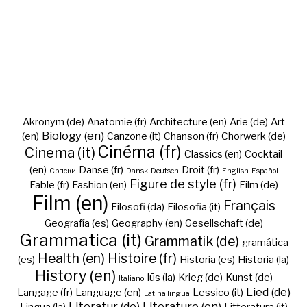
Akronym (de)
Anatomie (fr)
Architecture (en)
Arie (de)
Art
Biology (en)
(en)
Canzone (it)
Chanson (fr)
Chorwerk (de)
Cinéma (fr)
Cinema (it)
Classics (en)
Cocktail
(en)
Danse (fr)
Droit (fr)
Cрпски
Dansk
Deutsch
English
Español
Figure de style (fr)
Fable (fr)
Fashion (en)
Film (de)
Film (en)
Français
Filosofi (da)
Filosofia (it)
Geografía (es)
Geography (en)
Gesellschaft (de)
Grammatica (it)
Grammatik (de)
gramática
Health (en)
Histoire (fr)
(es)
Historia (es)
Historia (la)
History (en)
Iūs (la)
Krieg (de)
Kunst (de)
Italiano
Lied (de)
Langage (fr)
Language (en)
Lessico (it)
Latīna lingua
Literatur (de)
Literature (en)