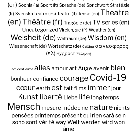
(en)
Sophia (la)
Sport (it)
Sprache (de)
Sprichwort
Stratégie
Theatre
(fr)
Svenska
teatro (es)
Teatro (it)
Tense (en)
(en)
Théâtre (fr)
TV series (en)
Tragödie (de)
Uncategorized
Virelangue (fr)
Weather (en)
Weisheit (de)
Wisdom (en)
Weltraum (de)
σαγεσφόρος
Wissenschaft (de)
Wortschatz (de)
Čeština
(ελ)
мудрост
Ἑλληνική
alles
bien
amour
art
Auge
avenir
accident
aime
Covid-19
courage
bonheur
confiance
cœur
est
immer
earth
fait
films
jour
Kunst
liberté
life
Liebe
longtemps
Mensch
nature
mesure
médecine
nichts
pensées
printemps
présent
qui
rien
sarà
sein
sono
sont
vérité
way
Welt
werden
wird
won
âme