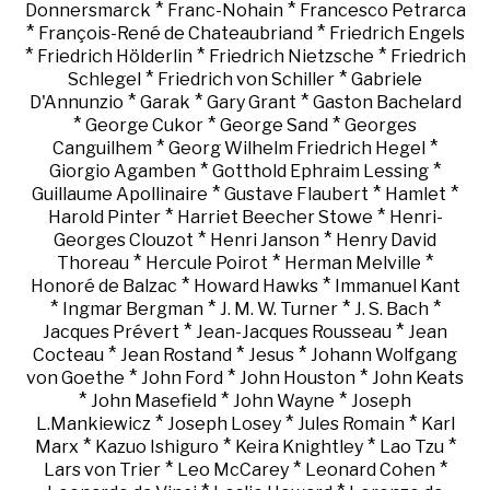
*
*
Donnersmarck
Franc-Nohain
Francesco Petrarca
*
*
François-René de Chateaubriand
Friedrich Engels
*
*
*
Friedrich Hölderlin
Friedrich Nietzsche
Friedrich
*
*
Schlegel
Friedrich von Schiller
Gabriele
*
*
*
D'Annunzio
Garak
Gary Grant
Gaston Bachelard
*
*
*
George Cukor
George Sand
Georges
*
*
Canguilhem
Georg Wilhelm Friedrich Hegel
*
*
Giorgio Agamben
Gotthold Ephraim Lessing
*
*
*
Guillaume Apollinaire
Gustave Flaubert
Hamlet
*
*
Harold Pinter
Harriet Beecher Stowe
Henri-
*
*
Georges Clouzot
Henri Janson
Henry David
*
*
*
Thoreau
Hercule Poirot
Herman Melville
*
*
Honoré de Balzac
Howard Hawks
Immanuel Kant
*
*
*
*
Ingmar Bergman
J. M. W. Turner
J. S. Bach
*
*
Jacques Prévert
Jean-Jacques Rousseau
Jean
*
*
*
Cocteau
Jean Rostand
Jesus
Johann Wolfgang
*
*
*
von Goethe
John Ford
John Houston
John Keats
*
*
*
John Masefield
John Wayne
Joseph
*
*
*
L.Mankiewicz
Joseph Losey
Jules Romain
Karl
*
*
*
*
Marx
Kazuo Ishiguro
Keira Knightley
Lao Tzu
*
*
*
Lars von Trier
Leo McCarey
Leonard Cohen