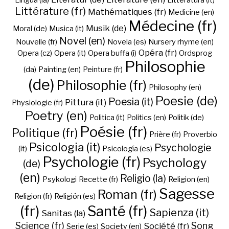
Lingua (la)
Litteratura (it)
Littérature (fr)
Mathématiques (fr)
Medicine (en)
Médecine (fr)
Musik (de)
Moral (de)
Musica (it)
Novel (en)
Nouvelle (fr)
Novela (es)
Nursery rhyme (en)
Opéra (fr)
Opera (cz)
Opera (it)
Opera buffa (i)
Ordsprog
Philosophie
(da)
Painting (en)
Peinture (fr)
(de)
Philosophie (fr)
Philosophy (en)
Poesie (de)
Poesia (it)
Pittura (it)
Physiologie (fr)
Poetry (en)
Politica (it)
Politics (en)
Politik (de)
Poésie (fr)
Politique (fr)
Prière (fr)
Proverbio
Psicologia (it)
Psychologie
(it)
Psicología (es)
Psychologie (fr)
Psychology
(de)
(en)
Religio (la)
Psykologi
Recette (fr)
Religion (en)
Sagesse
Roman (fr)
Religion (fr)
Religión (es)
(fr)
Santé (fr)
Sapienza (it)
Sanitas (la)
Science (fr)
Song
Société (fr)
Serie (es)
Society (en)