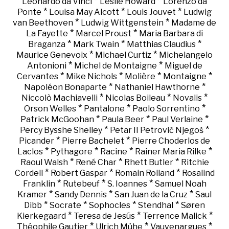
*
*
Leonardo da Vinci
Leslie Howard
Lorenzo da
*
*
*
Ponte
Louisa May Alcott
Louis Jouvet
Ludwig
*
*
van Beethoven
Ludwig Wittgenstein
Madame de
*
*
La Fayette
Marcel Proust
Maria Barbara di
*
*
*
Braganza
Mark Twain
Matthias Claudius
*
*
Maurice Genevoix
Michael Curtiz
Michelangelo
*
*
Antonioni
Michel de Montaigne
Miguel de
*
*
*
*
Cervantes
Mike Nichols
Molière
Montaigne
*
*
Napoléon Bonaparte
Nathaniel Hawthorne
*
*
*
Niccolò Machiavelli
Nicolas Boileau
Novalis
*
*
*
Orson Welles
Pantalone
Paolo Sorrentino
*
*
*
Patrick McGoohan
Paula Beer
Paul Verlaine
*
*
Percy Bysshe Shelley
Petar II Petrović Njegoš
*
*
Picander
Pierre Bachelet
Pierre Choderlos de
*
*
*
*
Laclos
Pythagore
Racine
Rainer Maria Rilke
*
*
*
Raoul Walsh
René Char
Rhett Butler
Ritchie
*
*
*
Cordell
Robert Gaspar
Romain Rolland
Rosalind
*
*
*
Franklin
Rutebeuf
S. Ioannes
Samuel Noah
*
*
*
Kramer
Sandy Dennis
San Juan de la Cruz
Saul
*
*
*
*
Dibb
Socrate
Sophocles
Stendhal
Søren
*
*
*
Kierkegaard
Teresa de Jesús
Terrence Malick
*
*
*
Théophile Gautier
Ulrich Mühe
Vauvenargues