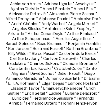
*
*
*
Achim von Arnim
Adriana Ugarte
Aeschylus
*
*
*
Agatha Christie
Albert Einstein
Albert Ellis
*
*
Aleksandar Petrović
Alexandre-Pierre Gaspar
*
*
Alfred Tennyson
Alphonse Daudet
Ambroise Paré
*
*
*
*
André Chénier
Andy Warhol
Angela Merkel
*
*
Angelus Silesius
Antoine de Saint-Exupéry
*
*
*
Aristotle
Arthur Conan Doyle
Arthur Rimbaud
*
*
Arthur Schopenhauer
Aurelius Augustinus
*
*
Baruch Spinoza
Beau Brummell
Benjamin Franklin
*
*
*
*
Ben Jonson
Bertrand Russell
Bettina Brentano
*
*
*
Billy Wilder
Blaise Pascal
Calderón de la Barca
*
*
Carl Gustav Jung
Carl von Clausewitz
Charles
*
*
*
Baudelaire
Charles Dickens
Clemens Brentano
*
*
Constantin Tsiolkovski
Cristóbal Colón
Dante
*
*
*
Alighieri
David Suchet
Didier Raoult
Diego
*
*
Armando Maradona
Domenico Scarlatti
Dr Bashir
*
*
*
*
E. T. A. Hoffmann
Edgar Degas
Edmond Rostand
*
*
Elizabeth Taylor
Emanuel Schikaneder
Erich
*
*
*
*
Kästner
Erich Segal
Euclide
Eugène Delacroix
*
*
Euripides
Ferdinand de Saussure
Fernando
*
*
Arrabal
Fernando Botero
Florian Henckel von