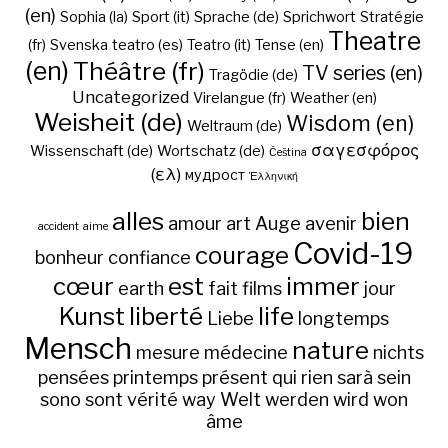
(en)
Sophia (la)
Sport (it)
Sprache (de)
Sprichwort
Stratégie
Theatre
(fr)
Svenska
teatro (es)
Teatro (it)
Tense (en)
(en)
Théâtre (fr)
TV series (en)
Tragödie (de)
Uncategorized
Virelangue (fr)
Weather (en)
Weisheit (de)
Wisdom (en)
Weltraum (de)
σαγεσφόρος
Wissenschaft (de)
Wortschatz (de)
Čeština
(ελ)
мудрост
Ἑλληνική
alles
bien
amour
art
Auge
avenir
accident
aime
Covid-19
courage
bonheur
confiance
cœur
est
immer
earth
fait
films
jour
Kunst
liberté
life
Liebe
longtemps
Mensch
nature
mesure
médecine
nichts
pensées
printemps
présent
qui
rien
sarà
sein
sono
sont
vérité
way
Welt
werden
wird
won
âme