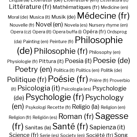
Lingua (la)
Litteratura (it)
Littérature (fr)
Mathématiques (fr)
Medicine (en)
Médecine (fr)
Musik (de)
Moral (de)
Musica (it)
Novel (en)
Nouvelle (fr)
Novela (es)
Nursery rhyme (en)
Opéra (fr)
Opera (cz)
Opera (it)
Opera buffa (i)
Ordsprog
Philosophie
(da)
Painting (en)
Peinture (fr)
(de)
Philosophie (fr)
Philosophy (en)
Poesie (de)
Poesia (it)
Pittura (it)
Physiologie (fr)
Poetry (en)
Politica (it)
Politics (en)
Politik (de)
Poésie (fr)
Politique (fr)
Prière (fr)
Proverbio
Psicologia (it)
Psychologie
(it)
Psicología (es)
Psychologie (fr)
Psychology
(de)
(en)
Religio (la)
Psykologi
Recette (fr)
Religion (en)
Sagesse
Roman (fr)
Religion (fr)
Religión (es)
(fr)
Santé (fr)
Sapienza (it)
Sanitas (la)
Science (fr)
Song
Société (fr)
Serie (es)
Society (en)