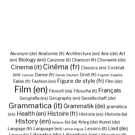
Akronym (de)
Anatomie (fr)
Architecture (en)
Arie (de)
Art
Biology (en)
(en)
Canzone (it)
Chanson (fr)
Chorwerk (de)
Cinéma (fr)
Cinema (it)
Classics (en)
Cocktail
(en)
Danse (fr)
Droit (fr)
Cрпски
Dansk
Deutsch
English
Español
Figure de style (fr)
Fable (fr)
Fashion (en)
Film (de)
Film (en)
Français
Filosofi (da)
Filosofia (it)
Geografía (es)
Geography (en)
Gesellschaft (de)
Grammatica (it)
Grammatik (de)
gramática
Health (en)
Histoire (fr)
(es)
Historia (es)
Historia (la)
History (en)
Iūs (la)
Krieg (de)
Kunst (de)
Italiano
Lied (de)
Langage (fr)
Language (en)
Lessico (it)
Latīna lingua
Literatur (de)
Literature (en)