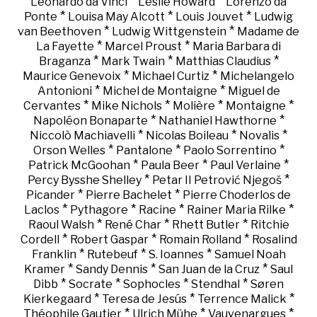
*
*
Leonardo da Vinci
Leslie Howard
Lorenzo da
*
*
*
Ponte
Louisa May Alcott
Louis Jouvet
Ludwig
*
*
van Beethoven
Ludwig Wittgenstein
Madame de
*
*
La Fayette
Marcel Proust
Maria Barbara di
*
*
*
Braganza
Mark Twain
Matthias Claudius
*
*
Maurice Genevoix
Michael Curtiz
Michelangelo
*
*
Antonioni
Michel de Montaigne
Miguel de
*
*
*
*
Cervantes
Mike Nichols
Molière
Montaigne
*
*
Napoléon Bonaparte
Nathaniel Hawthorne
*
*
*
Niccolò Machiavelli
Nicolas Boileau
Novalis
*
*
*
Orson Welles
Pantalone
Paolo Sorrentino
*
*
*
Patrick McGoohan
Paula Beer
Paul Verlaine
*
*
Percy Bysshe Shelley
Petar II Petrović Njegoš
*
*
Picander
Pierre Bachelet
Pierre Choderlos de
*
*
*
*
Laclos
Pythagore
Racine
Rainer Maria Rilke
*
*
*
Raoul Walsh
René Char
Rhett Butler
Ritchie
*
*
*
Cordell
Robert Gaspar
Romain Rolland
Rosalind
*
*
*
Franklin
Rutebeuf
S. Ioannes
Samuel Noah
*
*
*
Kramer
Sandy Dennis
San Juan de la Cruz
Saul
*
*
*
*
Dibb
Socrate
Sophocles
Stendhal
Søren
*
*
*
Kierkegaard
Teresa de Jesús
Terrence Malick
*
*
*
Théophile Gautier
Ulrich Mühe
Vauvenargues