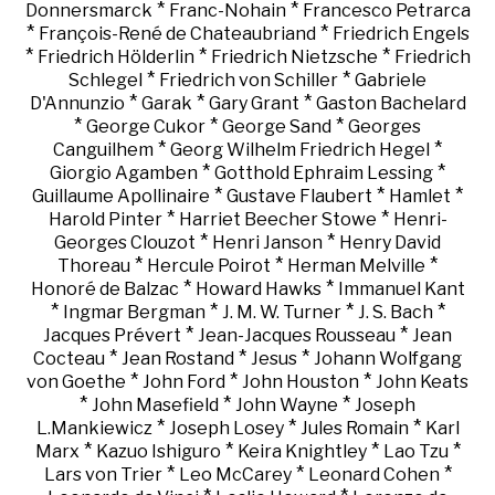
*
*
Donnersmarck
Franc-Nohain
Francesco Petrarca
*
*
François-René de Chateaubriand
Friedrich Engels
*
*
*
Friedrich Hölderlin
Friedrich Nietzsche
Friedrich
*
*
Schlegel
Friedrich von Schiller
Gabriele
*
*
*
D'Annunzio
Garak
Gary Grant
Gaston Bachelard
*
*
*
George Cukor
George Sand
Georges
*
*
Canguilhem
Georg Wilhelm Friedrich Hegel
*
*
Giorgio Agamben
Gotthold Ephraim Lessing
*
*
*
Guillaume Apollinaire
Gustave Flaubert
Hamlet
*
*
Harold Pinter
Harriet Beecher Stowe
Henri-
*
*
Georges Clouzot
Henri Janson
Henry David
*
*
*
Thoreau
Hercule Poirot
Herman Melville
*
*
Honoré de Balzac
Howard Hawks
Immanuel Kant
*
*
*
*
Ingmar Bergman
J. M. W. Turner
J. S. Bach
*
*
Jacques Prévert
Jean-Jacques Rousseau
Jean
*
*
*
Cocteau
Jean Rostand
Jesus
Johann Wolfgang
*
*
*
von Goethe
John Ford
John Houston
John Keats
*
*
*
John Masefield
John Wayne
Joseph
*
*
*
L.Mankiewicz
Joseph Losey
Jules Romain
Karl
*
*
*
*
Marx
Kazuo Ishiguro
Keira Knightley
Lao Tzu
*
*
*
Lars von Trier
Leo McCarey
Leonard Cohen