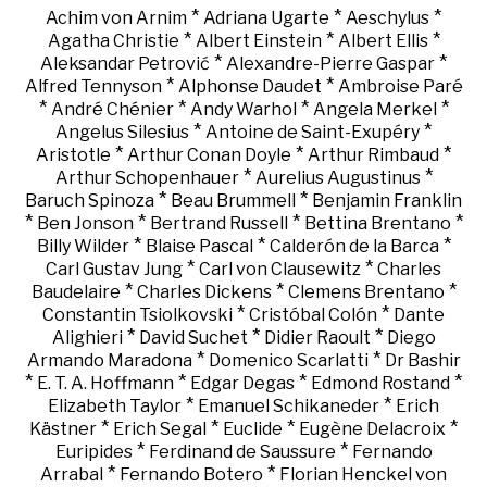
*
*
*
Achim von Arnim
Adriana Ugarte
Aeschylus
*
*
*
Agatha Christie
Albert Einstein
Albert Ellis
*
*
Aleksandar Petrović
Alexandre-Pierre Gaspar
*
*
Alfred Tennyson
Alphonse Daudet
Ambroise Paré
*
*
*
*
André Chénier
Andy Warhol
Angela Merkel
*
*
Angelus Silesius
Antoine de Saint-Exupéry
*
*
*
Aristotle
Arthur Conan Doyle
Arthur Rimbaud
*
*
Arthur Schopenhauer
Aurelius Augustinus
*
*
Baruch Spinoza
Beau Brummell
Benjamin Franklin
*
*
*
*
Ben Jonson
Bertrand Russell
Bettina Brentano
*
*
*
Billy Wilder
Blaise Pascal
Calderón de la Barca
*
*
Carl Gustav Jung
Carl von Clausewitz
Charles
*
*
*
Baudelaire
Charles Dickens
Clemens Brentano
*
*
Constantin Tsiolkovski
Cristóbal Colón
Dante
*
*
*
Alighieri
David Suchet
Didier Raoult
Diego
*
*
Armando Maradona
Domenico Scarlatti
Dr Bashir
*
*
*
*
E. T. A. Hoffmann
Edgar Degas
Edmond Rostand
*
*
Elizabeth Taylor
Emanuel Schikaneder
Erich
*
*
*
*
Kästner
Erich Segal
Euclide
Eugène Delacroix
*
*
Euripides
Ferdinand de Saussure
Fernando
*
*
Arrabal
Fernando Botero
Florian Henckel von