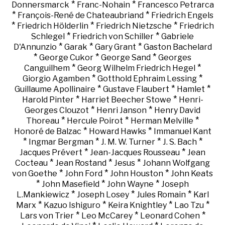
*
*
Donnersmarck
Franc-Nohain
Francesco Petrarca
*
*
François-René de Chateaubriand
Friedrich Engels
*
*
*
Friedrich Hölderlin
Friedrich Nietzsche
Friedrich
*
*
Schlegel
Friedrich von Schiller
Gabriele
*
*
*
D'Annunzio
Garak
Gary Grant
Gaston Bachelard
*
*
*
George Cukor
George Sand
Georges
*
*
Canguilhem
Georg Wilhelm Friedrich Hegel
*
*
Giorgio Agamben
Gotthold Ephraim Lessing
*
*
*
Guillaume Apollinaire
Gustave Flaubert
Hamlet
*
*
Harold Pinter
Harriet Beecher Stowe
Henri-
*
*
Georges Clouzot
Henri Janson
Henry David
*
*
*
Thoreau
Hercule Poirot
Herman Melville
*
*
Honoré de Balzac
Howard Hawks
Immanuel Kant
*
*
*
*
Ingmar Bergman
J. M. W. Turner
J. S. Bach
*
*
Jacques Prévert
Jean-Jacques Rousseau
Jean
*
*
*
Cocteau
Jean Rostand
Jesus
Johann Wolfgang
*
*
*
von Goethe
John Ford
John Houston
John Keats
*
*
*
John Masefield
John Wayne
Joseph
*
*
*
L.Mankiewicz
Joseph Losey
Jules Romain
Karl
*
*
*
*
Marx
Kazuo Ishiguro
Keira Knightley
Lao Tzu
*
*
*
Lars von Trier
Leo McCarey
Leonard Cohen