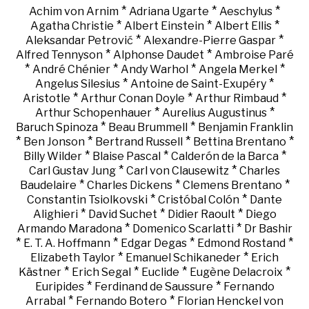
*
*
*
Achim von Arnim
Adriana Ugarte
Aeschylus
*
*
*
Agatha Christie
Albert Einstein
Albert Ellis
*
*
Aleksandar Petrović
Alexandre-Pierre Gaspar
*
*
Alfred Tennyson
Alphonse Daudet
Ambroise Paré
*
*
*
*
André Chénier
Andy Warhol
Angela Merkel
*
*
Angelus Silesius
Antoine de Saint-Exupéry
*
*
*
Aristotle
Arthur Conan Doyle
Arthur Rimbaud
*
*
Arthur Schopenhauer
Aurelius Augustinus
*
*
Baruch Spinoza
Beau Brummell
Benjamin Franklin
*
*
*
*
Ben Jonson
Bertrand Russell
Bettina Brentano
*
*
*
Billy Wilder
Blaise Pascal
Calderón de la Barca
*
*
Carl Gustav Jung
Carl von Clausewitz
Charles
*
*
*
Baudelaire
Charles Dickens
Clemens Brentano
*
*
Constantin Tsiolkovski
Cristóbal Colón
Dante
*
*
*
Alighieri
David Suchet
Didier Raoult
Diego
*
*
Armando Maradona
Domenico Scarlatti
Dr Bashir
*
*
*
*
E. T. A. Hoffmann
Edgar Degas
Edmond Rostand
*
*
Elizabeth Taylor
Emanuel Schikaneder
Erich
*
*
*
*
Kästner
Erich Segal
Euclide
Eugène Delacroix
*
*
Euripides
Ferdinand de Saussure
Fernando
*
*
Arrabal
Fernando Botero
Florian Henckel von