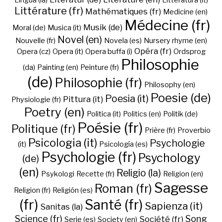
Lingua (la)
Litteratura (it)
Littérature (fr)
Mathématiques (fr)
Medicine (en)
Médecine (fr)
Musik (de)
Moral (de)
Musica (it)
Novel (en)
Nouvelle (fr)
Novela (es)
Nursery rhyme (en)
Opéra (fr)
Opera (cz)
Opera (it)
Opera buffa (i)
Ordsprog
Philosophie
(da)
Painting (en)
Peinture (fr)
(de)
Philosophie (fr)
Philosophy (en)
Poesie (de)
Poesia (it)
Pittura (it)
Physiologie (fr)
Poetry (en)
Politica (it)
Politics (en)
Politik (de)
Poésie (fr)
Politique (fr)
Prière (fr)
Proverbio
Psicologia (it)
Psychologie
(it)
Psicología (es)
Psychologie (fr)
Psychology
(de)
(en)
Religio (la)
Psykologi
Recette (fr)
Religion (en)
Sagesse
Roman (fr)
Religion (fr)
Religión (es)
(fr)
Santé (fr)
Sapienza (it)
Sanitas (la)
Science (fr)
Song
Société (fr)
Serie (es)
Society (en)