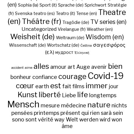
(en)
Sophia (la)
Sport (it)
Sprache (de)
Sprichwort
Stratégie
Theatre
(fr)
Svenska
teatro (es)
Teatro (it)
Tense (en)
(en)
Théâtre (fr)
TV series (en)
Tragödie (de)
Uncategorized
Virelangue (fr)
Weather (en)
Weisheit (de)
Wisdom (en)
Weltraum (de)
σαγεσφόρος
Wissenschaft (de)
Wortschatz (de)
Čeština
(ελ)
мудрост
Ἑλληνική
alles
bien
amour
art
Auge
avenir
accident
aime
Covid-19
courage
bonheur
confiance
cœur
est
immer
earth
fait
films
jour
Kunst
liberté
life
Liebe
longtemps
Mensch
nature
mesure
médecine
nichts
pensées
printemps
présent
qui
rien
sarà
sein
sono
sont
vérité
way
Welt
werden
wird
won
âme