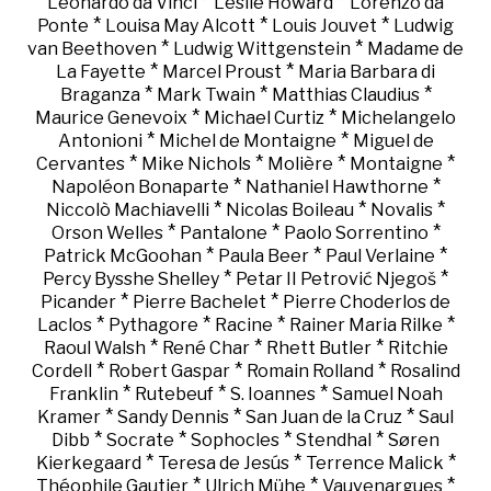
*
*
Leonardo da Vinci
Leslie Howard
Lorenzo da
*
*
*
Ponte
Louisa May Alcott
Louis Jouvet
Ludwig
*
*
van Beethoven
Ludwig Wittgenstein
Madame de
*
*
La Fayette
Marcel Proust
Maria Barbara di
*
*
*
Braganza
Mark Twain
Matthias Claudius
*
*
Maurice Genevoix
Michael Curtiz
Michelangelo
*
*
Antonioni
Michel de Montaigne
Miguel de
*
*
*
*
Cervantes
Mike Nichols
Molière
Montaigne
*
*
Napoléon Bonaparte
Nathaniel Hawthorne
*
*
*
Niccolò Machiavelli
Nicolas Boileau
Novalis
*
*
*
Orson Welles
Pantalone
Paolo Sorrentino
*
*
*
Patrick McGoohan
Paula Beer
Paul Verlaine
*
*
Percy Bysshe Shelley
Petar II Petrović Njegoš
*
*
Picander
Pierre Bachelet
Pierre Choderlos de
*
*
*
*
Laclos
Pythagore
Racine
Rainer Maria Rilke
*
*
*
Raoul Walsh
René Char
Rhett Butler
Ritchie
*
*
*
Cordell
Robert Gaspar
Romain Rolland
Rosalind
*
*
*
Franklin
Rutebeuf
S. Ioannes
Samuel Noah
*
*
*
Kramer
Sandy Dennis
San Juan de la Cruz
Saul
*
*
*
*
Dibb
Socrate
Sophocles
Stendhal
Søren
*
*
*
Kierkegaard
Teresa de Jesús
Terrence Malick
*
*
*
Théophile Gautier
Ulrich Mühe
Vauvenargues