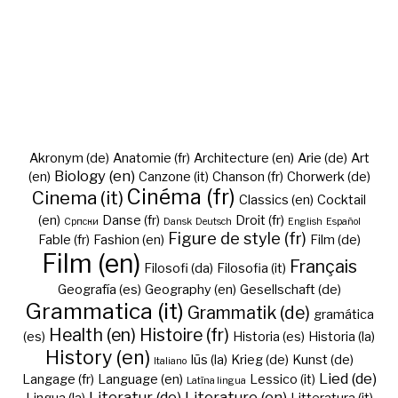
Akronym (de)
Anatomie (fr)
Architecture (en)
Arie (de)
Art
Biology (en)
(en)
Canzone (it)
Chanson (fr)
Chorwerk (de)
Cinéma (fr)
Cinema (it)
Classics (en)
Cocktail
(en)
Danse (fr)
Droit (fr)
Cрпски
Dansk
Deutsch
English
Español
Figure de style (fr)
Fable (fr)
Fashion (en)
Film (de)
Film (en)
Français
Filosofi (da)
Filosofia (it)
Geografía (es)
Geography (en)
Gesellschaft (de)
Grammatica (it)
Grammatik (de)
gramática
Health (en)
Histoire (fr)
(es)
Historia (es)
Historia (la)
History (en)
Iūs (la)
Krieg (de)
Kunst (de)
Italiano
Lied (de)
Langage (fr)
Language (en)
Lessico (it)
Latīna lingua
Literatur (de)
Literature (en)