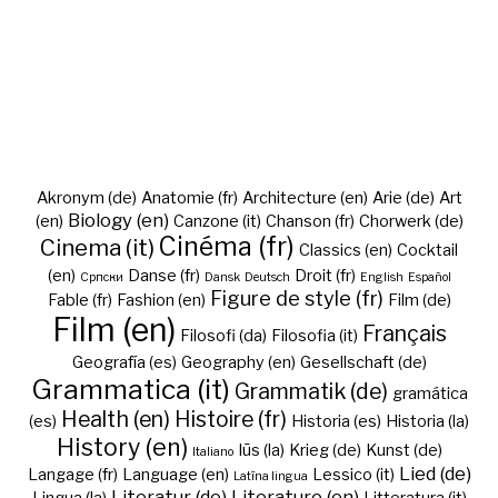
Akronym (de)
Anatomie (fr)
Architecture (en)
Arie (de)
Art
Biology (en)
(en)
Canzone (it)
Chanson (fr)
Chorwerk (de)
Cinéma (fr)
Cinema (it)
Classics (en)
Cocktail
(en)
Danse (fr)
Droit (fr)
Cрпски
Dansk
Deutsch
English
Español
Figure de style (fr)
Fable (fr)
Fashion (en)
Film (de)
Film (en)
Français
Filosofi (da)
Filosofia (it)
Geografía (es)
Geography (en)
Gesellschaft (de)
Grammatica (it)
Grammatik (de)
gramática
Health (en)
Histoire (fr)
(es)
Historia (es)
Historia (la)
History (en)
Iūs (la)
Krieg (de)
Kunst (de)
Italiano
Lied (de)
Langage (fr)
Language (en)
Lessico (it)
Latīna lingua
Literatur (de)
Literature (en)