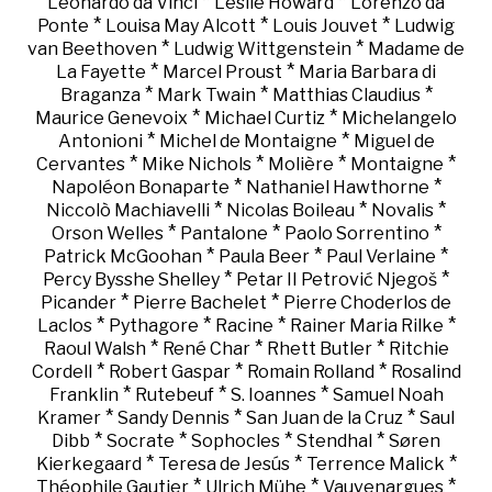
*
*
Leonardo da Vinci
Leslie Howard
Lorenzo da
*
*
*
Ponte
Louisa May Alcott
Louis Jouvet
Ludwig
*
*
van Beethoven
Ludwig Wittgenstein
Madame de
*
*
La Fayette
Marcel Proust
Maria Barbara di
*
*
*
Braganza
Mark Twain
Matthias Claudius
*
*
Maurice Genevoix
Michael Curtiz
Michelangelo
*
*
Antonioni
Michel de Montaigne
Miguel de
*
*
*
*
Cervantes
Mike Nichols
Molière
Montaigne
*
*
Napoléon Bonaparte
Nathaniel Hawthorne
*
*
*
Niccolò Machiavelli
Nicolas Boileau
Novalis
*
*
*
Orson Welles
Pantalone
Paolo Sorrentino
*
*
*
Patrick McGoohan
Paula Beer
Paul Verlaine
*
*
Percy Bysshe Shelley
Petar II Petrović Njegoš
*
*
Picander
Pierre Bachelet
Pierre Choderlos de
*
*
*
*
Laclos
Pythagore
Racine
Rainer Maria Rilke
*
*
*
Raoul Walsh
René Char
Rhett Butler
Ritchie
*
*
*
Cordell
Robert Gaspar
Romain Rolland
Rosalind
*
*
*
Franklin
Rutebeuf
S. Ioannes
Samuel Noah
*
*
*
Kramer
Sandy Dennis
San Juan de la Cruz
Saul
*
*
*
*
Dibb
Socrate
Sophocles
Stendhal
Søren
*
*
*
Kierkegaard
Teresa de Jesús
Terrence Malick
*
*
*
Théophile Gautier
Ulrich Mühe
Vauvenargues