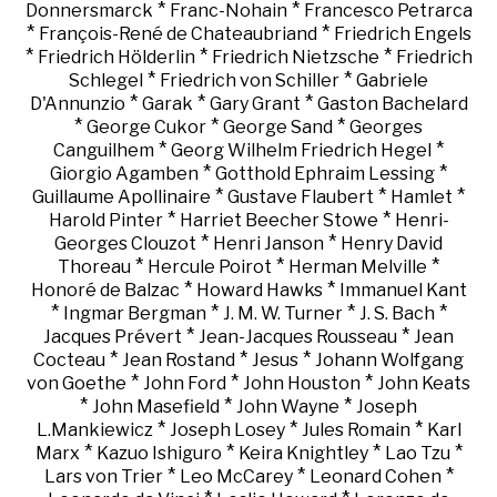
*
*
Donnersmarck
Franc-Nohain
Francesco Petrarca
*
*
François-René de Chateaubriand
Friedrich Engels
*
*
*
Friedrich Hölderlin
Friedrich Nietzsche
Friedrich
*
*
Schlegel
Friedrich von Schiller
Gabriele
*
*
*
D'Annunzio
Garak
Gary Grant
Gaston Bachelard
*
*
*
George Cukor
George Sand
Georges
*
*
Canguilhem
Georg Wilhelm Friedrich Hegel
*
*
Giorgio Agamben
Gotthold Ephraim Lessing
*
*
*
Guillaume Apollinaire
Gustave Flaubert
Hamlet
*
*
Harold Pinter
Harriet Beecher Stowe
Henri-
*
*
Georges Clouzot
Henri Janson
Henry David
*
*
*
Thoreau
Hercule Poirot
Herman Melville
*
*
Honoré de Balzac
Howard Hawks
Immanuel Kant
*
*
*
*
Ingmar Bergman
J. M. W. Turner
J. S. Bach
*
*
Jacques Prévert
Jean-Jacques Rousseau
Jean
*
*
*
Cocteau
Jean Rostand
Jesus
Johann Wolfgang
*
*
*
von Goethe
John Ford
John Houston
John Keats
*
*
*
John Masefield
John Wayne
Joseph
*
*
*
L.Mankiewicz
Joseph Losey
Jules Romain
Karl
*
*
*
*
Marx
Kazuo Ishiguro
Keira Knightley
Lao Tzu
*
*
*
Lars von Trier
Leo McCarey
Leonard Cohen