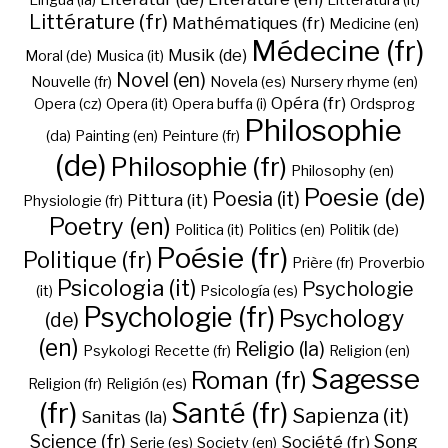
Lingua (la)
Litteratura (it)
Littérature (fr)
Mathématiques (fr)
Medicine (en)
Médecine (fr)
Musik (de)
Moral (de)
Musica (it)
Novel (en)
Nouvelle (fr)
Novela (es)
Nursery rhyme (en)
Opéra (fr)
Opera (cz)
Opera (it)
Opera buffa (i)
Ordsprog
Philosophie
(da)
Painting (en)
Peinture (fr)
(de)
Philosophie (fr)
Philosophy (en)
Poesie (de)
Poesia (it)
Pittura (it)
Physiologie (fr)
Poetry (en)
Politica (it)
Politics (en)
Politik (de)
Poésie (fr)
Politique (fr)
Prière (fr)
Proverbio
Psicologia (it)
Psychologie
(it)
Psicología (es)
Psychologie (fr)
Psychology
(de)
(en)
Religio (la)
Psykologi
Recette (fr)
Religion (en)
Sagesse
Roman (fr)
Religion (fr)
Religión (es)
(fr)
Santé (fr)
Sapienza (it)
Sanitas (la)
Science (fr)
Song
Société (fr)
Serie (es)
Society (en)