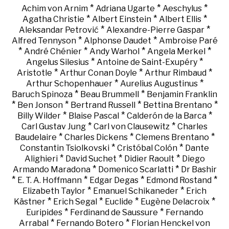
*
*
*
Achim von Arnim
Adriana Ugarte
Aeschylus
*
*
*
Agatha Christie
Albert Einstein
Albert Ellis
*
*
Aleksandar Petrović
Alexandre-Pierre Gaspar
*
*
Alfred Tennyson
Alphonse Daudet
Ambroise Paré
*
*
*
*
André Chénier
Andy Warhol
Angela Merkel
*
*
Angelus Silesius
Antoine de Saint-Exupéry
*
*
*
Aristotle
Arthur Conan Doyle
Arthur Rimbaud
*
*
Arthur Schopenhauer
Aurelius Augustinus
*
*
Baruch Spinoza
Beau Brummell
Benjamin Franklin
*
*
*
*
Ben Jonson
Bertrand Russell
Bettina Brentano
*
*
*
Billy Wilder
Blaise Pascal
Calderón de la Barca
*
*
Carl Gustav Jung
Carl von Clausewitz
Charles
*
*
*
Baudelaire
Charles Dickens
Clemens Brentano
*
*
Constantin Tsiolkovski
Cristóbal Colón
Dante
*
*
*
Alighieri
David Suchet
Didier Raoult
Diego
*
*
Armando Maradona
Domenico Scarlatti
Dr Bashir
*
*
*
*
E. T. A. Hoffmann
Edgar Degas
Edmond Rostand
*
*
Elizabeth Taylor
Emanuel Schikaneder
Erich
*
*
*
*
Kästner
Erich Segal
Euclide
Eugène Delacroix
*
*
Euripides
Ferdinand de Saussure
Fernando
*
*
Arrabal
Fernando Botero
Florian Henckel von