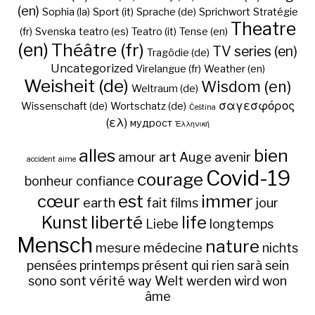
(en)
Sophia (la)
Sport (it)
Sprache (de)
Sprichwort
Stratégie
Theatre
(fr)
Svenska
teatro (es)
Teatro (it)
Tense (en)
(en)
Théâtre (fr)
TV series (en)
Tragödie (de)
Uncategorized
Virelangue (fr)
Weather (en)
Weisheit (de)
Wisdom (en)
Weltraum (de)
σαγεσφόρος
Wissenschaft (de)
Wortschatz (de)
Čeština
(ελ)
мудрост
Ἑλληνική
alles
bien
amour
art
Auge
avenir
accident
aime
Covid-19
courage
bonheur
confiance
cœur
est
immer
earth
fait
films
jour
Kunst
liberté
life
Liebe
longtemps
Mensch
nature
mesure
médecine
nichts
pensées
printemps
présent
qui
rien
sarà
sein
sono
sont
vérité
way
Welt
werden
wird
won
âme