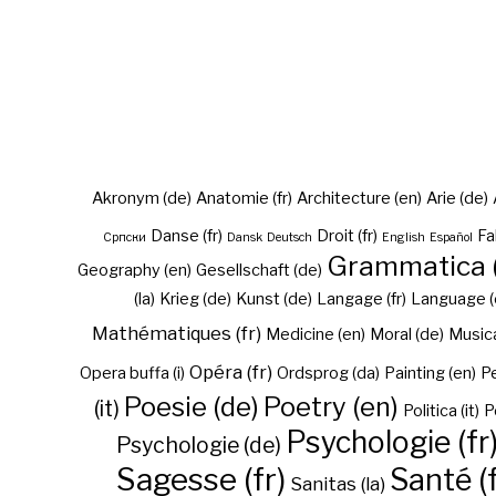
Akronym (de)
Anatomie (fr)
Architecture (en)
Arie (de)
Danse (fr)
Droit (fr)
Fa
Cрпски
Dansk
Deutsch
English
Español
Grammatica (
Geography (en)
Gesellschaft (de)
(la)
Krieg (de)
Kunst (de)
Langage (fr)
Language (
Mathématiques (fr)
Medicine (en)
Moral (de)
Musica 
Opéra (fr)
Opera buffa (i)
Ordsprog (da)
Painting (en)
Pe
Poesie (de)
Poetry (en)
(it)
Politica (it)
P
Psychologie (fr
Psychologie (de)
Sagesse (fr)
Santé (f
Sanitas (la)