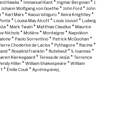
*
*
*
rd Hawks
Immanuel Kant
Ingmar Bergman
J.
*
*
*
Johann Wolfgang von Goethe
John Ford
John
*
*
*
*
n
Karl Marx
Kazuo Ishiguro
Keira Knightley
*
*
*
Ponte
Louisa May Alcott
Louis Jouvet
Ludwig
*
*
*
nza
Mark Twain
Matthias Claudius
Maurice
*
*
*
ke Nichols
Molière
Montaigne
Napoléon
*
*
*
alone
Paolo Sorrentino
Patrick McGoohan
*
*
*
ierre Choderlos de Laclos
Pythagore
Racine
*
*
*
*
land
Rosalind Franklin
Rutebeuf
S. Ioannes
*
*
Søren Kierkegaard
Teresa de Jesús
Terrence
*
*
endy Hiller
William Shakespeare
William
*
*
rt
Émile Coué
Αριστοφάνης