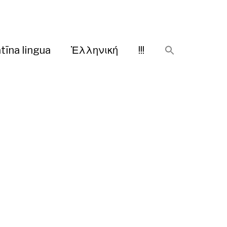
tīna lingua
Ἑλληνική
!!!