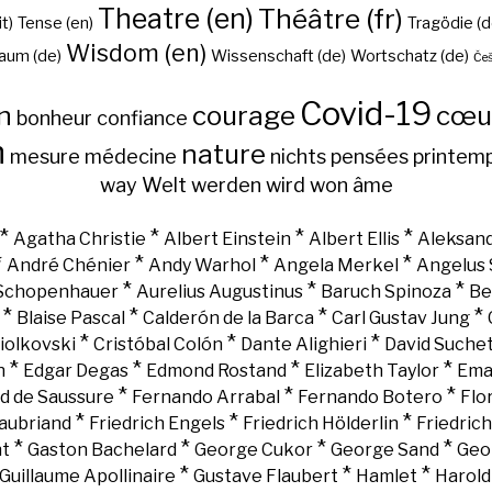
Theatre (en)
Théâtre (fr)
it)
Tense (en)
Tragödie (d
Wisdom (en)
aum (de)
Wissenschaft (de)
Wortschatz (de)
Češ
Covid-19
n
courage
cœu
bonheur
confiance
h
nature
mesure
médecine
nichts
pensées
printem
way
Welt
werden
wird
won
âme
*
*
*
*
Agatha Christie
Albert Einstein
Albert Ellis
Aleksand
*
*
*
*
André Chénier
Andy Warhol
Angela Merkel
Angelus 
*
*
*
 Schopenhauer
Aurelius Augustinus
Baruch Spinoza
Be
*
*
*
*
Blaise Pascal
Calderón de la Barca
Carl Gustav Jung
*
*
*
iolkovski
Cristóbal Colón
Dante Alighieri
David Suche
*
*
*
*
n
Edgar Degas
Edmond Rostand
Elizabeth Taylor
Ema
*
*
*
d de Saussure
Fernando Arrabal
Fernando Botero
Flo
*
*
*
aubriand
Friedrich Engels
Friedrich Hölderlin
Friedric
*
*
*
*
nt
Gaston Bachelard
George Cukor
George Sand
Geo
*
*
*
Guillaume Apollinaire
Gustave Flaubert
Hamlet
Harold