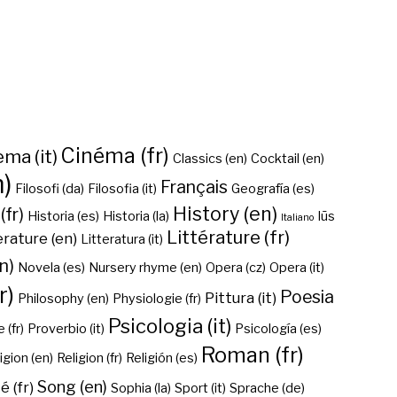
Cinéma (fr)
ma (it)
Classics (en)
Cocktail (en)
n)
Français
Filosofi (da)
Filosofia (it)
Geografía (es)
History (en)
(fr)
Historia (es)
Historia (la)
Iūs
Italiano
Littérature (fr)
erature (en)
Litteratura (it)
n)
Novela (es)
Nursery rhyme (en)
Opera (cz)
Opera (it)
r)
Poesia
Pittura (it)
Philosophy (en)
Physiologie (fr)
Psicologia (it)
 (fr)
Proverbio (it)
Psicología (es)
Roman (fr)
igion (en)
Religion (fr)
Religión (es)
Song (en)
é (fr)
Sophia (la)
Sport (it)
Sprache (de)