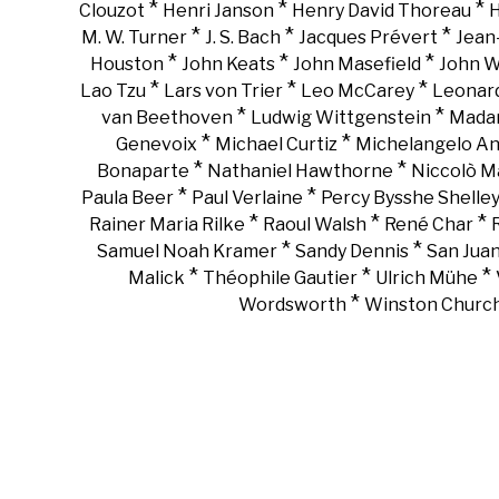
*
*
*
Clouzot
Henri Janson
Henry David Thoreau
H
*
*
*
M. W. Turner
J. S. Bach
Jacques Prévert
Jean
*
*
*
Houston
John Keats
John Masefield
John 
*
*
*
Lao Tzu
Lars von Trier
Leo McCarey
Leonar
*
*
van Beethoven
Ludwig Wittgenstein
Madam
*
*
Genevoix
Michael Curtiz
Michelangelo An
*
*
Bonaparte
Nathaniel Hawthorne
Niccolò Ma
*
*
Paula Beer
Paul Verlaine
Percy Bysshe Shelle
*
*
*
Rainer Maria Rilke
Raoul Walsh
René Char
*
*
Samuel Noah Kramer
Sandy Dennis
San Juan
*
*
*
Malick
Théophile Gautier
Ulrich Mühe
*
Wordsworth
Winston Churchi