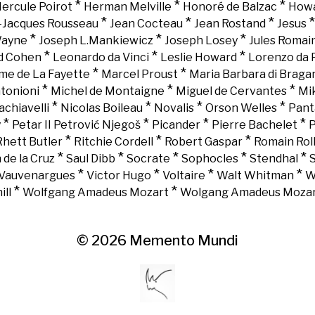
*
*
*
ercule Poirot
Herman Melville
Honoré de Balzac
Howa
*
*
*
-Jacques Rousseau
Jean Cocteau
Jean Rostand
Jesus
*
*
*
Wayne
Joseph L.Mankiewicz
Joseph Losey
Jules Romai
*
*
*
d Cohen
Leonardo da Vinci
Leslie Howard
Lorenzo da 
*
*
e de La Fayette
Marcel Proust
Maria Barbara di Braga
*
*
*
tonioni
Michel de Montaigne
Miguel de Cervantes
Mi
*
*
*
*
chiavelli
Nicolas Boileau
Novalis
Orson Welles
Pant
*
*
*
*
y
Petar II Petrović Njegoš
Picander
Pierre Bachelet
P
*
*
*
Rhett Butler
Ritchie Cordell
Robert Gaspar
Romain Rol
*
*
*
*
*
 de la Cruz
Saul Dibb
Socrate
Sophocles
Stendhal
*
*
*
*
Vauvenargues
Victor Hugo
Voltaire
Walt Whitman
W
*
*
ll
Wolfgang Amadeus Mozart
Wolgang Amadeus Moza
© 2026
Memento Mundi