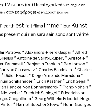
TV series (en)
Uncategorized
e)
Virelangue (fr)
σαγεσφόρος (ελ)
мудрост
tina
Ἑλληνική
r
est
immer
Kunst
earth
fait
films
jour
ps
présent
qui
rien
sarà
sein
sono
sont
vérité
*
*
ar Petrović
Alexandre-Pierre Gaspar
Alfred
*
*
*
Silesius
Antoine de Saint-Exupéry
Aristotle
*
*
*
au Brummell
Benjamin Franklin
Ben Jonson
*
*
Carl von Clausewitz
Charles Baudelaire
Charles
*
*
*
t
Didier Raoult
Diego Armando Maradona
*
*
*
nuel Schikaneder
Erich Kästner
Erich Segal
*
*
rian Henckel von Donnersmarck
Franc-Nohain
*
*
h Nietzsche
Friedrich Schlegel
Friedrich von
*
rges Canguilhem
Georg Wilhelm Friedrich Hegel
*
*
 Pinter
Harriet Beecher Stowe
Henri-Georges