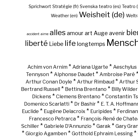
Sprichwort
Stratégie (fr)
Svenska
teatro (es)
Teatro (
Weisheit (de)
Weather (en)
Weltr
alles
bie
amour
art
Auge
avenir
accident
aime
Mensc
liberté
life
Liebe
longtemps
*
*
Achim von Arnim
Adriana Ugarte
Aeschylus
*
*
Tennyson
Alphonse Daudet
Ambroise Paré
*
*
Arthur Conan Doyle
Arthur Rimbaud
Arthur
*
*
Bertrand Russell
Bettina Brentano
Billy Wilder
*
*
Dickens
Clemens Brentano
Constantin Ts
*
*
Domenico Scarlatti
Dr Bashir
E. T. A. Hoffman
*
*
*
Euclide
Eugène Delacroix
Euripides
Ferdinan
*
Francesco Petrarca
François-René de Chate
*
*
*
Schiller
Gabriele D'Annunzio
Garak
Gary Gra
*
*
*
Giorgio Agamben
Gotthold Ephraim Lessing