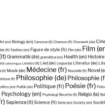
Cine
Biology (en)
Art (en)
Canzone (it)
Chanson (fr)
Chorwerk (de)
Film (e
Figure de style (fr)
ble (fr)
Fashion (en)
Film (de)
it)
Grammatik (de)
Health (en)
Histoire 
gramática (es)
Lied (de)
Literatur (de)
Lit
en)
Lessico (it)
Lingua (la)
Latīna lingua
Médecine (fr)
Novel (e
Musik (de)
(it)
Nouvelle (fr)
Philosophie (de)
Philosophie (f
inture (fr)
Poésie (fr)
Politique (fr)
olitics (en)
Politik (de)
Prière
)
Psychology (en)
Religio (la)
Psykologi
Recette (fr)
Rel
r)
Sapienza (it)
Science (fr)
Sociét
Serie (es)
Society (en)