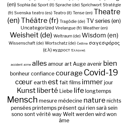
(en)
Sophia (la)
Sport (it)
Sprache (de)
Sprichwort
Stratégie
Theatre
(fr)
Svenska
teatro (es)
Teatro (it)
Tense (en)
(en)
Théâtre (fr)
TV series (en)
Tragödie (de)
Uncategorized
Virelangue (fr)
Weather (en)
Weisheit (de)
Wisdom (en)
Weltraum (de)
σαγεσφόρος
Wissenschaft (de)
Wortschatz (de)
Čeština
(ελ)
мудрост
Ἑλληνική
alles
bien
amour
art
Auge
avenir
accident
aime
Covid-19
courage
bonheur
confiance
cœur
est
immer
earth
fait
films
jour
Kunst
liberté
life
Liebe
longtemps
Mensch
nature
mesure
médecine
nichts
pensées
printemps
présent
qui
rien
sarà
sein
sono
sont
vérité
way
Welt
werden
wird
won
âme