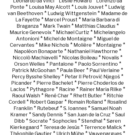
*
*
Leonardo da Vinci
Leslie Howard
Lorenzo da
*
*
*
Ponte
Louisa May Alcott
Louis Jouvet
Ludwig
*
*
van Beethoven
Ludwig Wittgenstein
Madame de
*
*
La Fayette
Marcel Proust
Maria Barbara di
*
*
*
Braganza
Mark Twain
Matthias Claudius
*
*
Maurice Genevoix
Michael Curtiz
Michelangelo
*
*
Antonioni
Michel de Montaigne
Miguel de
*
*
*
*
Cervantes
Mike Nichols
Molière
Montaigne
*
*
Napoléon Bonaparte
Nathaniel Hawthorne
*
*
*
Niccolò Machiavelli
Nicolas Boileau
Novalis
*
*
*
Orson Welles
Pantalone
Paolo Sorrentino
*
*
*
Patrick McGoohan
Paula Beer
Paul Verlaine
*
*
Percy Bysshe Shelley
Petar II Petrović Njegoš
*
*
Picander
Pierre Bachelet
Pierre Choderlos de
*
*
*
*
Laclos
Pythagore
Racine
Rainer Maria Rilke
*
*
*
Raoul Walsh
René Char
Rhett Butler
Ritchie
*
*
*
Cordell
Robert Gaspar
Romain Rolland
Rosalind
*
*
*
Franklin
Rutebeuf
S. Ioannes
Samuel Noah
*
*
*
Kramer
Sandy Dennis
San Juan de la Cruz
Saul
*
*
*
*
Dibb
Socrate
Sophocles
Stendhal
Søren
*
*
*
Kierkegaard
Teresa de Jesús
Terrence Malick
*
*
*
Théophile Gautier
Ulrich Mühe
Vauvenargues