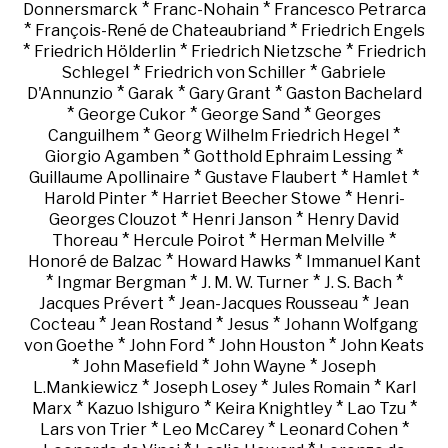
*
*
Donnersmarck
Franc-Nohain
Francesco Petrarca
*
*
François-René de Chateaubriand
Friedrich Engels
*
*
*
Friedrich Hölderlin
Friedrich Nietzsche
Friedrich
*
*
Schlegel
Friedrich von Schiller
Gabriele
*
*
*
D'Annunzio
Garak
Gary Grant
Gaston Bachelard
*
*
*
George Cukor
George Sand
Georges
*
*
Canguilhem
Georg Wilhelm Friedrich Hegel
*
*
Giorgio Agamben
Gotthold Ephraim Lessing
*
*
*
Guillaume Apollinaire
Gustave Flaubert
Hamlet
*
*
Harold Pinter
Harriet Beecher Stowe
Henri-
*
*
Georges Clouzot
Henri Janson
Henry David
*
*
*
Thoreau
Hercule Poirot
Herman Melville
*
*
Honoré de Balzac
Howard Hawks
Immanuel Kant
*
*
*
*
Ingmar Bergman
J. M. W. Turner
J. S. Bach
*
*
Jacques Prévert
Jean-Jacques Rousseau
Jean
*
*
*
Cocteau
Jean Rostand
Jesus
Johann Wolfgang
*
*
*
von Goethe
John Ford
John Houston
John Keats
*
*
*
John Masefield
John Wayne
Joseph
*
*
*
L.Mankiewicz
Joseph Losey
Jules Romain
Karl
*
*
*
*
Marx
Kazuo Ishiguro
Keira Knightley
Lao Tzu
*
*
*
Lars von Trier
Leo McCarey
Leonard Cohen