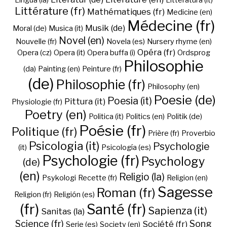
Lingua (la)
Litteratura (it)
Littérature (fr)
Mathématiques (fr)
Medicine (en)
Médecine (fr)
Musik (de)
Moral (de)
Musica (it)
Novel (en)
Nouvelle (fr)
Novela (es)
Nursery rhyme (en)
Opéra (fr)
Opera (cz)
Opera (it)
Opera buffa (i)
Ordsprog
Philosophie
(da)
Painting (en)
Peinture (fr)
(de)
Philosophie (fr)
Philosophy (en)
Poesie (de)
Poesia (it)
Pittura (it)
Physiologie (fr)
Poetry (en)
Politica (it)
Politics (en)
Politik (de)
Poésie (fr)
Politique (fr)
Prière (fr)
Proverbio
Psicologia (it)
Psychologie
(it)
Psicología (es)
Psychologie (fr)
Psychology
(de)
(en)
Religio (la)
Psykologi
Recette (fr)
Religion (en)
Sagesse
Roman (fr)
Religion (fr)
Religión (es)
(fr)
Santé (fr)
Sapienza (it)
Sanitas (la)
Science (fr)
Song
Société (fr)
Serie (es)
Society (en)