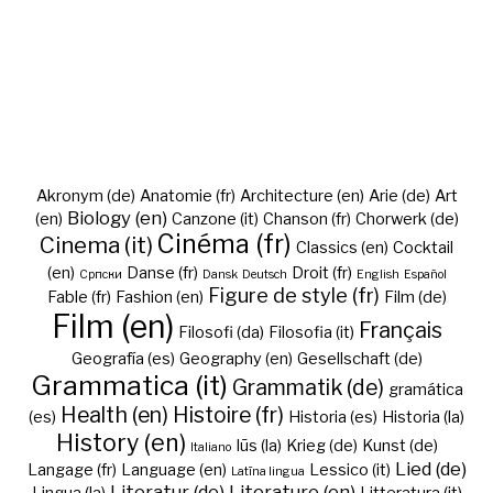
Akronym (de)
Anatomie (fr)
Architecture (en)
Arie (de)
Art
Biology (en)
(en)
Canzone (it)
Chanson (fr)
Chorwerk (de)
Cinéma (fr)
Cinema (it)
Classics (en)
Cocktail
(en)
Danse (fr)
Droit (fr)
Cрпски
Dansk
Deutsch
English
Español
Figure de style (fr)
Fable (fr)
Fashion (en)
Film (de)
Film (en)
Français
Filosofi (da)
Filosofia (it)
Geografía (es)
Geography (en)
Gesellschaft (de)
Grammatica (it)
Grammatik (de)
gramática
Health (en)
Histoire (fr)
(es)
Historia (es)
Historia (la)
History (en)
Iūs (la)
Krieg (de)
Kunst (de)
Italiano
Lied (de)
Langage (fr)
Language (en)
Lessico (it)
Latīna lingua
Literatur (de)
Literature (en)