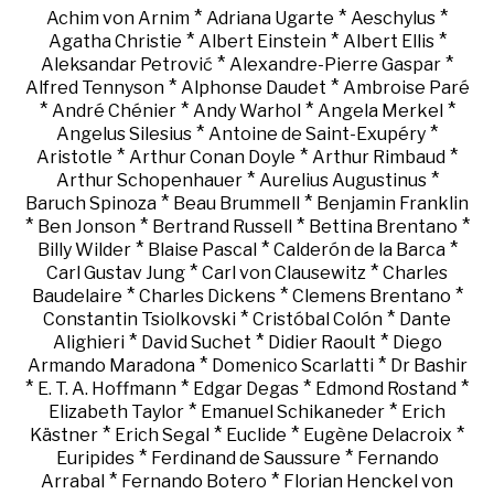
*
*
*
Achim von Arnim
Adriana Ugarte
Aeschylus
*
*
*
Agatha Christie
Albert Einstein
Albert Ellis
*
*
Aleksandar Petrović
Alexandre-Pierre Gaspar
*
*
Alfred Tennyson
Alphonse Daudet
Ambroise Paré
*
*
*
*
André Chénier
Andy Warhol
Angela Merkel
*
*
Angelus Silesius
Antoine de Saint-Exupéry
*
*
*
Aristotle
Arthur Conan Doyle
Arthur Rimbaud
*
*
Arthur Schopenhauer
Aurelius Augustinus
*
*
Baruch Spinoza
Beau Brummell
Benjamin Franklin
*
*
*
*
Ben Jonson
Bertrand Russell
Bettina Brentano
*
*
*
Billy Wilder
Blaise Pascal
Calderón de la Barca
*
*
Carl Gustav Jung
Carl von Clausewitz
Charles
*
*
*
Baudelaire
Charles Dickens
Clemens Brentano
*
*
Constantin Tsiolkovski
Cristóbal Colón
Dante
*
*
*
Alighieri
David Suchet
Didier Raoult
Diego
*
*
Armando Maradona
Domenico Scarlatti
Dr Bashir
*
*
*
*
E. T. A. Hoffmann
Edgar Degas
Edmond Rostand
*
*
Elizabeth Taylor
Emanuel Schikaneder
Erich
*
*
*
*
Kästner
Erich Segal
Euclide
Eugène Delacroix
*
*
Euripides
Ferdinand de Saussure
Fernando
*
*
Arrabal
Fernando Botero
Florian Henckel von