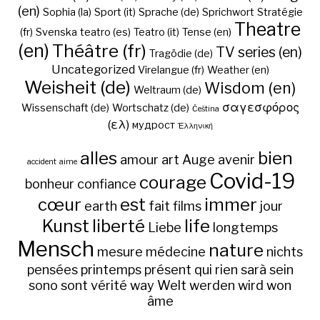
(en)
Sophia (la)
Sport (it)
Sprache (de)
Sprichwort
Stratégie
Theatre
(fr)
Svenska
teatro (es)
Teatro (it)
Tense (en)
(en)
Théâtre (fr)
TV series (en)
Tragödie (de)
Uncategorized
Virelangue (fr)
Weather (en)
Weisheit (de)
Wisdom (en)
Weltraum (de)
σαγεσφόρος
Wissenschaft (de)
Wortschatz (de)
Čeština
(ελ)
мудрост
Ἑλληνική
alles
bien
amour
art
Auge
avenir
accident
aime
Covid-19
courage
bonheur
confiance
cœur
est
immer
earth
fait
films
jour
Kunst
liberté
life
Liebe
longtemps
Mensch
nature
mesure
médecine
nichts
pensées
printemps
présent
qui
rien
sarà
sein
sono
sont
vérité
way
Welt
werden
wird
won
âme