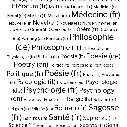
Lingua (la)
Litteratura (it)
Littérature (fr)
Mathématiques (fr)
Medicine (en)
Médecine (fr)
Musik (de)
Moral (de)
Musica (it)
Novel (en)
Nouvelle (fr)
Novela (es)
Nursery rhyme (en)
Opéra (fr)
Opera (cz)
Opera (it)
Opera buffa (i)
Ordsprog
Philosophie
(da)
Painting (en)
Peinture (fr)
(de)
Philosophie (fr)
Philosophy (en)
Poesie (de)
Poesia (it)
Pittura (it)
Physiologie (fr)
Poetry (en)
Politica (it)
Politics (en)
Politik (de)
Poésie (fr)
Politique (fr)
Prière (fr)
Proverbio
Psicologia (it)
Psychologie
(it)
Psicología (es)
Psychologie (fr)
Psychology
(de)
(en)
Religio (la)
Psykologi
Recette (fr)
Religion (en)
Sagesse
Roman (fr)
Religion (fr)
Religión (es)
(fr)
Santé (fr)
Sapienza (it)
Sanitas (la)
Science (fr)
Song
Société (fr)
Serie (es)
Society (en)