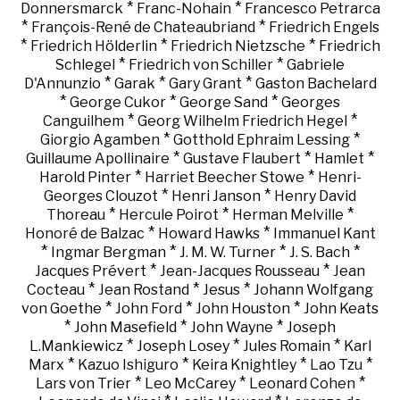
*
*
Donnersmarck
Franc-Nohain
Francesco Petrarca
*
*
François-René de Chateaubriand
Friedrich Engels
*
*
*
Friedrich Hölderlin
Friedrich Nietzsche
Friedrich
*
*
Schlegel
Friedrich von Schiller
Gabriele
*
*
*
D'Annunzio
Garak
Gary Grant
Gaston Bachelard
*
*
*
George Cukor
George Sand
Georges
*
*
Canguilhem
Georg Wilhelm Friedrich Hegel
*
*
Giorgio Agamben
Gotthold Ephraim Lessing
*
*
*
Guillaume Apollinaire
Gustave Flaubert
Hamlet
*
*
Harold Pinter
Harriet Beecher Stowe
Henri-
*
*
Georges Clouzot
Henri Janson
Henry David
*
*
*
Thoreau
Hercule Poirot
Herman Melville
*
*
Honoré de Balzac
Howard Hawks
Immanuel Kant
*
*
*
*
Ingmar Bergman
J. M. W. Turner
J. S. Bach
*
*
Jacques Prévert
Jean-Jacques Rousseau
Jean
*
*
*
Cocteau
Jean Rostand
Jesus
Johann Wolfgang
*
*
*
von Goethe
John Ford
John Houston
John Keats
*
*
*
John Masefield
John Wayne
Joseph
*
*
*
L.Mankiewicz
Joseph Losey
Jules Romain
Karl
*
*
*
*
Marx
Kazuo Ishiguro
Keira Knightley
Lao Tzu
*
*
*
Lars von Trier
Leo McCarey
Leonard Cohen