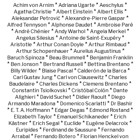
*
*
*
Achim von Arnim
Adriana Ugarte
Aeschylus
*
*
*
Agatha Christie
Albert Einstein
Albert Ellis
*
*
Aleksandar Petrović
Alexandre-Pierre Gaspar
*
*
Alfred Tennyson
Alphonse Daudet
Ambroise Paré
*
*
*
*
André Chénier
Andy Warhol
Angela Merkel
*
*
Angelus Silesius
Antoine de Saint-Exupéry
*
*
*
Aristotle
Arthur Conan Doyle
Arthur Rimbaud
*
*
Arthur Schopenhauer
Aurelius Augustinus
*
*
Baruch Spinoza
Beau Brummell
Benjamin Franklin
*
*
*
*
Ben Jonson
Bertrand Russell
Bettina Brentano
*
*
*
Billy Wilder
Blaise Pascal
Calderón de la Barca
*
*
Carl Gustav Jung
Carl von Clausewitz
Charles
*
*
*
Baudelaire
Charles Dickens
Clemens Brentano
*
*
Constantin Tsiolkovski
Cristóbal Colón
Dante
*
*
*
Alighieri
David Suchet
Didier Raoult
Diego
*
*
Armando Maradona
Domenico Scarlatti
Dr Bashir
*
*
*
*
E. T. A. Hoffmann
Edgar Degas
Edmond Rostand
*
*
Elizabeth Taylor
Emanuel Schikaneder
Erich
*
*
*
*
Kästner
Erich Segal
Euclide
Eugène Delacroix
*
*
Euripides
Ferdinand de Saussure
Fernando
*
*
Arrabal
Fernando Botero
Florian Henckel von