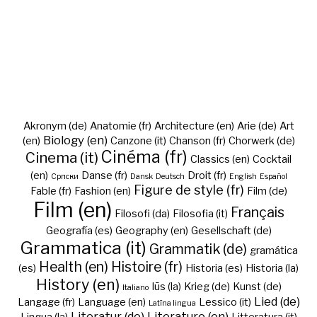
Akronym (de)
Anatomie (fr)
Architecture (en)
Arie (de)
Art
Biology (en)
(en)
Canzone (it)
Chanson (fr)
Chorwerk (de)
Cinéma (fr)
Cinema (it)
Classics (en)
Cocktail
(en)
Danse (fr)
Droit (fr)
Cрпски
Dansk
Deutsch
English
Español
Figure de style (fr)
Fable (fr)
Fashion (en)
Film (de)
Film (en)
Français
Filosofi (da)
Filosofia (it)
Geografía (es)
Geography (en)
Gesellschaft (de)
Grammatica (it)
Grammatik (de)
gramática
Health (en)
Histoire (fr)
(es)
Historia (es)
Historia (la)
History (en)
Iūs (la)
Krieg (de)
Kunst (de)
Italiano
Lied (de)
Langage (fr)
Language (en)
Lessico (it)
Latīna lingua
Literatur (de)
Literature (en)