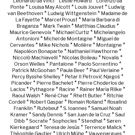
*
*
Leonardo da Vinci
Leslie Howard
Lorenzo da
*
*
*
Ponte
Louisa May Alcott
Louis Jouvet
Ludwig
*
*
van Beethoven
Ludwig Wittgenstein
Madame de
*
*
La Fayette
Marcel Proust
Maria Barbara di
*
*
*
Braganza
Mark Twain
Matthias Claudius
*
*
Maurice Genevoix
Michael Curtiz
Michelangelo
*
*
Antonioni
Michel de Montaigne
Miguel de
*
*
*
*
Cervantes
Mike Nichols
Molière
Montaigne
*
*
Napoléon Bonaparte
Nathaniel Hawthorne
*
*
*
Niccolò Machiavelli
Nicolas Boileau
Novalis
*
*
*
Orson Welles
Pantalone
Paolo Sorrentino
*
*
*
Patrick McGoohan
Paula Beer
Paul Verlaine
*
*
Percy Bysshe Shelley
Petar II Petrović Njegoš
*
*
Picander
Pierre Bachelet
Pierre Choderlos de
*
*
*
*
Laclos
Pythagore
Racine
Rainer Maria Rilke
*
*
*
Raoul Walsh
René Char
Rhett Butler
Ritchie
*
*
*
Cordell
Robert Gaspar
Romain Rolland
Rosalind
*
*
*
Franklin
Rutebeuf
S. Ioannes
Samuel Noah
*
*
*
Kramer
Sandy Dennis
San Juan de la Cruz
Saul
*
*
*
*
Dibb
Socrate
Sophocles
Stendhal
Søren
*
*
*
Kierkegaard
Teresa de Jesús
Terrence Malick
*
*
*
Théophile Gautier
Ulrich Mühe
Vauvenargues