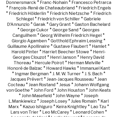
*
*
Donnersmarck
Franc-Nohain
Francesco Petrarca
*
*
François-René de Chateaubriand
Friedrich Engels
*
*
*
Friedrich Hölderlin
Friedrich Nietzsche
Friedrich
*
*
Schlegel
Friedrich von Schiller
Gabriele
*
*
*
D'Annunzio
Garak
Gary Grant
Gaston Bachelard
*
*
*
George Cukor
George Sand
Georges
*
*
Canguilhem
Georg Wilhelm Friedrich Hegel
*
*
Giorgio Agamben
Gotthold Ephraim Lessing
*
*
*
Guillaume Apollinaire
Gustave Flaubert
Hamlet
*
*
Harold Pinter
Harriet Beecher Stowe
Henri-
*
*
Georges Clouzot
Henri Janson
Henry David
*
*
*
Thoreau
Hercule Poirot
Herman Melville
*
*
Honoré de Balzac
Howard Hawks
Immanuel Kant
*
*
*
*
Ingmar Bergman
J. M. W. Turner
J. S. Bach
*
*
Jacques Prévert
Jean-Jacques Rousseau
Jean
*
*
*
Cocteau
Jean Rostand
Jesus
Johann Wolfgang
*
*
*
von Goethe
John Ford
John Houston
John Keats
*
*
*
John Masefield
John Wayne
Joseph
*
*
*
L.Mankiewicz
Joseph Losey
Jules Romain
Karl
*
*
*
*
Marx
Kazuo Ishiguro
Keira Knightley
Lao Tzu
*
*
*
Lars von Trier
Leo McCarey
Leonard Cohen