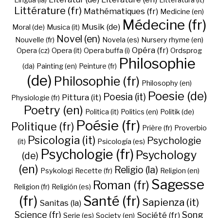
Lingua (la)
Litteratura (it)
Littérature (fr)
Mathématiques (fr)
Medicine (en)
Médecine (fr)
Musik (de)
Moral (de)
Musica (it)
Novel (en)
Nouvelle (fr)
Novela (es)
Nursery rhyme (en)
Opéra (fr)
Opera (cz)
Opera (it)
Opera buffa (i)
Ordsprog
Philosophie
(da)
Painting (en)
Peinture (fr)
(de)
Philosophie (fr)
Philosophy (en)
Poesie (de)
Poesia (it)
Pittura (it)
Physiologie (fr)
Poetry (en)
Politica (it)
Politics (en)
Politik (de)
Poésie (fr)
Politique (fr)
Prière (fr)
Proverbio
Psicologia (it)
Psychologie
(it)
Psicología (es)
Psychologie (fr)
Psychology
(de)
(en)
Religio (la)
Psykologi
Recette (fr)
Religion (en)
Sagesse
Roman (fr)
Religion (fr)
Religión (es)
(fr)
Santé (fr)
Sapienza (it)
Sanitas (la)
Science (fr)
Song
Société (fr)
Serie (es)
Society (en)