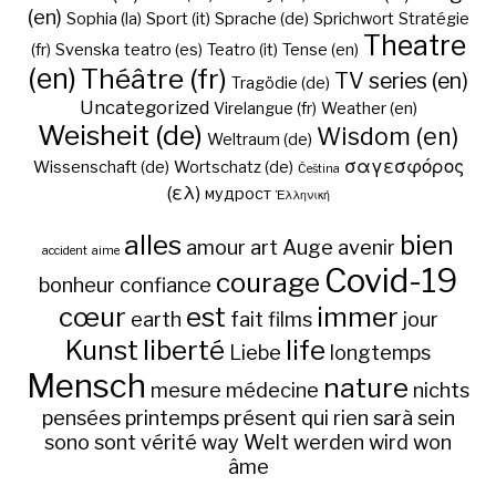
(en)
Sophia (la)
Sport (it)
Sprache (de)
Sprichwort
Stratégie
Theatre
(fr)
Svenska
teatro (es)
Teatro (it)
Tense (en)
(en)
Théâtre (fr)
TV series (en)
Tragödie (de)
Uncategorized
Virelangue (fr)
Weather (en)
Weisheit (de)
Wisdom (en)
Weltraum (de)
σαγεσφόρος
Wissenschaft (de)
Wortschatz (de)
Čeština
(ελ)
мудрост
Ἑλληνική
alles
bien
amour
art
Auge
avenir
accident
aime
Covid-19
courage
bonheur
confiance
cœur
est
immer
earth
fait
films
jour
Kunst
liberté
life
Liebe
longtemps
Mensch
nature
mesure
médecine
nichts
pensées
printemps
présent
qui
rien
sarà
sein
sono
sont
vérité
way
Welt
werden
wird
won
âme