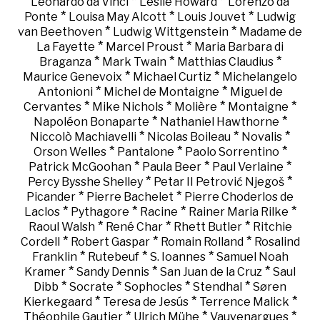
*
*
Leonardo da Vinci
Leslie Howard
Lorenzo da
*
*
*
Ponte
Louisa May Alcott
Louis Jouvet
Ludwig
*
*
van Beethoven
Ludwig Wittgenstein
Madame de
*
*
La Fayette
Marcel Proust
Maria Barbara di
*
*
*
Braganza
Mark Twain
Matthias Claudius
*
*
Maurice Genevoix
Michael Curtiz
Michelangelo
*
*
Antonioni
Michel de Montaigne
Miguel de
*
*
*
*
Cervantes
Mike Nichols
Molière
Montaigne
*
*
Napoléon Bonaparte
Nathaniel Hawthorne
*
*
*
Niccolò Machiavelli
Nicolas Boileau
Novalis
*
*
*
Orson Welles
Pantalone
Paolo Sorrentino
*
*
*
Patrick McGoohan
Paula Beer
Paul Verlaine
*
*
Percy Bysshe Shelley
Petar II Petrović Njegoš
*
*
Picander
Pierre Bachelet
Pierre Choderlos de
*
*
*
*
Laclos
Pythagore
Racine
Rainer Maria Rilke
*
*
*
Raoul Walsh
René Char
Rhett Butler
Ritchie
*
*
*
Cordell
Robert Gaspar
Romain Rolland
Rosalind
*
*
*
Franklin
Rutebeuf
S. Ioannes
Samuel Noah
*
*
*
Kramer
Sandy Dennis
San Juan de la Cruz
Saul
*
*
*
*
Dibb
Socrate
Sophocles
Stendhal
Søren
*
*
*
Kierkegaard
Teresa de Jesús
Terrence Malick
*
*
*
Théophile Gautier
Ulrich Mühe
Vauvenargues