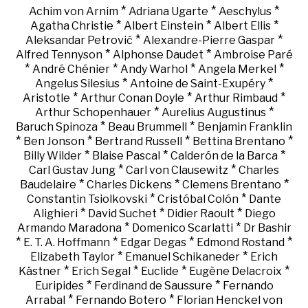
*
*
*
Achim von Arnim
Adriana Ugarte
Aeschylus
*
*
*
Agatha Christie
Albert Einstein
Albert Ellis
*
*
Aleksandar Petrović
Alexandre-Pierre Gaspar
*
*
Alfred Tennyson
Alphonse Daudet
Ambroise Paré
*
*
*
*
André Chénier
Andy Warhol
Angela Merkel
*
*
Angelus Silesius
Antoine de Saint-Exupéry
*
*
*
Aristotle
Arthur Conan Doyle
Arthur Rimbaud
*
*
Arthur Schopenhauer
Aurelius Augustinus
*
*
Baruch Spinoza
Beau Brummell
Benjamin Franklin
*
*
*
*
Ben Jonson
Bertrand Russell
Bettina Brentano
*
*
*
Billy Wilder
Blaise Pascal
Calderón de la Barca
*
*
Carl Gustav Jung
Carl von Clausewitz
Charles
*
*
*
Baudelaire
Charles Dickens
Clemens Brentano
*
*
Constantin Tsiolkovski
Cristóbal Colón
Dante
*
*
*
Alighieri
David Suchet
Didier Raoult
Diego
*
*
Armando Maradona
Domenico Scarlatti
Dr Bashir
*
*
*
*
E. T. A. Hoffmann
Edgar Degas
Edmond Rostand
*
*
Elizabeth Taylor
Emanuel Schikaneder
Erich
*
*
*
*
Kästner
Erich Segal
Euclide
Eugène Delacroix
*
*
Euripides
Ferdinand de Saussure
Fernando
*
*
Arrabal
Fernando Botero
Florian Henckel von