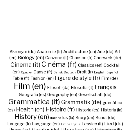
Akronym (de)
Anatomie (fr)
Architecture (en)
Arie (de)
Art
Biology (en)
(en)
Canzone (it)
Chanson (fr)
Chorwerk (de)
Cinéma (fr)
Cinema (it)
Classics (en)
Cocktail
(en)
Danse (fr)
Droit (fr)
Cрпски
Dansk
Deutsch
English
Español
Figure de style (fr)
Fable (fr)
Fashion (en)
Film (de)
Film (en)
Français
Filosofi (da)
Filosofia (it)
Geografía (es)
Geography (en)
Gesellschaft (de)
Grammatica (it)
Grammatik (de)
gramática
Health (en)
Histoire (fr)
(es)
Historia (es)
Historia (la)
History (en)
Iūs (la)
Krieg (de)
Kunst (de)
Italiano
Lied (de)
Langage (fr)
Language (en)
Lessico (it)
Latīna lingua
Literatur (de)
Literature (en)