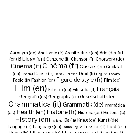
Akronym (de)
Anatomie (fr)
Architecture (en)
Arie (de)
Art
Biology (en)
(en)
Canzone (it)
Chanson (fr)
Chorwerk (de)
Cinéma (fr)
Cinema (it)
Classics (en)
Cocktail
(en)
Danse (fr)
Droit (fr)
Cрпски
Dansk
Deutsch
English
Español
Figure de style (fr)
Fable (fr)
Fashion (en)
Film (de)
Film (en)
Français
Filosofi (da)
Filosofia (it)
Geografía (es)
Geography (en)
Gesellschaft (de)
Grammatica (it)
Grammatik (de)
gramática
Health (en)
Histoire (fr)
(es)
Historia (es)
Historia (la)
History (en)
Iūs (la)
Krieg (de)
Kunst (de)
Italiano
Lied (de)
Langage (fr)
Language (en)
Lessico (it)
Latīna lingua
Literatur (de)
Literature (en)