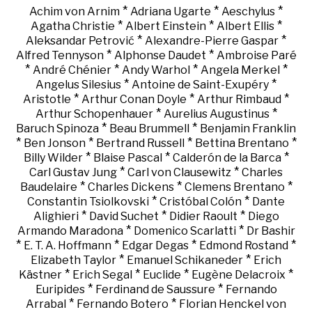
*
*
*
Achim von Arnim
Adriana Ugarte
Aeschylus
*
*
*
Agatha Christie
Albert Einstein
Albert Ellis
*
*
Aleksandar Petrović
Alexandre-Pierre Gaspar
*
*
Alfred Tennyson
Alphonse Daudet
Ambroise Paré
*
*
*
*
André Chénier
Andy Warhol
Angela Merkel
*
*
Angelus Silesius
Antoine de Saint-Exupéry
*
*
*
Aristotle
Arthur Conan Doyle
Arthur Rimbaud
*
*
Arthur Schopenhauer
Aurelius Augustinus
*
*
Baruch Spinoza
Beau Brummell
Benjamin Franklin
*
*
*
*
Ben Jonson
Bertrand Russell
Bettina Brentano
*
*
*
Billy Wilder
Blaise Pascal
Calderón de la Barca
*
*
Carl Gustav Jung
Carl von Clausewitz
Charles
*
*
*
Baudelaire
Charles Dickens
Clemens Brentano
*
*
Constantin Tsiolkovski
Cristóbal Colón
Dante
*
*
*
Alighieri
David Suchet
Didier Raoult
Diego
*
*
Armando Maradona
Domenico Scarlatti
Dr Bashir
*
*
*
*
E. T. A. Hoffmann
Edgar Degas
Edmond Rostand
*
*
Elizabeth Taylor
Emanuel Schikaneder
Erich
*
*
*
*
Kästner
Erich Segal
Euclide
Eugène Delacroix
*
*
Euripides
Ferdinand de Saussure
Fernando
*
*
Arrabal
Fernando Botero
Florian Henckel von