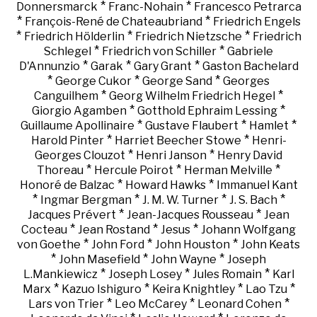
*
*
Donnersmarck
Franc-Nohain
Francesco Petrarca
*
*
François-René de Chateaubriand
Friedrich Engels
*
*
*
Friedrich Hölderlin
Friedrich Nietzsche
Friedrich
*
*
Schlegel
Friedrich von Schiller
Gabriele
*
*
*
D'Annunzio
Garak
Gary Grant
Gaston Bachelard
*
*
*
George Cukor
George Sand
Georges
*
*
Canguilhem
Georg Wilhelm Friedrich Hegel
*
*
Giorgio Agamben
Gotthold Ephraim Lessing
*
*
*
Guillaume Apollinaire
Gustave Flaubert
Hamlet
*
*
Harold Pinter
Harriet Beecher Stowe
Henri-
*
*
Georges Clouzot
Henri Janson
Henry David
*
*
*
Thoreau
Hercule Poirot
Herman Melville
*
*
Honoré de Balzac
Howard Hawks
Immanuel Kant
*
*
*
*
Ingmar Bergman
J. M. W. Turner
J. S. Bach
*
*
Jacques Prévert
Jean-Jacques Rousseau
Jean
*
*
*
Cocteau
Jean Rostand
Jesus
Johann Wolfgang
*
*
*
von Goethe
John Ford
John Houston
John Keats
*
*
*
John Masefield
John Wayne
Joseph
*
*
*
L.Mankiewicz
Joseph Losey
Jules Romain
Karl
*
*
*
*
Marx
Kazuo Ishiguro
Keira Knightley
Lao Tzu
*
*
*
Lars von Trier
Leo McCarey
Leonard Cohen