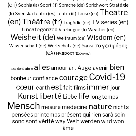
(en)
Sophia (la)
Sport (it)
Sprache (de)
Sprichwort
Stratégie
Theatre
(fr)
Svenska
teatro (es)
Teatro (it)
Tense (en)
(en)
Théâtre (fr)
TV series (en)
Tragödie (de)
Uncategorized
Virelangue (fr)
Weather (en)
Weisheit (de)
Wisdom (en)
Weltraum (de)
σαγεσφόρος
Wissenschaft (de)
Wortschatz (de)
Čeština
(ελ)
мудрост
Ἑλληνική
alles
bien
amour
art
Auge
avenir
accident
aime
Covid-19
courage
bonheur
confiance
cœur
est
immer
earth
fait
films
jour
Kunst
liberté
life
Liebe
longtemps
Mensch
nature
mesure
médecine
nichts
pensées
printemps
présent
qui
rien
sarà
sein
sono
sont
vérité
way
Welt
werden
wird
won
âme