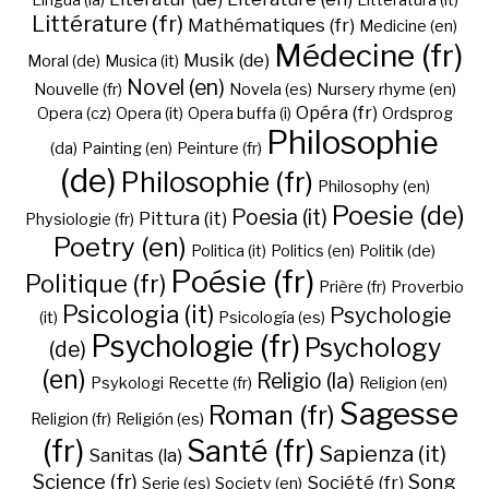
Lingua (la)
Litteratura (it)
Littérature (fr)
Mathématiques (fr)
Medicine (en)
Médecine (fr)
Musik (de)
Moral (de)
Musica (it)
Novel (en)
Nouvelle (fr)
Novela (es)
Nursery rhyme (en)
Opéra (fr)
Opera (cz)
Opera (it)
Opera buffa (i)
Ordsprog
Philosophie
(da)
Painting (en)
Peinture (fr)
(de)
Philosophie (fr)
Philosophy (en)
Poesie (de)
Poesia (it)
Pittura (it)
Physiologie (fr)
Poetry (en)
Politica (it)
Politics (en)
Politik (de)
Poésie (fr)
Politique (fr)
Prière (fr)
Proverbio
Psicologia (it)
Psychologie
(it)
Psicología (es)
Psychologie (fr)
Psychology
(de)
(en)
Religio (la)
Psykologi
Recette (fr)
Religion (en)
Sagesse
Roman (fr)
Religion (fr)
Religión (es)
(fr)
Santé (fr)
Sapienza (it)
Sanitas (la)
Science (fr)
Song
Société (fr)
Serie (es)
Society (en)