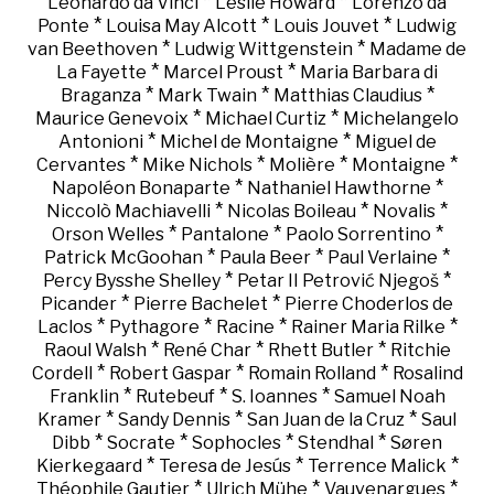
*
*
Leonardo da Vinci
Leslie Howard
Lorenzo da
*
*
*
Ponte
Louisa May Alcott
Louis Jouvet
Ludwig
*
*
van Beethoven
Ludwig Wittgenstein
Madame de
*
*
La Fayette
Marcel Proust
Maria Barbara di
*
*
*
Braganza
Mark Twain
Matthias Claudius
*
*
Maurice Genevoix
Michael Curtiz
Michelangelo
*
*
Antonioni
Michel de Montaigne
Miguel de
*
*
*
*
Cervantes
Mike Nichols
Molière
Montaigne
*
*
Napoléon Bonaparte
Nathaniel Hawthorne
*
*
*
Niccolò Machiavelli
Nicolas Boileau
Novalis
*
*
*
Orson Welles
Pantalone
Paolo Sorrentino
*
*
*
Patrick McGoohan
Paula Beer
Paul Verlaine
*
*
Percy Bysshe Shelley
Petar II Petrović Njegoš
*
*
Picander
Pierre Bachelet
Pierre Choderlos de
*
*
*
*
Laclos
Pythagore
Racine
Rainer Maria Rilke
*
*
*
Raoul Walsh
René Char
Rhett Butler
Ritchie
*
*
*
Cordell
Robert Gaspar
Romain Rolland
Rosalind
*
*
*
Franklin
Rutebeuf
S. Ioannes
Samuel Noah
*
*
*
Kramer
Sandy Dennis
San Juan de la Cruz
Saul
*
*
*
*
Dibb
Socrate
Sophocles
Stendhal
Søren
*
*
*
Kierkegaard
Teresa de Jesús
Terrence Malick
*
*
*
Théophile Gautier
Ulrich Mühe
Vauvenargues