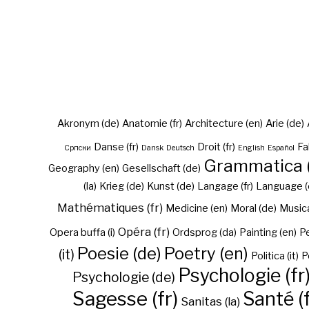
Akronym (de)
Anatomie (fr)
Architecture (en)
Arie (de)
Danse (fr)
Droit (fr)
Fa
Cрпски
Dansk
Deutsch
English
Español
Grammatica (
Geography (en)
Gesellschaft (de)
(la)
Krieg (de)
Kunst (de)
Langage (fr)
Language (
Mathématiques (fr)
Medicine (en)
Moral (de)
Musica 
Opéra (fr)
Opera buffa (i)
Ordsprog (da)
Painting (en)
Pe
Poesie (de)
Poetry (en)
(it)
Politica (it)
P
Psychologie (fr
Psychologie (de)
Sagesse (fr)
Santé (f
Sanitas (la)