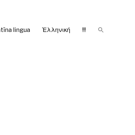
tīna lingua
Ἑλληνική
!!!