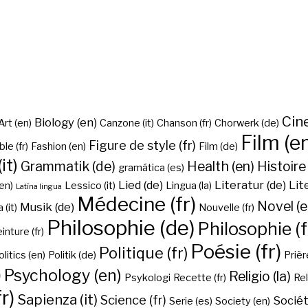
Cine
Biology (en)
Art (en)
Canzone (it)
Chanson (fr)
Chorwerk (de)
Film (e
Figure de style (fr)
ble (fr)
Fashion (en)
Film (de)
it)
Grammatik (de)
Health (en)
Histoire 
gramática (es)
Lied (de)
Literatur (de)
Lit
en)
Lessico (it)
Lingua (la)
Latīna lingua
Médecine (fr)
Novel (e
Musik (de)
(it)
Nouvelle (fr)
Philosophie (de)
Philosophie (f
inture (fr)
Poésie (fr)
Politique (fr)
olitics (en)
Politik (de)
Prière
)
Psychology (en)
Religio (la)
Psykologi
Recette (fr)
Rel
r)
Sapienza (it)
Science (fr)
Sociét
Serie (es)
Society (en)