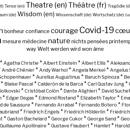
Theatre (en)
Théâtre (fr)
it)
Tense (en)
Tragödie (d
Wisdom (en)
aum (de)
Wissenschaft (de)
Wortschatz (de)
Češ
Covid-19
n
courage
cœu
bonheur
confiance
h
nature
mesure
médecine
nichts
pensées
printem
way
Welt
werden
wird
won
âme
*
*
*
*
Agatha Christie
Albert Einstein
Albert Ellis
Aleksand
*
*
*
*
André Chénier
Andy Warhol
Angela Merkel
Angelus 
*
*
*
 Schopenhauer
Aurelius Augustinus
Baruch Spinoza
Be
*
*
*
*
Blaise Pascal
Calderón de la Barca
Carl Gustav Jung
*
*
*
iolkovski
Cristóbal Colón
Dante Alighieri
David Suche
*
*
*
*
n
Edgar Degas
Edmond Rostand
Elizabeth Taylor
Ema
*
*
*
d de Saussure
Fernando Arrabal
Fernando Botero
Flo
*
*
*
aubriand
Friedrich Engels
Friedrich Hölderlin
Friedric
*
*
*
*
nt
Gaston Bachelard
George Cukor
George Sand
Geo
*
*
*
Guillaume Apollinaire
Gustave Flaubert
Hamlet
Harold