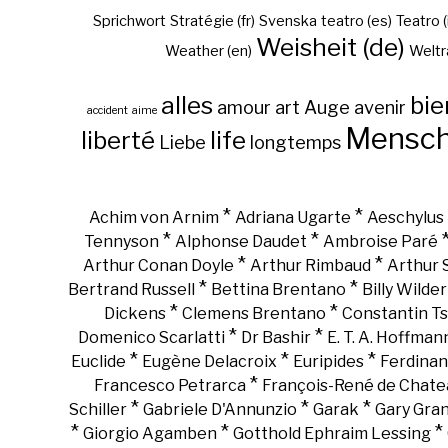
Sprichwort
Stratégie (fr)
Svenska
teatro (es)
Teatro (
Weisheit (de)
Weather (en)
Weltr
alles
bie
amour
art
Auge
avenir
accident
aime
Mensc
liberté
life
Liebe
longtemps
*
*
Achim von Arnim
Adriana Ugarte
Aeschylus
*
*
Tennyson
Alphonse Daudet
Ambroise Paré
*
*
Arthur Conan Doyle
Arthur Rimbaud
Arthur
*
*
Bertrand Russell
Bettina Brentano
Billy Wilder
*
*
Dickens
Clemens Brentano
Constantin Ts
*
*
Domenico Scarlatti
Dr Bashir
E. T. A. Hoffman
*
*
*
Euclide
Eugène Delacroix
Euripides
Ferdinan
*
Francesco Petrarca
François-René de Chate
*
*
*
Schiller
Gabriele D'Annunzio
Garak
Gary Gra
*
*
*
Giorgio Agamben
Gotthold Ephraim Lessing