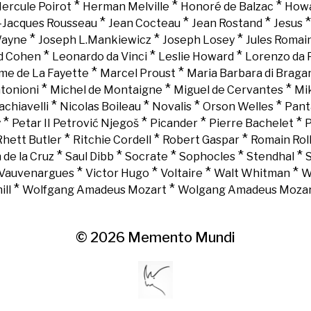
*
*
*
ercule Poirot
Herman Melville
Honoré de Balzac
Howa
*
*
*
-Jacques Rousseau
Jean Cocteau
Jean Rostand
Jesus
*
*
*
Wayne
Joseph L.Mankiewicz
Joseph Losey
Jules Romai
*
*
*
d Cohen
Leonardo da Vinci
Leslie Howard
Lorenzo da 
*
*
e de La Fayette
Marcel Proust
Maria Barbara di Braga
*
*
*
tonioni
Michel de Montaigne
Miguel de Cervantes
Mi
*
*
*
*
chiavelli
Nicolas Boileau
Novalis
Orson Welles
Pant
*
*
*
*
y
Petar II Petrović Njegoš
Picander
Pierre Bachelet
P
*
*
*
Rhett Butler
Ritchie Cordell
Robert Gaspar
Romain Rol
*
*
*
*
*
 de la Cruz
Saul Dibb
Socrate
Sophocles
Stendhal
*
*
*
*
Vauvenargues
Victor Hugo
Voltaire
Walt Whitman
W
*
*
ll
Wolfgang Amadeus Mozart
Wolgang Amadeus Moza
© 2026
Memento Mundi