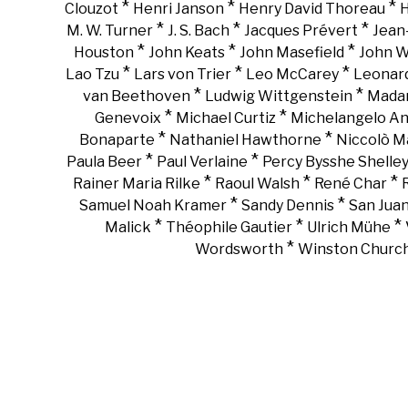
*
*
*
Clouzot
Henri Janson
Henry David Thoreau
H
*
*
*
M. W. Turner
J. S. Bach
Jacques Prévert
Jean
*
*
*
Houston
John Keats
John Masefield
John 
*
*
*
Lao Tzu
Lars von Trier
Leo McCarey
Leonar
*
*
van Beethoven
Ludwig Wittgenstein
Madam
*
*
Genevoix
Michael Curtiz
Michelangelo An
*
*
Bonaparte
Nathaniel Hawthorne
Niccolò Ma
*
*
Paula Beer
Paul Verlaine
Percy Bysshe Shelle
*
*
*
Rainer Maria Rilke
Raoul Walsh
René Char
*
*
Samuel Noah Kramer
Sandy Dennis
San Juan
*
*
*
Malick
Théophile Gautier
Ulrich Mühe
*
Wordsworth
Winston Churchi