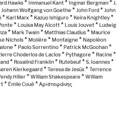
*
*
*
rd Hawks
Immanuel Kant
Ingmar Bergman
J.
*
*
*
Johann Wolfgang von Goethe
John Ford
John
*
*
*
*
n
Karl Marx
Kazuo Ishiguro
Keira Knightley
*
*
*
Ponte
Louisa May Alcott
Louis Jouvet
Ludwig
*
*
*
nza
Mark Twain
Matthias Claudius
Maurice
*
*
*
ke Nichols
Molière
Montaigne
Napoléon
*
*
*
alone
Paolo Sorrentino
Patrick McGoohan
*
*
*
ierre Choderlos de Laclos
Pythagore
Racine
*
*
*
*
land
Rosalind Franklin
Rutebeuf
S. Ioannes
*
*
Søren Kierkegaard
Teresa de Jesús
Terrence
*
*
endy Hiller
William Shakespeare
William
*
*
rt
Émile Coué
Αριστοφάνης