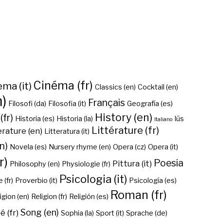
Cinéma (fr)
ma (it)
Classics (en)
Cocktail (en)
n)
Français
Filosofi (da)
Filosofia (it)
Geografía (es)
History (en)
(fr)
Historia (es)
Historia (la)
Iūs
Italiano
Littérature (fr)
erature (en)
Litteratura (it)
n)
Novela (es)
Nursery rhyme (en)
Opera (cz)
Opera (it)
r)
Poesia
Pittura (it)
Philosophy (en)
Physiologie (fr)
Psicologia (it)
 (fr)
Proverbio (it)
Psicología (es)
Roman (fr)
igion (en)
Religion (fr)
Religión (es)
Song (en)
é (fr)
Sophia (la)
Sport (it)
Sprache (de)