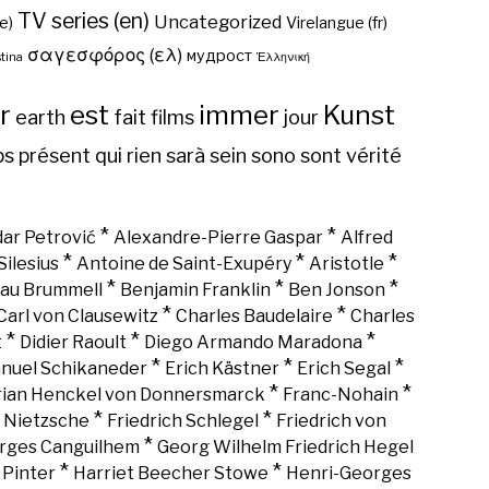
TV series (en)
Uncategorized
e)
Virelangue (fr)
σαγεσφόρος (ελ)
мудрост
tina
Ἑλληνική
r
est
immer
Kunst
earth
fait
films
jour
ps
présent
qui
rien
sarà
sein
sono
sont
vérité
*
*
ar Petrović
Alexandre-Pierre Gaspar
Alfred
*
*
*
Silesius
Antoine de Saint-Exupéry
Aristotle
*
*
*
au Brummell
Benjamin Franklin
Ben Jonson
*
*
Carl von Clausewitz
Charles Baudelaire
Charles
*
*
*
t
Didier Raoult
Diego Armando Maradona
*
*
*
nuel Schikaneder
Erich Kästner
Erich Segal
*
*
rian Henckel von Donnersmarck
Franc-Nohain
*
*
h Nietzsche
Friedrich Schlegel
Friedrich von
*
rges Canguilhem
Georg Wilhelm Friedrich Hegel
*
*
 Pinter
Harriet Beecher Stowe
Henri-Georges