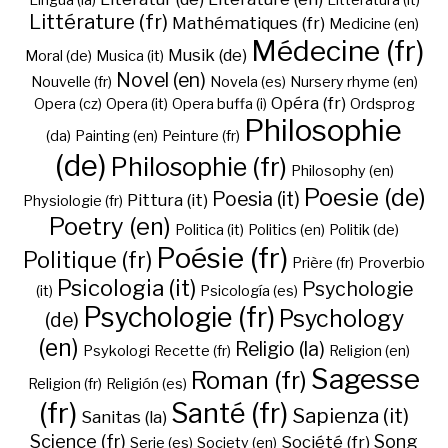
Lingua (la)
Litteratura (it)
Littérature (fr)
Mathématiques (fr)
Medicine (en)
Médecine (fr)
Musik (de)
Moral (de)
Musica (it)
Novel (en)
Nouvelle (fr)
Novela (es)
Nursery rhyme (en)
Opéra (fr)
Opera (cz)
Opera (it)
Opera buffa (i)
Ordsprog
Philosophie
(da)
Painting (en)
Peinture (fr)
(de)
Philosophie (fr)
Philosophy (en)
Poesie (de)
Poesia (it)
Pittura (it)
Physiologie (fr)
Poetry (en)
Politica (it)
Politics (en)
Politik (de)
Poésie (fr)
Politique (fr)
Prière (fr)
Proverbio
Psicologia (it)
Psychologie
(it)
Psicología (es)
Psychologie (fr)
Psychology
(de)
(en)
Religio (la)
Psykologi
Recette (fr)
Religion (en)
Sagesse
Roman (fr)
Religion (fr)
Religión (es)
(fr)
Santé (fr)
Sapienza (it)
Sanitas (la)
Science (fr)
Song
Société (fr)
Serie (es)
Society (en)