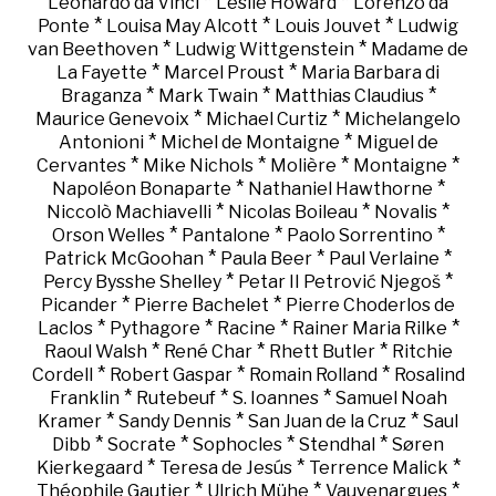
*
*
Leonardo da Vinci
Leslie Howard
Lorenzo da
*
*
*
Ponte
Louisa May Alcott
Louis Jouvet
Ludwig
*
*
van Beethoven
Ludwig Wittgenstein
Madame de
*
*
La Fayette
Marcel Proust
Maria Barbara di
*
*
*
Braganza
Mark Twain
Matthias Claudius
*
*
Maurice Genevoix
Michael Curtiz
Michelangelo
*
*
Antonioni
Michel de Montaigne
Miguel de
*
*
*
*
Cervantes
Mike Nichols
Molière
Montaigne
*
*
Napoléon Bonaparte
Nathaniel Hawthorne
*
*
*
Niccolò Machiavelli
Nicolas Boileau
Novalis
*
*
*
Orson Welles
Pantalone
Paolo Sorrentino
*
*
*
Patrick McGoohan
Paula Beer
Paul Verlaine
*
*
Percy Bysshe Shelley
Petar II Petrović Njegoš
*
*
Picander
Pierre Bachelet
Pierre Choderlos de
*
*
*
*
Laclos
Pythagore
Racine
Rainer Maria Rilke
*
*
*
Raoul Walsh
René Char
Rhett Butler
Ritchie
*
*
*
Cordell
Robert Gaspar
Romain Rolland
Rosalind
*
*
*
Franklin
Rutebeuf
S. Ioannes
Samuel Noah
*
*
*
Kramer
Sandy Dennis
San Juan de la Cruz
Saul
*
*
*
*
Dibb
Socrate
Sophocles
Stendhal
Søren
*
*
*
Kierkegaard
Teresa de Jesús
Terrence Malick
*
*
*
Théophile Gautier
Ulrich Mühe
Vauvenargues