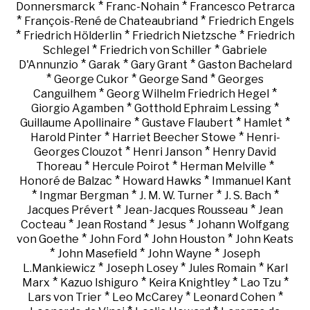
*
*
Donnersmarck
Franc-Nohain
Francesco Petrarca
*
*
François-René de Chateaubriand
Friedrich Engels
*
*
*
Friedrich Hölderlin
Friedrich Nietzsche
Friedrich
*
*
Schlegel
Friedrich von Schiller
Gabriele
*
*
*
D'Annunzio
Garak
Gary Grant
Gaston Bachelard
*
*
*
George Cukor
George Sand
Georges
*
*
Canguilhem
Georg Wilhelm Friedrich Hegel
*
*
Giorgio Agamben
Gotthold Ephraim Lessing
*
*
*
Guillaume Apollinaire
Gustave Flaubert
Hamlet
*
*
Harold Pinter
Harriet Beecher Stowe
Henri-
*
*
Georges Clouzot
Henri Janson
Henry David
*
*
*
Thoreau
Hercule Poirot
Herman Melville
*
*
Honoré de Balzac
Howard Hawks
Immanuel Kant
*
*
*
*
Ingmar Bergman
J. M. W. Turner
J. S. Bach
*
*
Jacques Prévert
Jean-Jacques Rousseau
Jean
*
*
*
Cocteau
Jean Rostand
Jesus
Johann Wolfgang
*
*
*
von Goethe
John Ford
John Houston
John Keats
*
*
*
John Masefield
John Wayne
Joseph
*
*
*
L.Mankiewicz
Joseph Losey
Jules Romain
Karl
*
*
*
*
Marx
Kazuo Ishiguro
Keira Knightley
Lao Tzu
*
*
*
Lars von Trier
Leo McCarey
Leonard Cohen