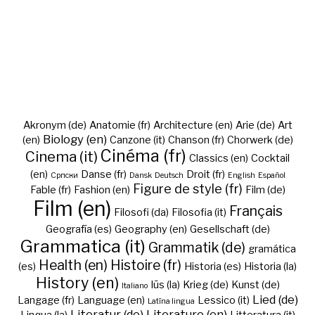
Akronym (de)
Anatomie (fr)
Architecture (en)
Arie (de)
Art
Biology (en)
(en)
Canzone (it)
Chanson (fr)
Chorwerk (de)
Cinéma (fr)
Cinema (it)
Classics (en)
Cocktail
(en)
Danse (fr)
Droit (fr)
Cрпски
Dansk
Deutsch
English
Español
Figure de style (fr)
Fable (fr)
Fashion (en)
Film (de)
Film (en)
Français
Filosofi (da)
Filosofia (it)
Geografía (es)
Geography (en)
Gesellschaft (de)
Grammatica (it)
Grammatik (de)
gramática
Health (en)
Histoire (fr)
(es)
Historia (es)
Historia (la)
History (en)
Iūs (la)
Krieg (de)
Kunst (de)
Italiano
Lied (de)
Langage (fr)
Language (en)
Lessico (it)
Latīna lingua
Literatur (de)
Literature (en)