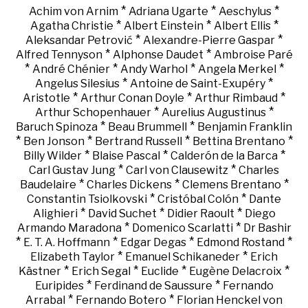
*
*
*
Achim von Arnim
Adriana Ugarte
Aeschylus
*
*
*
Agatha Christie
Albert Einstein
Albert Ellis
*
*
Aleksandar Petrović
Alexandre-Pierre Gaspar
*
*
Alfred Tennyson
Alphonse Daudet
Ambroise Paré
*
*
*
*
André Chénier
Andy Warhol
Angela Merkel
*
*
Angelus Silesius
Antoine de Saint-Exupéry
*
*
*
Aristotle
Arthur Conan Doyle
Arthur Rimbaud
*
*
Arthur Schopenhauer
Aurelius Augustinus
*
*
Baruch Spinoza
Beau Brummell
Benjamin Franklin
*
*
*
*
Ben Jonson
Bertrand Russell
Bettina Brentano
*
*
*
Billy Wilder
Blaise Pascal
Calderón de la Barca
*
*
Carl Gustav Jung
Carl von Clausewitz
Charles
*
*
*
Baudelaire
Charles Dickens
Clemens Brentano
*
*
Constantin Tsiolkovski
Cristóbal Colón
Dante
*
*
*
Alighieri
David Suchet
Didier Raoult
Diego
*
*
Armando Maradona
Domenico Scarlatti
Dr Bashir
*
*
*
*
E. T. A. Hoffmann
Edgar Degas
Edmond Rostand
*
*
Elizabeth Taylor
Emanuel Schikaneder
Erich
*
*
*
*
Kästner
Erich Segal
Euclide
Eugène Delacroix
*
*
Euripides
Ferdinand de Saussure
Fernando
*
*
Arrabal
Fernando Botero
Florian Henckel von