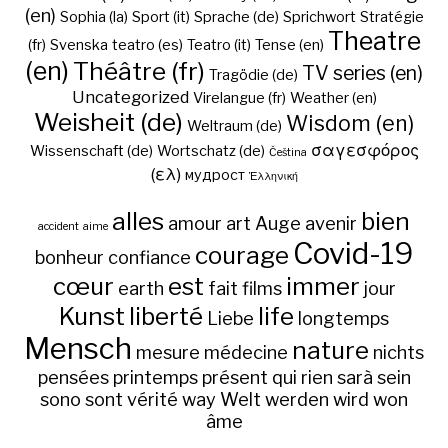
(en)
Sophia (la)
Sport (it)
Sprache (de)
Sprichwort
Stratégie
Theatre
(fr)
Svenska
teatro (es)
Teatro (it)
Tense (en)
(en)
Théâtre (fr)
TV series (en)
Tragödie (de)
Uncategorized
Virelangue (fr)
Weather (en)
Weisheit (de)
Wisdom (en)
Weltraum (de)
σαγεσφόρος
Wissenschaft (de)
Wortschatz (de)
Čeština
(ελ)
мудрост
Ἑλληνική
alles
bien
amour
art
Auge
avenir
accident
aime
Covid-19
courage
bonheur
confiance
cœur
est
immer
earth
fait
films
jour
Kunst
liberté
life
Liebe
longtemps
Mensch
nature
mesure
médecine
nichts
pensées
printemps
présent
qui
rien
sarà
sein
sono
sont
vérité
way
Welt
werden
wird
won
âme