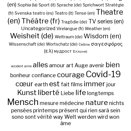
(en)
Sophia (la)
Sport (it)
Sprache (de)
Sprichwort
Stratégie
Theatre
(fr)
Svenska
teatro (es)
Teatro (it)
Tense (en)
(en)
Théâtre (fr)
TV series (en)
Tragödie (de)
Uncategorized
Virelangue (fr)
Weather (en)
Weisheit (de)
Wisdom (en)
Weltraum (de)
σαγεσφόρος
Wissenschaft (de)
Wortschatz (de)
Čeština
(ελ)
мудрост
Ἑλληνική
alles
bien
amour
art
Auge
avenir
accident
aime
Covid-19
courage
bonheur
confiance
cœur
est
immer
earth
fait
films
jour
Kunst
liberté
life
Liebe
longtemps
Mensch
nature
mesure
médecine
nichts
pensées
printemps
présent
qui
rien
sarà
sein
sono
sont
vérité
way
Welt
werden
wird
won
âme