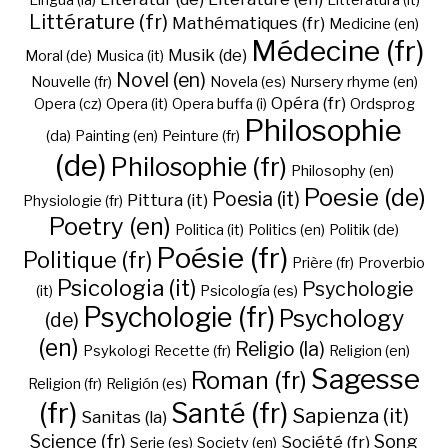
Lingua (la)
Litteratura (it)
Littérature (fr)
Mathématiques (fr)
Medicine (en)
Médecine (fr)
Musik (de)
Moral (de)
Musica (it)
Novel (en)
Nouvelle (fr)
Novela (es)
Nursery rhyme (en)
Opéra (fr)
Opera (cz)
Opera (it)
Opera buffa (i)
Ordsprog
Philosophie
(da)
Painting (en)
Peinture (fr)
(de)
Philosophie (fr)
Philosophy (en)
Poesie (de)
Poesia (it)
Pittura (it)
Physiologie (fr)
Poetry (en)
Politica (it)
Politics (en)
Politik (de)
Poésie (fr)
Politique (fr)
Prière (fr)
Proverbio
Psicologia (it)
Psychologie
(it)
Psicología (es)
Psychologie (fr)
Psychology
(de)
(en)
Religio (la)
Psykologi
Recette (fr)
Religion (en)
Sagesse
Roman (fr)
Religion (fr)
Religión (es)
(fr)
Santé (fr)
Sapienza (it)
Sanitas (la)
Science (fr)
Song
Société (fr)
Serie (es)
Society (en)