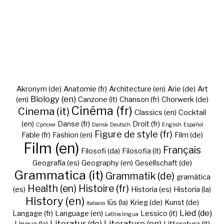
Akronym (de)
Anatomie (fr)
Architecture (en)
Arie (de)
Art
Biology (en)
(en)
Canzone (it)
Chanson (fr)
Chorwerk (de)
Cinéma (fr)
Cinema (it)
Classics (en)
Cocktail
(en)
Danse (fr)
Droit (fr)
Cрпски
Dansk
Deutsch
English
Español
Figure de style (fr)
Fable (fr)
Fashion (en)
Film (de)
Film (en)
Français
Filosofi (da)
Filosofia (it)
Geografía (es)
Geography (en)
Gesellschaft (de)
Grammatica (it)
Grammatik (de)
gramática
Health (en)
Histoire (fr)
(es)
Historia (es)
Historia (la)
History (en)
Iūs (la)
Krieg (de)
Kunst (de)
Italiano
Lied (de)
Langage (fr)
Language (en)
Lessico (it)
Latīna lingua
Literatur (de)
Literature (en)