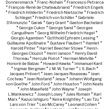
*
*
Donnersmarck
Franc-Nohain
Francesco Petrarca
*
*
François-René de Chateaubriand
Friedrich Engels
*
*
*
Friedrich Hölderlin
Friedrich Nietzsche
Friedrich
*
*
Schlegel
Friedrich von Schiller
Gabriele
*
*
*
D'Annunzio
Garak
Gary Grant
Gaston Bachelard
*
*
*
George Cukor
George Sand
Georges
*
*
Canguilhem
Georg Wilhelm Friedrich Hegel
*
*
Giorgio Agamben
Gotthold Ephraim Lessing
*
*
*
Guillaume Apollinaire
Gustave Flaubert
Hamlet
*
*
Harold Pinter
Harriet Beecher Stowe
Henri-
*
*
Georges Clouzot
Henri Janson
Henry David
*
*
*
Thoreau
Hercule Poirot
Herman Melville
*
*
Honoré de Balzac
Howard Hawks
Immanuel Kant
*
*
*
*
Ingmar Bergman
J. M. W. Turner
J. S. Bach
*
*
Jacques Prévert
Jean-Jacques Rousseau
Jean
*
*
*
Cocteau
Jean Rostand
Jesus
Johann Wolfgang
*
*
*
von Goethe
John Ford
John Houston
John Keats
*
*
*
John Masefield
John Wayne
Joseph
*
*
*
L.Mankiewicz
Joseph Losey
Jules Romain
Karl
*
*
*
*
Marx
Kazuo Ishiguro
Keira Knightley
Lao Tzu
*
*
*
Lars von Trier
Leo McCarey
Leonard Cohen