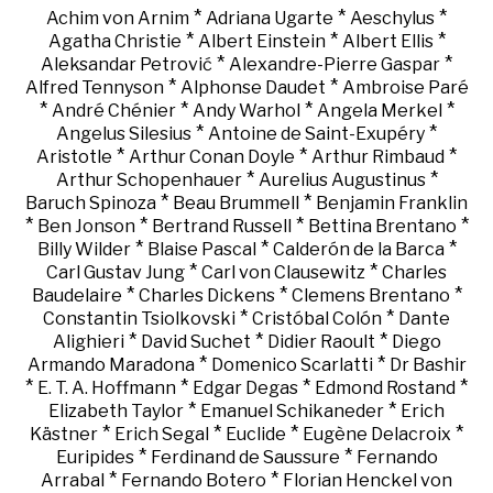
*
*
*
Achim von Arnim
Adriana Ugarte
Aeschylus
*
*
*
Agatha Christie
Albert Einstein
Albert Ellis
*
*
Aleksandar Petrović
Alexandre-Pierre Gaspar
*
*
Alfred Tennyson
Alphonse Daudet
Ambroise Paré
*
*
*
*
André Chénier
Andy Warhol
Angela Merkel
*
*
Angelus Silesius
Antoine de Saint-Exupéry
*
*
*
Aristotle
Arthur Conan Doyle
Arthur Rimbaud
*
*
Arthur Schopenhauer
Aurelius Augustinus
*
*
Baruch Spinoza
Beau Brummell
Benjamin Franklin
*
*
*
*
Ben Jonson
Bertrand Russell
Bettina Brentano
*
*
*
Billy Wilder
Blaise Pascal
Calderón de la Barca
*
*
Carl Gustav Jung
Carl von Clausewitz
Charles
*
*
*
Baudelaire
Charles Dickens
Clemens Brentano
*
*
Constantin Tsiolkovski
Cristóbal Colón
Dante
*
*
*
Alighieri
David Suchet
Didier Raoult
Diego
*
*
Armando Maradona
Domenico Scarlatti
Dr Bashir
*
*
*
*
E. T. A. Hoffmann
Edgar Degas
Edmond Rostand
*
*
Elizabeth Taylor
Emanuel Schikaneder
Erich
*
*
*
*
Kästner
Erich Segal
Euclide
Eugène Delacroix
*
*
Euripides
Ferdinand de Saussure
Fernando
*
*
Arrabal
Fernando Botero
Florian Henckel von