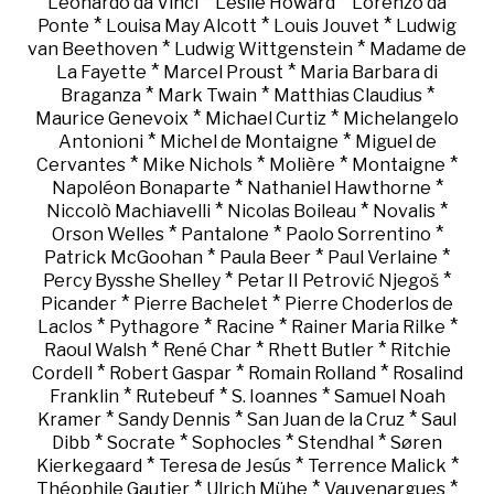
*
*
Leonardo da Vinci
Leslie Howard
Lorenzo da
*
*
*
Ponte
Louisa May Alcott
Louis Jouvet
Ludwig
*
*
van Beethoven
Ludwig Wittgenstein
Madame de
*
*
La Fayette
Marcel Proust
Maria Barbara di
*
*
*
Braganza
Mark Twain
Matthias Claudius
*
*
Maurice Genevoix
Michael Curtiz
Michelangelo
*
*
Antonioni
Michel de Montaigne
Miguel de
*
*
*
*
Cervantes
Mike Nichols
Molière
Montaigne
*
*
Napoléon Bonaparte
Nathaniel Hawthorne
*
*
*
Niccolò Machiavelli
Nicolas Boileau
Novalis
*
*
*
Orson Welles
Pantalone
Paolo Sorrentino
*
*
*
Patrick McGoohan
Paula Beer
Paul Verlaine
*
*
Percy Bysshe Shelley
Petar II Petrović Njegoš
*
*
Picander
Pierre Bachelet
Pierre Choderlos de
*
*
*
*
Laclos
Pythagore
Racine
Rainer Maria Rilke
*
*
*
Raoul Walsh
René Char
Rhett Butler
Ritchie
*
*
*
Cordell
Robert Gaspar
Romain Rolland
Rosalind
*
*
*
Franklin
Rutebeuf
S. Ioannes
Samuel Noah
*
*
*
Kramer
Sandy Dennis
San Juan de la Cruz
Saul
*
*
*
*
Dibb
Socrate
Sophocles
Stendhal
Søren
*
*
*
Kierkegaard
Teresa de Jesús
Terrence Malick
*
*
*
Théophile Gautier
Ulrich Mühe
Vauvenargues