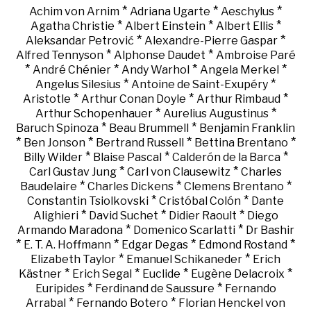
*
*
*
Achim von Arnim
Adriana Ugarte
Aeschylus
*
*
*
Agatha Christie
Albert Einstein
Albert Ellis
*
*
Aleksandar Petrović
Alexandre-Pierre Gaspar
*
*
Alfred Tennyson
Alphonse Daudet
Ambroise Paré
*
*
*
*
André Chénier
Andy Warhol
Angela Merkel
*
*
Angelus Silesius
Antoine de Saint-Exupéry
*
*
*
Aristotle
Arthur Conan Doyle
Arthur Rimbaud
*
*
Arthur Schopenhauer
Aurelius Augustinus
*
*
Baruch Spinoza
Beau Brummell
Benjamin Franklin
*
*
*
*
Ben Jonson
Bertrand Russell
Bettina Brentano
*
*
*
Billy Wilder
Blaise Pascal
Calderón de la Barca
*
*
Carl Gustav Jung
Carl von Clausewitz
Charles
*
*
*
Baudelaire
Charles Dickens
Clemens Brentano
*
*
Constantin Tsiolkovski
Cristóbal Colón
Dante
*
*
*
Alighieri
David Suchet
Didier Raoult
Diego
*
*
Armando Maradona
Domenico Scarlatti
Dr Bashir
*
*
*
*
E. T. A. Hoffmann
Edgar Degas
Edmond Rostand
*
*
Elizabeth Taylor
Emanuel Schikaneder
Erich
*
*
*
*
Kästner
Erich Segal
Euclide
Eugène Delacroix
*
*
Euripides
Ferdinand de Saussure
Fernando
*
*
Arrabal
Fernando Botero
Florian Henckel von