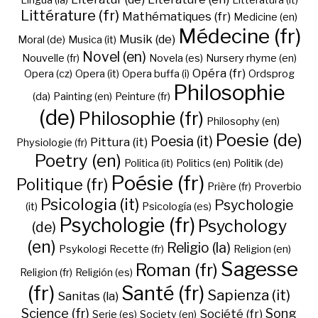
Lingua (la)
Litteratura (it)
Littérature (fr)
Mathématiques (fr)
Medicine (en)
Médecine (fr)
Musik (de)
Moral (de)
Musica (it)
Novel (en)
Nouvelle (fr)
Novela (es)
Nursery rhyme (en)
Opéra (fr)
Opera (cz)
Opera (it)
Opera buffa (i)
Ordsprog
Philosophie
(da)
Painting (en)
Peinture (fr)
(de)
Philosophie (fr)
Philosophy (en)
Poesie (de)
Poesia (it)
Pittura (it)
Physiologie (fr)
Poetry (en)
Politica (it)
Politics (en)
Politik (de)
Poésie (fr)
Politique (fr)
Prière (fr)
Proverbio
Psicologia (it)
Psychologie
(it)
Psicología (es)
Psychologie (fr)
Psychology
(de)
(en)
Religio (la)
Psykologi
Recette (fr)
Religion (en)
Sagesse
Roman (fr)
Religion (fr)
Religión (es)
(fr)
Santé (fr)
Sapienza (it)
Sanitas (la)
Science (fr)
Song
Société (fr)
Serie (es)
Society (en)