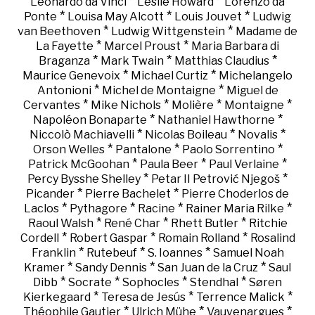
*
*
Leonardo da Vinci
Leslie Howard
Lorenzo da
*
*
*
Ponte
Louisa May Alcott
Louis Jouvet
Ludwig
*
*
van Beethoven
Ludwig Wittgenstein
Madame de
*
*
La Fayette
Marcel Proust
Maria Barbara di
*
*
*
Braganza
Mark Twain
Matthias Claudius
*
*
Maurice Genevoix
Michael Curtiz
Michelangelo
*
*
Antonioni
Michel de Montaigne
Miguel de
*
*
*
*
Cervantes
Mike Nichols
Molière
Montaigne
*
*
Napoléon Bonaparte
Nathaniel Hawthorne
*
*
*
Niccolò Machiavelli
Nicolas Boileau
Novalis
*
*
*
Orson Welles
Pantalone
Paolo Sorrentino
*
*
*
Patrick McGoohan
Paula Beer
Paul Verlaine
*
*
Percy Bysshe Shelley
Petar II Petrović Njegoš
*
*
Picander
Pierre Bachelet
Pierre Choderlos de
*
*
*
*
Laclos
Pythagore
Racine
Rainer Maria Rilke
*
*
*
Raoul Walsh
René Char
Rhett Butler
Ritchie
*
*
*
Cordell
Robert Gaspar
Romain Rolland
Rosalind
*
*
*
Franklin
Rutebeuf
S. Ioannes
Samuel Noah
*
*
*
Kramer
Sandy Dennis
San Juan de la Cruz
Saul
*
*
*
*
Dibb
Socrate
Sophocles
Stendhal
Søren
*
*
*
Kierkegaard
Teresa de Jesús
Terrence Malick
*
*
*
Théophile Gautier
Ulrich Mühe
Vauvenargues