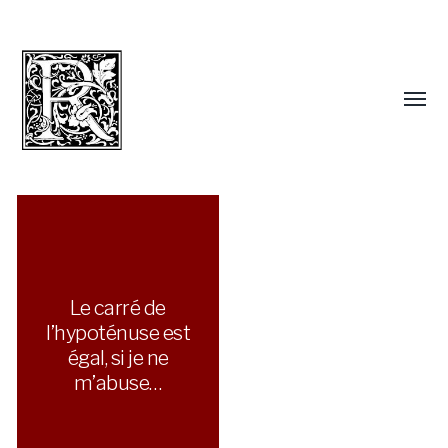
Le carré de
l’hypoténuse est
égal, si je ne
m’abuse…