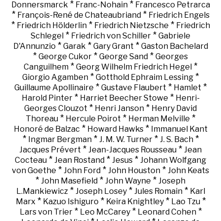
*
*
Donnersmarck
Franc-Nohain
Francesco Petrarca
*
*
François-René de Chateaubriand
Friedrich Engels
*
*
*
Friedrich Hölderlin
Friedrich Nietzsche
Friedrich
*
*
Schlegel
Friedrich von Schiller
Gabriele
*
*
*
D'Annunzio
Garak
Gary Grant
Gaston Bachelard
*
*
*
George Cukor
George Sand
Georges
*
*
Canguilhem
Georg Wilhelm Friedrich Hegel
*
*
Giorgio Agamben
Gotthold Ephraim Lessing
*
*
*
Guillaume Apollinaire
Gustave Flaubert
Hamlet
*
*
Harold Pinter
Harriet Beecher Stowe
Henri-
*
*
Georges Clouzot
Henri Janson
Henry David
*
*
*
Thoreau
Hercule Poirot
Herman Melville
*
*
Honoré de Balzac
Howard Hawks
Immanuel Kant
*
*
*
*
Ingmar Bergman
J. M. W. Turner
J. S. Bach
*
*
Jacques Prévert
Jean-Jacques Rousseau
Jean
*
*
*
Cocteau
Jean Rostand
Jesus
Johann Wolfgang
*
*
*
von Goethe
John Ford
John Houston
John Keats
*
*
*
John Masefield
John Wayne
Joseph
*
*
*
L.Mankiewicz
Joseph Losey
Jules Romain
Karl
*
*
*
*
Marx
Kazuo Ishiguro
Keira Knightley
Lao Tzu
*
*
*
Lars von Trier
Leo McCarey
Leonard Cohen