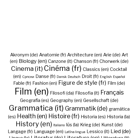
Akronym (de)
Anatomie (fr)
Architecture (en)
Arie (de)
Art
Biology (en)
(en)
Canzone (it)
Chanson (fr)
Chorwerk (de)
Cinéma (fr)
Cinema (it)
Classics (en)
Cocktail
(en)
Danse (fr)
Droit (fr)
Cрпски
Dansk
Deutsch
English
Español
Figure de style (fr)
Fable (fr)
Fashion (en)
Film (de)
Film (en)
Français
Filosofi (da)
Filosofia (it)
Geografía (es)
Geography (en)
Gesellschaft (de)
Grammatica (it)
Grammatik (de)
gramática
Health (en)
Histoire (fr)
(es)
Historia (es)
Historia (la)
History (en)
Iūs (la)
Krieg (de)
Kunst (de)
Italiano
Lied (de)
Langage (fr)
Language (en)
Lessico (it)
Latīna lingua
Literatur (de)
Literature (en)