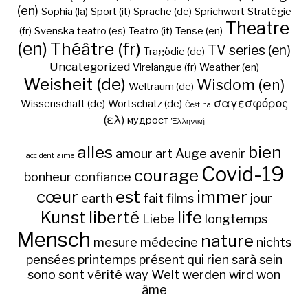
(en)
Sophia (la)
Sport (it)
Sprache (de)
Sprichwort
Stratégie
Theatre
(fr)
Svenska
teatro (es)
Teatro (it)
Tense (en)
(en)
Théâtre (fr)
TV series (en)
Tragödie (de)
Uncategorized
Virelangue (fr)
Weather (en)
Weisheit (de)
Wisdom (en)
Weltraum (de)
σαγεσφόρος
Wissenschaft (de)
Wortschatz (de)
Čeština
(ελ)
мудрост
Ἑλληνική
alles
bien
amour
art
Auge
avenir
accident
aime
Covid-19
courage
bonheur
confiance
cœur
est
immer
earth
fait
films
jour
Kunst
liberté
life
Liebe
longtemps
Mensch
nature
mesure
médecine
nichts
pensées
printemps
présent
qui
rien
sarà
sein
sono
sont
vérité
way
Welt
werden
wird
won
âme