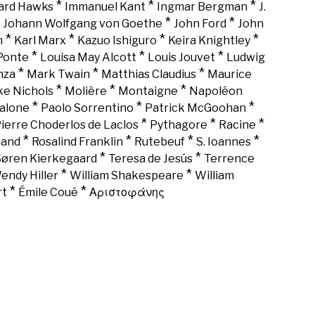
*
*
*
rd Hawks
Immanuel Kant
Ingmar Bergman
J.
*
*
*
Johann Wolfgang von Goethe
John Ford
John
*
*
*
*
n
Karl Marx
Kazuo Ishiguro
Keira Knightley
*
*
*
Ponte
Louisa May Alcott
Louis Jouvet
Ludwig
*
*
*
nza
Mark Twain
Matthias Claudius
Maurice
*
*
*
ke Nichols
Molière
Montaigne
Napoléon
*
*
*
alone
Paolo Sorrentino
Patrick McGoohan
*
*
*
ierre Choderlos de Laclos
Pythagore
Racine
*
*
*
*
land
Rosalind Franklin
Rutebeuf
S. Ioannes
*
*
Søren Kierkegaard
Teresa de Jesús
Terrence
*
*
endy Hiller
William Shakespeare
William
*
*
rt
Émile Coué
Αριστοφάνης