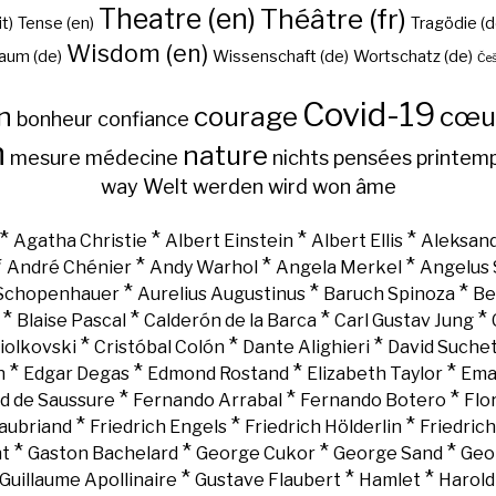
Theatre (en)
Théâtre (fr)
it)
Tense (en)
Tragödie (d
Wisdom (en)
aum (de)
Wissenschaft (de)
Wortschatz (de)
Češ
Covid-19
n
courage
cœu
bonheur
confiance
h
nature
mesure
médecine
nichts
pensées
printem
way
Welt
werden
wird
won
âme
*
*
*
*
Agatha Christie
Albert Einstein
Albert Ellis
Aleksand
*
*
*
*
André Chénier
Andy Warhol
Angela Merkel
Angelus 
*
*
*
 Schopenhauer
Aurelius Augustinus
Baruch Spinoza
Be
*
*
*
*
Blaise Pascal
Calderón de la Barca
Carl Gustav Jung
*
*
*
iolkovski
Cristóbal Colón
Dante Alighieri
David Suche
*
*
*
*
n
Edgar Degas
Edmond Rostand
Elizabeth Taylor
Ema
*
*
*
d de Saussure
Fernando Arrabal
Fernando Botero
Flo
*
*
*
aubriand
Friedrich Engels
Friedrich Hölderlin
Friedric
*
*
*
*
nt
Gaston Bachelard
George Cukor
George Sand
Geo
*
*
*
Guillaume Apollinaire
Gustave Flaubert
Hamlet
Harold