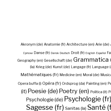
Akronym (de)
Anatomie (fr)
Architecture (en)
Arie (de)
Danse (fr)
Droit (fr)
Fa
Cрпски
Dansk
Deutsch
English
Español
Grammatica (
Geography (en)
Gesellschaft (de)
(la)
Krieg (de)
Kunst (de)
Langage (fr)
Language (
Mathématiques (fr)
Medicine (en)
Moral (de)
Musica 
Opéra (fr)
Opera buffa (i)
Ordsprog (da)
Painting (en)
Pe
Poesie (de)
Poetry (en)
(it)
Politica (it)
P
Psychologie (fr
Psychologie (de)
Sagesse (fr)
Santé (f
Sanitas (la)