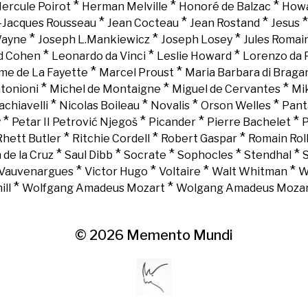
*
*
*
ercule Poirot
Herman Melville
Honoré de Balzac
Howa
*
*
*
-Jacques Rousseau
Jean Cocteau
Jean Rostand
Jesus
*
*
*
Wayne
Joseph L.Mankiewicz
Joseph Losey
Jules Romai
*
*
*
d Cohen
Leonardo da Vinci
Leslie Howard
Lorenzo da 
*
*
e de La Fayette
Marcel Proust
Maria Barbara di Braga
*
*
*
tonioni
Michel de Montaigne
Miguel de Cervantes
Mi
*
*
*
*
chiavelli
Nicolas Boileau
Novalis
Orson Welles
Pant
*
*
*
*
y
Petar II Petrović Njegoš
Picander
Pierre Bachelet
P
*
*
*
Rhett Butler
Ritchie Cordell
Robert Gaspar
Romain Rol
*
*
*
*
*
 de la Cruz
Saul Dibb
Socrate
Sophocles
Stendhal
*
*
*
*
Vauvenargues
Victor Hugo
Voltaire
Walt Whitman
W
*
*
ll
Wolfgang Amadeus Mozart
Wolgang Amadeus Moza
© 2026
Memento Mundi