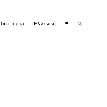
tīna lingua
Ἑλληνική
!!!