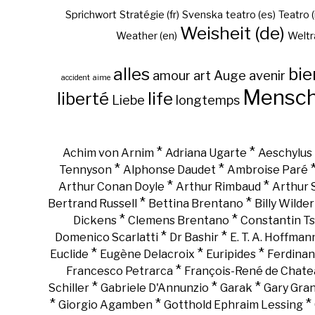
Sprichwort
Stratégie (fr)
Svenska
teatro (es)
Teatro (
Weisheit (de)
Weather (en)
Weltr
alles
bie
amour
art
Auge
avenir
accident
aime
Mensc
liberté
life
Liebe
longtemps
*
*
Achim von Arnim
Adriana Ugarte
Aeschylus
*
*
Tennyson
Alphonse Daudet
Ambroise Paré
*
*
Arthur Conan Doyle
Arthur Rimbaud
Arthur
*
*
Bertrand Russell
Bettina Brentano
Billy Wilder
*
*
Dickens
Clemens Brentano
Constantin Ts
*
*
Domenico Scarlatti
Dr Bashir
E. T. A. Hoffman
*
*
*
Euclide
Eugène Delacroix
Euripides
Ferdinan
*
Francesco Petrarca
François-René de Chate
*
*
*
Schiller
Gabriele D'Annunzio
Garak
Gary Gra
*
*
*
Giorgio Agamben
Gotthold Ephraim Lessing