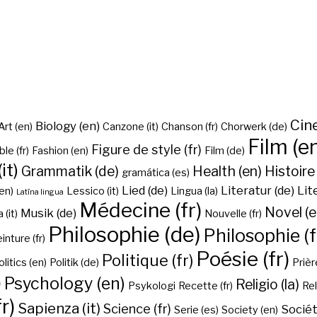
Cine
Biology (en)
Art (en)
Canzone (it)
Chanson (fr)
Chorwerk (de)
Film (e
Figure de style (fr)
ble (fr)
Fashion (en)
Film (de)
it)
Grammatik (de)
Health (en)
Histoire 
gramática (es)
Lied (de)
Literatur (de)
Lit
en)
Lessico (it)
Lingua (la)
Latīna lingua
Médecine (fr)
Novel (e
Musik (de)
(it)
Nouvelle (fr)
Philosophie (de)
Philosophie (f
inture (fr)
Poésie (fr)
Politique (fr)
olitics (en)
Politik (de)
Prière
)
Psychology (en)
Religio (la)
Psykologi
Recette (fr)
Rel
r)
Sapienza (it)
Science (fr)
Sociét
Serie (es)
Society (en)