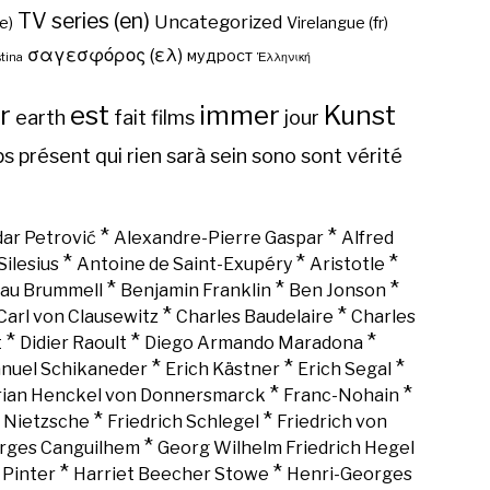
TV series (en)
Uncategorized
e)
Virelangue (fr)
σαγεσφόρος (ελ)
мудрост
tina
Ἑλληνική
r
est
immer
Kunst
earth
fait
films
jour
ps
présent
qui
rien
sarà
sein
sono
sont
vérité
*
*
ar Petrović
Alexandre-Pierre Gaspar
Alfred
*
*
*
Silesius
Antoine de Saint-Exupéry
Aristotle
*
*
*
au Brummell
Benjamin Franklin
Ben Jonson
*
*
Carl von Clausewitz
Charles Baudelaire
Charles
*
*
*
t
Didier Raoult
Diego Armando Maradona
*
*
*
nuel Schikaneder
Erich Kästner
Erich Segal
*
*
rian Henckel von Donnersmarck
Franc-Nohain
*
*
h Nietzsche
Friedrich Schlegel
Friedrich von
*
rges Canguilhem
Georg Wilhelm Friedrich Hegel
*
*
 Pinter
Harriet Beecher Stowe
Henri-Georges