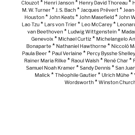
*
*
*
Clouzot
Henri Janson
Henry David Thoreau
H
*
*
*
M. W. Turner
J. S. Bach
Jacques Prévert
Jean
*
*
*
Houston
John Keats
John Masefield
John 
*
*
*
Lao Tzu
Lars von Trier
Leo McCarey
Leonar
*
*
van Beethoven
Ludwig Wittgenstein
Madam
*
*
Genevoix
Michael Curtiz
Michelangelo An
*
*
Bonaparte
Nathaniel Hawthorne
Niccolò Ma
*
*
Paula Beer
Paul Verlaine
Percy Bysshe Shelle
*
*
*
Rainer Maria Rilke
Raoul Walsh
René Char
*
*
Samuel Noah Kramer
Sandy Dennis
San Juan
*
*
*
Malick
Théophile Gautier
Ulrich Mühe
*
Wordsworth
Winston Churchi