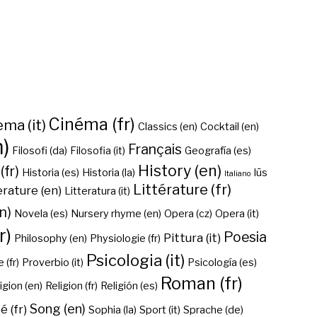
Cinéma (fr)
ma (it)
Classics (en)
Cocktail (en)
n)
Français
Filosofi (da)
Filosofia (it)
Geografía (es)
History (en)
(fr)
Historia (es)
Historia (la)
Iūs
Italiano
Littérature (fr)
erature (en)
Litteratura (it)
n)
Novela (es)
Nursery rhyme (en)
Opera (cz)
Opera (it)
r)
Poesia
Pittura (it)
Philosophy (en)
Physiologie (fr)
Psicologia (it)
 (fr)
Proverbio (it)
Psicología (es)
Roman (fr)
igion (en)
Religion (fr)
Religión (es)
Song (en)
é (fr)
Sophia (la)
Sport (it)
Sprache (de)