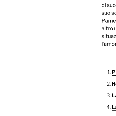
di suo
suo s
Pamela
altro
situa
l’amor
P
R
L
L