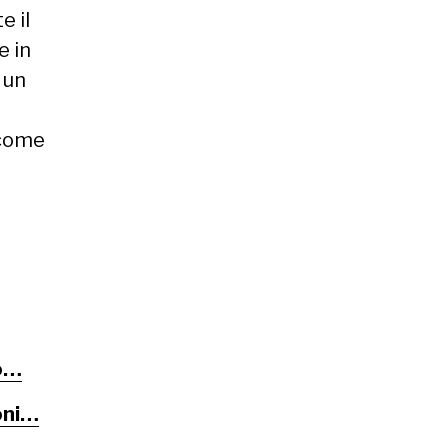
e il
e in
 un
,
 come
no…
oni…