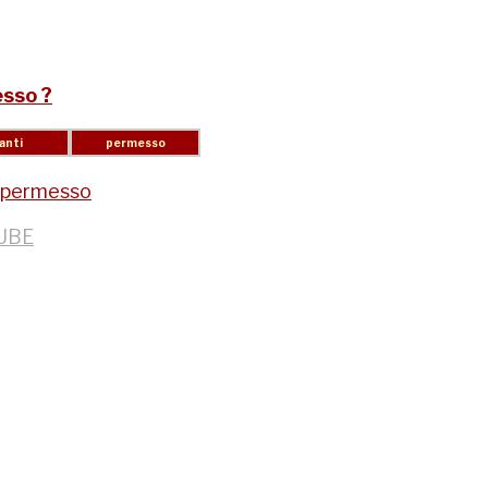
sso ?
permesso
UBE