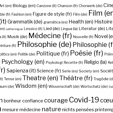
Cine
Biology (en)
Art (en)
Canzone (it)
Chanson (fr)
Chorwerk (de)
Film (e
Figure de style (fr)
ble (fr)
Fashion (en)
Film (de)
it)
Grammatik (de)
Health (en)
Histoire 
gramática (es)
Lied (de)
Literatur (de)
Lit
en)
Lessico (it)
Lingua (la)
Latīna lingua
Médecine (fr)
Novel (e
Musik (de)
(it)
Nouvelle (fr)
Philosophie (de)
Philosophie (f
inture (fr)
Poésie (fr)
Politique (fr)
olitics (en)
Politik (de)
Prière
)
Psychology (en)
Religio (la)
Psykologi
Recette (fr)
Rel
r)
Sapienza (it)
Science (fr)
Sociét
Serie (es)
Society (en)
Theatre (en)
Théâtre (fr)
it)
Tense (en)
Tragödie (d
Wisdom (en)
aum (de)
Wissenschaft (de)
Wortschatz (de)
Češ
Covid-19
n
courage
cœu
bonheur
confiance
h
nature
mesure
médecine
nichts
pensées
printem