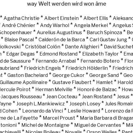
way
Welt
werden
wird
won
âme
*
*
*
*
Agatha Christie
Albert Einstein
Albert Ellis
Aleksand
*
*
*
*
André Chénier
Andy Warhol
Angela Merkel
Angelus 
*
*
*
 Schopenhauer
Aurelius Augustinus
Baruch Spinoza
Be
*
*
*
*
Blaise Pascal
Calderón de la Barca
Carl Gustav Jung
*
*
*
iolkovski
Cristóbal Colón
Dante Alighieri
David Suche
*
*
*
*
n
Edgar Degas
Edmond Rostand
Elizabeth Taylor
Ema
*
*
*
d de Saussure
Fernando Arrabal
Fernando Botero
Flo
*
*
*
aubriand
Friedrich Engels
Friedrich Hölderlin
Friedric
*
*
*
*
nt
Gaston Bachelard
George Cukor
George Sand
Geo
*
*
*
Guillaume Apollinaire
Gustave Flaubert
Hamlet
Harold
*
*
*
ercule Poirot
Herman Melville
Honoré de Balzac
Howa
*
*
*
-Jacques Rousseau
Jean Cocteau
Jean Rostand
Jesus
*
*
*
Wayne
Joseph L.Mankiewicz
Joseph Losey
Jules Romai
*
*
*
d Cohen
Leonardo da Vinci
Leslie Howard
Lorenzo da 
*
*
e de La Fayette
Marcel Proust
Maria Barbara di Braga
*
*
*
tonioni
Michel de Montaigne
Miguel de Cervantes
Mi
*
*
*
*
chiavelli
Nicolas Boileau
Novalis
Orson Welles
Pant