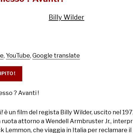
Billy Wilder
le
,
YouTube
,
Google translate
IPITO !
sso ? Avanti !
i!
è un film del regista Billy Wilder, uscito nel 197
 ruota attorno a Wendell Armbruster Jr., interp
k Lemmon, che viaggia in Italia per reclamare il