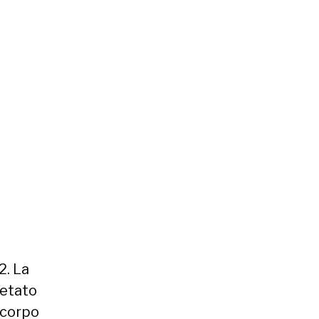
2. La
retato
 corpo