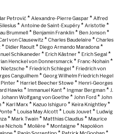
*
*
ar Petrović
Alexandre-Pierre Gaspar
Alfred
*
*
*
Silesius
Antoine de Saint-Exupéry
Aristotle
*
*
*
au Brummell
Benjamin Franklin
Ben Jonson
*
*
Carl von Clausewitz
Charles Baudelaire
Charles
*
*
*
t
Didier Raoult
Diego Armando Maradona
*
*
*
nuel Schikaneder
Erich Kästner
Erich Segal
*
*
rian Henckel von Donnersmarck
Franc-Nohain
*
*
h Nietzsche
Friedrich Schlegel
Friedrich von
*
rges Canguilhem
Georg Wilhelm Friedrich Hegel
*
*
 Pinter
Harriet Beecher Stowe
Henri-Georges
*
*
*
rd Hawks
Immanuel Kant
Ingmar Bergman
J.
*
*
*
Johann Wolfgang von Goethe
John Ford
John
*
*
*
*
n
Karl Marx
Kazuo Ishiguro
Keira Knightley
*
*
*
Ponte
Louisa May Alcott
Louis Jouvet
Ludwig
*
*
*
nza
Mark Twain
Matthias Claudius
Maurice
*
*
*
ke Nichols
Molière
Montaigne
Napoléon
*
*
*
alone
Paolo Sorrentino
Patrick McGoohan