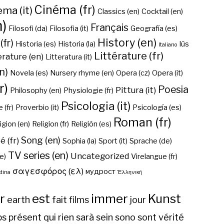
Cinéma (fr)
ma (it)
Classics (en)
Cocktail (en)
n)
Français
Filosofi (da)
Filosofia (it)
Geografía (es)
History (en)
(fr)
Historia (es)
Historia (la)
Iūs
Italiano
Littérature (fr)
erature (en)
Litteratura (it)
n)
Novela (es)
Nursery rhyme (en)
Opera (cz)
Opera (it)
r)
Poesia
Pittura (it)
Philosophy (en)
Physiologie (fr)
Psicologia (it)
 (fr)
Proverbio (it)
Psicología (es)
Roman (fr)
igion (en)
Religion (fr)
Religión (es)
Song (en)
é (fr)
Sophia (la)
Sport (it)
Sprache (de)
TV series (en)
Uncategorized
e)
Virelangue (fr)
σαγεσφόρος (ελ)
мудрост
tina
Ἑλληνική
r
est
immer
Kunst
earth
fait
films
jour
ps
présent
qui
rien
sarà
sein
sono
sont
vérité