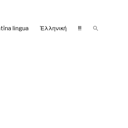
tīna lingua
Ἑλληνική
!!!