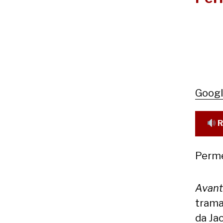
Goog
R
Perme
Avant
trama
da Jac