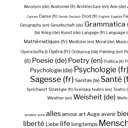
Akronym (de)
Anatomie (fr)
Architecture (en)
Arie (de)
Danse (fr)
Droit (fr)
Fa
Cрпски
Dansk
Deutsch
English
Español
Grammatica (
Geography (en)
Gesellschaft (de)
(la)
Krieg (de)
Kunst (de)
Langage (fr)
Language (
Mathématiques (fr)
Medicine (en)
Moral (de)
Musica 
Opéra (fr)
Opera buffa (i)
Ordsprog (da)
Painting (en)
Pe
Poesie (de)
Poetry (en)
(it)
Politica (it)
P
Psychologie (fr
Psychologie (de)
Sagesse (fr)
Santé (f
Sanitas (la)
Sprichwort
Stratégie (fr)
Svenska
teatro (es)
Teatro (
Weisheit (de)
Weather (en)
Weltr
alles
bie
amour
art
Auge
avenir
accident
aime
Mensc
liberté
life
Liebe
longtemps