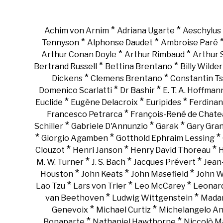
*
*
Achim von Arnim
Adriana Ugarte
Aeschylus
*
*
Tennyson
Alphonse Daudet
Ambroise Paré
*
*
Arthur Conan Doyle
Arthur Rimbaud
Arthur
*
*
Bertrand Russell
Bettina Brentano
Billy Wilder
*
*
Dickens
Clemens Brentano
Constantin Ts
*
*
Domenico Scarlatti
Dr Bashir
E. T. A. Hoffman
*
*
*
Euclide
Eugène Delacroix
Euripides
Ferdinan
*
Francesco Petrarca
François-René de Chate
*
*
*
Schiller
Gabriele D'Annunzio
Garak
Gary Gra
*
*
*
Giorgio Agamben
Gotthold Ephraim Lessing
*
*
*
Clouzot
Henri Janson
Henry David Thoreau
H
*
*
*
M. W. Turner
J. S. Bach
Jacques Prévert
Jean
*
*
*
Houston
John Keats
John Masefield
John 
*
*
*
Lao Tzu
Lars von Trier
Leo McCarey
Leonar
*
*
van Beethoven
Ludwig Wittgenstein
Madam
*
*
Genevoix
Michael Curtiz
Michelangelo An
*
*
Bonaparte
Nathaniel Hawthorne
Niccolò Ma