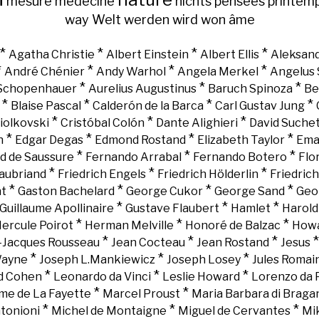
mesure
médecine
nichts
pensées
printem
way
Welt
werden
wird
won
âme
*
*
*
*
Agatha Christie
Albert Einstein
Albert Ellis
Aleksand
*
*
*
*
André Chénier
Andy Warhol
Angela Merkel
Angelus 
*
*
*
 Schopenhauer
Aurelius Augustinus
Baruch Spinoza
Be
*
*
*
*
Blaise Pascal
Calderón de la Barca
Carl Gustav Jung
*
*
*
iolkovski
Cristóbal Colón
Dante Alighieri
David Suche
*
*
*
*
n
Edgar Degas
Edmond Rostand
Elizabeth Taylor
Ema
*
*
*
d de Saussure
Fernando Arrabal
Fernando Botero
Flo
*
*
*
aubriand
Friedrich Engels
Friedrich Hölderlin
Friedric
*
*
*
*
nt
Gaston Bachelard
George Cukor
George Sand
Geo
*
*
*
Guillaume Apollinaire
Gustave Flaubert
Hamlet
Harold
*
*
*
ercule Poirot
Herman Melville
Honoré de Balzac
Howa
*
*
*
-Jacques Rousseau
Jean Cocteau
Jean Rostand
Jesus
*
*
*
Wayne
Joseph L.Mankiewicz
Joseph Losey
Jules Romai
*
*
*
d Cohen
Leonardo da Vinci
Leslie Howard
Lorenzo da 
*
*
e de La Fayette
Marcel Proust
Maria Barbara di Braga
*
*
*
tonioni
Michel de Montaigne
Miguel de Cervantes
Mi