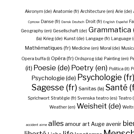
Akronym (de)
Anatomie (fr)
Architecture (en)
Arie (de)
Danse (fr)
Droit (fr)
Fa
Cрпски
Dansk
Deutsch
English
Español
Grammatica (
Geography (en)
Gesellschaft (de)
(la)
Krieg (de)
Kunst (de)
Langage (fr)
Language (
Mathématiques (fr)
Medicine (en)
Moral (de)
Musica 
Opéra (fr)
Opera buffa (i)
Ordsprog (da)
Painting (en)
Pe
Poesie (de)
Poetry (en)
(it)
Politica (it)
P
Psychologie (fr
Psychologie (de)
Sagesse (fr)
Santé (f
Sanitas (la)
Sprichwort
Stratégie (fr)
Svenska
teatro (es)
Teatro (
Weisheit (de)
Weather (en)
Weltr
alles
bie
amour
art
Auge
avenir
accident
aime
Mensc
liberté
life