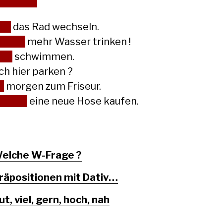
uß
das Rad wechseln.
lltest
mehr Wasser trinken !
ann
schwimmen.
ch hier parken ?
ll
morgen zum Friseur.
öchte
eine neue Hose kaufen.
elche W-Frage ?
räpositionen mit Dativ…
ut, viel, gern, hoch, nah