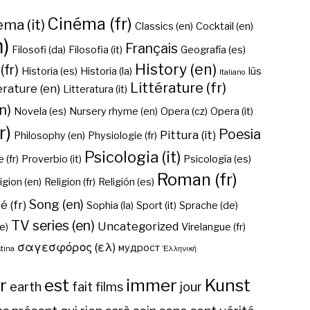
Cinéma (fr)
ma (it)
Classics (en)
Cocktail (en)
n)
Français
Filosofi (da)
Filosofia (it)
Geografía (es)
History (en)
(fr)
Historia (es)
Historia (la)
Iūs
Italiano
Littérature (fr)
erature (en)
Litteratura (it)
n)
Novela (es)
Nursery rhyme (en)
Opera (cz)
Opera (it)
r)
Poesia
Pittura (it)
Philosophy (en)
Physiologie (fr)
Psicologia (it)
 (fr)
Proverbio (it)
Psicología (es)
Roman (fr)
igion (en)
Religion (fr)
Religión (es)
Song (en)
é (fr)
Sophia (la)
Sport (it)
Sprache (de)
TV series (en)
Uncategorized
e)
Virelangue (fr)
σαγεσφόρος (ελ)
мудрост
tina
Ἑλληνική
r
est
immer
Kunst
earth
fait
films
jour