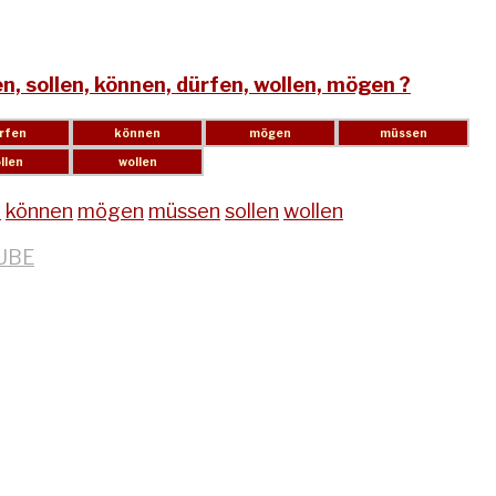
, sollen, können, dürfen, wollen, mögen ?
n
können
mögen
müssen
sollen
wollen
UBE