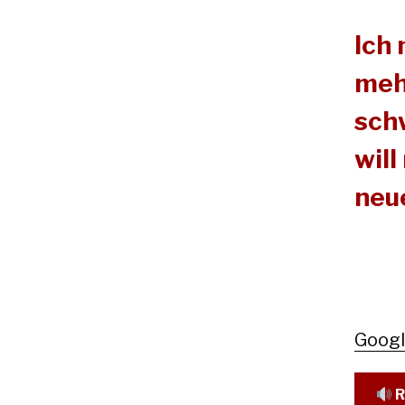
Ich
meh
schw
will
neu
Goog
R