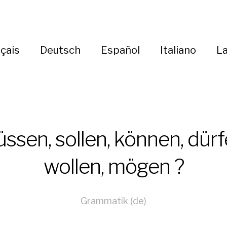
çais
Deutsch
Español
Italiano
La
ssen, sollen, können, dürf
wollen, mögen ?
Grammatik (de)