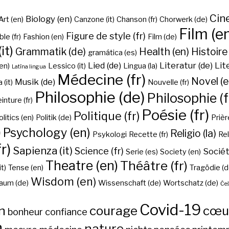
Cine
Biology (en)
Art (en)
Canzone (it)
Chanson (fr)
Chorwerk (de)
Film (e
Figure de style (fr)
ble (fr)
Fashion (en)
Film (de)
it)
Grammatik (de)
Health (en)
Histoire 
gramática (es)
Lied (de)
Literatur (de)
Lit
en)
Lessico (it)
Lingua (la)
Latīna lingua
Médecine (fr)
Novel (e
Musik (de)
(it)
Nouvelle (fr)
Philosophie (de)
Philosophie (f
inture (fr)
Poésie (fr)
Politique (fr)
olitics (en)
Politik (de)
Prière
)
Psychology (en)
Religio (la)
Psykologi
Recette (fr)
Rel
r)
Sapienza (it)
Science (fr)
Sociét
Serie (es)
Society (en)
Theatre (en)
Théâtre (fr)
it)
Tense (en)
Tragödie (d
Wisdom (en)
aum (de)
Wissenschaft (de)
Wortschatz (de)
Češ
Covid-19
n
courage
cœu
bonheur
confiance
h
nature