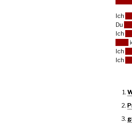
Ich
m
Du
so
Ich
k
Darf
i
Ich
wi
Ich
m
W
P
g