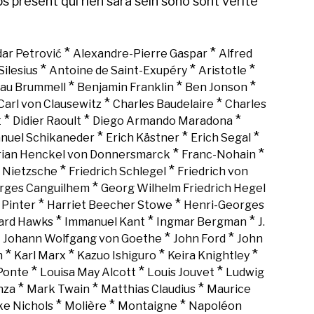
ps
présent
qui
rien
sarà
sein
sono
sont
vérité
*
*
ar Petrović
Alexandre-Pierre Gaspar
Alfred
*
*
*
Silesius
Antoine de Saint-Exupéry
Aristotle
*
*
*
au Brummell
Benjamin Franklin
Ben Jonson
*
*
Carl von Clausewitz
Charles Baudelaire
Charles
*
*
*
t
Didier Raoult
Diego Armando Maradona
*
*
*
nuel Schikaneder
Erich Kästner
Erich Segal
*
*
rian Henckel von Donnersmarck
Franc-Nohain
*
*
h Nietzsche
Friedrich Schlegel
Friedrich von
*
rges Canguilhem
Georg Wilhelm Friedrich Hegel
*
*
 Pinter
Harriet Beecher Stowe
Henri-Georges
*
*
*
rd Hawks
Immanuel Kant
Ingmar Bergman
J.
*
*
*
Johann Wolfgang von Goethe
John Ford
John
*
*
*
*
n
Karl Marx
Kazuo Ishiguro
Keira Knightley
*
*
*
Ponte
Louisa May Alcott
Louis Jouvet
Ludwig
*
*
*
nza
Mark Twain
Matthias Claudius
Maurice
*
*
*
ke Nichols
Molière
Montaigne
Napoléon