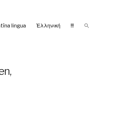
tīna lingua
Ἑλληνική
!!!
en,