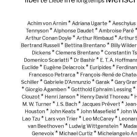
Liebe
longtemps
*
*
Achim von Arnim
Adriana Ugarte
Aeschylus
*
*
Tennyson
Alphonse Daudet
Ambroise Paré
*
*
Arthur Conan Doyle
Arthur Rimbaud
Arthur
*
*
Bertrand Russell
Bettina Brentano
Billy Wilder
*
*
Dickens
Clemens Brentano
Constantin Ts
*
*
Domenico Scarlatti
Dr Bashir
E. T. A. Hoffman
*
*
*
Euclide
Eugène Delacroix
Euripides
Ferdinan
*
Francesco Petrarca
François-René de Chate
*
*
*
Schiller
Gabriele D'Annunzio
Garak
Gary Gra
*
*
*
Giorgio Agamben
Gotthold Ephraim Lessing
*
*
*
Clouzot
Henri Janson
Henry David Thoreau
H
*
*
*
M. W. Turner
J. S. Bach
Jacques Prévert
Jean
*
*
*
Houston
John Keats
John Masefield
John 
*
*
*
Lao Tzu
Lars von Trier
Leo McCarey
Leonar
*
*
van Beethoven
Ludwig Wittgenstein
Madam
*
*
Genevoix
Michael Curtiz
Michelangelo An