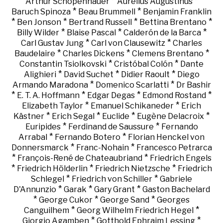
*
*
Arthur Schopenhauer
Aurelius Augustinus
*
*
Baruch Spinoza
Beau Brummell
Benjamin Franklin
*
*
*
*
Ben Jonson
Bertrand Russell
Bettina Brentano
*
*
*
Billy Wilder
Blaise Pascal
Calderón de la Barca
*
*
Carl Gustav Jung
Carl von Clausewitz
Charles
*
*
*
Baudelaire
Charles Dickens
Clemens Brentano
*
*
Constantin Tsiolkovski
Cristóbal Colón
Dante
*
*
*
Alighieri
David Suchet
Didier Raoult
Diego
*
*
Armando Maradona
Domenico Scarlatti
Dr Bashir
*
*
*
*
E. T. A. Hoffmann
Edgar Degas
Edmond Rostand
*
*
Elizabeth Taylor
Emanuel Schikaneder
Erich
*
*
*
*
Kästner
Erich Segal
Euclide
Eugène Delacroix
*
*
Euripides
Ferdinand de Saussure
Fernando
*
*
Arrabal
Fernando Botero
Florian Henckel von
*
*
Donnersmarck
Franc-Nohain
Francesco Petrarca
*
*
François-René de Chateaubriand
Friedrich Engels
*
*
*
Friedrich Hölderlin
Friedrich Nietzsche
Friedrich
*
*
Schlegel
Friedrich von Schiller
Gabriele
*
*
*
D'Annunzio
Garak
Gary Grant
Gaston Bachelard
*
*
*
George Cukor
George Sand
Georges
*
*
Canguilhem
Georg Wilhelm Friedrich Hegel
*
*
Giorgio Agamben
Gotthold Ephraim Lessing