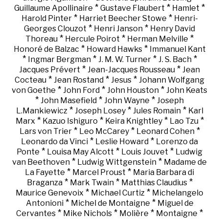
*
*
*
Guillaume Apollinaire
Gustave Flaubert
Hamlet
*
*
Harold Pinter
Harriet Beecher Stowe
Henri-
*
*
Georges Clouzot
Henri Janson
Henry David
*
*
*
Thoreau
Hercule Poirot
Herman Melville
*
*
Honoré de Balzac
Howard Hawks
Immanuel Kant
*
*
*
*
Ingmar Bergman
J. M. W. Turner
J. S. Bach
*
*
Jacques Prévert
Jean-Jacques Rousseau
Jean
*
*
*
Cocteau
Jean Rostand
Jesus
Johann Wolfgang
*
*
*
von Goethe
John Ford
John Houston
John Keats
*
*
*
John Masefield
John Wayne
Joseph
*
*
*
L.Mankiewicz
Joseph Losey
Jules Romain
Karl
*
*
*
*
Marx
Kazuo Ishiguro
Keira Knightley
Lao Tzu
*
*
*
Lars von Trier
Leo McCarey
Leonard Cohen
*
*
Leonardo da Vinci
Leslie Howard
Lorenzo da
*
*
*
Ponte
Louisa May Alcott
Louis Jouvet
Ludwig
*
*
van Beethoven
Ludwig Wittgenstein
Madame de
*
*
La Fayette
Marcel Proust
Maria Barbara di
*
*
*
Braganza
Mark Twain
Matthias Claudius
*
*
Maurice Genevoix
Michael Curtiz
Michelangelo
*
*
Antonioni
Michel de Montaigne
Miguel de
*
*
*
*
Cervantes
Mike Nichols
Molière
Montaigne