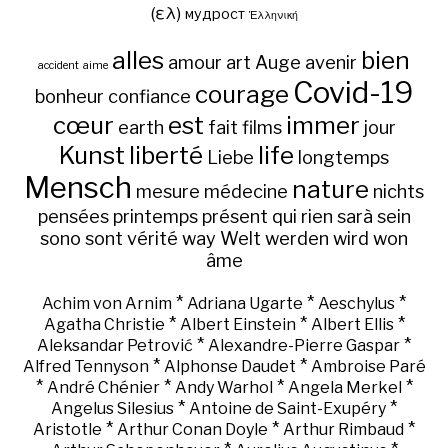
(ελ)
мудрост
Ἑλληνική
alles
bien
amour
art
Auge
avenir
accident
aime
Covid-19
courage
bonheur
confiance
cœur
est
immer
earth
fait
films
jour
Kunst
liberté
life
Liebe
longtemps
Mensch
nature
mesure
médecine
nichts
pensées
printemps
présent
qui
rien
sarà
sein
sono
sont
vérité
way
Welt
werden
wird
won
âme
*
*
*
Achim von Arnim
Adriana Ugarte
Aeschylus
*
*
*
Agatha Christie
Albert Einstein
Albert Ellis
*
*
Aleksandar Petrović
Alexandre-Pierre Gaspar
*
*
Alfred Tennyson
Alphonse Daudet
Ambroise Paré
*
*
*
*
André Chénier
Andy Warhol
Angela Merkel
*
*
Angelus Silesius
Antoine de Saint-Exupéry
*
*
*
Aristotle
Arthur Conan Doyle
Arthur Rimbaud