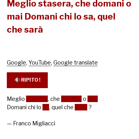
Meglio stasera, che domani o
mai Domani chi lo sa, quel
che sarà
Google
,
YouTube
,
Google translate
RIPITO !
Meglio
stasera
, che
domani
o
mai
Domani chi lo
sa
, quel che
sarà
?
— Franco Migliacci