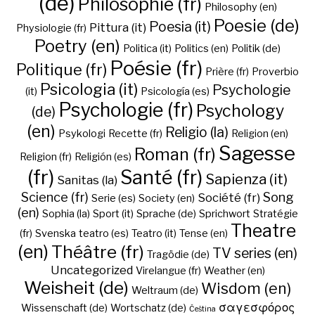
(de)
Philosophie (fr)
Philosophy (en)
Poesie (de)
Poesia (it)
Pittura (it)
Physiologie (fr)
Poetry (en)
Politica (it)
Politics (en)
Politik (de)
Poésie (fr)
Politique (fr)
Prière (fr)
Proverbio
Psicologia (it)
Psychologie
(it)
Psicología (es)
Psychologie (fr)
Psychology
(de)
(en)
Religio (la)
Psykologi
Recette (fr)
Religion (en)
Sagesse
Roman (fr)
Religion (fr)
Religión (es)
(fr)
Santé (fr)
Sapienza (it)
Sanitas (la)
Science (fr)
Song
Société (fr)
Serie (es)
Society (en)
(en)
Sophia (la)
Sport (it)
Sprache (de)
Sprichwort
Stratégie
Theatre
(fr)
Svenska
teatro (es)
Teatro (it)
Tense (en)
(en)
Théâtre (fr)
TV series (en)
Tragödie (de)
Uncategorized
Virelangue (fr)
Weather (en)
Weisheit (de)
Wisdom (en)
Weltraum (de)
σαγεσφόρος
Wissenschaft (de)
Wortschatz (de)
Čeština