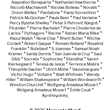
*
*
Napoléon Bonaparte
Nathaniel Hawthorne
*
*
*
Niccolò Machiavelli
Nicolas Boileau
Novalis
*
*
*
Orson Welles
Pantalone
Paolo Sorrentino
*
*
*
Patrick McGoohan
Paula Beer
Paul Verlaine
*
*
Percy Bysshe Shelley
Petar II Petrović Njegoš
*
*
Picander
Pierre Bachelet
Pierre Choderlos de
*
*
*
*
Laclos
Pythagore
Racine
Rainer Maria Rilke
*
*
*
Raoul Walsh
René Char
Rhett Butler
Ritchie
*
*
*
Cordell
Robert Gaspar
Romain Rolland
Rosalind
*
*
*
Franklin
Rutebeuf
S. Ioannes
Samuel Noah
*
*
*
Kramer
Sandy Dennis
San Juan de la Cruz
Saul
*
*
*
*
Dibb
Socrate
Sophocles
Stendhal
Søren
*
*
*
Kierkegaard
Teresa de Jesús
Terrence Malick
*
*
*
Théophile Gautier
Ulrich Mühe
Vauvenargues
*
*
*
Victor Hugo
Voltaire
Walt Whitman
Wendy
*
*
*
Hiller
William Shakespeare
William Wordsworth
*
*
Winston Churchill
Wolfgang Amadeus Mozart
*
*
Wolgang Amadeus Mozart
Émile Coué
Αριστοφάνης