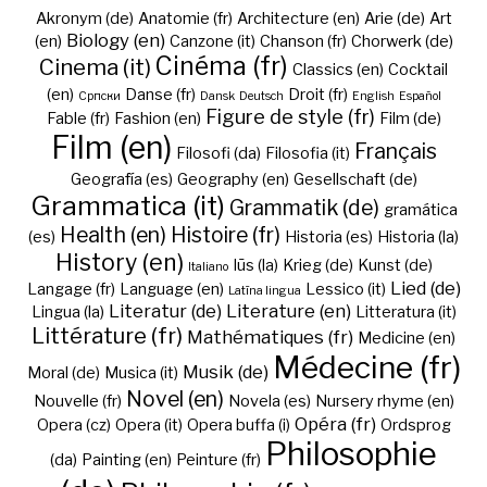
Akronym (de)
Anatomie (fr)
Architecture (en)
Arie (de)
Art
Biology (en)
(en)
Canzone (it)
Chanson (fr)
Chorwerk (de)
Cinéma (fr)
Cinema (it)
Classics (en)
Cocktail
(en)
Danse (fr)
Droit (fr)
Cрпски
Dansk
Deutsch
English
Español
Figure de style (fr)
Fable (fr)
Fashion (en)
Film (de)
Film (en)
Français
Filosofi (da)
Filosofia (it)
Geografía (es)
Geography (en)
Gesellschaft (de)
Grammatica (it)
Grammatik (de)
gramática
Health (en)
Histoire (fr)
(es)
Historia (es)
Historia (la)
History (en)
Iūs (la)
Krieg (de)
Kunst (de)
Italiano
Lied (de)
Langage (fr)
Language (en)
Lessico (it)
Latīna lingua
Literatur (de)
Literature (en)
Lingua (la)
Litteratura (it)
Littérature (fr)
Mathématiques (fr)
Medicine (en)
Médecine (fr)
Musik (de)
Moral (de)
Musica (it)
Novel (en)
Nouvelle (fr)
Novela (es)
Nursery rhyme (en)
Opéra (fr)
Opera (cz)
Opera (it)
Opera buffa (i)
Ordsprog
Philosophie
(da)
Painting (en)
Peinture (fr)