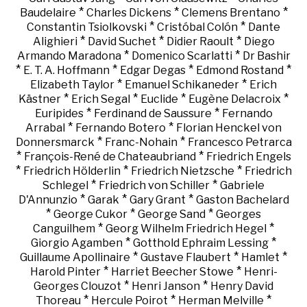
*
*
*
Baudelaire
Charles Dickens
Clemens Brentano
*
*
Constantin Tsiolkovski
Cristóbal Colón
Dante
*
*
*
Alighieri
David Suchet
Didier Raoult
Diego
*
*
Armando Maradona
Domenico Scarlatti
Dr Bashir
*
*
*
*
E. T. A. Hoffmann
Edgar Degas
Edmond Rostand
*
*
Elizabeth Taylor
Emanuel Schikaneder
Erich
*
*
*
*
Kästner
Erich Segal
Euclide
Eugène Delacroix
*
*
Euripides
Ferdinand de Saussure
Fernando
*
*
Arrabal
Fernando Botero
Florian Henckel von
*
*
Donnersmarck
Franc-Nohain
Francesco Petrarca
*
*
François-René de Chateaubriand
Friedrich Engels
*
*
*
Friedrich Hölderlin
Friedrich Nietzsche
Friedrich
*
*
Schlegel
Friedrich von Schiller
Gabriele
*
*
*
D'Annunzio
Garak
Gary Grant
Gaston Bachelard
*
*
*
George Cukor
George Sand
Georges
*
*
Canguilhem
Georg Wilhelm Friedrich Hegel
*
*
Giorgio Agamben
Gotthold Ephraim Lessing
*
*
*
Guillaume Apollinaire
Gustave Flaubert
Hamlet
*
*
Harold Pinter
Harriet Beecher Stowe
Henri-
*
*
Georges Clouzot
Henri Janson
Henry David
*
*
*
Thoreau
Hercule Poirot
Herman Melville