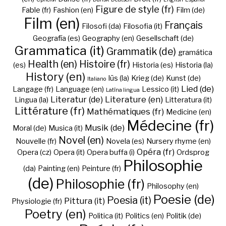
Figure de style (fr)
Fable (fr)
Fashion (en)
Film (de)
Film (en)
Français
Filosofi (da)
Filosofia (it)
Geografía (es)
Geography (en)
Gesellschaft (de)
Grammatica (it)
Grammatik (de)
gramática
Health (en)
Histoire (fr)
(es)
Historia (es)
Historia (la)
History (en)
Iūs (la)
Krieg (de)
Kunst (de)
Italiano
Lied (de)
Langage (fr)
Language (en)
Lessico (it)
Latīna lingua
Literatur (de)
Literature (en)
Lingua (la)
Litteratura (it)
Littérature (fr)
Mathématiques (fr)
Medicine (en)
Médecine (fr)
Musik (de)
Moral (de)
Musica (it)
Novel (en)
Nouvelle (fr)
Novela (es)
Nursery rhyme (en)
Opéra (fr)
Opera (cz)
Opera (it)
Opera buffa (i)
Ordsprog
Philosophie
(da)
Painting (en)
Peinture (fr)
(de)
Philosophie (fr)
Philosophy (en)
Poesie (de)
Poesia (it)
Pittura (it)
Physiologie (fr)
Poetry (en)
Politica (it)
Politics (en)
Politik (de)