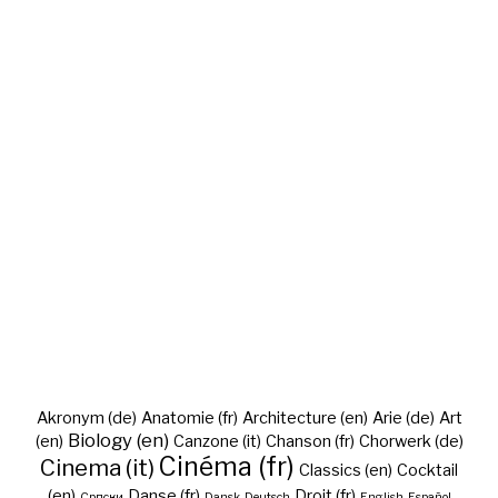
Akronym (de)
Anatomie (fr)
Architecture (en)
Arie (de)
Art
Biology (en)
(en)
Canzone (it)
Chanson (fr)
Chorwerk (de)
Cinéma (fr)
Cinema (it)
Classics (en)
Cocktail
(en)
Danse (fr)
Droit (fr)
Cрпски
Dansk
Deutsch
English
Español