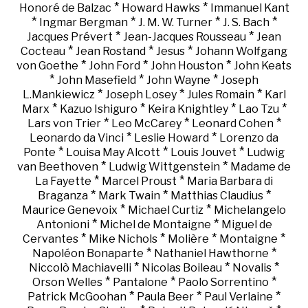
*
*
Honoré de Balzac
Howard Hawks
Immanuel Kant
*
*
*
*
Ingmar Bergman
J. M. W. Turner
J. S. Bach
*
*
Jacques Prévert
Jean-Jacques Rousseau
Jean
*
*
*
Cocteau
Jean Rostand
Jesus
Johann Wolfgang
*
*
*
von Goethe
John Ford
John Houston
John Keats
*
*
*
John Masefield
John Wayne
Joseph
*
*
*
L.Mankiewicz
Joseph Losey
Jules Romain
Karl
*
*
*
*
Marx
Kazuo Ishiguro
Keira Knightley
Lao Tzu
*
*
*
Lars von Trier
Leo McCarey
Leonard Cohen
*
*
Leonardo da Vinci
Leslie Howard
Lorenzo da
*
*
*
Ponte
Louisa May Alcott
Louis Jouvet
Ludwig
*
*
van Beethoven
Ludwig Wittgenstein
Madame de
*
*
La Fayette
Marcel Proust
Maria Barbara di
*
*
*
Braganza
Mark Twain
Matthias Claudius
*
*
Maurice Genevoix
Michael Curtiz
Michelangelo
*
*
Antonioni
Michel de Montaigne
Miguel de
*
*
*
*
Cervantes
Mike Nichols
Molière
Montaigne
*
*
Napoléon Bonaparte
Nathaniel Hawthorne
*
*
*
Niccolò Machiavelli
Nicolas Boileau
Novalis
*
*
*
Orson Welles
Pantalone
Paolo Sorrentino
*
*
*
Patrick McGoohan
Paula Beer
Paul Verlaine