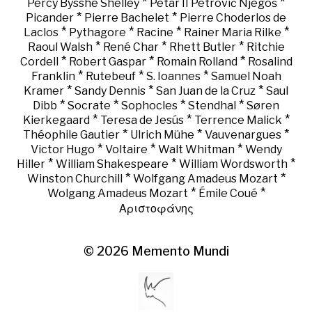
*
*
Percy Bysshe Shelley
Petar II Petrović Njegoš
*
*
Picander
Pierre Bachelet
Pierre Choderlos de
*
*
*
*
Laclos
Pythagore
Racine
Rainer Maria Rilke
*
*
*
Raoul Walsh
René Char
Rhett Butler
Ritchie
*
*
*
Cordell
Robert Gaspar
Romain Rolland
Rosalind
*
*
*
Franklin
Rutebeuf
S. Ioannes
Samuel Noah
*
*
*
Kramer
Sandy Dennis
San Juan de la Cruz
Saul
*
*
*
*
Dibb
Socrate
Sophocles
Stendhal
Søren
*
*
*
Kierkegaard
Teresa de Jesús
Terrence Malick
*
*
*
Théophile Gautier
Ulrich Mühe
Vauvenargues
*
*
*
Victor Hugo
Voltaire
Walt Whitman
Wendy
*
*
*
Hiller
William Shakespeare
William Wordsworth
*
*
Winston Churchill
Wolfgang Amadeus Mozart
*
*
Wolgang Amadeus Mozart
Émile Coué
Αριστοφάνης
© 2026
Memento Mundi