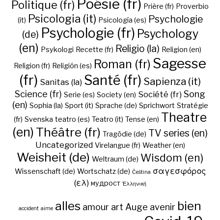
Poésie (fr)
Politique (fr)
Prière (fr)
Proverbio
Psicologia (it)
Psychologie
(it)
Psicología (es)
Psychologie (fr)
Psychology
(de)
(en)
Religio (la)
Psykologi
Recette (fr)
Religion (en)
Sagesse
Roman (fr)
Religion (fr)
Religión (es)
(fr)
Santé (fr)
Sapienza (it)
Sanitas (la)
Science (fr)
Song
Société (fr)
Serie (es)
Society (en)
(en)
Sophia (la)
Sport (it)
Sprache (de)
Sprichwort
Stratégie
Theatre
(fr)
Svenska
teatro (es)
Teatro (it)
Tense (en)
(en)
Théâtre (fr)
TV series (en)
Tragödie (de)
Uncategorized
Virelangue (fr)
Weather (en)
Weisheit (de)
Wisdom (en)
Weltraum (de)
σαγεσφόρος
Wissenschaft (de)
Wortschatz (de)
Čeština
(ελ)
мудрост
Ἑλληνική
alles
bien
amour
art
Auge
avenir
accident
aime