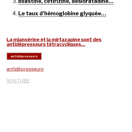
bilastine, cétirizine, desloratadine…
Le taux d’hémoglobine glyquée…
La miansérine et la mirtazapine sont des
antidépresseurs tétracycliques…
antidépresseurs
YOUTUBE