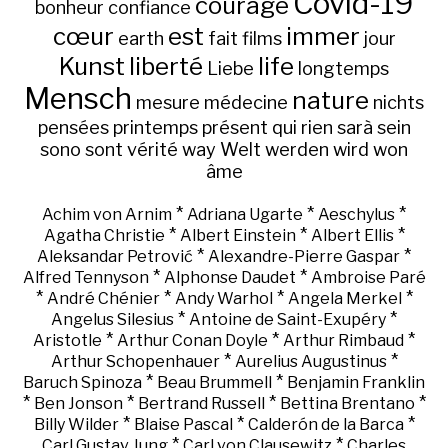
Covid-19
courage
bonheur
confiance
cœur
est
immer
earth
fait
films
jour
Kunst
liberté
life
Liebe
longtemps
Mensch
nature
mesure
médecine
nichts
pensées
printemps
présent
qui
rien
sarà
sein
sono
sont
vérité
way
Welt
werden
wird
won
âme
*
*
*
Achim von Arnim
Adriana Ugarte
Aeschylus
*
*
*
Agatha Christie
Albert Einstein
Albert Ellis
*
*
Aleksandar Petrović
Alexandre-Pierre Gaspar
*
*
Alfred Tennyson
Alphonse Daudet
Ambroise Paré
*
*
*
*
André Chénier
Andy Warhol
Angela Merkel
*
*
Angelus Silesius
Antoine de Saint-Exupéry
*
*
*
Aristotle
Arthur Conan Doyle
Arthur Rimbaud
*
*
Arthur Schopenhauer
Aurelius Augustinus
*
*
Baruch Spinoza
Beau Brummell
Benjamin Franklin
*
*
*
*
Ben Jonson
Bertrand Russell
Bettina Brentano
*
*
*
Billy Wilder
Blaise Pascal
Calderón de la Barca
*
*
Carl Gustav Jung
Carl von Clausewitz
Charles