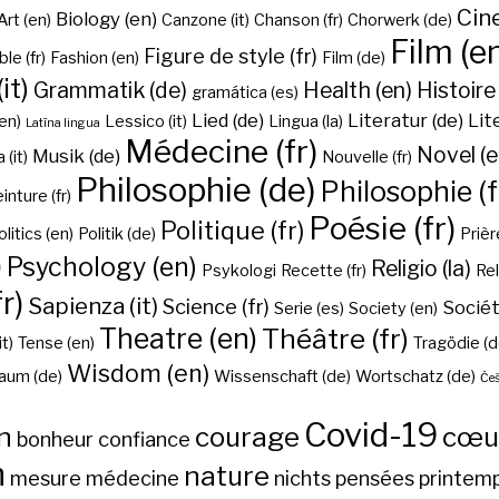
Cine
Biology (en)
Art (en)
Canzone (it)
Chanson (fr)
Chorwerk (de)
Film (e
Figure de style (fr)
ble (fr)
Fashion (en)
Film (de)
it)
Grammatik (de)
Health (en)
Histoire 
gramática (es)
Lied (de)
Literatur (de)
Lit
en)
Lessico (it)
Lingua (la)
Latīna lingua
Médecine (fr)
Novel (e
Musik (de)
(it)
Nouvelle (fr)
Philosophie (de)
Philosophie (f
inture (fr)
Poésie (fr)
Politique (fr)
olitics (en)
Politik (de)
Prière
)
Psychology (en)
Religio (la)
Psykologi
Recette (fr)
Rel
r)
Sapienza (it)
Science (fr)
Sociét
Serie (es)
Society (en)
Theatre (en)
Théâtre (fr)
it)
Tense (en)
Tragödie (d
Wisdom (en)
aum (de)
Wissenschaft (de)
Wortschatz (de)
Češ
Covid-19
n
courage
cœu
bonheur
confiance
h
nature
mesure
médecine
nichts
pensées
printem