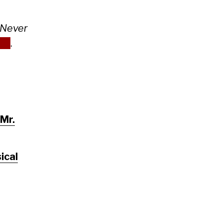
Never
re
.
Mr.
ical