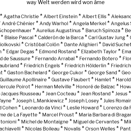
way
Welt
werden
wird
won
âme
*
*
*
*
Agatha Christie
Albert Einstein
Albert Ellis
Aleksand
*
*
*
*
André Chénier
Andy Warhol
Angela Merkel
Angelus 
*
*
*
 Schopenhauer
Aurelius Augustinus
Baruch Spinoza
Be
*
*
*
*
Blaise Pascal
Calderón de la Barca
Carl Gustav Jung
*
*
*
iolkovski
Cristóbal Colón
Dante Alighieri
David Suche
*
*
*
*
n
Edgar Degas
Edmond Rostand
Elizabeth Taylor
Ema
*
*
*
d de Saussure
Fernando Arrabal
Fernando Botero
Flo
*
*
*
aubriand
Friedrich Engels
Friedrich Hölderlin
Friedric
*
*
*
*
nt
Gaston Bachelard
George Cukor
George Sand
Geo
*
*
*
Guillaume Apollinaire
Gustave Flaubert
Hamlet
Harold
*
*
*
ercule Poirot
Herman Melville
Honoré de Balzac
Howa
*
*
*
-Jacques Rousseau
Jean Cocteau
Jean Rostand
Jesus
*
*
*
Wayne
Joseph L.Mankiewicz
Joseph Losey
Jules Romai
*
*
*
d Cohen
Leonardo da Vinci
Leslie Howard
Lorenzo da 
*
*
e de La Fayette
Marcel Proust
Maria Barbara di Braga
*
*
*
tonioni
Michel de Montaigne
Miguel de Cervantes
Mi
*
*
*
*
chiavelli
Nicolas Boileau
Novalis
Orson Welles
Pant