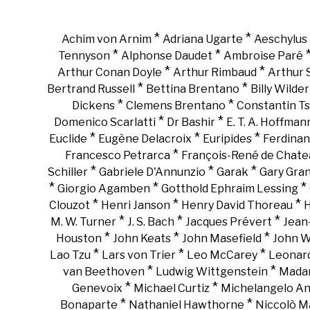
*
*
Achim von Arnim
Adriana Ugarte
Aeschylus
*
*
Tennyson
Alphonse Daudet
Ambroise Paré
*
*
Arthur Conan Doyle
Arthur Rimbaud
Arthur
*
*
Bertrand Russell
Bettina Brentano
Billy Wilder
*
*
Dickens
Clemens Brentano
Constantin Ts
*
*
Domenico Scarlatti
Dr Bashir
E. T. A. Hoffman
*
*
*
Euclide
Eugène Delacroix
Euripides
Ferdinan
*
Francesco Petrarca
François-René de Chate
*
*
*
Schiller
Gabriele D'Annunzio
Garak
Gary Gra
*
*
*
Giorgio Agamben
Gotthold Ephraim Lessing
*
*
*
Clouzot
Henri Janson
Henry David Thoreau
H
*
*
*
M. W. Turner
J. S. Bach
Jacques Prévert
Jean
*
*
*
Houston
John Keats
John Masefield
John 
*
*
*
Lao Tzu
Lars von Trier
Leo McCarey
Leonar
*
*
van Beethoven
Ludwig Wittgenstein
Madam
*
*
Genevoix
Michael Curtiz
Michelangelo An
*
*
Bonaparte
Nathaniel Hawthorne
Niccolò Ma