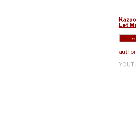
Kazuo 
Let M
author
YOUT