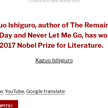
Literature (en)
Novel (en)
o Ishiguro, author of The Remain
 Day and Never Let Me Go, has w
2017 Nobel Prize for Literature.
Kazuo Ishiguro
le
,
YouTube
,
Google translate
IPITO !