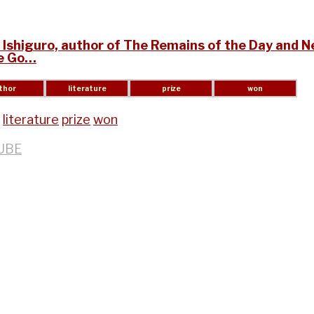
Ishiguro, author of The Remains of the Day and N
e Go…
literature
prize
won
UBE