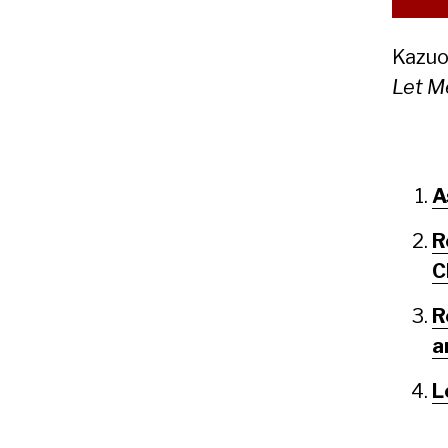
Kazuo
Let M
A
R
C
R
a
L