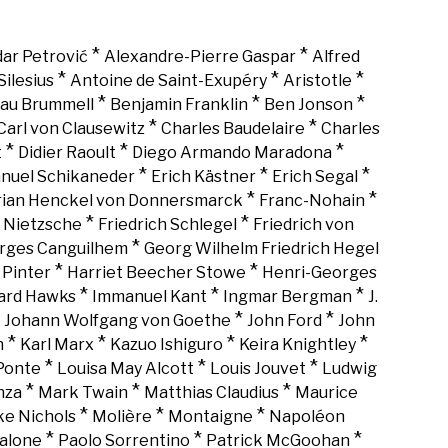
*
*
ar Petrović
Alexandre-Pierre Gaspar
Alfred
*
*
*
Silesius
Antoine de Saint-Exupéry
Aristotle
*
*
*
au Brummell
Benjamin Franklin
Ben Jonson
*
*
Carl von Clausewitz
Charles Baudelaire
Charles
*
*
*
t
Didier Raoult
Diego Armando Maradona
*
*
*
nuel Schikaneder
Erich Kästner
Erich Segal
*
*
rian Henckel von Donnersmarck
Franc-Nohain
*
*
h Nietzsche
Friedrich Schlegel
Friedrich von
*
rges Canguilhem
Georg Wilhelm Friedrich Hegel
*
*
 Pinter
Harriet Beecher Stowe
Henri-Georges
*
*
*
rd Hawks
Immanuel Kant
Ingmar Bergman
J.
*
*
*
Johann Wolfgang von Goethe
John Ford
John
*
*
*
*
n
Karl Marx
Kazuo Ishiguro
Keira Knightley
*
*
*
Ponte
Louisa May Alcott
Louis Jouvet
Ludwig
*
*
*
nza
Mark Twain
Matthias Claudius
Maurice
*
*
*
ke Nichols
Molière
Montaigne
Napoléon
*
*
*
alone
Paolo Sorrentino
Patrick McGoohan