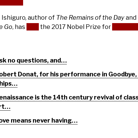
 Ishiguro, author of
The Remains of the Day
and
e Go
, has
won
the 2017 Nobel Prize for
Literatu
sk no questions, and…
obert Donat, for his performance in Goodbye, 
hips…
enaissance is the 14th century revival of class
rt…
ove means never having…