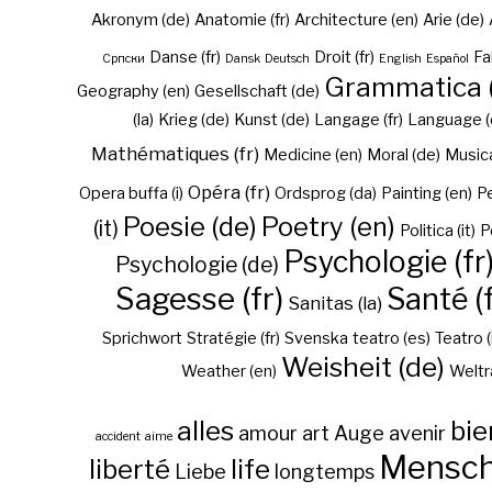
Akronym (de)
Anatomie (fr)
Architecture (en)
Arie (de)
Danse (fr)
Droit (fr)
Fa
Cрпски
Dansk
Deutsch
English
Español
Grammatica (
Geography (en)
Gesellschaft (de)
(la)
Krieg (de)
Kunst (de)
Langage (fr)
Language (
Mathématiques (fr)
Medicine (en)
Moral (de)
Musica 
Opéra (fr)
Opera buffa (i)
Ordsprog (da)
Painting (en)
Pe
Poesie (de)
Poetry (en)
(it)
Politica (it)
P
Psychologie (fr
Psychologie (de)
Sagesse (fr)
Santé (f
Sanitas (la)
Sprichwort
Stratégie (fr)
Svenska
teatro (es)
Teatro (
Weisheit (de)
Weather (en)
Weltr
alles
bie
amour
art
Auge
avenir
accident
aime
Mensc
liberté
life
Liebe
longtemps