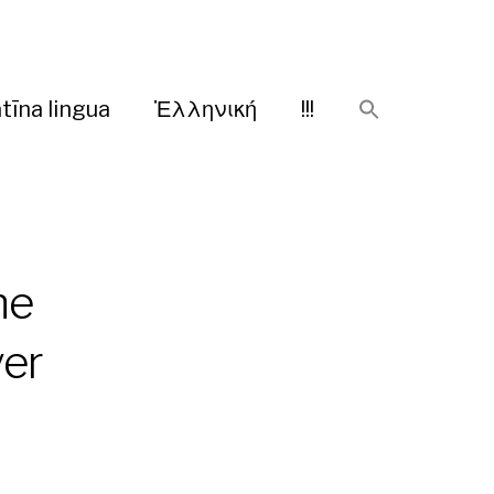
tīna lingua
Ἑλληνική
!!!
he
ver