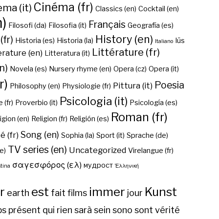
Cinéma (fr)
ma (it)
Classics (en)
Cocktail (en)
n)
Français
Filosofi (da)
Filosofia (it)
Geografía (es)
History (en)
(fr)
Historia (es)
Historia (la)
Iūs
Italiano
Littérature (fr)
erature (en)
Litteratura (it)
n)
Novela (es)
Nursery rhyme (en)
Opera (cz)
Opera (it)
r)
Poesia
Pittura (it)
Philosophy (en)
Physiologie (fr)
Psicologia (it)
 (fr)
Proverbio (it)
Psicología (es)
Roman (fr)
igion (en)
Religion (fr)
Religión (es)
Song (en)
é (fr)
Sophia (la)
Sport (it)
Sprache (de)
TV series (en)
Uncategorized
e)
Virelangue (fr)
σαγεσφόρος (ελ)
мудрост
tina
Ἑλληνική
r
est
immer
Kunst
earth
fait
films
jour
ps
présent
qui
rien
sarà
sein
sono
sont
vérité