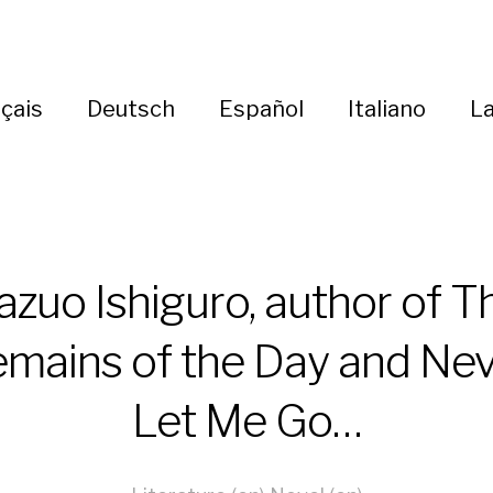
çais
Deutsch
Español
Italiano
La
azuo Ishiguro, author of T
mains of the Day and Ne
Let Me Go…