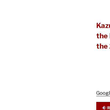
Kazu
the
the 
Goog
R