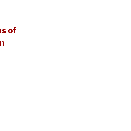
s of
on