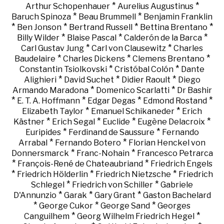
*
*
Arthur Schopenhauer
Aurelius Augustinus
*
*
Baruch Spinoza
Beau Brummell
Benjamin Franklin
*
*
*
*
Ben Jonson
Bertrand Russell
Bettina Brentano
*
*
*
Billy Wilder
Blaise Pascal
Calderón de la Barca
*
*
Carl Gustav Jung
Carl von Clausewitz
Charles
*
*
*
Baudelaire
Charles Dickens
Clemens Brentano
*
*
Constantin Tsiolkovski
Cristóbal Colón
Dante
*
*
*
Alighieri
David Suchet
Didier Raoult
Diego
*
*
Armando Maradona
Domenico Scarlatti
Dr Bashir
*
*
*
*
E. T. A. Hoffmann
Edgar Degas
Edmond Rostand
*
*
Elizabeth Taylor
Emanuel Schikaneder
Erich
*
*
*
*
Kästner
Erich Segal
Euclide
Eugène Delacroix
*
*
Euripides
Ferdinand de Saussure
Fernando
*
*
Arrabal
Fernando Botero
Florian Henckel von
*
*
Donnersmarck
Franc-Nohain
Francesco Petrarca
*
*
François-René de Chateaubriand
Friedrich Engels
*
*
*
Friedrich Hölderlin
Friedrich Nietzsche
Friedrich
*
*
Schlegel
Friedrich von Schiller
Gabriele
*
*
*
D'Annunzio
Garak
Gary Grant
Gaston Bachelard
*
*
*
George Cukor
George Sand
Georges
*
*
Canguilhem
Georg Wilhelm Friedrich Hegel