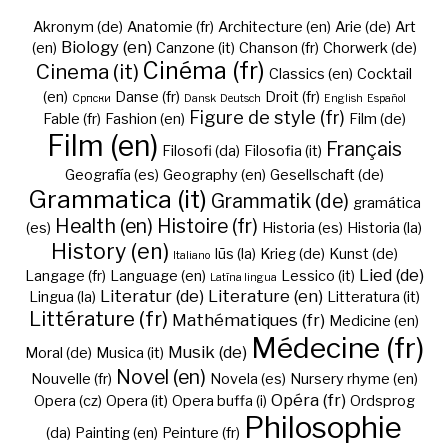
Akronym (de)
Anatomie (fr)
Architecture (en)
Arie (de)
Art
Biology (en)
(en)
Canzone (it)
Chanson (fr)
Chorwerk (de)
Cinéma (fr)
Cinema (it)
Classics (en)
Cocktail
(en)
Danse (fr)
Droit (fr)
Cрпски
Dansk
Deutsch
English
Español
Figure de style (fr)
Fable (fr)
Fashion (en)
Film (de)
Film (en)
Français
Filosofi (da)
Filosofia (it)
Geografía (es)
Geography (en)
Gesellschaft (de)
Grammatica (it)
Grammatik (de)
gramática
Health (en)
Histoire (fr)
(es)
Historia (es)
Historia (la)
History (en)
Iūs (la)
Krieg (de)
Kunst (de)
Italiano
Lied (de)
Langage (fr)
Language (en)
Lessico (it)
Latīna lingua
Literatur (de)
Literature (en)
Lingua (la)
Litteratura (it)
Littérature (fr)
Mathématiques (fr)
Medicine (en)
Médecine (fr)
Musik (de)
Moral (de)
Musica (it)
Novel (en)
Nouvelle (fr)
Novela (es)
Nursery rhyme (en)
Opéra (fr)
Opera (cz)
Opera (it)
Opera buffa (i)
Ordsprog
Philosophie
(da)
Painting (en)
Peinture (fr)