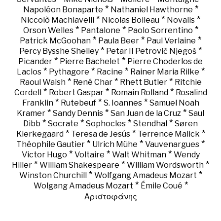
*
*
Napoléon Bonaparte
Nathaniel Hawthorne
*
*
*
Niccolò Machiavelli
Nicolas Boileau
Novalis
*
*
*
Orson Welles
Pantalone
Paolo Sorrentino
*
*
*
Patrick McGoohan
Paula Beer
Paul Verlaine
*
*
Percy Bysshe Shelley
Petar II Petrović Njegoš
*
*
Picander
Pierre Bachelet
Pierre Choderlos de
*
*
*
*
Laclos
Pythagore
Racine
Rainer Maria Rilke
*
*
*
Raoul Walsh
René Char
Rhett Butler
Ritchie
*
*
*
Cordell
Robert Gaspar
Romain Rolland
Rosalind
*
*
*
Franklin
Rutebeuf
S. Ioannes
Samuel Noah
*
*
*
Kramer
Sandy Dennis
San Juan de la Cruz
Saul
*
*
*
*
Dibb
Socrate
Sophocles
Stendhal
Søren
*
*
*
Kierkegaard
Teresa de Jesús
Terrence Malick
*
*
*
Théophile Gautier
Ulrich Mühe
Vauvenargues
*
*
*
Victor Hugo
Voltaire
Walt Whitman
Wendy
*
*
*
Hiller
William Shakespeare
William Wordsworth
*
*
Winston Churchill
Wolfgang Amadeus Mozart
*
*
Wolgang Amadeus Mozart
Émile Coué
Αριστοφάνης