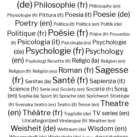
(de)
Philosophie (fr)
Philosophy (en)
Poesie (de)
Poesia (it)
Pittura (it)
Physiologie (fr)
Poetry (en)
Politica (it)
Politics (en)
Politik (de)
Poésie (fr)
Politique (fr)
Prière (fr)
Proverbio
Psicologia (it)
Psychologie
(it)
Psicología (es)
Psychologie (fr)
Psychology
(de)
(en)
Religio (la)
Psykologi
Recette (fr)
Religion (en)
Sagesse
Roman (fr)
Religion (fr)
Religión (es)
(fr)
Santé (fr)
Sapienza (it)
Sanitas (la)
Science (fr)
Song
Société (fr)
Serie (es)
Society (en)
(en)
Sophia (la)
Sport (it)
Sprache (de)
Sprichwort
Stratégie
Theatre
(fr)
Svenska
teatro (es)
Teatro (it)
Tense (en)
(en)
Théâtre (fr)
TV series (en)
Tragödie (de)
Uncategorized
Virelangue (fr)
Weather (en)
Weisheit (de)
Wisdom (en)
Weltraum (de)
σαγεσφόρος