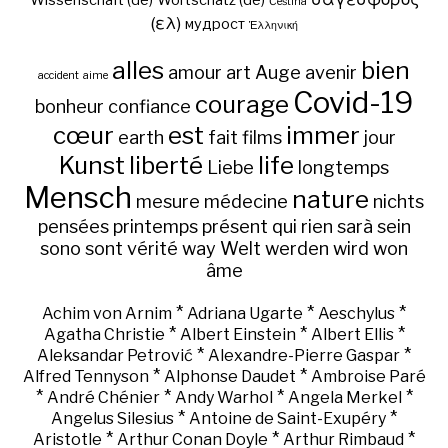
Wissenschaft (de)
Wortschatz (de)
Čeština
(ελ)
мудрост
Ἑλληνική
alles
bien
amour
art
Auge
avenir
accident
aime
Covid-19
courage
bonheur
confiance
cœur
est
immer
earth
fait
films
jour
Kunst
liberté
life
Liebe
longtemps
Mensch
nature
mesure
médecine
nichts
pensées
printemps
présent
qui
rien
sarà
sein
sono
sont
vérité
way
Welt
werden
wird
won
âme
*
*
*
Achim von Arnim
Adriana Ugarte
Aeschylus
*
*
*
Agatha Christie
Albert Einstein
Albert Ellis
*
*
Aleksandar Petrović
Alexandre-Pierre Gaspar
*
*
Alfred Tennyson
Alphonse Daudet
Ambroise Paré
*
*
*
*
André Chénier
Andy Warhol
Angela Merkel
*
*
Angelus Silesius
Antoine de Saint-Exupéry
*
*
*
Aristotle
Arthur Conan Doyle
Arthur Rimbaud