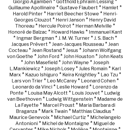
*
*
Giorgio Agamben
Gotthold Ephraim Lessing
*
*
*
Guillaume Apollinaire
Gustave Flaubert
Hamlet
*
*
Harold Pinter
Harriet Beecher Stowe
Henri-
*
*
Georges Clouzot
Henri Janson
Henry David
*
*
*
Thoreau
Hercule Poirot
Herman Melville
*
*
Honoré de Balzac
Howard Hawks
Immanuel Kant
*
*
*
*
Ingmar Bergman
J. M. W. Turner
J. S. Bach
*
*
Jacques Prévert
Jean-Jacques Rousseau
Jean
*
*
*
Cocteau
Jean Rostand
Jesus
Johann Wolfgang
*
*
*
von Goethe
John Ford
John Houston
John Keats
*
*
*
John Masefield
John Wayne
Joseph
*
*
*
L.Mankiewicz
Joseph Losey
Jules Romain
Karl
*
*
*
*
Marx
Kazuo Ishiguro
Keira Knightley
Lao Tzu
*
*
*
Lars von Trier
Leo McCarey
Leonard Cohen
*
*
Leonardo da Vinci
Leslie Howard
Lorenzo da
*
*
*
Ponte
Louisa May Alcott
Louis Jouvet
Ludwig
*
*
van Beethoven
Ludwig Wittgenstein
Madame de
*
*
La Fayette
Marcel Proust
Maria Barbara di
*
*
*
Braganza
Mark Twain
Matthias Claudius
*
*
Maurice Genevoix
Michael Curtiz
Michelangelo
*
*
Antonioni
Michel de Montaigne
Miguel de
*
*
*
*
Cervantes
Mike Nichols
Molière
Montaigne