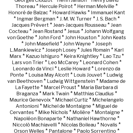
Georges Clouzot
Henri Janson
Henry David
*
*
*
Thoreau
Hercule Poirot
Herman Melville
*
*
Honoré de Balzac
Howard Hawks
Immanuel Kant
*
*
*
*
Ingmar Bergman
J. M. W. Turner
J. S. Bach
*
*
Jacques Prévert
Jean-Jacques Rousseau
Jean
*
*
*
Cocteau
Jean Rostand
Jesus
Johann Wolfgang
*
*
*
von Goethe
John Ford
John Houston
John Keats
*
*
*
John Masefield
John Wayne
Joseph
*
*
*
L.Mankiewicz
Joseph Losey
Jules Romain
Karl
*
*
*
*
Marx
Kazuo Ishiguro
Keira Knightley
Lao Tzu
*
*
*
Lars von Trier
Leo McCarey
Leonard Cohen
*
*
Leonardo da Vinci
Leslie Howard
Lorenzo da
*
*
*
Ponte
Louisa May Alcott
Louis Jouvet
Ludwig
*
*
van Beethoven
Ludwig Wittgenstein
Madame de
*
*
La Fayette
Marcel Proust
Maria Barbara di
*
*
*
Braganza
Mark Twain
Matthias Claudius
*
*
Maurice Genevoix
Michael Curtiz
Michelangelo
*
*
Antonioni
Michel de Montaigne
Miguel de
*
*
*
*
Cervantes
Mike Nichols
Molière
Montaigne
*
*
Napoléon Bonaparte
Nathaniel Hawthorne
*
*
*
Niccolò Machiavelli
Nicolas Boileau
Novalis
*
*
*
Orson Welles
Pantalone
Paolo Sorrentino