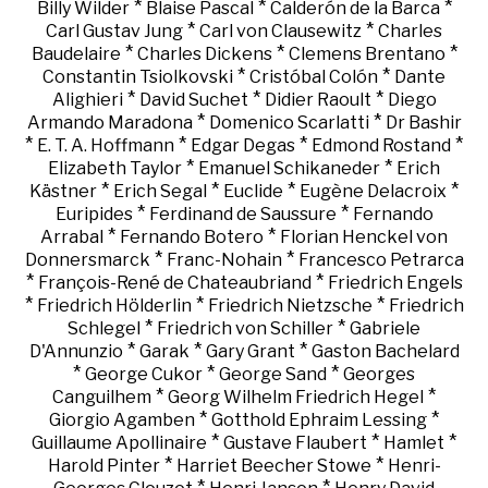
*
*
*
Billy Wilder
Blaise Pascal
Calderón de la Barca
*
*
Carl Gustav Jung
Carl von Clausewitz
Charles
*
*
*
Baudelaire
Charles Dickens
Clemens Brentano
*
*
Constantin Tsiolkovski
Cristóbal Colón
Dante
*
*
*
Alighieri
David Suchet
Didier Raoult
Diego
*
*
Armando Maradona
Domenico Scarlatti
Dr Bashir
*
*
*
*
E. T. A. Hoffmann
Edgar Degas
Edmond Rostand
*
*
Elizabeth Taylor
Emanuel Schikaneder
Erich
*
*
*
*
Kästner
Erich Segal
Euclide
Eugène Delacroix
*
*
Euripides
Ferdinand de Saussure
Fernando
*
*
Arrabal
Fernando Botero
Florian Henckel von
*
*
Donnersmarck
Franc-Nohain
Francesco Petrarca
*
*
François-René de Chateaubriand
Friedrich Engels
*
*
*
Friedrich Hölderlin
Friedrich Nietzsche
Friedrich
*
*
Schlegel
Friedrich von Schiller
Gabriele
*
*
*
D'Annunzio
Garak
Gary Grant
Gaston Bachelard
*
*
*
George Cukor
George Sand
Georges
*
*
Canguilhem
Georg Wilhelm Friedrich Hegel
*
*
Giorgio Agamben
Gotthold Ephraim Lessing
*
*
*
Guillaume Apollinaire
Gustave Flaubert
Hamlet
*
*
Harold Pinter
Harriet Beecher Stowe
Henri-
*
*