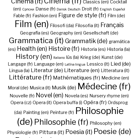
Cinéma (fr)
Cinema (it)
Classics (en)
Cocktail
(en)
Danse (fr)
Droit (fr)
Cрпски
Dansk
Deutsch
English
Español
Figure de style (fr)
Fable (fr)
Fashion (en)
Film (de)
Film (en)
Français
Filosofi (da)
Filosofia (it)
Geografía (es)
Geography (en)
Gesellschaft (de)
Grammatica (it)
Grammatik (de)
gramática
Health (en)
Histoire (fr)
(es)
Historia (es)
Historia (la)
History (en)
Iūs (la)
Krieg (de)
Kunst (de)
Italiano
Lied (de)
Langage (fr)
Language (en)
Lessico (it)
Latīna lingua
Literatur (de)
Literature (en)
Lingua (la)
Litteratura (it)
Littérature (fr)
Mathématiques (fr)
Medicine (en)
Médecine (fr)
Musik (de)
Moral (de)
Musica (it)
Novel (en)
Nouvelle (fr)
Novela (es)
Nursery rhyme (en)
Opéra (fr)
Opera (cz)
Opera (it)
Opera buffa (i)
Ordsprog
Philosophie
(da)
Painting (en)
Peinture (fr)
(de)
Philosophie (fr)
Philosophy (en)
Poesie (de)
Poesia (it)
Pittura (it)
Physiologie (fr)