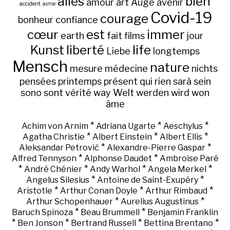
alles
bien
amour
art
Auge
avenir
accident
aime
Covid-19
courage
bonheur
confiance
cœur
est
immer
earth
fait
films
jour
Kunst
liberté
life
Liebe
longtemps
Mensch
nature
mesure
médecine
nichts
pensées
printemps
présent
qui
rien
sarà
sein
sono
sont
vérité
way
Welt
werden
wird
won
âme
*
*
*
Achim von Arnim
Adriana Ugarte
Aeschylus
*
*
*
Agatha Christie
Albert Einstein
Albert Ellis
*
*
Aleksandar Petrović
Alexandre-Pierre Gaspar
*
*
Alfred Tennyson
Alphonse Daudet
Ambroise Paré
*
*
*
*
André Chénier
Andy Warhol
Angela Merkel
*
*
Angelus Silesius
Antoine de Saint-Exupéry
*
*
*
Aristotle
Arthur Conan Doyle
Arthur Rimbaud
*
*
Arthur Schopenhauer
Aurelius Augustinus
*
*
Baruch Spinoza
Beau Brummell
Benjamin Franklin
*
*
*
*
Ben Jonson
Bertrand Russell
Bettina Brentano