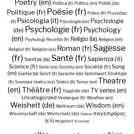
Poetry (en)
Politica (it)
Politics (en)
Politik (de)
Poésie (fr)
Politique (fr)
Prière (fr)
Proverbio
Psicologia (it)
Psychologie
(it)
Psicología (es)
Psychologie (fr)
Psychology
(de)
(en)
Religio (la)
Psykologi
Recette (fr)
Religion (en)
Sagesse
Roman (fr)
Religion (fr)
Religión (es)
(fr)
Santé (fr)
Sapienza (it)
Sanitas (la)
Science (fr)
Song
Société (fr)
Serie (es)
Society (en)
(en)
Sophia (la)
Sport (it)
Sprache (de)
Sprichwort
Stratégie
Theatre
(fr)
Svenska
teatro (es)
Teatro (it)
Tense (en)
(en)
Théâtre (fr)
TV series (en)
Tragödie (de)
Uncategorized
Virelangue (fr)
Weather (en)
Weisheit (de)
Wisdom (en)
Weltraum (de)
σαγεσφόρος
Wissenschaft (de)
Wortschatz (de)
Čeština
(ελ)
мудрост
Ἑλληνική