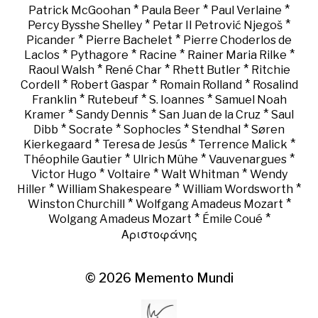
*
*
*
Patrick McGoohan
Paula Beer
Paul Verlaine
*
*
Percy Bysshe Shelley
Petar II Petrović Njegoš
*
*
Picander
Pierre Bachelet
Pierre Choderlos de
*
*
*
*
Laclos
Pythagore
Racine
Rainer Maria Rilke
*
*
*
Raoul Walsh
René Char
Rhett Butler
Ritchie
*
*
*
Cordell
Robert Gaspar
Romain Rolland
Rosalind
*
*
*
Franklin
Rutebeuf
S. Ioannes
Samuel Noah
*
*
*
Kramer
Sandy Dennis
San Juan de la Cruz
Saul
*
*
*
*
Dibb
Socrate
Sophocles
Stendhal
Søren
*
*
*
Kierkegaard
Teresa de Jesús
Terrence Malick
*
*
*
Théophile Gautier
Ulrich Mühe
Vauvenargues
*
*
*
Victor Hugo
Voltaire
Walt Whitman
Wendy
*
*
*
Hiller
William Shakespeare
William Wordsworth
*
*
Winston Churchill
Wolfgang Amadeus Mozart
*
*
Wolgang Amadeus Mozart
Émile Coué
Αριστοφάνης
© 2026
Memento Mundi