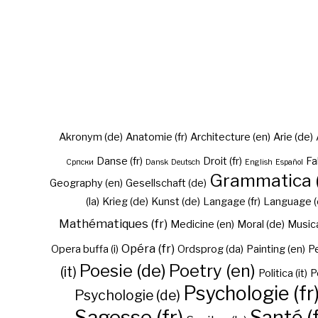
Akronym (de)
Anatomie (fr)
Architecture (en)
Arie (de)
Danse (fr)
Droit (fr)
Fa
Cрпски
Dansk
Deutsch
English
Español
Grammatica (
Geography (en)
Gesellschaft (de)
(la)
Krieg (de)
Kunst (de)
Langage (fr)
Language (
Mathématiques (fr)
Medicine (en)
Moral (de)
Musica 
Opéra (fr)
Opera buffa (i)
Ordsprog (da)
Painting (en)
Pe
Poesie (de)
Poetry (en)
(it)
Politica (it)
P
Psychologie (fr
Psychologie (de)
Sagesse (fr)
Santé (f