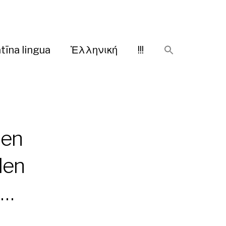
tīna lingua
Ἑλληνική
!!!
hen
len
s…