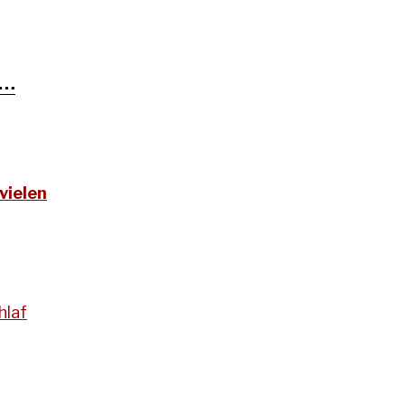
t…
vielen
hlaf