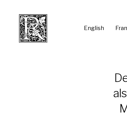
English
Fran
De
al
M