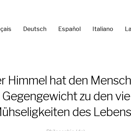
çais
Deutsch
Español
Italiano
La
r Himmel hat den Mensc
s Gegengewicht zu den vie
ühseligkeiten des Leben