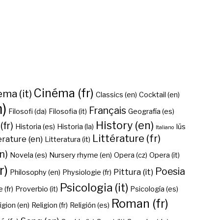
Cinéma (fr)
ma (it)
Classics (en)
Cocktail (en)
n)
Français
Filosofi (da)
Filosofia (it)
Geografía (es)
History (en)
(fr)
Historia (es)
Historia (la)
Iūs
Italiano
Littérature (fr)
erature (en)
Litteratura (it)
n)
Novela (es)
Nursery rhyme (en)
Opera (cz)
Opera (it)
r)
Poesia
Pittura (it)
Philosophy (en)
Physiologie (fr)
Psicologia (it)
 (fr)
Proverbio (it)
Psicología (es)
Roman (fr)
igion (en)
Religion (fr)
Religión (es)