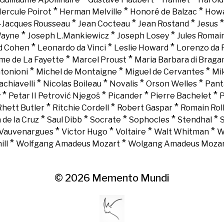
*
*
*
ercule Poirot
Herman Melville
Honoré de Balzac
Howa
*
*
*
-Jacques Rousseau
Jean Cocteau
Jean Rostand
Jesus
*
*
*
Wayne
Joseph L.Mankiewicz
Joseph Losey
Jules Romai
*
*
*
d Cohen
Leonardo da Vinci
Leslie Howard
Lorenzo da 
*
*
e de La Fayette
Marcel Proust
Maria Barbara di Braga
*
*
*
tonioni
Michel de Montaigne
Miguel de Cervantes
Mi
*
*
*
*
chiavelli
Nicolas Boileau
Novalis
Orson Welles
Pant
*
*
*
*
y
Petar II Petrović Njegoš
Picander
Pierre Bachelet
P
*
*
*
Rhett Butler
Ritchie Cordell
Robert Gaspar
Romain Rol
*
*
*
*
*
 de la Cruz
Saul Dibb
Socrate
Sophocles
Stendhal
*
*
*
*
Vauvenargues
Victor Hugo
Voltaire
Walt Whitman
W
*
*
ll
Wolfgang Amadeus Mozart
Wolgang Amadeus Moza
© 2026
Memento Mundi