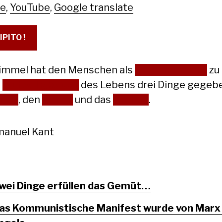
le
,
YouTube
,
Google translate
IPITO !
immel hat den Menschen als
Gegengewicht
zu
n
Mühseligkeiten
des Lebens drei Dinge gegebe
nung
, den
Schlaf
und das
Lachen
.
anuel Kant
wei Dinge erfüllen das Gemüt…
as Kommunistische Manifest wurde von Marx