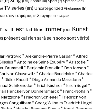
Song (en)
é (fr)
Sophia (la)
Sport (it)
Sprache (de)
TV series (en)
Uncategorized
e)
Virelangue (fr)
σαγεσφόρος (ελ)
мудрост
tina
Ἑλληνική
r
est
immer
Kunst
earth
fait
films
jour
ps
présent
qui
rien
sarà
sein
sono
sont
vérité
*
*
ar Petrović
Alexandre-Pierre Gaspar
Alfred
*
*
*
Silesius
Antoine de Saint-Exupéry
Aristotle
*
*
*
au Brummell
Benjamin Franklin
Ben Jonson
*
*
Carl von Clausewitz
Charles Baudelaire
Charles
*
*
*
t
Didier Raoult
Diego Armando Maradona
*
*
*
nuel Schikaneder
Erich Kästner
Erich Segal
*
*
rian Henckel von Donnersmarck
Franc-Nohain
*
*
h Nietzsche
Friedrich Schlegel
Friedrich von
*
rges Canguilhem
Georg Wilhelm Friedrich Hegel
*
*
 Pinter
Harriet Beecher Stowe
Henri-Georges