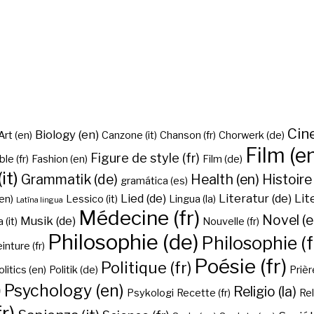
Cine
Biology (en)
Art (en)
Canzone (it)
Chanson (fr)
Chorwerk (de)
Film (e
Figure de style (fr)
ble (fr)
Fashion (en)
Film (de)
it)
Grammatik (de)
Health (en)
Histoire 
gramática (es)
Lied (de)
Literatur (de)
Lit
en)
Lessico (it)
Lingua (la)
Latīna lingua
Médecine (fr)
Novel (e
Musik (de)
(it)
Nouvelle (fr)
Philosophie (de)
Philosophie (f
inture (fr)
Poésie (fr)
Politique (fr)
olitics (en)
Politik (de)
Prière
)
Psychology (en)
Religio (la)
Psykologi
Recette (fr)
Rel
r)