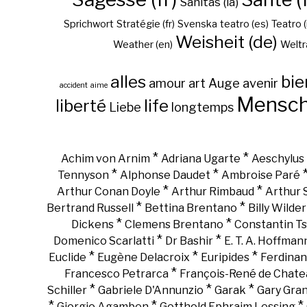
Sanitas (la)
Sprichwort
Stratégie (fr)
Svenska
teatro (es)
Teatro (
Weisheit (de)
Weather (en)
Weltr
alles
bie
amour
art
Auge
avenir
accident
aime
Mensc
liberté
life
Liebe
longtemps
*
*
Achim von Arnim
Adriana Ugarte
Aeschylus
*
*
Tennyson
Alphonse Daudet
Ambroise Paré
*
*
Arthur Conan Doyle
Arthur Rimbaud
Arthur
*
*
Bertrand Russell
Bettina Brentano
Billy Wilder
*
*
Dickens
Clemens Brentano
Constantin Ts
*
*
Domenico Scarlatti
Dr Bashir
E. T. A. Hoffman
*
*
*
Euclide
Eugène Delacroix
Euripides
Ferdinan
*
Francesco Petrarca
François-René de Chate
*
*
*
Schiller
Gabriele D'Annunzio
Garak
Gary Gra
*
*
*
Giorgio Agamben
Gotthold Ephraim Lessing