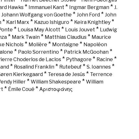
*
*
*
rd Hawks
Immanuel Kant
Ingmar Bergman
J.
*
*
*
Johann Wolfgang von Goethe
John Ford
John
*
*
*
*
n
Karl Marx
Kazuo Ishiguro
Keira Knightley
*
*
*
Ponte
Louisa May Alcott
Louis Jouvet
Ludwig
*
*
*
nza
Mark Twain
Matthias Claudius
Maurice
*
*
*
ke Nichols
Molière
Montaigne
Napoléon
*
*
*
alone
Paolo Sorrentino
Patrick McGoohan
*
*
*
ierre Choderlos de Laclos
Pythagore
Racine
*
*
*
*
land
Rosalind Franklin
Rutebeuf
S. Ioannes
*
*
Søren Kierkegaard
Teresa de Jesús
Terrence
*
*
endy Hiller
William Shakespeare
William
*
*
rt
Émile Coué
Αριστοφάνης