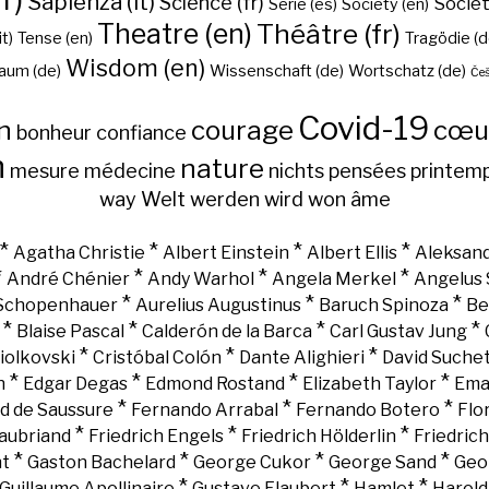
Sapienza (it)
Science (fr)
Sociét
Serie (es)
Society (en)
Theatre (en)
Théâtre (fr)
it)
Tense (en)
Tragödie (d
Wisdom (en)
aum (de)
Wissenschaft (de)
Wortschatz (de)
Češ
Covid-19
n
courage
cœu
bonheur
confiance
h
nature
mesure
médecine
nichts
pensées
printem
way
Welt
werden
wird
won
âme
*
*
*
*
Agatha Christie
Albert Einstein
Albert Ellis
Aleksand
*
*
*
*
André Chénier
Andy Warhol
Angela Merkel
Angelus 
*
*
*
 Schopenhauer
Aurelius Augustinus
Baruch Spinoza
Be
*
*
*
*
Blaise Pascal
Calderón de la Barca
Carl Gustav Jung
*
*
*
iolkovski
Cristóbal Colón
Dante Alighieri
David Suche
*
*
*
*
n
Edgar Degas
Edmond Rostand
Elizabeth Taylor
Ema
*
*
*
d de Saussure
Fernando Arrabal
Fernando Botero
Flo
*
*
*
aubriand
Friedrich Engels
Friedrich Hölderlin
Friedric
*
*
*
*
nt
Gaston Bachelard
George Cukor
George Sand
Geo
*
*
*
Guillaume Apollinaire
Gustave Flaubert
Hamlet
Harold