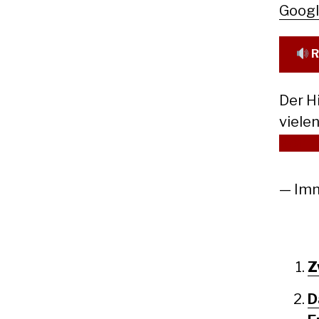
Goog
R
Der H
viele
Hoff
— Imm
Z
D