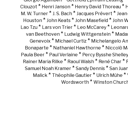
*
*
*
Clouzot
Henri Janson
Henry David Thoreau
H
*
*
*
M. W. Turner
J. S. Bach
Jacques Prévert
Jean
*
*
*
Houston
John Keats
John Masefield
John 
*
*
*
Lao Tzu
Lars von Trier
Leo McCarey
Leonar
*
*
van Beethoven
Ludwig Wittgenstein
Madam
*
*
Genevoix
Michael Curtiz
Michelangelo An
*
*
Bonaparte
Nathaniel Hawthorne
Niccolò Ma
*
*
Paula Beer
Paul Verlaine
Percy Bysshe Shelle
*
*
*
Rainer Maria Rilke
Raoul Walsh
René Char
*
*
Samuel Noah Kramer
Sandy Dennis
San Juan
*
*
*
Malick
Théophile Gautier
Ulrich Mühe
*
Wordsworth
Winston Churchi