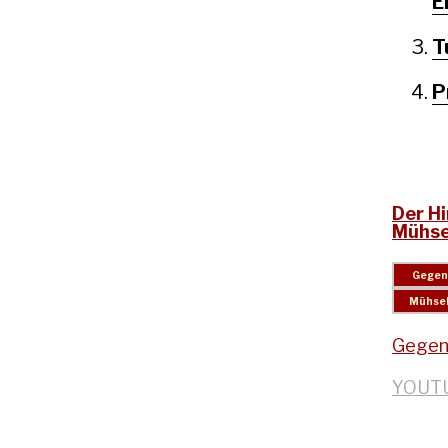
E
T
P
Der H
Mühse
Gegen
YOUT